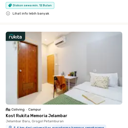
Diskon sewa min. 12 Bulan
Lihat info lebih banyak
Close
Coliving
•
Campur
Kost Rukita Memoria Jelambar
Jelambar Baru, Grogol Petamburan
5.4 km dari universitas gunadarma kampus cengkareng