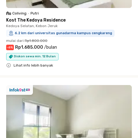
Coliving
•
Putri
Kost The Kedoya Residence
Kedoya Selatan, Kebon Jeruk
6.2 km dari universitas gunadarma kampus cengkareng
mulai dari
Rp1.800.000
Rp1.685.000
/
bulan
-
6
%
Diskon sewa min. 12 Bulan
Lihat info lebih banyak
Close