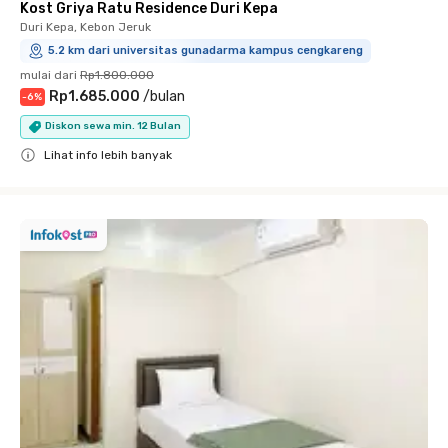
Kost Griya Ratu Residence Duri Kepa
Duri Kepa, Kebon Jeruk
5.2 km dari universitas gunadarma kampus cengkareng
mulai dari
Rp1.800.000
Rp1.685.000
/
bulan
-
6
%
Diskon sewa min. 12 Bulan
Lihat info lebih banyak
Close