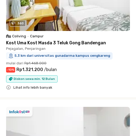
360
Coliving
•
Campur
Kost Uma Kost Masda 3 Teluk Gong Bandengan
Pejagalan, Penjaringan
5.3 km dari universitas gunadarma kampus cengkareng
mulai dari
Rp1.468.000
Rp1.321.200
/
bulan
-
10
%
Diskon sewa min. 12 Bulan
Lihat info lebih banyak
Close