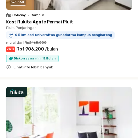
360
Coliving
•
Campur
Kost Rukita Agate Permai Pluit
Pluit, Penjaringan
6.5 km dari universitas gunadarma kampus cengkareng
mulai dari
Rp2.168.000
Rp1.906.200
/
bulan
-
12
%
Diskon sewa min. 12 Bulan
Lihat info lebih banyak
Close