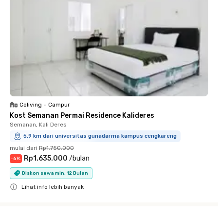
Coliving
•
Campur
Kost Semanan Permai Residence Kalideres
Semanan, Kali Deres
5.9 km dari universitas gunadarma kampus cengkareng
mulai dari
Rp1.750.000
Rp1.635.000
/
bulan
-
6
%
Diskon sewa min. 12 Bulan
Lihat info lebih banyak
Close