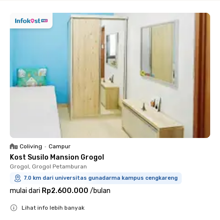
Coliving
•
Campur
Kost Susilo Mansion Grogol
Grogol, Grogol Petamburan
7.0 km dari universitas gunadarma kampus cengkareng
mulai dari
Rp2.600.000
/
bulan
Lihat info lebih banyak
Close