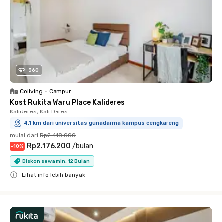
360
Coliving
•
Campur
Kost Rukita Waru Place Kalideres
Kalideres, Kali Deres
4.1 km dari universitas gunadarma kampus cengkareng
mulai dari
Rp2.418.000
Rp2.176.200
/
bulan
-
10
%
Diskon sewa min. 12 Bulan
Lihat info lebih banyak
Close