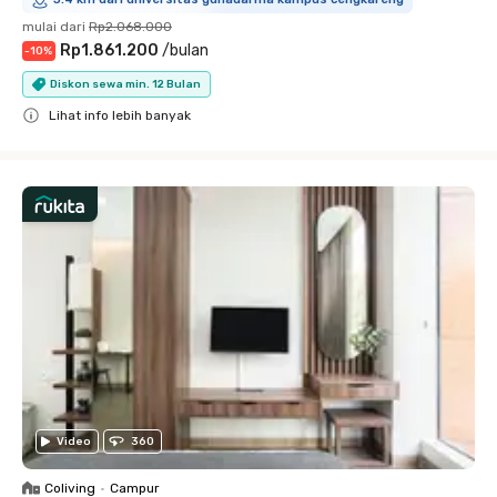
mulai dari
Rp2.068.000
Rp1.861.200
/
bulan
-
10
%
Diskon sewa min. 12 Bulan
Lihat info lebih banyak
Close
Video
360
Coliving
•
Campur