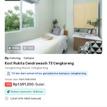
Video
360
Coliving
•
Campur
Kost Rukita Cendrawasih 73 Cengkareng
Cengkareng Barat, Cengkareng
1.5 km dari universitas gunadarma kampus cengkareng
mulai dari
Rp1.768.000
Rp1.591.200
/
bulan
-
10
%
Diskon sewa min. 12 Bulan
Lihat info lebih banyak
Close