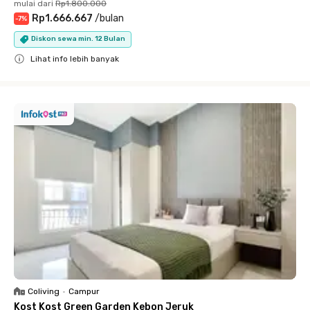
mulai dari
Rp1.800.000
Rp1.666.667
/
bulan
-
7
%
Diskon sewa min. 12 Bulan
Lihat info lebih banyak
Close
Coliving
•
Campur
Kost Kost Green Garden Kebon Jeruk