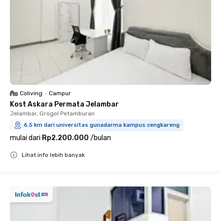
Coliving
•
Campur
Kost Askara Permata Jelambar
Jelambar, Grogol Petamburan
6.5 km dari universitas gunadarma kampus cengkareng
mulai dari
Rp2.200.000
/
bulan
Lihat info lebih banyak
Close