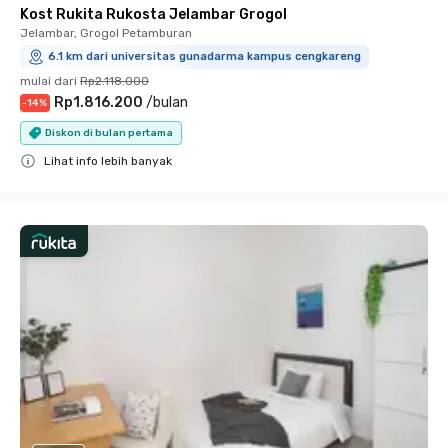
Kost Rukita Rukosta Jelambar Grogol
Jelambar, Grogol Petamburan
6.1 km dari universitas gunadarma kampus cengkareng
mulai dari
Rp2.118.000
Rp1.816.200
/
bulan
-
14
%
Diskon di bulan pertama
Lihat info lebih banyak
Close