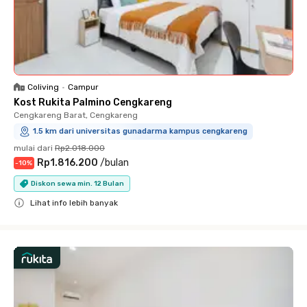
Coliving
•
Campur
Kost Rukita Palmino Cengkareng
Cengkareng Barat, Cengkareng
1.5 km dari universitas gunadarma kampus cengkareng
mulai dari
Rp2.018.000
Rp1.816.200
/
bulan
-
10
%
Diskon sewa min. 12 Bulan
Lihat info lebih banyak
Close