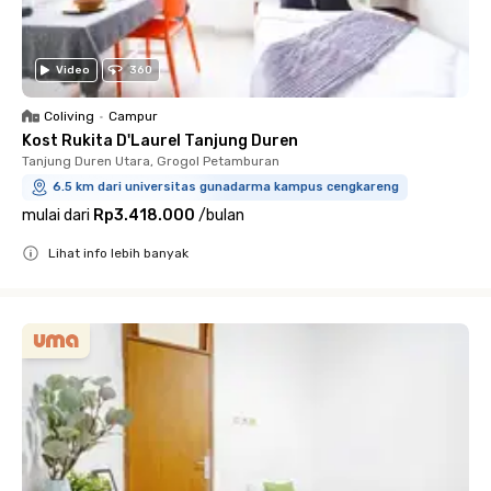
Video
360
Coliving
•
Campur
Kost Rukita D'Laurel Tanjung Duren
Tanjung Duren Utara, Grogol Petamburan
6.5 km dari universitas gunadarma kampus cengkareng
mulai dari
Rp3.418.000
/
bulan
Lihat info lebih banyak
Close