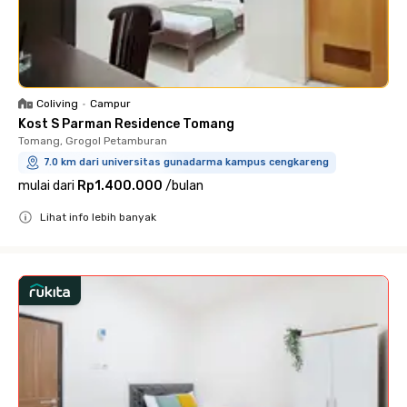
Coliving
•
Campur
Kost S Parman Residence Tomang
Tomang, Grogol Petamburan
7.0 km dari universitas gunadarma kampus cengkareng
mulai dari
Rp1.400.000
/
bulan
Lihat info lebih banyak
Close