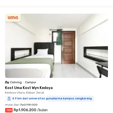
Close
Coliving
•
Campur
Kost Uma Kost Wyn Kedoya
Kedoya Utara, Kebon Jeruk
4.9 km dari universitas gunadarma kampus cengkareng
mulai dari
Rp2.118.000
Rp1.906.200
/
bulan
-
10
%