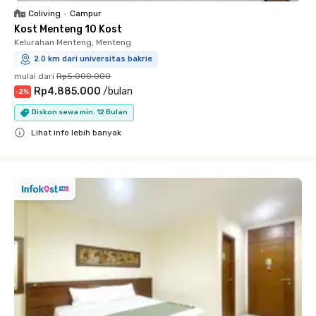
Coliving
•
Campur
Kost Menteng 10 Kost
Kelurahan Menteng, Menteng
2.0 km dari universitas bakrie
mulai dari
Rp5.000.000
Rp4.885.000
/
bulan
-
2
%
Diskon sewa min. 12 Bulan
Lihat info lebih banyak
Close