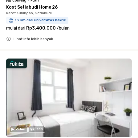
Coliving
•
Putri
Kost Setiabudi Home 26
Karet Kuningan, Setiabudi
1.2 km dari universitas bakrie
mulai dari
Rp3.400.000
/
bulan
Lihat info lebih banyak
Close
Video
360