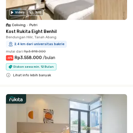
Video
360
Coliving
•
Putri
Kost Rukita Eight Benhil
Bendungan Hilir, Tanah Abang
2.4 km dari universitas bakrie
mulai dari
Rp3.818.000
Rp3.558.000
/
bulan
-
6
%
Diskon sewa min. 12 Bulan
Lihat info lebih banyak
Close