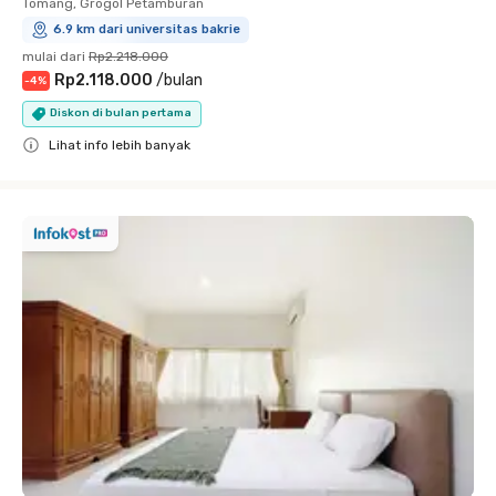
Tomang, Grogol Petamburan
6.9 km dari universitas bakrie
mulai dari
Rp2.218.000
Rp2.118.000
/
bulan
-
4
%
Diskon di bulan pertama
Lihat info lebih banyak
Close