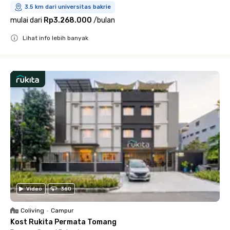
3.5 km dari universitas bakrie
mulai dari
Rp3.268.000
/
bulan
Lihat info lebih banyak
Close
Video
360
Coliving
•
Campur
Kost Rukita Permata Tomang