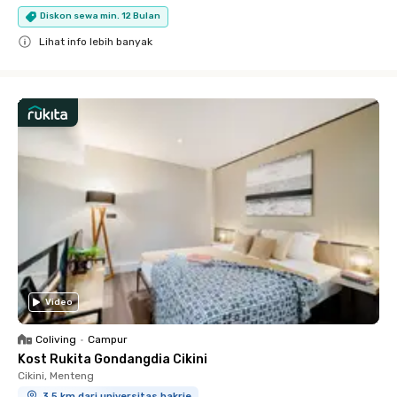
Diskon sewa min. 12 Bulan
Lihat info lebih banyak
Close
Video
Coliving
•
Campur
Kost Rukita Gondangdia Cikini
Cikini, Menteng
3.5 km dari universitas bakrie