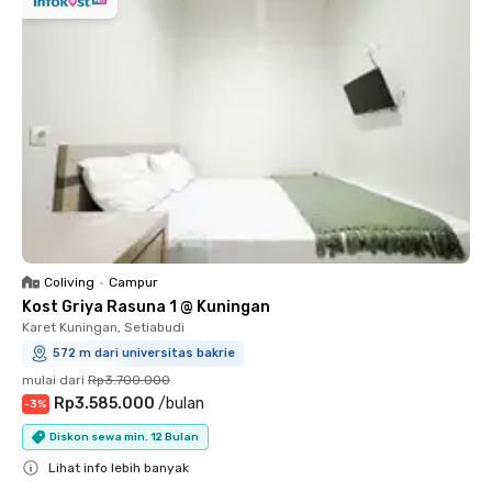
Coliving
•
Campur
Kost Griya Rasuna 1 @ Kuningan
Karet Kuningan, Setiabudi
572 m dari universitas bakrie
mulai dari
Rp3.700.000
Rp3.585.000
/
bulan
-
3
%
Diskon sewa min. 12 Bulan
Lihat info lebih banyak