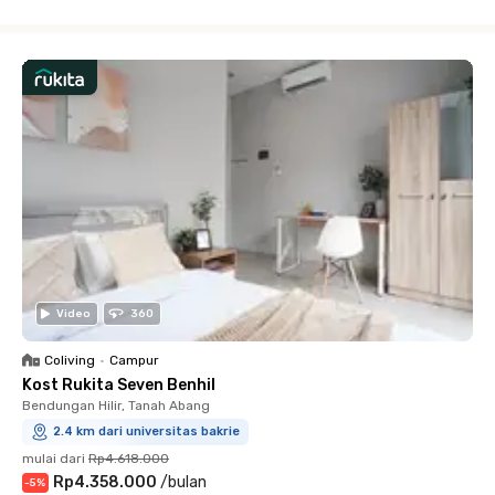
Close
Video
360
Coliving
•
Campur
Kost Rukita Seven Benhil
Bendungan Hilir, Tanah Abang
2.4 km dari universitas bakrie
mulai dari
Rp4.618.000
Rp4.358.000
/
bulan
-
5
%