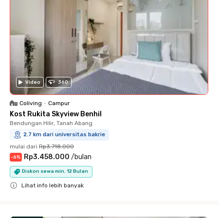
Video
360
Coliving
•
Campur
Kost Rukita Skyview Benhil
Bendungan Hilir, Tanah Abang
2.7 km dari universitas bakrie
mulai dari
Rp3.718.000
Rp3.458.000
/
bulan
-
6
%
Diskon sewa min. 12 Bulan
Lihat info lebih banyak
Close