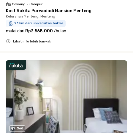
Coliving
•
Campur
Kost Rukita Purwodadi Mansion Menteng
Kelurahan Menteng, Menteng
2.1 km dari universitas bakrie
mulai dari
Rp3.568.000
/
bulan
Lihat info lebih banyak
Close
360