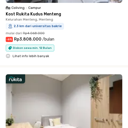
Coliving
•
Campur
Kost Rukita Kudus Menteng
Kelurahan Menteng, Menteng
2.3 km dari universitas bakrie
mulai dari
Rp4.068.000
Rp3.808.000
/
bulan
-
6
%
Diskon sewa min. 12 Bulan
Lihat info lebih banyak
Close