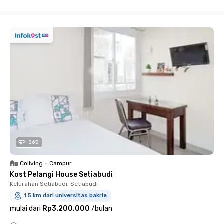
Close
360
Coliving
•
Campur
Kost Pelangi House Setiabudi
Kelurahan Setiabudi, Setiabudi
1.5 km dari universitas bakrie
mulai dari
Rp3.200.000
/
bulan