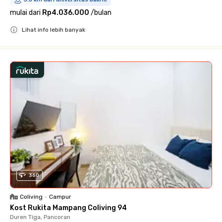
mulai dari
Rp4.036.000
/
bulan
Lihat info lebih banyak
Close
360
Coliving
•
Campur
Kost Rukita Mampang Coliving 94
Duren Tiga, Pancoran