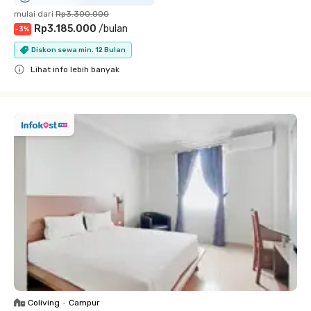
mulai dari
Rp3.300.000
Rp3.185.000
/
bulan
-
3
%
Diskon sewa min. 12 Bulan
Lihat info lebih banyak
Close
Coliving
•
Campur