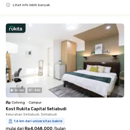
Lihat info lebih banyak
Close
Video
360
Coliving
•
Campur
Kost Rukita Capital Setiabudi
Kelurahan Setiabudi, Setiabudi
1.6 km dari universitas bakrie
mulai dari
Rp4.068.000
/
bulan