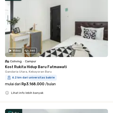
Video
360
Coliving
•
Campur
Kost Rukita Hidup Baru Fatmawati
Gandaria Utara, Kebayoran Baru
6.2 km dari universitas bakrie
mulai dari
Rp3.168.000
/
bulan
Lihat info lebih banyak
Close