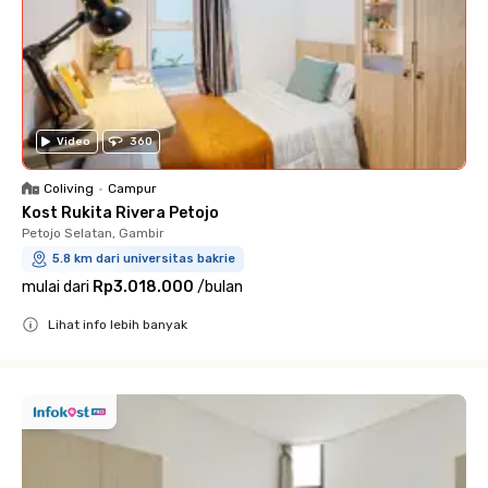
Video
360
Coliving
•
Campur
Kost Rukita Rivera Petojo
Petojo Selatan, Gambir
5.8 km dari universitas bakrie
mulai dari
Rp3.018.000
/
bulan
Lihat info lebih banyak
Close