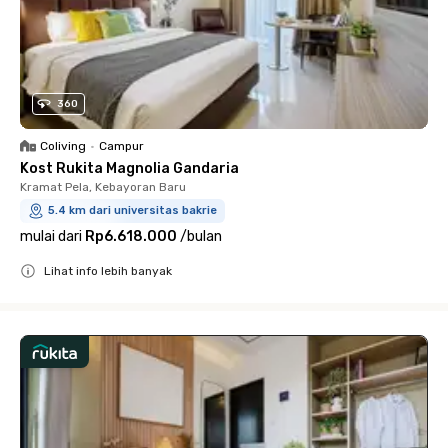
360
Coliving
•
Campur
Kost Rukita Magnolia Gandaria
Kramat Pela, Kebayoran Baru
5.4 km dari universitas bakrie
mulai dari
Rp6.618.000
/
bulan
Lihat info lebih banyak
Close