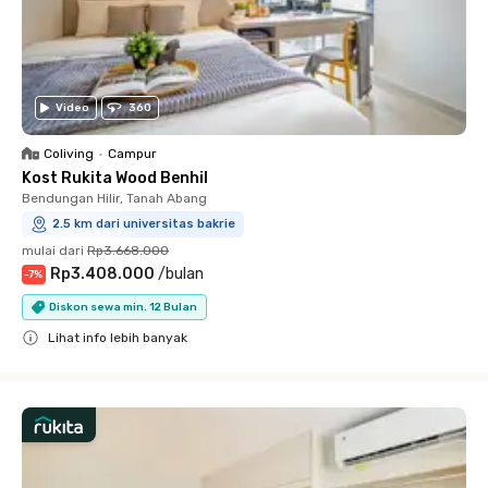
Video
360
Coliving
•
Campur
Kost Rukita Wood Benhil
Bendungan Hilir, Tanah Abang
2.5 km dari universitas bakrie
mulai dari
Rp3.668.000
Rp3.408.000
/
bulan
-
7
%
Diskon sewa min. 12 Bulan
Lihat info lebih banyak
Close