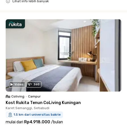
Lihat info lebih banyak
Close
Video
360
Coliving
•
Campur
Kost Rukita Tenun CoLiving Kuningan
Karet Semanggi, Setiabudi
1.5 km dari universitas bakrie
mulai dari
Rp4.918.000
/
bulan