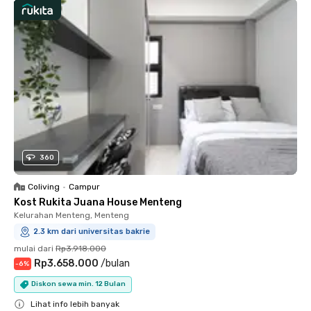
360
Coliving
•
Campur
Kost Rukita Juana House Menteng
Kelurahan Menteng, Menteng
2.3 km dari universitas bakrie
mulai dari
Rp3.918.000
Rp3.658.000
/
bulan
-
6
%
Diskon sewa min. 12 Bulan
Lihat info lebih banyak