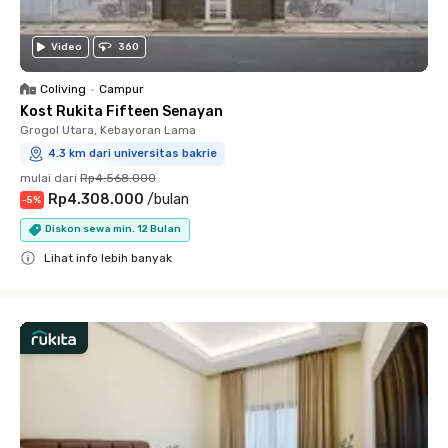
Video
360
Coliving
•
Campur
Kost Rukita Fifteen Senayan
Grogol Utara, Kebayoran Lama
4.3 km dari universitas bakrie
mulai dari
Rp4.568.000
Rp4.308.000
/
bulan
-
5
%
Diskon sewa min. 12 Bulan
Lihat info lebih banyak
Close