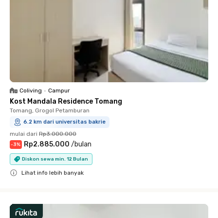
Coliving
•
Campur
Kost Mandala Residence Tomang
Tomang, Grogol Petamburan
6.2 km dari universitas bakrie
mulai dari
Rp3.000.000
Rp2.885.000
/
bulan
-
3
%
Diskon sewa min. 12 Bulan
Lihat info lebih banyak
Close