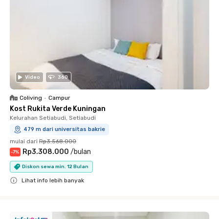
Video
360
Coliving
•
Campur
Kost Rukita Verde Kuningan
Kelurahan Setiabudi, Setiabudi
479 m dari universitas bakrie
mulai dari
Rp3.568.000
Rp3.308.000
/
bulan
-
7
%
Diskon sewa min. 12 Bulan
Lihat info lebih banyak
Close