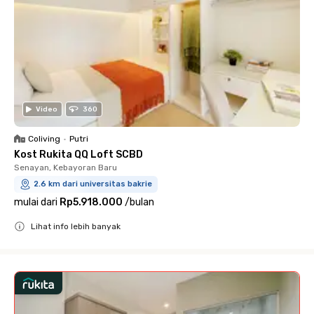
Video
360
Coliving
•
Putri
Kost Rukita QQ Loft SCBD
Senayan, Kebayoran Baru
2.6 km dari universitas bakrie
mulai dari
Rp5.918.000
/
bulan
Lihat info lebih banyak
Close