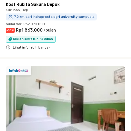
Kost Rukita Sakura Depok
Kukusan, Beji
7.0 km dari indraprasta pgri university campus a
mulai dari
Rp2.070.000
Rp1.863.000
/
bulan
-
10
%
Diskon sewa min. 12 Bulan
Lihat info lebih banyak
Close