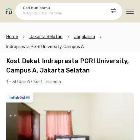
Cari hunianmu
9 Agt 26 - Belum tahu
Ope
Home
Jakarta Selatan
Jagakarsa
Indraprasta PGRI University, Campus A
Kost Dekat Indraprasta PGRI University,
Campus A, Jakarta Selatan
1 - 30 dari 67 Kost
Tersedia