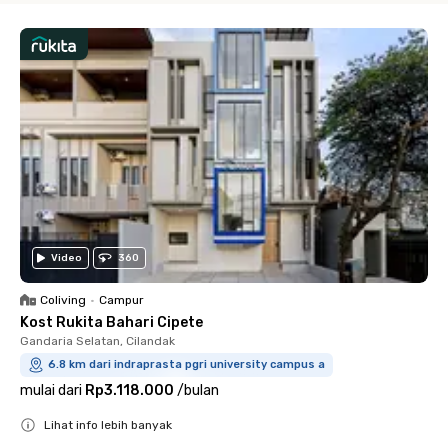
Video
360
Coliving
•
Campur
Kost Rukita Bahari Cipete
Gandaria Selatan, Cilandak
6.8 km dari indraprasta pgri university campus a
mulai dari
Rp3.118.000
/
bulan
Lihat info lebih banyak