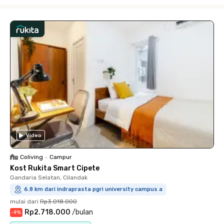
Close
Video
Coliving
•
Campur
Kost Rukita Smart Cipete
Gandaria Selatan, Cilandak
6.8 km dari indraprasta pgri university campus a
mulai dari
Rp3.018.000
Rp2.718.000
/
bulan
-
9
%