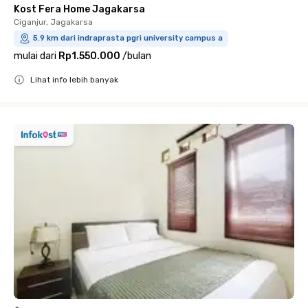
Kost Fera Home Jagakarsa
Ciganjur, Jagakarsa
5.9 km dari indraprasta pgri university campus a
mulai dari
Rp1.550.000
/
bulan
Lihat info lebih banyak
Close