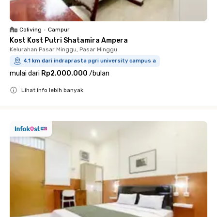
Coliving
•
Campur
Kost Kost Putri Shatamira Ampera
Kelurahan Pasar Minggu, Pasar Minggu
4.1 km dari indraprasta pgri university campus a
mulai dari
Rp2.000.000
/
bulan
Lihat info lebih banyak
Close