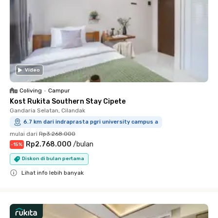
Video
Coliving
•
Campur
Kost Rukita Southern Stay Cipete
Gandaria Selatan, Cilandak
6.7 km dari indraprasta pgri university campus a
mulai dari
Rp3.268.000
Rp2.768.000
/
bulan
-
15
%
Diskon di bulan pertama
Lihat info lebih banyak
Close