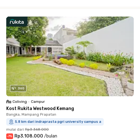
Close
360
Coliving
•
Campur
Kost Rukita Westwood Kemang
Bangka, Mampang Prapatan
5.8 km dari indraprasta pgri university campus a
mulai dari
Rp3.368.000
Rp3.108.000
/
bulan
-
7
%