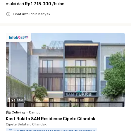
mulai dari
Rp1.718.000
/
bulan
Lihat info lebih banyak
Close
360
Coliving
•
Campur
Kost Rukita 8AM Residence Cipete Cilandak
Cipete Selatan, Cilandak