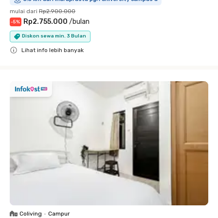
mulai dari
Rp2.900.000
Rp2.755.000
/
bulan
-
5
%
Diskon sewa min. 3 Bulan
Lihat info lebih banyak
Close
Coliving
•
Campur