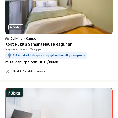
Video
Coliving
•
Campur
Kost Rukita Samara House Ragunan
Ragunan, Pasar Minggu
3.5 km dari indraprasta pgri university campus a
mulai dari
Rp3.518.000
/
bulan
Lihat info lebih banyak
Close