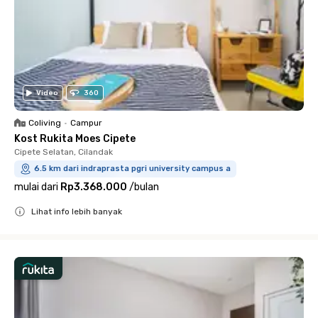
Video
360
Coliving
•
Campur
Kost Rukita Moes Cipete
Cipete Selatan, Cilandak
6.5 km dari indraprasta pgri university campus a
mulai dari
Rp3.368.000
/
bulan
Lihat info lebih banyak
Close