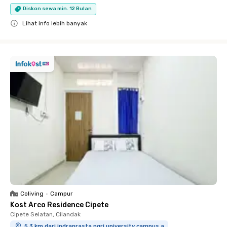
Diskon sewa min. 12 Bulan
Lihat info lebih banyak
Close
Coliving
•
Campur
Kost Arco Residence Cipete
Cipete Selatan, Cilandak
5.3 km dari indraprasta pgri university campus a