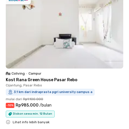
Coliving
•
Campur
Kost Rana Green House Pasar Rebo
Cijantung, Pasar Rebo
3.1 km dari indraprasta pgri university campus a
mulai dari
Rp1.100.000
Rp985.000
/
bulan
-
10
%
Diskon sewa min. 12 Bulan
Lihat info lebih banyak
Close