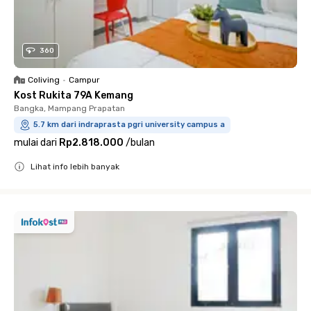
360
Coliving
•
Campur
Kost Rukita 79A Kemang
Bangka, Mampang Prapatan
5.7 km dari indraprasta pgri university campus a
mulai dari
Rp2.818.000
/
bulan
Lihat info lebih banyak
Close