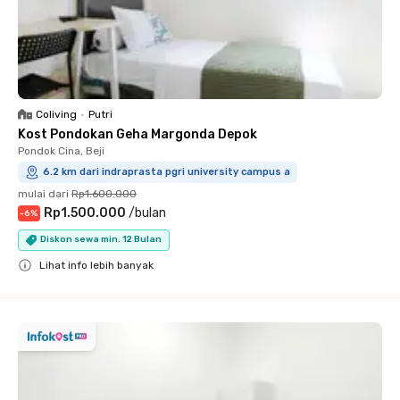
Coliving
•
Putri
Kost Pondokan Geha Margonda Depok
Pondok Cina, Beji
6.2 km dari indraprasta pgri university campus a
mulai dari
Rp1.600.000
Rp1.500.000
/
bulan
-
6
%
Diskon sewa min. 12 Bulan
Lihat info lebih banyak
Close