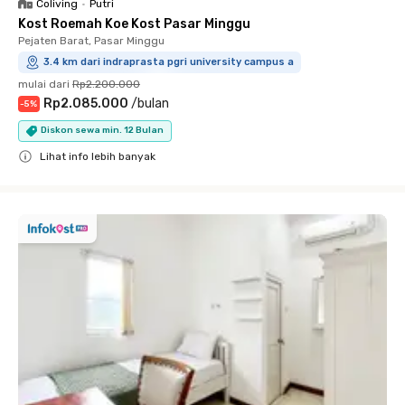
Coliving
•
Putri
Kost Roemah Koe Kost Pasar Minggu
Pejaten Barat, Pasar Minggu
3.4 km dari indraprasta pgri university campus a
mulai dari
Rp2.200.000
Rp2.085.000
/
bulan
-
5
%
Diskon sewa min. 12 Bulan
Lihat info lebih banyak
Close