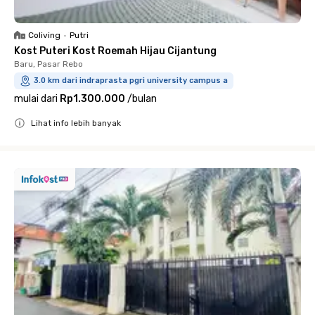
Coliving
•
Putri
Kost Puteri Kost Roemah Hijau Cijantung
Baru, Pasar Rebo
3.0 km dari indraprasta pgri university campus a
mulai dari
Rp1.300.000
/
bulan
Lihat info lebih banyak
Close