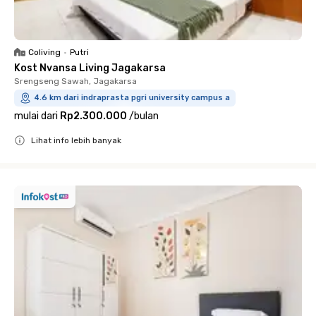
Coliving
•
Putri
Kost Nvansa Living Jagakarsa
Srengseng Sawah, Jagakarsa
4.6 km dari indraprasta pgri university campus a
mulai dari
Rp2.300.000
/
bulan
Lihat info lebih banyak
Close