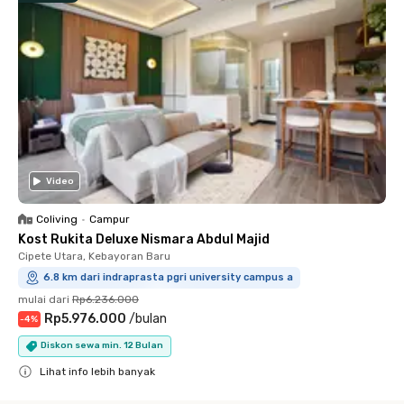
Video
Coliving
•
Campur
Kost Rukita Deluxe Nismara Abdul Majid
Cipete Utara, Kebayoran Baru
6.8 km dari indraprasta pgri university campus a
mulai dari
Rp6.236.000
Rp5.976.000
/
bulan
-
4
%
Diskon sewa min. 12 Bulan
Lihat info lebih banyak
Close