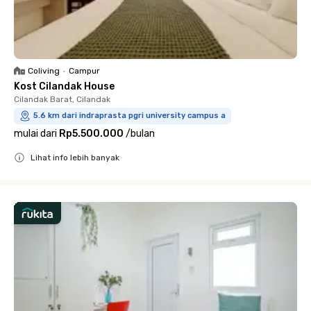
Coliving
•
Campur
Kost Cilandak House
Cilandak Barat, Cilandak
5.6 km dari indraprasta pgri university campus a
mulai dari
Rp5.500.000
/
bulan
Lihat info lebih banyak
Close