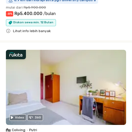
6.9 km dari indraprasta pgri university campus a
mulai dari
Rp5.900.000
Rp5.400.000
/
bulan
-
8
%
Diskon sewa min. 12 Bulan
Lihat info lebih banyak
Close
Video
360
Coliving
•
Putri