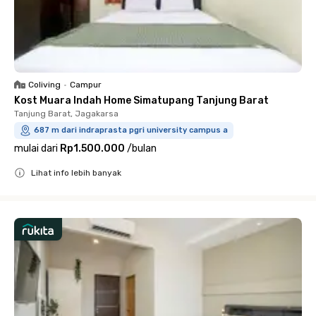
Coliving
•
Campur
Kost Muara Indah Home Simatupang Tanjung Barat
Tanjung Barat, Jagakarsa
687 m dari indraprasta pgri university campus a
mulai dari
Rp1.500.000
/
bulan
Lihat info lebih banyak
Close