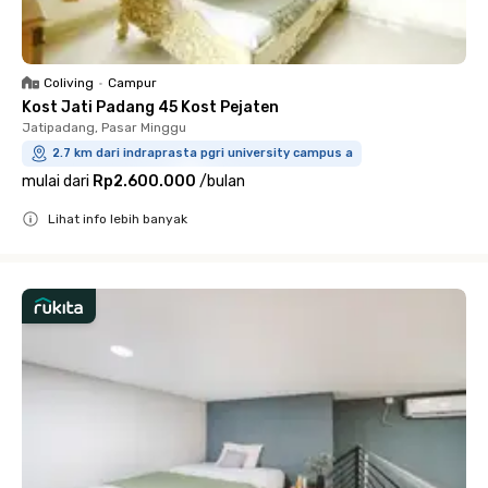
Coliving
•
Campur
Kost Jati Padang 45 Kost Pejaten
Jatipadang, Pasar Minggu
2.7 km dari indraprasta pgri university campus a
mulai dari
Rp2.600.000
/
bulan
Lihat info lebih banyak
Close