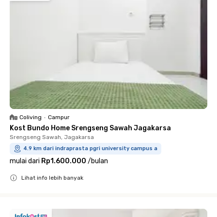
Coliving
•
Campur
Kost Bundo Home Srengseng Sawah Jagakarsa
Srengseng Sawah, Jagakarsa
4.9 km dari indraprasta pgri university campus a
mulai dari
Rp1.600.000
/
bulan
Lihat info lebih banyak
Close