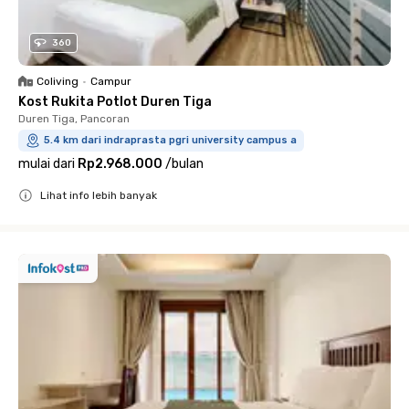
360
Coliving
•
Campur
Kost Rukita Potlot Duren Tiga
Duren Tiga, Pancoran
5.4 km dari indraprasta pgri university campus a
mulai dari
Rp2.968.000
/
bulan
Lihat info lebih banyak
Close