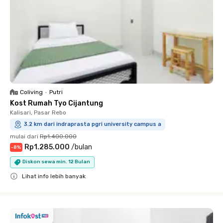
Coliving
•
Putri
Kost Rumah Tyo Cijantung
Kalisari, Pasar Rebo
3.2 km dari indraprasta pgri university campus a
mulai dari
Rp1.400.000
Rp1.285.000
/
bulan
-
8
%
Diskon sewa min. 12 Bulan
Lihat info lebih banyak
Close