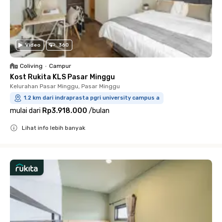
Video
360
Coliving
•
Campur
Kost Rukita KLS Pasar Minggu
Kelurahan Pasar Minggu, Pasar Minggu
1.2 km dari indraprasta pgri university campus a
mulai dari
Rp3.918.000
/
bulan
Lihat info lebih banyak
Close