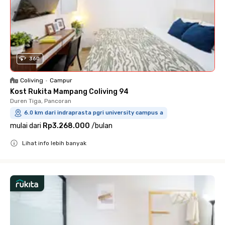
360
Coliving
•
Campur
Kost Rukita Mampang Coliving 94
Duren Tiga, Pancoran
6.0 km dari indraprasta pgri university campus a
mulai dari
Rp3.268.000
/
bulan
Lihat info lebih banyak
Close