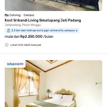
Coliving
•
Campur
Kost Srikandi Living Simatupang Jati Padang
Jatipadang, Pasar Minggu
2.3 km dari indraprasta pgri university campus a
mulai dari
Rp2.250.000
/
bulan
Lihat info lebih banyak
Close