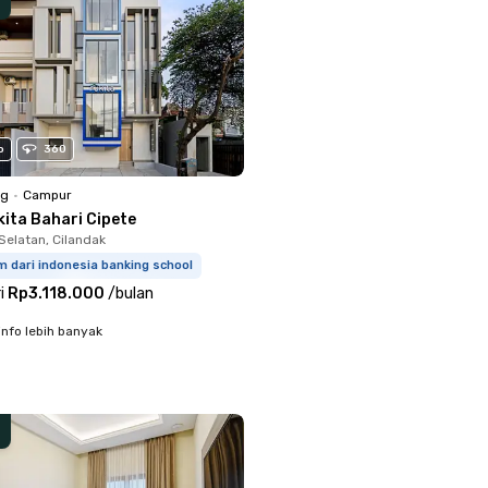
o
360
ng
•
Campur
kita Bahari Cipete
Selatan, Cilandak
m dari indonesia banking school
i
Rp3.118.000
/
bulan
info lebih banyak