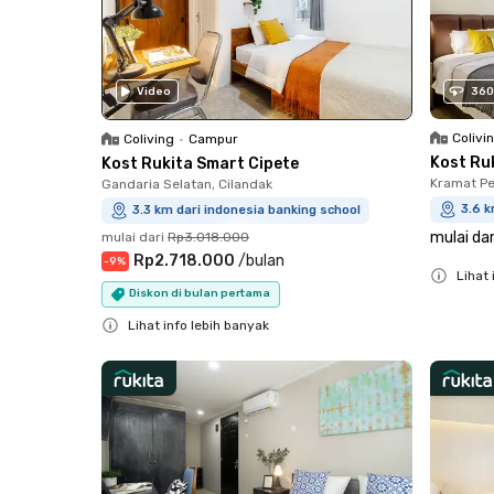
Video
360
Colivi
Coliving
•
Campur
Kost Ru
Kost Rukita Smart Cipete
Kramat Pe
Gandaria Selatan, Cilandak
3.6 k
3.3 km dari indonesia banking school
mulai dar
mulai dari
Rp3.018.000
Rp2.718.000
/
bulan
-
9
%
Lihat 
Diskon di bulan pertama
Close
Lihat info lebih banyak
Close