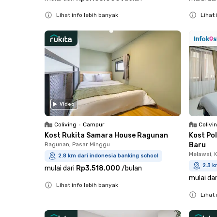
Lihat info lebih banyak
Lihat 
Close
Close
Video
Coliving
•
Campur
Colivi
Kost Rukita Samara House Ragunan
Kost Po
Ragunan, Pasar Minggu
Baru
Melawai, 
2.8 km dari indonesia banking school
2.3 k
mulai dari
Rp3.518.000
/
bulan
mulai dar
Lihat info lebih banyak
Lihat 
Close
Close