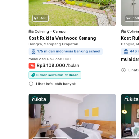
360
360
Coliving
•
Campur
Colivi
Kost Rukita Westwood Kemang
Kost Ru
Bangka, Mampang Prapatan
Bangka, 
175 m dari indonesia banking school
443 m
mulai dari
Rp3.368.000
mulai dar
Rp3.108.000
/
bulan
-
7
%
Lihat 
Diskon sewa min. 12 Bulan
Close
Lihat info lebih banyak
Close