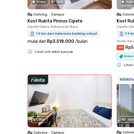
Video
360
Vide
Coliving
•
Campur
Colivi
Kost Rukita Pinnus Cipete
Kost Ru
Cipete Utara, Kebayoran Baru
Cipete Ut
1.5 km dari indonesia banking school
1.9 k
mulai dari
Rp3.518.000
/
bulan
mulai dari
Rp5
-
4
%
Lihat info lebih banyak
Diskon
Close
Lihat 
Close
360
360
Colivi
Coliving
•
Campur