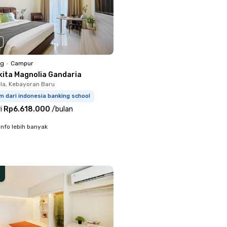
ng
•
Campur
kita Magnolia Gandaria
la, Kebayoran Baru
m dari indonesia banking school
i
Rp6.618.000
/
bulan
info lebih banyak