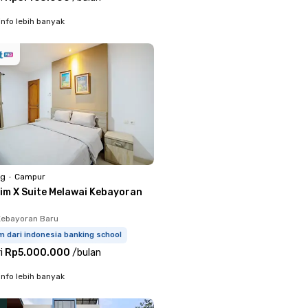
info lebih banyak
ng
•
Campur
lim X Suite Melawai Kebayoran
Kebayoran Baru
m dari indonesia banking school
i
Rp5.000.000
/
bulan
info lebih banyak