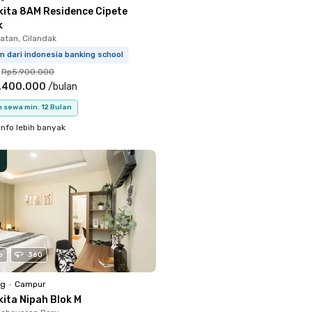
kita 8AM Residence Cipete
k
atan, Cilandak
m dari indonesia banking school
Rp5.900.000
.400.000
/
bulan
 sewa min. 12 Bulan
info lebih banyak
o
360
ng
•
Campur
kita Nipah Blok M