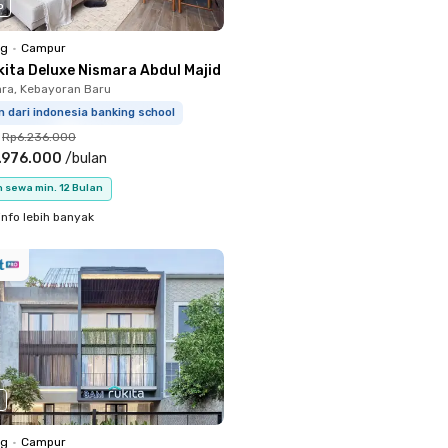
o
ng
•
Campur
kita Deluxe Nismara Abdul Majid
ara, Kebayoran Baru
m dari indonesia banking school
Rp6.236.000
.976.000
/
bulan
 sewa min. 12 Bulan
info lebih banyak
ng
•
Campur