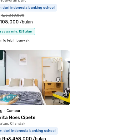
Kebayoran Baru
m dari indonesia banking school
Rp3.368.000
.108.000
/
bulan
 sewa min. 12 Bulan
info lebih banyak
o
360
ng
•
Campur
kita Moes Cipete
atan, Cilandak
m dari indonesia banking school
i
Rp3.468.000
/
bulan