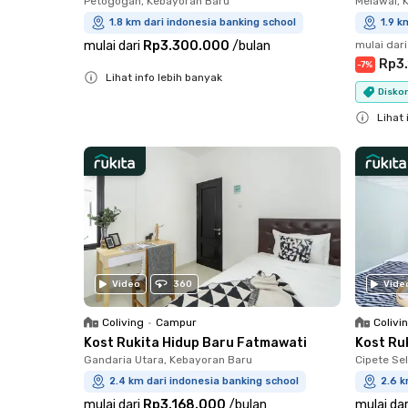
Petogogan, Kebayoran Baru
Melawai, 
1.8 km dari indonesia banking school
1.9 k
mulai dari
Rp3.300.000
/
bulan
mulai dari
Rp3
-
7
%
Lihat info lebih banyak
Diskon
Close
Lihat 
Close
Video
360
Vide
Coliving
•
Campur
Colivi
Kost Rukita Hidup Baru Fatmawati
Kost Ru
Gandaria Utara, Kebayoran Baru
Cipete Sel
2.4 km dari indonesia banking school
2.6 k
mulai dari
Rp3.168.000
/
bulan
mulai dar