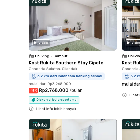
Video
Vide
Coliving
•
Campur
Colivi
Kost Rukita Southern Stay Cipete
Kost Ru
Gandaria Selatan, Cilandak
Gandaria 
3.2 km dari indonesia banking school
3.2 k
mulai dari
Rp3.268.000
mulai dar
Rp2.768.000
/
bulan
-
15
%
Lihat 
Diskon di bulan pertama
Close
Lihat info lebih banyak
Close