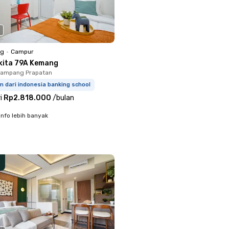
ng
•
Campur
kita 79A Kemang
Mampang Prapatan
 dari indonesia banking school
i
Rp2.818.000
/
bulan
info lebih banyak