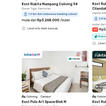
Kost Ru
Kost Rukita Mampang Coliving 94
Cilanda
Duren Tiga, Pancoran
Cipete Sel
1.9 km dari indonesia banking school
2.0 k
mulai dari
Rp3.268.000
/
bulan
mulai dari
Lihat info lebih banyak
Rp5
-
8
%
Close
Diskon
Lihat 
Close
Vide
Coliving
•
Campur
Colivi
Kost Pulo Art Space Blok M
Kost Ru