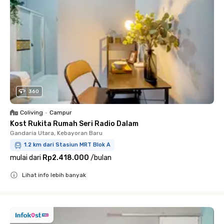
360
Coliving
•
Campur
Kost Rukita Rumah Seri Radio Dalam
Gandaria Utara, Kebayoran Baru
1.2 km dari Stasiun MRT Blok A
mulai dari
Rp2.418.000
/
bulan
Lihat info lebih banyak
Close