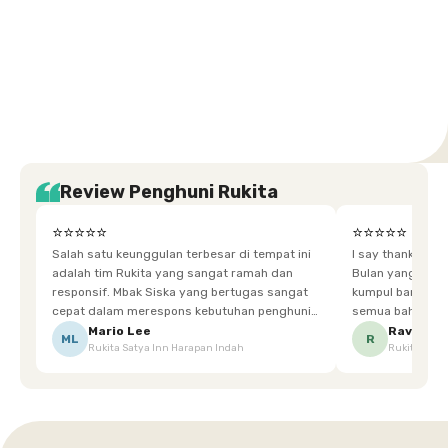
Setiabudi
Cilandak
Depok
Kemanggisan
Semarang
Medan
Tangerang
Bali
Yogyakarta
Jakarta
Jakarta
Jawa
Jakarta
Jawa
Sumatera
Selatan
Banten
Selatan
Barat
Barat
Bali
Yogyakarta
Tengah
Utara
Review Penghuni Rukita
⭐⭐⭐⭐⭐
⭐⭐⭐⭐⭐
Salah satu keunggulan terbesar di tempat ini
I say thankyou s
adalah tim Rukita yang sangat ramah dan
Bulan yang super happy! banyak tem
responsif. Mbak Siska yang bertugas sangat
kumpul bareng mak
cepat dalam merespons kebutuhan penghuni.
semua bahagia ad
Ketika saya meminta keset karena sempat
mgkn saran dari air aja & kebersihan lebih di
Mario Lee
Ravena
ML
R
Rukita Satya Inn Harapan Indah
Rukita Dimi
terpeleset, permintaan tersebut langsung
tingkatka
dipenuhi dengan cepat. Terima kasih Mbak
Siska.