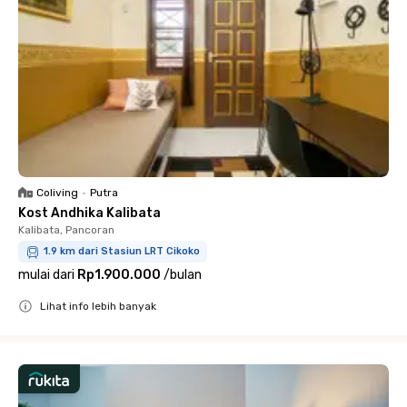
Coliving
•
Putra
Kost Andhika Kalibata
Kalibata, Pancoran
1.9 km dari Stasiun LRT Cikoko
mulai dari
Rp1.900.000
/
bulan
Lihat info lebih banyak
Close