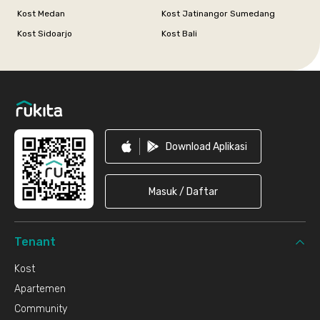
Kost Medan
Kost Jatinangor Sumedang
Kost Sidoarjo
Kost Bali
Footer
Download Aplikasi
Masuk / Daftar
Tenant
Kost
Apartemen
Community