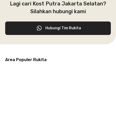
Lagi cari Kost Putra Jakarta Selatan?
Silahkan hubungi kami
Hubungi Tim Rukita
Area Populer Rukita
Grogol
Kebon
Kuningan
Petamburan
Menteng
Jeruk
Bandung
Surabaya
Malang
Solo
Karawaci
Jakarta
Jakarta
Jakarta
Jakarta
Jawa
Jawa
Jawa
Jawa
Selatan
Barat
Tangerang
Pusat
Barat
Barat
Timur
Timur
Tengah