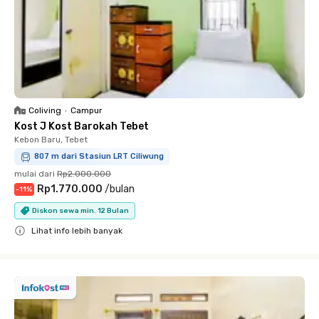
Coliving
•
Campur
Kost J Kost Barokah Tebet
Kebon Baru, Tebet
807 m dari Stasiun LRT Ciliwung
mulai dari
Rp2.000.000
Rp1.770.000
/
bulan
-
11
%
Diskon sewa min. 12 Bulan
Lihat info lebih banyak
Close