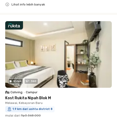
Lihat info lebih banyak
Close
Video
360
Coliving
•
Campur
Kost Rukita Nipah Blok M
Melawai, Kebayoran Baru
1.9 km dari ashta district 8
mulai dari
Rp3.368.000