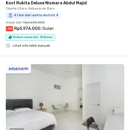
Kost Rukita Deluxe Nismara Abdul Majid
Cipete Utara, Kebayoran Baru
4.1 km dari ashta district 8
mulai dari
Rp6.236.000
Rp5.976.000
/
bulan
-
4
%
Diskon sewa min. 12 Bulan
Lihat info lebih banyak
Close