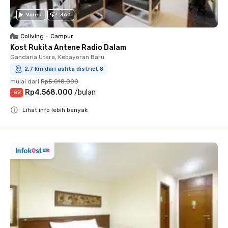
Video
360
Coliving
•
Campur
Kost Rukita Antene Radio Dalam
Gandaria Utara, Kebayoran Baru
2.7 km dari ashta district 8
mulai dari
Rp5.018.000
Rp4.568.000
/
bulan
-
8
%
Lihat info lebih banyak
Close