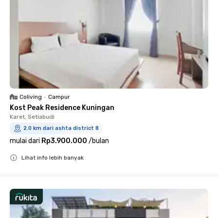
Coliving
•
Campur
Kost Peak Residence Kuningan
Karet, Setiabudi
2.0 km dari ashta district 8
mulai dari
Rp3.900.000
/
bulan
Lihat info lebih banyak
Close