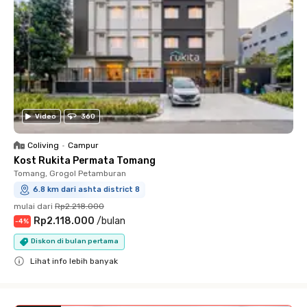
Video
360
Coliving
•
Campur
Kost Rukita Permata Tomang
Tomang, Grogol Petamburan
6.8 km dari ashta district 8
mulai dari
Rp2.218.000
Rp2.118.000
/
bulan
-
4
%
Diskon di bulan pertama
Lihat info lebih banyak
Close