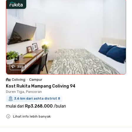
360
Coliving
•
Campur
Kost Rukita Mampang Coliving 94
Duren Tiga, Pancoran
3.6 km dari ashta district 8
mulai dari
Rp3.268.000
/
bulan
Lihat info lebih banyak
Close