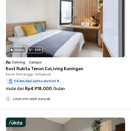
Video
360
Coliving
•
Campur
Kost Rukita Tenun CoLiving Kuningan
Karet Semanggi, Setiabudi
1.6 km dari ashta district 8
mulai dari
Rp4.918.000
/
bulan
Lihat info lebih banyak
Close