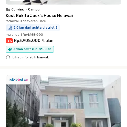
Coliving
•
Campur
Kost Rukita Jack's House Melawai
Melawai, Kebayoran Baru
2.0 km dari ashta district 8
mulai dari
Rp4.168.000
Rp3.908.000
/
bulan
-
6
%
Diskon sewa min. 12 Bulan
Lihat info lebih banyak
Close