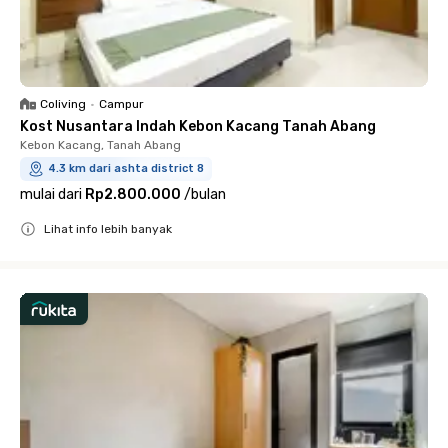
Coliving
•
Campur
Kost Nusantara Indah Kebon Kacang Tanah Abang
Kebon Kacang, Tanah Abang
4.3 km dari ashta district 8
mulai dari
Rp2.800.000
/
bulan
Lihat info lebih banyak
Close