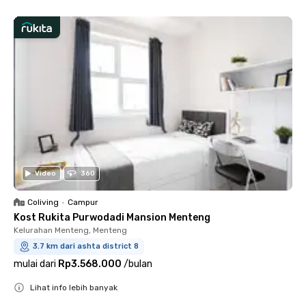
Video
360
Coliving
•
Campur
Kost Rukita Purwodadi Mansion Menteng
Kelurahan Menteng, Menteng
3.7 km dari ashta district 8
mulai dari
Rp3.568.000
/
bulan
Lihat info lebih banyak
Close