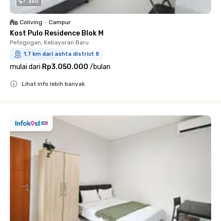
360
Coliving
•
Campur
Kost Pulo Residence Blok M
Petogogan, Kebayoran Baru
1.7 km dari ashta district 8
mulai dari
Rp3.050.000
/
bulan
Lihat info lebih banyak
Close