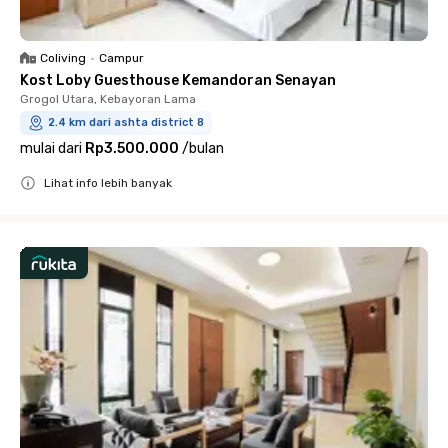
Coliving
•
Campur
Kost Loby Guesthouse Kemandoran Senayan
Grogol Utara, Kebayoran Lama
2.4 km dari ashta district 8
mulai dari
Rp3.500.000
/
bulan
Lihat info lebih banyak
Close