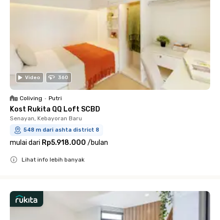
Video
360
Coliving
•
Putri
Kost Rukita QQ Loft SCBD
Senayan, Kebayoran Baru
548 m dari ashta district 8
mulai dari
Rp5.918.000
/
bulan
Lihat info lebih banyak
Close