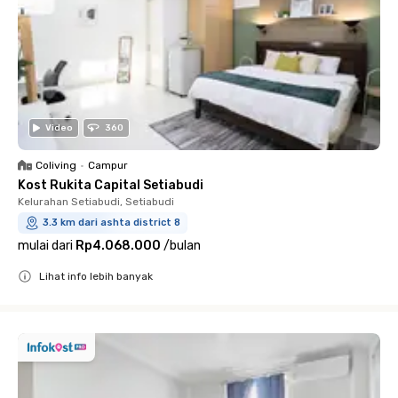
Video
360
Coliving
•
Campur
Kost Rukita Capital Setiabudi
Kelurahan Setiabudi, Setiabudi
3.3 km dari ashta district 8
mulai dari
Rp4.068.000
/
bulan
Lihat info lebih banyak
Close