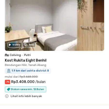
Video
360
Coliving
•
Putri
Kost Rukita Eight Benhil
Bendungan Hilir, Tanah Abang
1.9 km dari ashta district 8
mulai dari
Rp3.668.000
Rp3.408.000
/
bulan
-
7
%
Diskon sewa min. 12 Bulan
Lihat info lebih banyak
Close