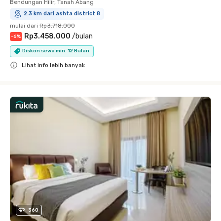
Bendungan Hilir, Tanah Abang
2.3 km dari ashta district 8
mulai dari
Rp3.718.000
Rp3.458.000
/
bulan
-
6
%
Diskon sewa min. 12 Bulan
Lihat info lebih banyak
Close
360