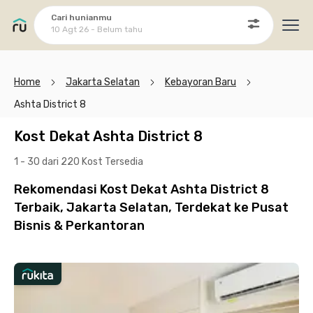
Cari hunianmu
10 Agt 26 - Belum tahu
Ope
Home
Jakarta Selatan
Kebayoran Baru
Ashta District 8
Kost Dekat Ashta District 8
1 - 30 dari 220 Kost
Tersedia
Rekomendasi Kost Dekat Ashta District 8
Terbaik, Jakarta Selatan, Terdekat ke Pusat
Bisnis & Perkantoran