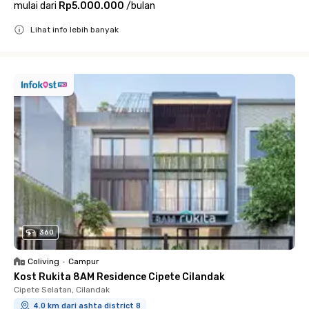
mulai dari
Rp5.000.000
/
bulan
Lihat info lebih banyak
Close
360
Coliving
•
Campur
Kost Rukita 8AM Residence Cipete Cilandak
Cipete Selatan, Cilandak
4.0 km dari ashta district 8