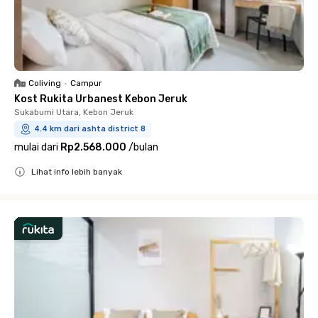
Coliving
•
Campur
Kost Rukita Urbanest Kebon Jeruk
Sukabumi Utara, Kebon Jeruk
4.4 km dari ashta district 8
mulai dari
Rp2.568.000
/
bulan
Lihat info lebih banyak
Close