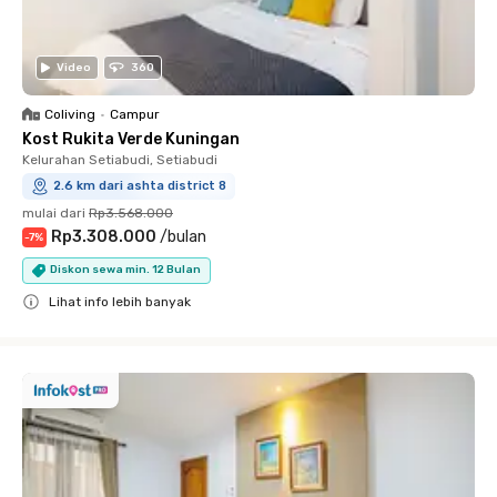
Video
360
Coliving
•
Campur
Kost Rukita Verde Kuningan
Kelurahan Setiabudi, Setiabudi
2.6 km dari ashta district 8
mulai dari
Rp3.568.000
Rp3.308.000
/
bulan
-
7
%
Diskon sewa min. 12 Bulan
Lihat info lebih banyak
Close