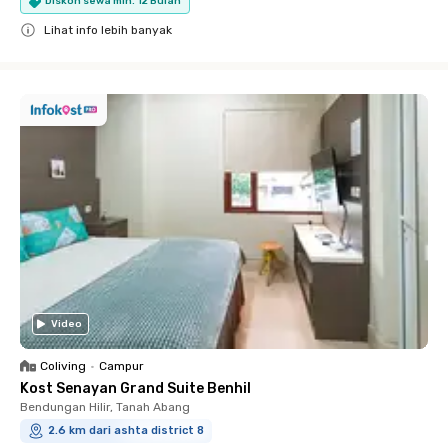
Diskon sewa min. 12 Bulan
Lihat info lebih banyak
Close
Video
Coliving
•
Campur
Kost Senayan Grand Suite Benhil
Bendungan Hilir, Tanah Abang
2.6 km dari ashta district 8