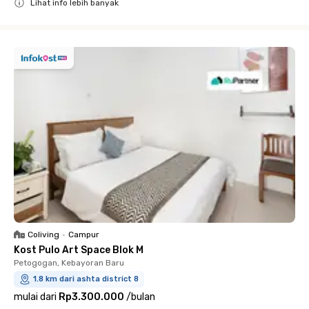
Lihat info lebih banyak
Close
Coliving
•
Campur
Kost Pulo Art Space Blok M
Petogogan, Kebayoran Baru
1.8 km dari ashta district 8
mulai dari
Rp3.300.000
/
bulan