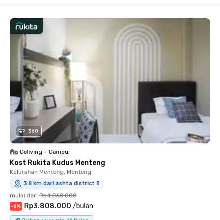
360
Coliving
•
Campur
Kost Rukita Kudus Menteng
Kelurahan Menteng, Menteng
3.8 km dari ashta district 8
mulai dari
Rp4.068.000
Rp3.808.000
/
bulan
-
6
%