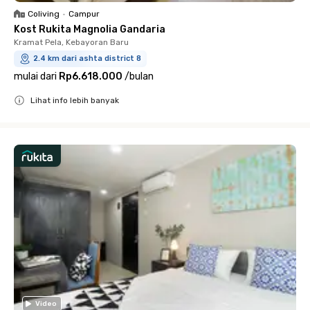
Coliving
•
Campur
Kost Rukita Magnolia Gandaria
Kramat Pela, Kebayoran Baru
2.4 km dari ashta district 8
mulai dari
Rp6.618.000
/
bulan
Lihat info lebih banyak
Close
Video