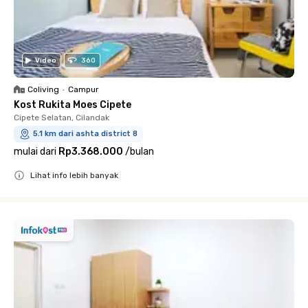
Video
360
Coliving
•
Campur
Kost Rukita Moes Cipete
Cipete Selatan, Cilandak
5.1 km dari ashta district 8
mulai dari
Rp3.368.000
/
bulan
Lihat info lebih banyak
Close