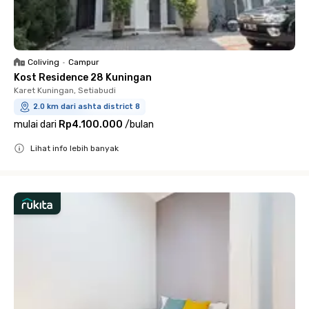
Coliving
•
Campur
Kost Residence 28 Kuningan
Karet Kuningan, Setiabudi
2.0 km dari ashta district 8
mulai dari
Rp4.100.000
/
bulan
Lihat info lebih banyak
Close