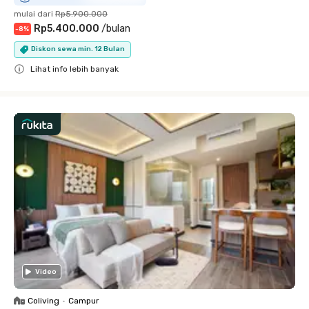
mulai dari
Rp5.900.000
Rp5.400.000
/
bulan
-
8
%
Diskon sewa min. 12 Bulan
Lihat info lebih banyak
Close
Video
Coliving
•
Campur