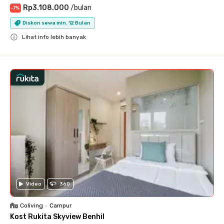
Rp3.108.000
/
bulan
-
7
%
Diskon sewa min. 12 Bulan
Lihat info lebih banyak
Close
Video
360
Coliving
•
Campur
Kost Rukita Skyview Benhil