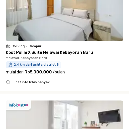
Coliving
•
Campur
Kost Polim X Suite Melawai Kebayoran Baru
Melawai, Kebayoran Baru
2.4 km dari ashta district 8
mulai dari
Rp5.000.000
/
bulan
Lihat info lebih banyak
Close