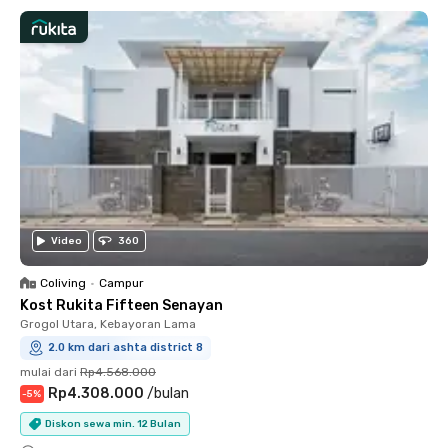
Video
360
Coliving
•
Campur
Kost Rukita Fifteen Senayan
Grogol Utara, Kebayoran Lama
2.0 km dari ashta district 8
mulai dari
Rp4.568.000
Rp4.308.000
/
bulan
-
5
%
Diskon sewa min. 12 Bulan