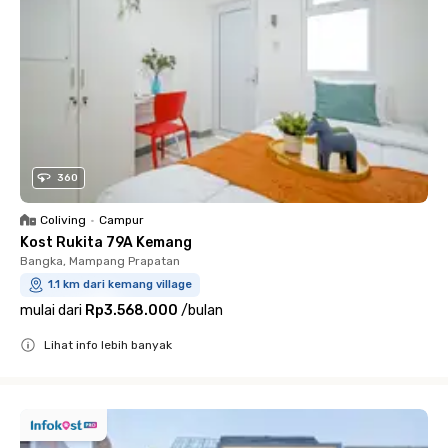
360
Coliving
•
Campur
Kost Rukita 79A Kemang
Bangka, Mampang Prapatan
1.1 km dari kemang village
mulai dari
Rp3.568.000
/
bulan
Lihat info lebih banyak
Close