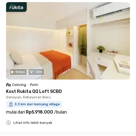
Video
360
Coliving
•
Putri
Kost Rukita QQ Loft SCBD
Senayan, Kebayoran Baru
3.3 km dari kemang village
mulai dari
Rp5.918.000
/
bulan
Lihat info lebih banyak
Close