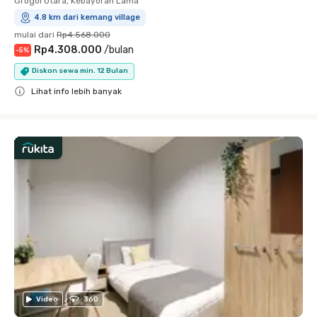
Grogol Utara, Kebayoran Lama
4.8 km dari kemang village
mulai dari
Rp4.568.000
Rp4.308.000
/
bulan
-
5
%
Diskon sewa min. 12 Bulan
Lihat info lebih banyak
Close
Video
360