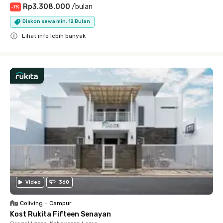
Rp3.308.000
/
bulan
-
7
%
Diskon sewa min. 12 Bulan
Lihat info lebih banyak
Close
Video
360
Coliving
•
Campur
Kost Rukita Fifteen Senayan