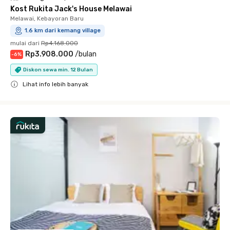
Kost Rukita Jack's House Melawai
Melawai, Kebayoran Baru
1.6 km dari kemang village
mulai dari
Rp4.168.000
Rp3.908.000
/
bulan
-
6
%
Diskon sewa min. 12 Bulan
Lihat info lebih banyak
Close