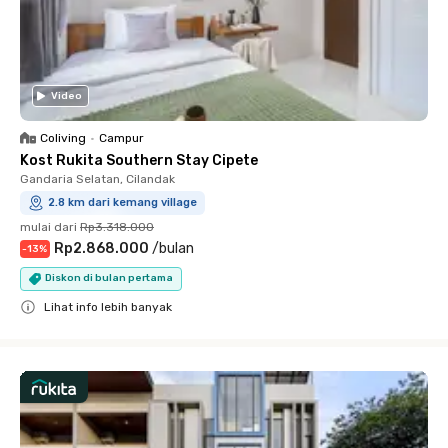
Video
Coliving
•
Campur
Kost Rukita Southern Stay Cipete
Gandaria Selatan, Cilandak
2.8 km dari kemang village
mulai dari
Rp3.318.000
Rp2.868.000
/
bulan
-
13
%
Diskon di bulan pertama
Lihat info lebih banyak
Close