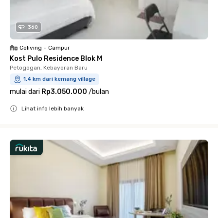
360
Coliving
•
Campur
Kost Pulo Residence Blok M
Petogogan, Kebayoran Baru
1.4 km dari kemang village
mulai dari
Rp3.050.000
/
bulan
Lihat info lebih banyak
Close