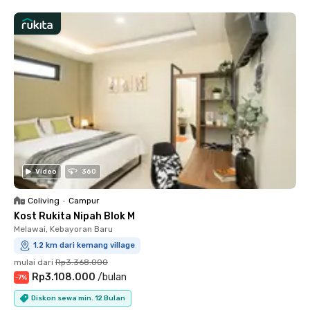
Video
360
Coliving
•
Campur
Kost Rukita Nipah Blok M
Melawai, Kebayoran Baru
1.2 km dari kemang village
mulai dari
Rp3.368.000
Rp3.108.000
/
bulan
-
7
%
Diskon sewa min. 12 Bulan