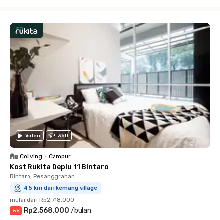
Close
Video
360
Coliving
•
Campur
Kost Rukita Deplu 11 Bintaro
Bintaro, Pesanggrahan
4.5 km dari kemang village
mulai dari
Rp2.718.000
Rp2.568.000
/
bulan
-
5
%