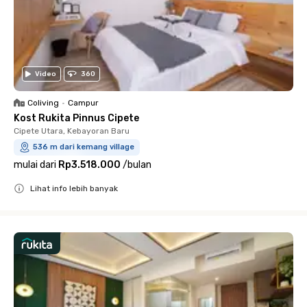
Video
360
Coliving
•
Campur
Kost Rukita Pinnus Cipete
Cipete Utara, Kebayoran Baru
536 m dari kemang village
mulai dari
Rp3.518.000
/
bulan
Lihat info lebih banyak
Close