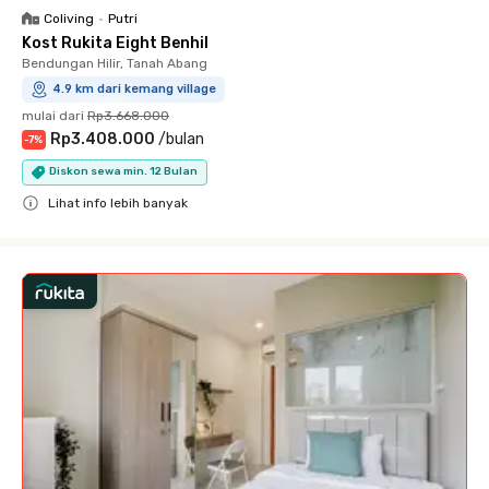
Coliving
•
Putri
Kost Rukita Eight Benhil
Bendungan Hilir, Tanah Abang
4.9 km dari kemang village
mulai dari
Rp3.668.000
Rp3.408.000
/
bulan
-
7
%
Diskon sewa min. 12 Bulan
Lihat info lebih banyak
Close