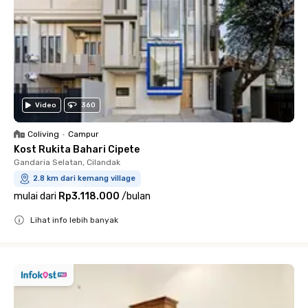
Video
360
Coliving
•
Campur
Kost Rukita Bahari Cipete
Gandaria Selatan, Cilandak
2.8 km dari kemang village
mulai dari
Rp3.118.000
/
bulan
Lihat info lebih banyak
Close