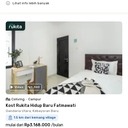
Lihat info lebih banyak
Close
Video
360
Coliving
•
Campur
Kost Rukita Hidup Baru Fatmawati
Gandaria Utara, Kebayoran Baru
1.5 km dari kemang village
mulai dari
Rp3.168.000
/
bulan