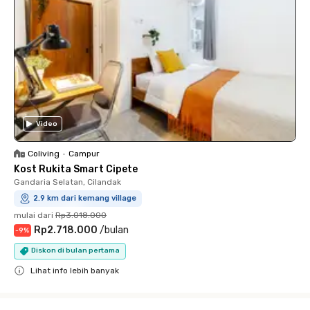
Video
Coliving
•
Campur
Kost Rukita Smart Cipete
Gandaria Selatan, Cilandak
2.9 km dari kemang village
mulai dari
Rp3.018.000
Rp2.718.000
/
bulan
-
9
%
Diskon di bulan pertama
Lihat info lebih banyak
Close