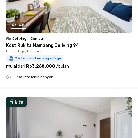
360
Coliving
•
Campur
Kost Rukita Mampang Coliving 94
Duren Tiga, Pancoran
2.6 km dari kemang village
mulai dari
Rp3.268.000
/
bulan
Lihat info lebih banyak
Close