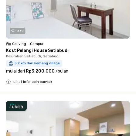
360
Coliving
•
Campur
Kost Pelangi House Setiabudi
Kelurahan Setiabudi, Setiabudi
5.9 km dari kemang village
mulai dari
Rp3.200.000
/
bulan
Lihat info lebih banyak
Close