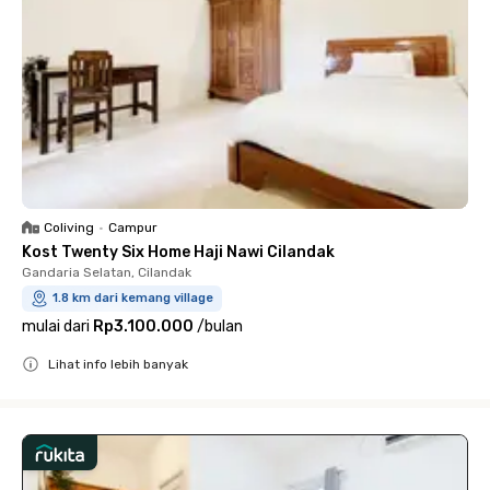
Coliving
•
Campur
Kost Twenty Six Home Haji Nawi Cilandak
Gandaria Selatan, Cilandak
1.8 km dari kemang village
mulai dari
Rp3.100.000
/
bulan
Lihat info lebih banyak
Close