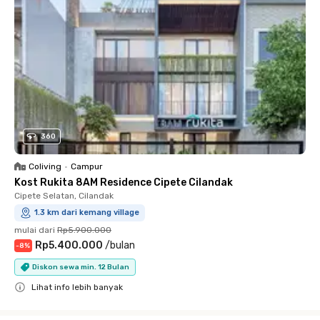
360
Coliving
•
Campur
Kost Rukita 8AM Residence Cipete Cilandak
Cipete Selatan, Cilandak
1.3 km dari kemang village
mulai dari
Rp5.900.000
Rp5.400.000
/
bulan
-
8
%
Diskon sewa min. 12 Bulan
Lihat info lebih banyak
Close