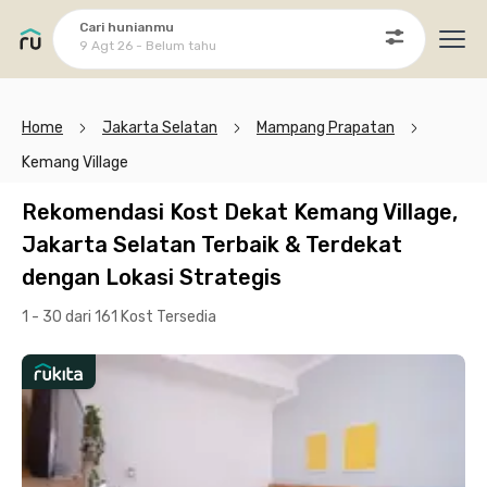
Cari hunianmu
9 Agt 26 - Belum tahu
Ope
Home
Jakarta Selatan
Mampang Prapatan
Kemang Village
Rekomendasi Kost Dekat Kemang Village,
Jakarta Selatan Terbaik & Terdekat
dengan Lokasi Strategis
1 - 30 dari 161 Kost
Tersedia