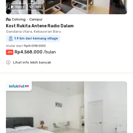
Video
360
Coliving
•
Campur
Kost Rukita Antene Radio Dalam
Gandaria Utara, Kebayoran Baru
1.9 km dari kemang village
mulai dari
Rp5.018.000
Rp4.568.000
/
bulan
-
8
%
Lihat info lebih banyak
Close