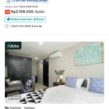
1.2 km dari kemang village
mulai dari
Rp3.368.000
Rp3.108.000
/
bulan
-
7
%
Diskon sewa min. 12 Bulan
Lihat info lebih banyak
Close
Video
Coliving
•
Campur