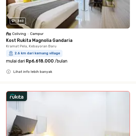
360
Coliving
•
Campur
Kost Rukita Magnolia Gandaria
Kramat Pela, Kebayoran Baru
2.6 km dari kemang village
mulai dari
Rp6.618.000
/
bulan
Lihat info lebih banyak
Close