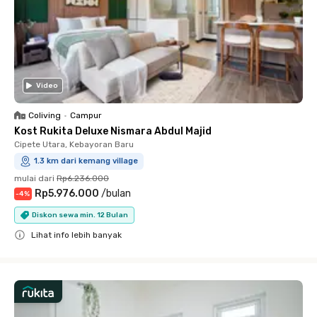
Video
Coliving
•
Campur
Kost Rukita Deluxe Nismara Abdul Majid
Cipete Utara, Kebayoran Baru
1.3 km dari kemang village
mulai dari
Rp6.236.000
Rp5.976.000
/
bulan
-
4
%
Diskon sewa min. 12 Bulan
Lihat info lebih banyak
Close