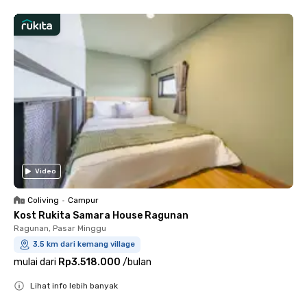
Video
Coliving
•
Campur
Kost Rukita Samara House Ragunan
Ragunan, Pasar Minggu
3.5 km dari kemang village
mulai dari
Rp3.518.000
/
bulan
Lihat info lebih banyak
Close