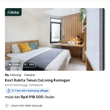
Video
360
Coliving
•
Campur
Kost Rukita Tenun CoLiving Kuningan
Karet Semanggi, Setiabudi
3.7 km dari kemang village
mulai dari
Rp4.918.000
/
bulan
Lihat info lebih banyak