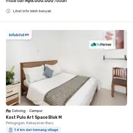
mulai dari
Rp5.000.000
/
bulan
Lihat info lebih banyak
Close
Coliving
•
Campur
Kost Pulo Art Space Blok M
Petogogan, Kebayoran Baru
1.4 km dari kemang village