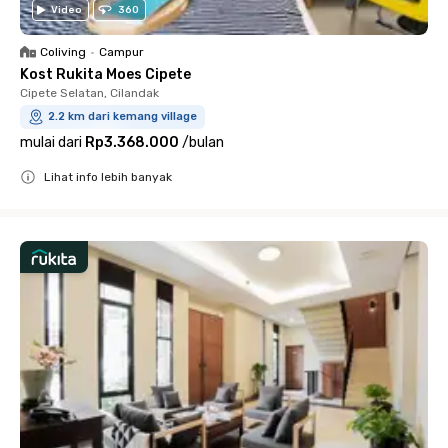
Video
360
Coliving
•
Campur
Kost Rukita Moes Cipete
Cipete Selatan, Cilandak
2.2 km dari kemang village
mulai dari
Rp3.368.000
/
bulan
Lihat info lebih banyak
Close