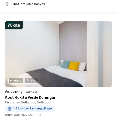
Lihat info lebih banyak
Close
Video
360
Coliving
•
Campur
Kost Rukita Verde Kuningan
Kelurahan Setiabudi, Setiabudi
4.6 km dari kemang village
mulai dari
Rp3.568.000