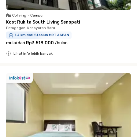
Coliving
•
Campur
Kost Rukita South Living Senopati
Petogogan, Kebayoran Baru
1.4 km dari Stasiun MRT ASEAN
mulai dari
Rp3.518.000
/
bulan
Lihat info lebih banyak
Close