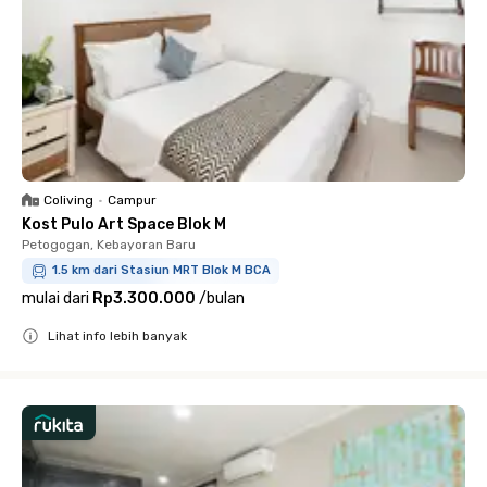
Coliving
•
Campur
Kost Pulo Art Space Blok M
Petogogan, Kebayoran Baru
1.5 km dari Stasiun MRT Blok M BCA
mulai dari
Rp3.300.000
/
bulan
Lihat info lebih banyak
Close