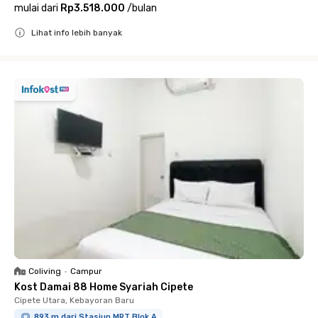
mulai dari
Rp3.518.000
/
bulan
Lihat info lebih banyak
Close
Coliving
•
Campur
Kost Damai 88 Home Syariah Cipete
Cipete Utara, Kebayoran Baru
893 m dari Stasiun MRT Blok A