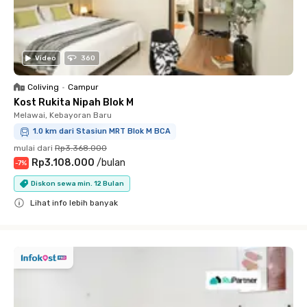
Video
360
Coliving
•
Campur
Kost Rukita Nipah Blok M
Melawai, Kebayoran Baru
1.0 km dari Stasiun MRT Blok M BCA
mulai dari
Rp3.368.000
Rp3.108.000
/
bulan
-
7
%
Diskon sewa min. 12 Bulan
Lihat info lebih banyak
Close