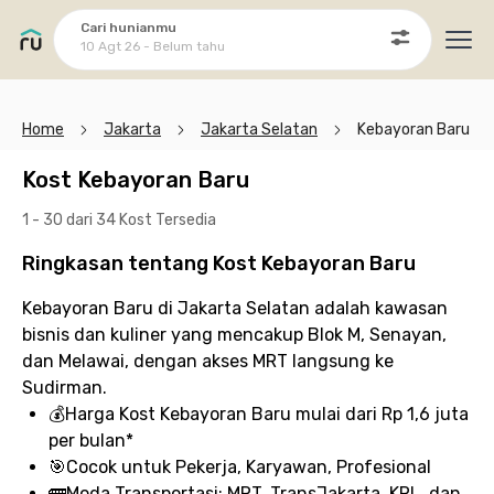
Cari hunianmu
10 Agt 26 - Belum tahu
Ope
Home
Jakarta
Jakarta Selatan
Kebayoran Baru
Kost Kebayoran Baru
1 - 30 dari 34 Kost
Tersedia
Ringkasan tentang Kost Kebayoran Baru
Kebayoran Baru di Jakarta Selatan adalah kawasan
bisnis dan kuliner yang mencakup Blok M, Senayan,
dan Melawai, dengan akses MRT langsung ke
Sudirman.
💰
Harga Kost Kebayoran Baru
mulai dari Rp 1,6 juta
per bulan*
🎯
Cocok untuk
Pekerja, Karyawan, Profesional
🚌
Moda Transportasi:
MRT, TransJakarta, KRL, dan