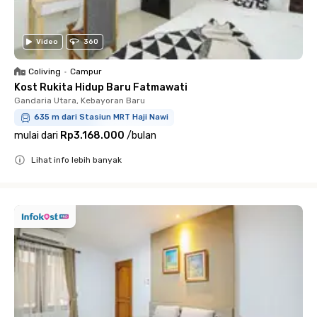
Video
360
Coliving
•
Campur
Kost Rukita Hidup Baru Fatmawati
Gandaria Utara, Kebayoran Baru
635 m dari Stasiun MRT Haji Nawi
mulai dari
Rp3.168.000
/
bulan
Lihat info lebih banyak
Close