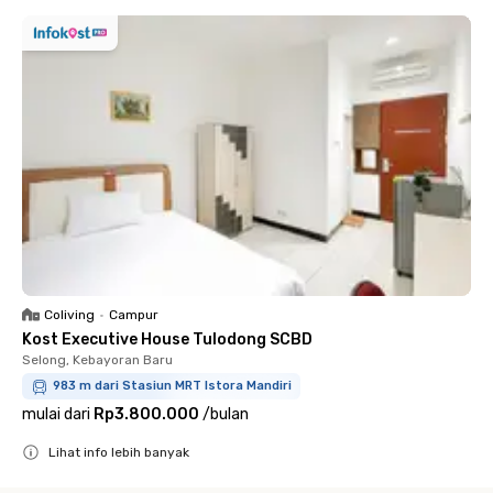
Coliving
•
Campur
Kost Executive House Tulodong SCBD
Selong, Kebayoran Baru
983 m dari Stasiun MRT Istora Mandiri
mulai dari
Rp3.800.000
/
bulan
Lihat info lebih banyak
Close