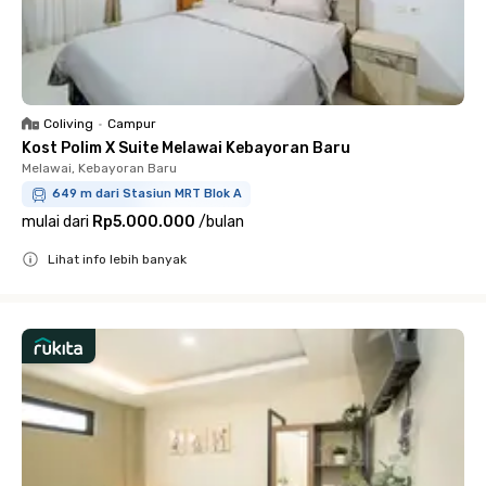
Coliving
•
Campur
Kost Polim X Suite Melawai Kebayoran Baru
Melawai, Kebayoran Baru
649 m dari Stasiun MRT Blok A
mulai dari
Rp5.000.000
/
bulan
Lihat info lebih banyak
Close