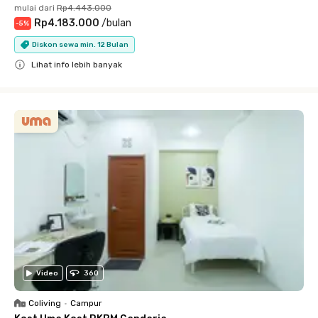
mulai dari
Rp4.443.000
Rp4.183.000
/
bulan
-
5
%
Diskon sewa min. 12 Bulan
Lihat info lebih banyak
Close
Video
360
Coliving
•
Campur