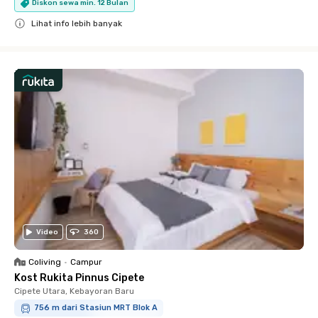
Diskon sewa min. 12 Bulan
Lihat info lebih banyak
Close
Video
360
Coliving
•
Campur
Kost Rukita Pinnus Cipete
Cipete Utara, Kebayoran Baru
756 m dari Stasiun MRT Blok A