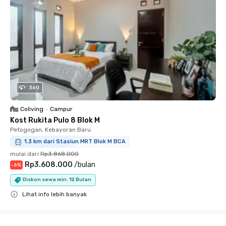
360
Coliving
•
Campur
Kost Rukita Pulo 8 Blok M
Petogogan, Kebayoran Baru
1.3 km dari Stasiun MRT Blok M BCA
mulai dari
Rp3.868.000
Rp3.608.000
/
bulan
-
6
%
Diskon sewa min. 12 Bulan
Lihat info lebih banyak
Close