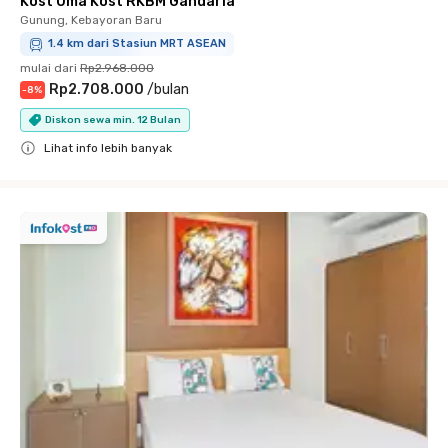
Kost Uma Kost RKBM Gandaria
Gunung, Kebayoran Baru
1.4 km dari Stasiun MRT ASEAN
mulai dari
Rp2.968.000
Rp2.708.000
/
bulan
-
8
%
Diskon sewa min. 12 Bulan
Lihat info lebih banyak
Close