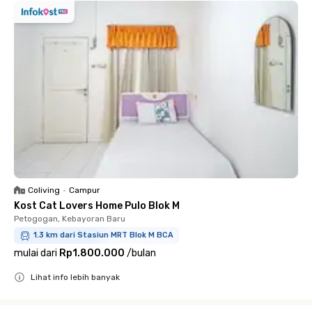
Coliving
•
Campur
Kost Cat Lovers Home Pulo Blok M
Petogogan, Kebayoran Baru
1.3 km dari Stasiun MRT Blok M BCA
mulai dari
Rp1.800.000
/
bulan
Lihat info lebih banyak
Close