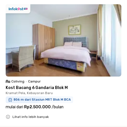
Coliving
•
Campur
Kost Bacang 6 Gandaria Blok M
Kramat Pela, Kebayoran Baru
806 m dari Stasiun MRT Blok M BCA
mulai dari
Rp2.500.000
/
bulan
Lihat info lebih banyak
Close