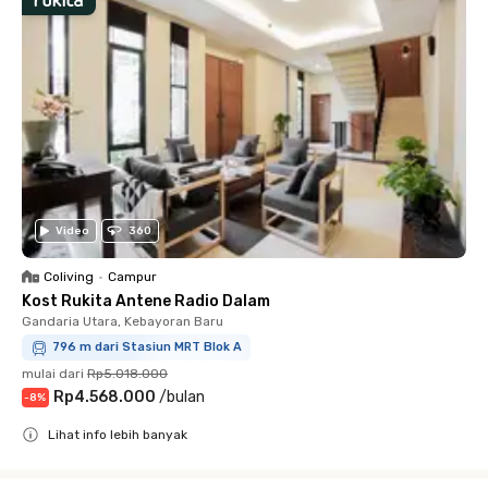
Video
360
Coliving
•
Campur
Kost Rukita Antene Radio Dalam
Gandaria Utara, Kebayoran Baru
796 m dari Stasiun MRT Blok A
mulai dari
Rp5.018.000
Rp4.568.000
/
bulan
-
8
%
Lihat info lebih banyak
Close