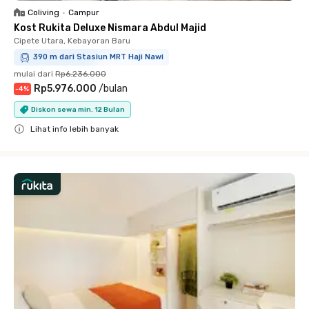
Coliving
•
Campur
Kost Rukita Deluxe Nismara Abdul Majid
Cipete Utara, Kebayoran Baru
390 m dari Stasiun MRT Haji Nawi
mulai dari
Rp6.236.000
Rp5.976.000
/
bulan
-
4
%
Diskon sewa min. 12 Bulan
Lihat info lebih banyak
Close