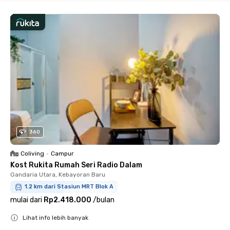
360
Coliving
•
Campur
Kost Rukita Rumah Seri Radio Dalam
Gandaria Utara, Kebayoran Baru
1.2 km dari Stasiun MRT Blok A
mulai dari
Rp2.418.000
/
bulan
Lihat info lebih banyak
Close