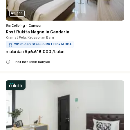
360
Coliving
•
Campur
Kost Rukita Magnolia Gandaria
Kramat Pela, Kebayoran Baru
901 m dari Stasiun MRT Blok M BCA
mulai dari
Rp6.618.000
/
bulan
Lihat info lebih banyak
Close