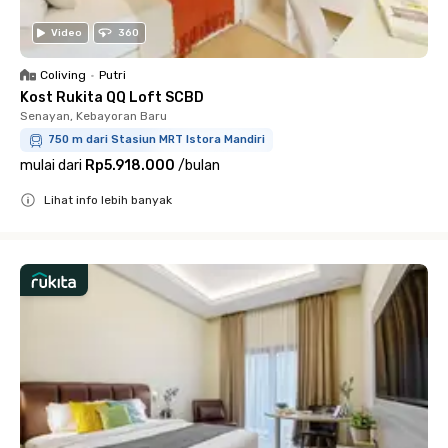
Video
360
Coliving
•
Putri
Kost Rukita QQ Loft SCBD
Senayan, Kebayoran Baru
750 m dari Stasiun MRT Istora Mandiri
mulai dari
Rp5.918.000
/
bulan
Lihat info lebih banyak
Close