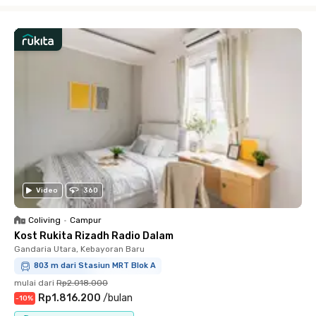
Video
360
Coliving
•
Campur
Kost Rukita Rizadh Radio Dalam
Gandaria Utara, Kebayoran Baru
803 m dari Stasiun MRT Blok A
mulai dari
Rp2.018.000
Rp1.816.200
/
bulan
-
10
%