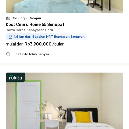
Coliving
•
Campur
Kost Ciniru Home 65 Senopati
Rawa Barat, Kebayoran Baru
1.6 km dari Stasiun MRT Bundaran Senayan
mulai dari
Rp3.900.000
/
bulan
Lihat info lebih banyak
Close