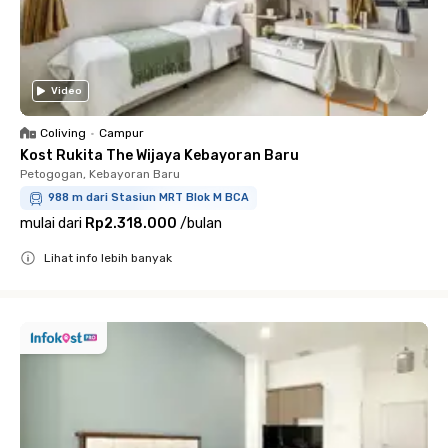
Video
Coliving
•
Campur
Kost Rukita The Wijaya Kebayoran Baru
Petogogan, Kebayoran Baru
988 m dari Stasiun MRT Blok M BCA
mulai dari
Rp2.318.000
/
bulan
Lihat info lebih banyak
Close