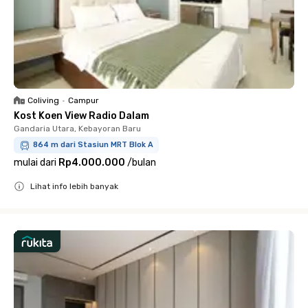
Coliving
•
Campur
Kost Koen View Radio Dalam
Gandaria Utara, Kebayoran Baru
864 m dari Stasiun MRT Blok A
mulai dari
Rp4.000.000
/
bulan
Lihat info lebih banyak
Close