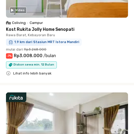
Video
Coliving
•
Campur
Kost Rukita Jolly Home Senopati
Rawa Barat, Kebayoran Baru
1.9 km dari Stasiun MRT Istora Mandiri
mulai dari
Rp3.268.000
Rp3.008.000
/
bulan
-
7
%
Diskon sewa min. 12 Bulan
Lihat info lebih banyak
Close