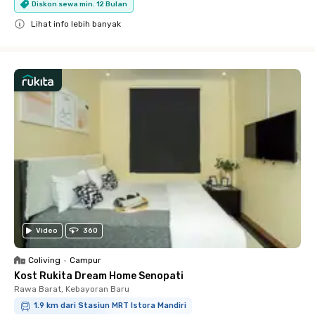
Diskon sewa min. 12 Bulan
Lihat info lebih banyak
Close
Video
360
Coliving
•
Campur
Kost Rukita Dream Home Senopati
Rawa Barat, Kebayoran Baru
1.9 km dari Stasiun MRT Istora Mandiri