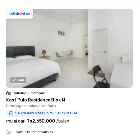
360
Coliving
•
Campur
Kost Pulo Residence Blok M
Petogogan, Kebayoran Baru
1.4 km dari Stasiun MRT Blok M BCA
mulai dari
Rp2.650.000
/
bulan
Lihat info lebih banyak