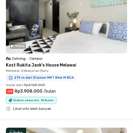
Video
Coliving
•
Campur
Kost Rukita Jack's House Melawai
Melawai, Kebayoran Baru
275 m dari Stasiun MRT Blok M BCA
mulai dari
Rp4.168.000
Rp3.908.000
/
bulan
-
6
%
Diskon sewa min. 12 Bulan
Lihat info lebih banyak
Close