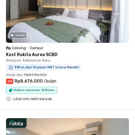
Video
Coliving
•
Campur
Kost Rukita Aurea SCBD
Senayan, Kebayoran Baru
918 m dari Stasiun MRT Istora Mandiri
mulai dari
Rp8.936.000
Rp8.676.000
/
bulan
-
2
%
Diskon sewa min. 12 Bulan
Lihat info lebih banyak
Close