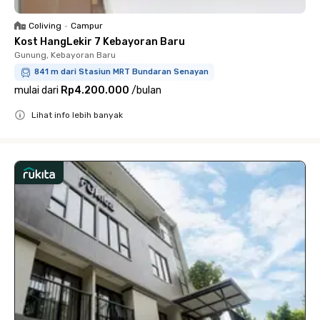
Coliving
•
Campur
Kost HangLekir 7 Kebayoran Baru
Gunung, Kebayoran Baru
841 m dari Stasiun MRT Bundaran Senayan
mulai dari
Rp4.200.000
/
bulan
Lihat info lebih banyak
Close