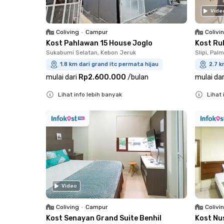
Vide
Coliving
•
Campur
Colivi
Kost Pahlawan 15 House Joglo
Kost Ruk
Sukabumi Selatan, Kebon Jeruk
Slipi, Pal
1.8 km dari grand itc permata hijau
2.7 k
mulai dari
Rp2.600.000
/
bulan
mulai dar
Lihat info lebih banyak
Lihat 
Close
Close
Video
Coliving
•
Campur
Colivi
Kost Senayan Grand Suite Benhil
Kost Nu