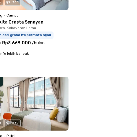
o
360
ng
•
Campur
kita Grasta Senayan
ara, Kebayoran Lama
m dari grand itc permata hijau
i
Rp3.668.000
/
bulan
info lebih banyak
o
360
ng
•
Putri