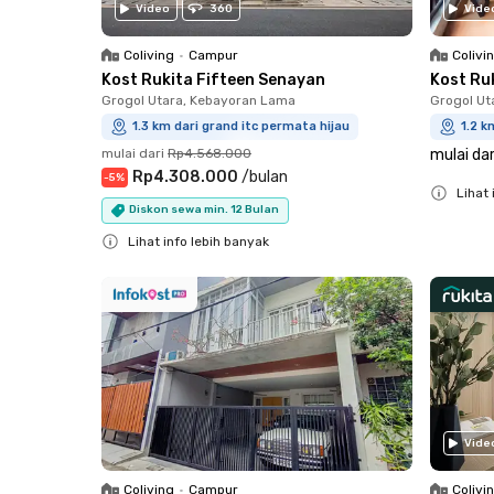
Video
360
Vide
Coliving
•
Campur
Colivi
Kost Rukita Fifteen Senayan
Kost Ru
Grogol Utara, Kebayoran Lama
Grogol Ut
1.3 km dari grand itc permata hijau
1.2 k
mulai dari
Rp4.568.000
mulai dar
Rp4.308.000
/
bulan
-
5
%
Lihat 
Diskon sewa min. 12 Bulan
Close
Lihat info lebih banyak
Close
Vide
Coliving
•
Campur
Colivi