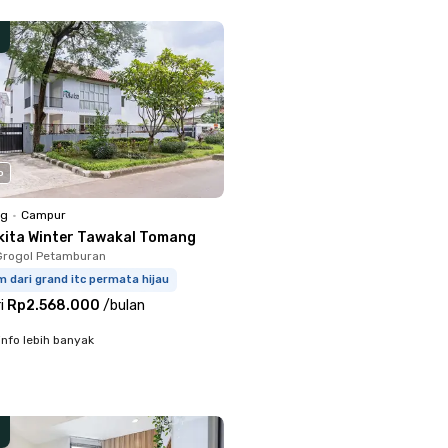
o
ng
•
Campur
kita Winter Tawakal Tomang
Grogol Petamburan
m dari grand itc permata hijau
i
Rp2.568.000
/
bulan
info lebih banyak