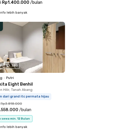
i
Rp1.400.000
/
bulan
info lebih banyak
o
360
ng
•
Putri
ita Eight Benhil
 Hilir, Tanah Abang
m dari grand itc permata hijau
Rp3.818.000
.558.000
/
bulan
 sewa min. 12 Bulan
info lebih banyak