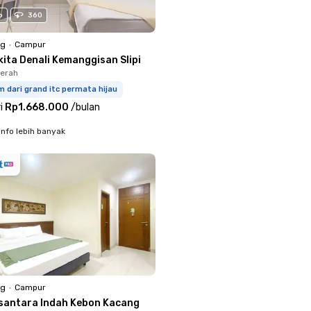
o
360
ng
•
Campur
ita Denali Kemanggisan Slipi
merah
m dari grand itc permata hijau
i
Rp1.668.000
/
bulan
info lebih banyak
ng
•
Campur
santara Indah Kebon Kacang