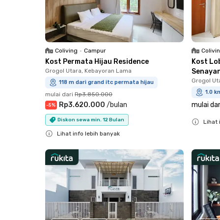
Coliving
•
Campur
Colivi
Kost Permata Hijau Residence
Kost Lo
Grogol Utara, Kebayoran Lama
Senaya
Grogol Ut
118 m dari grand itc permata hijau
1.0 k
mulai dari
Rp3.850.000
Rp3.620.000
/
bulan
mulai dar
-
5
%
Diskon sewa min. 12 Bulan
Lihat 
Lihat info lebih banyak
Close
Close