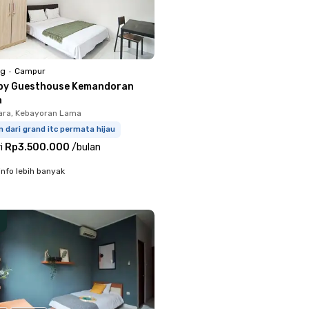
ng
•
Campur
by Guesthouse Kemandoran
n
ara, Kebayoran Lama
m dari grand itc permata hijau
i
Rp3.500.000
/
bulan
info lebih banyak