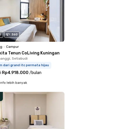
o
360
ng
•
Campur
kita Tenun CoLiving Kuningan
anggi, Setiabudi
m dari grand itc permata hijau
i
Rp4.918.000
/
bulan
info lebih banyak