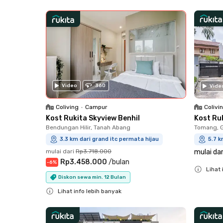
Close
Video
360
Vide
Colivi
Coliving
•
Campur
Kost Ru
Kost Rukita Skyview Benhil
Tomang, 
Bendungan Hilir, Tanah Abang
5.7 k
3.3 km dari grand itc permata hijau
mulai dar
mulai dari
Rp3.718.000
Rp3.458.000
/
bulan
-
6
%
Lihat 
Diskon sewa min. 12 Bulan
Close
Lihat info lebih banyak
Close