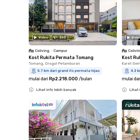
Video
360
Vide
Coliving
•
Campur
Colivi
Kost Rukita Permata Tomang
Kost Ru
Tomang, Grogol Petamburan
Karet Sem
5.7 km dari grand itc permata hijau
4.2 k
mulai dari
Rp2.218.000
/
bulan
mulai dar
Lihat info lebih banyak
Lihat 
Close
Close