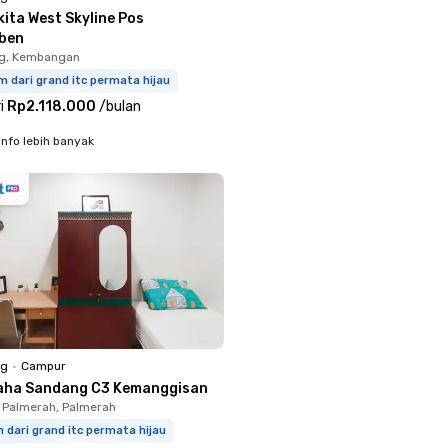
ita West Skyline Pos
ben
g, Kembangan
m dari grand itc permata hijau
i
Rp2.118.000
/
bulan
info lebih banyak
ng
•
Campur
aha Sandang C3 Kemanggisan
 Palmerah, Palmerah
m dari grand itc permata hijau