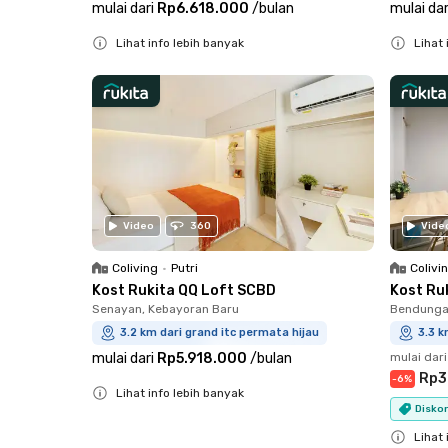
mulai dari
Rp6.618.000
/
bulan
mulai dar
Lihat info lebih banyak
Lihat 
Close
Close
Video
360
Vide
Coliving
•
Putri
Colivi
Kost Rukita QQ Loft SCBD
Kost Ruk
Senayan, Kebayoran Baru
Bendungan
3.2 km dari grand itc permata hijau
3.3 k
mulai dari
Rp5.918.000
/
bulan
mulai dari
Rp3
-
6
%
Lihat info lebih banyak
Diskon
Close
Lihat 