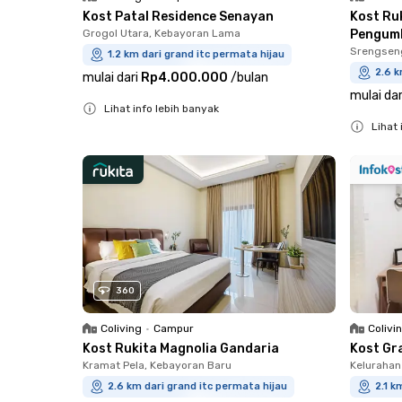
Kost Patal Residence Senayan
Kost Ruk
Grogol Utara, Kebayoran Lama
Pengum
Srengsen
1.2 km dari grand itc permata hijau
2.6 k
mulai dari
Rp4.000.000
/
bulan
mulai dar
Lihat info lebih banyak
Lihat 
Close
Close
360
Coliving
•
Campur
Colivi
Kost Rukita Magnolia Gandaria
Kost Gr
Kramat Pela, Kebayoran Baru
Kelurahan
2.6 km dari grand itc permata hijau
2.1 k