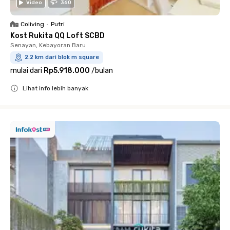
Video
360
Coliving
•
Putri
Kost Rukita QQ Loft SCBD
Senayan, Kebayoran Baru
2.2 km dari blok m square
mulai dari
Rp5.918.000
/
bulan
Lihat info lebih banyak
Close