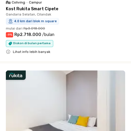
Coliving
•
Campur
Kost Rukita Smart Cipete
Gandaria Selatan, Cilandak
4.0 km dari blok m square
mulai dari
Rp3.018.000
Rp2.718.000
/
bulan
-
9
%
Diskon di bulan pertama
Lihat info lebih banyak
Close