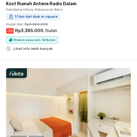
Kost Rumah Antene Radio Dalam
Gandaria Utara, Kebayoran Baru
1.1 km dari blok m square
mulai dari
Rp3.500.000
Rp3.385.000
/
bulan
-
3
%
Diskon sewa min. 12 Bulan
Lihat info lebih banyak
Close