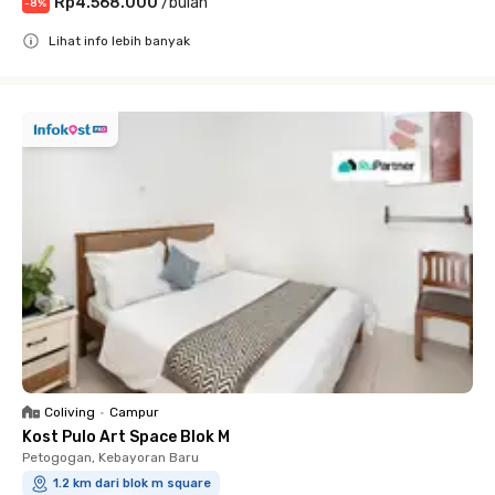
Rp4.568.000
/
bulan
-
8
%
Lihat info lebih banyak
Close
Coliving
•
Campur
Kost Pulo Art Space Blok M
Petogogan, Kebayoran Baru
1.2 km dari blok m square