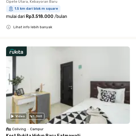
Cipete Utara, Kebayoran Baru
1.5 km dari blok m square
mulai dari
Rp3.518.000
/
bulan
Lihat info lebih banyak
Close
Video
360
Coliving
•
Campur
Kost Rukita Hidup Baru Fatmawati