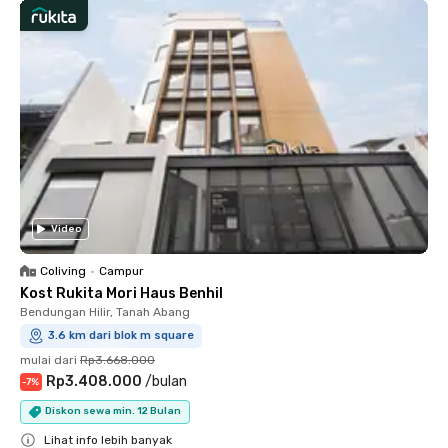
Video
Coliving
•
Campur
Kost Rukita Mori Haus Benhil
Bendungan Hilir, Tanah Abang
3.6 km dari blok m square
mulai dari
Rp3.668.000
Rp3.408.000
/
bulan
-
7
%
Diskon sewa min. 12 Bulan
Lihat info lebih banyak