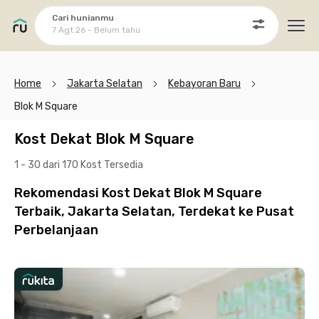
Cari hunianmu
7 Agt 26 - Belum tahu
Ope
Home
Jakarta Selatan
Kebayoran Baru
Blok M Square
Kost Dekat Blok M Square
1 - 30 dari 170 Kost
Tersedia
Rekomendasi Kost Dekat Blok M Square
Terbaik, Jakarta Selatan, Terdekat ke Pusat
Perbelanjaan