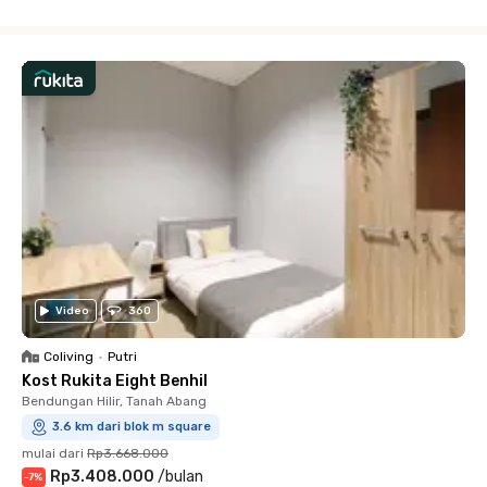
Close
Video
360
Coliving
•
Putri
Kost Rukita Eight Benhil
Bendungan Hilir, Tanah Abang
3.6 km dari blok m square
mulai dari
Rp3.668.000
Rp3.408.000
/
bulan
-
7
%