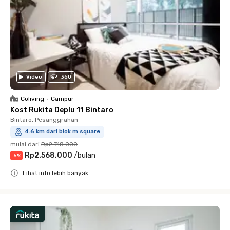
Video
360
Coliving
•
Campur
Kost Rukita Deplu 11 Bintaro
Bintaro, Pesanggrahan
4.6 km dari blok m square
mulai dari
Rp2.718.000
Rp2.568.000
/
bulan
-
5
%
Lihat info lebih banyak
Close