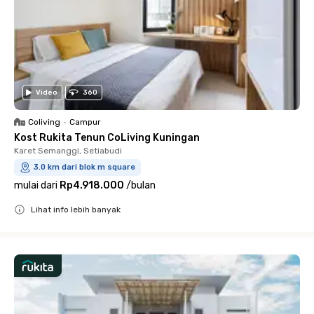
Video
360
Coliving
•
Campur
Kost Rukita Tenun CoLiving Kuningan
Karet Semanggi, Setiabudi
3.0 km dari blok m square
mulai dari
Rp4.918.000
/
bulan
Lihat info lebih banyak
Close