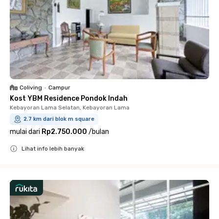
Coliving
•
Campur
Kost YBM Residence Pondok Indah
Kebayoran Lama Selatan, Kebayoran Lama
2.7 km dari blok m square
mulai dari
Rp2.750.000
/
bulan
Lihat info lebih banyak
Close