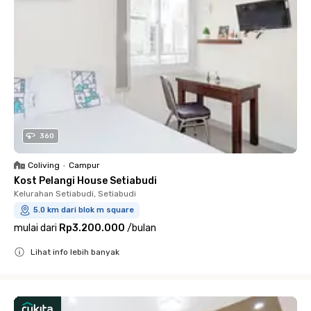
360
Coliving
•
Campur
Kost Pelangi House Setiabudi
Kelurahan Setiabudi, Setiabudi
5.0 km dari blok m square
mulai dari
Rp3.200.000
/
bulan
Lihat info lebih banyak
Close