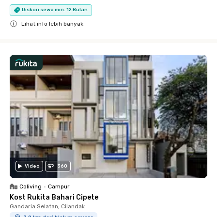
Diskon sewa min. 12 Bulan
Lihat info lebih banyak
Close
Video
360
Coliving
•
Campur
Kost Rukita Bahari Cipete
Gandaria Selatan, Cilandak