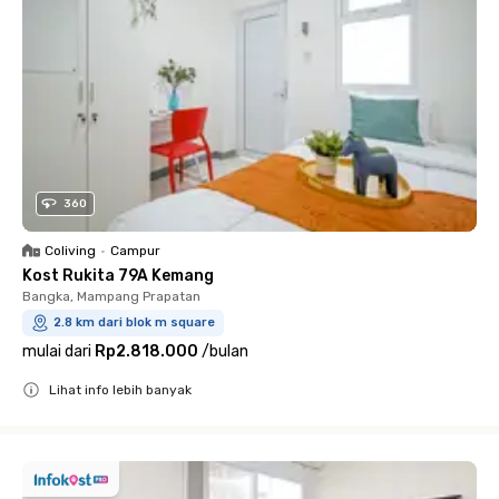
360
Coliving
•
Campur
Kost Rukita 79A Kemang
Bangka, Mampang Prapatan
2.8 km dari blok m square
mulai dari
Rp2.818.000
/
bulan
Lihat info lebih banyak
Close