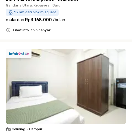
Gandaria Utara, Kebayoran Baru
1.9 km dari blok m square
mulai dari
Rp3.168.000
/
bulan
Lihat info lebih banyak
Close
Coliving
•
Campur