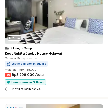
Video
Coliving
•
Campur
Kost Rukita Jack's House Melawai
Melawai, Kebayoran Baru
250 m dari blok m square
mulai dari
Rp4.168.000
Rp3.908.000
/
bulan
-
6
%
Diskon sewa min. 12 Bulan
Lihat info lebih banyak
Close