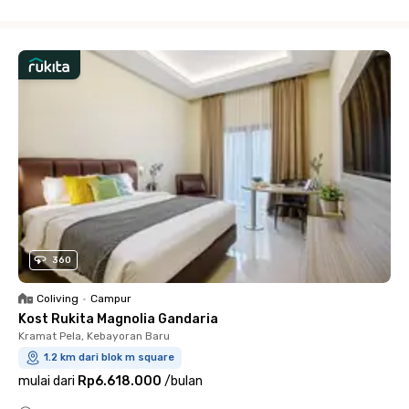
Close
360
Coliving
•
Campur
Kost Rukita Magnolia Gandaria
Kramat Pela, Kebayoran Baru
1.2 km dari blok m square
mulai dari
Rp6.618.000
/
bulan