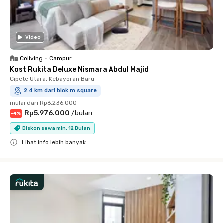
Video
Coliving
•
Campur
Kost Rukita Deluxe Nismara Abdul Majid
Cipete Utara, Kebayoran Baru
2.4 km dari blok m square
mulai dari
Rp6.236.000
Rp5.976.000
/
bulan
-
4
%
Diskon sewa min. 12 Bulan
Lihat info lebih banyak
Close