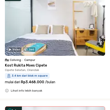
Video
360
Coliving
•
Campur
Kost Rukita Moes Cipete
Cipete Selatan, Cilandak
3.4 km dari blok m square
mulai dari
Rp3.468.000
/
bulan
Lihat info lebih banyak
Close