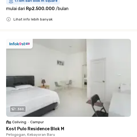
1.1 km dari blok m square
mulai dari
Rp2.500.000
/
bulan
Lihat info lebih banyak
Close
360
Coliving
•
Campur
Kost Pulo Residence Blok M
Petogogan, Kebayoran Baru