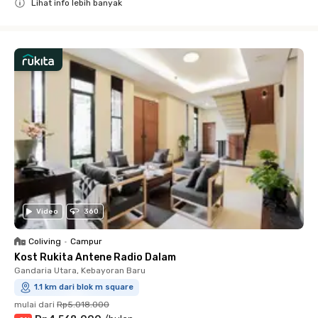
Lihat info lebih banyak
Close
Video
360
Coliving
•
Campur
Kost Rukita Antene Radio Dalam
Gandaria Utara, Kebayoran Baru
1.1 km dari blok m square
mulai dari
Rp5.018.000