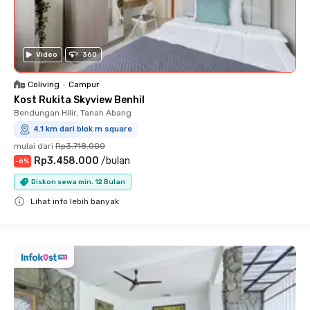
Video
360
Coliving
•
Campur
Kost Rukita Skyview Benhil
Bendungan Hilir, Tanah Abang
4.1 km dari blok m square
mulai dari
Rp3.718.000
Rp3.458.000
/
bulan
-
6
%
Diskon sewa min. 12 Bulan
Lihat info lebih banyak
Close