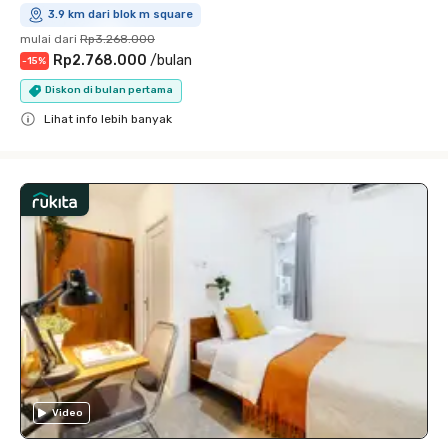
3.9 km dari blok m square
mulai dari
Rp3.268.000
Rp2.768.000
/
bulan
-
15
%
Diskon di bulan pertama
Lihat info lebih banyak
Close
Video