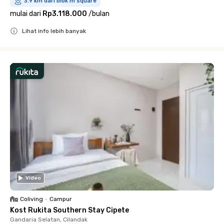
3.9 km dari blok m square
mulai dari
Rp3.118.000
/
bulan
Lihat info lebih banyak
Close
Video
Coliving
•
Campur
Kost Rukita Southern Stay Cipete
Gandaria Selatan, Cilandak