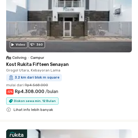
Video
360
Coliving
•
Campur
Kost Rukita Fifteen Senayan
Grogol Utara, Kebayoran Lama
3.2 km dari blok m square
mulai dari
Rp4.568.000
Rp4.308.000
/
bulan
-
5
%
Diskon sewa min. 12 Bulan
Lihat info lebih banyak
Close