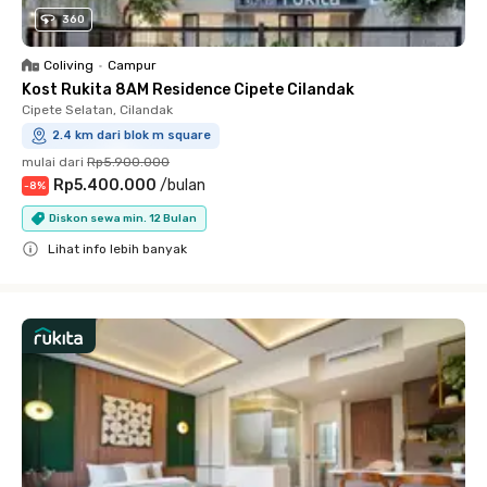
360
Coliving
•
Campur
Kost Rukita 8AM Residence Cipete Cilandak
Cipete Selatan, Cilandak
2.4 km dari blok m square
mulai dari
Rp5.900.000
Rp5.400.000
/
bulan
-
8
%
Diskon sewa min. 12 Bulan
Lihat info lebih banyak
Close