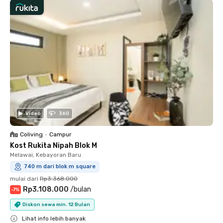
Video
360
Coliving
•
Campur
Kost Rukita Nipah Blok M
Melawai, Kebayoran Baru
740 m dari blok m square
mulai dari
Rp3.368.000
Rp3.108.000
/
bulan
-
7
%
Diskon sewa min. 12 Bulan
Lihat info lebih banyak