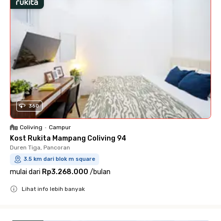
360
Coliving
•
Campur
Kost Rukita Mampang Coliving 94
Duren Tiga, Pancoran
3.5 km dari blok m square
mulai dari
Rp3.268.000
/
bulan
Lihat info lebih banyak
Close