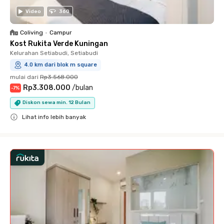
Video
360
Coliving
•
Campur
Kost Rukita Verde Kuningan
Kelurahan Setiabudi, Setiabudi
4.0 km dari blok m square
mulai dari
Rp3.568.000
Rp3.308.000
/
bulan
-
7
%
Diskon sewa min. 12 Bulan
Lihat info lebih banyak
Close