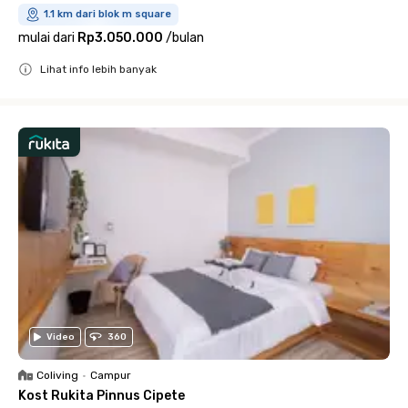
1.1 km dari blok m square
mulai dari
Rp3.050.000
/
bulan
Lihat info lebih banyak
Close
Video
360
Coliving
•
Campur
Kost Rukita Pinnus Cipete