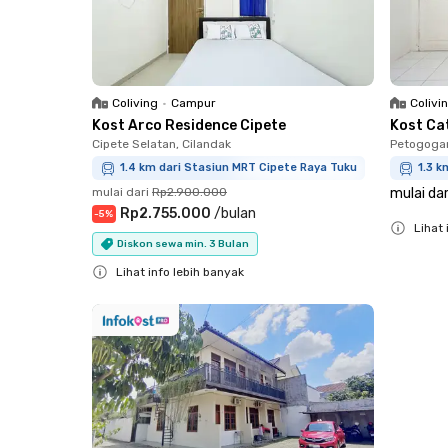
Coliving
•
Campur
Colivi
Kost Arco Residence Cipete
Kost Ca
Cipete Selatan, Cilandak
Petogogan
1.4 km dari Stasiun MRT Cipete Raya Tuku
1.3 k
mulai dari
Rp2.900.000
mulai dar
Rp2.755.000
/
bulan
-
5
%
Lihat 
Diskon sewa min. 3 Bulan
Close
Lihat info lebih banyak
Close