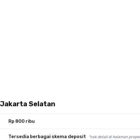
 Jakarta Selatan
Rp 800 ribu
Tersedia berbagai skema deposit
*cek detail di halaman proper