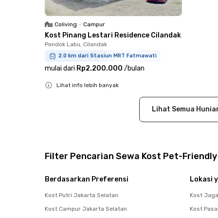
Coliving
•
Campur
Kost Pinang Lestari Residence Cilandak
Pondok Labu, Cilandak
2.0 km dari Stasiun MRT Fatmawati
mulai dari
Rp2.200.000
/
bulan
Lihat info lebih banyak
Close
Lihat Semua Hunia
Filter Pencarian Sewa Kost Pet-Friendl
Berdasarkan Preferensi
Lokasi y
Kost Putri Jakarta Selatan
Kost Jag
Kost Campur Jakarta Selatan
Kost Pasa