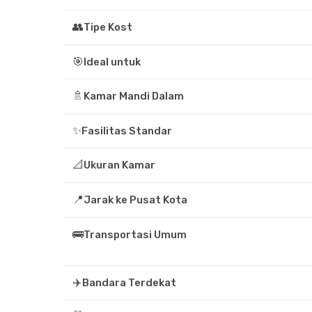
👥
Tipe Kost
🎯
Ideal untuk
🚿
Kamar Mandi Dalam
✨
Fasilitas Standar
📐
Ukuran Kamar
📍
Jarak ke Pusat Kota
🚌
Transportasi Umum
✈️
Bandara Terdekat