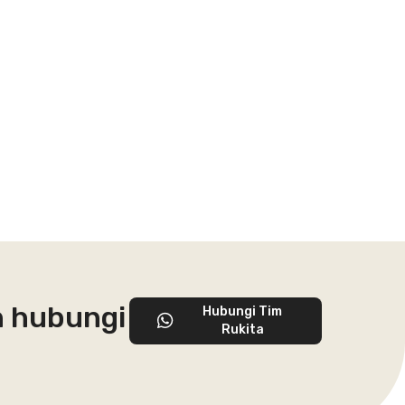
n hubungi
Hubungi Tim
Rukita