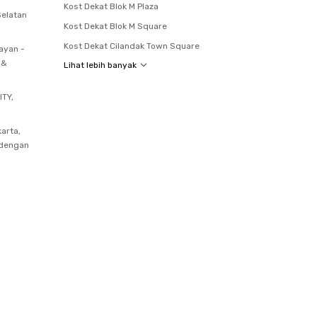
Kost Dekat Blok M Plaza
Selatan
Kost Dekat Blok M Square
Kost Dekat Cilandak Town Square
ayan -
 &
Lihat lebih banyak
ITY,
arta,
 dengan