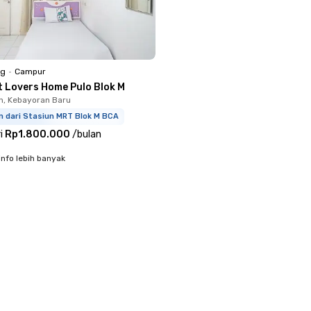
ng
•
Campur
t Lovers Home Pulo Blok M
, Kebayoran Baru
m dari Stasiun MRT Blok M BCA
i
Rp1.800.000
/
bulan
info lebih banyak