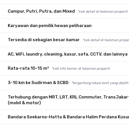
Campur, Putri, Putra, dan Mixed
*cek detail di halaman properti
Karyawan dan pemilik hewan peliharaan
Tersedia di sebagian besar kamar
*cek detail di halaman prope
AC, WiFi, laundry, cleaning, kasur, sofa, CCTV, dan lainnya
Rata-rata 10-15 m²
*cek info kamar di halaman properti
3-10 km ke Sudirman & SCBD
*tergantung lokasi kost yang dipilih
Terhubung dengan MRT, LRT, KRL Commuter, TransJakarta
(mobil & motor)
Bandara Soekarno-Hatta & Bandara Halim Perdana Kus