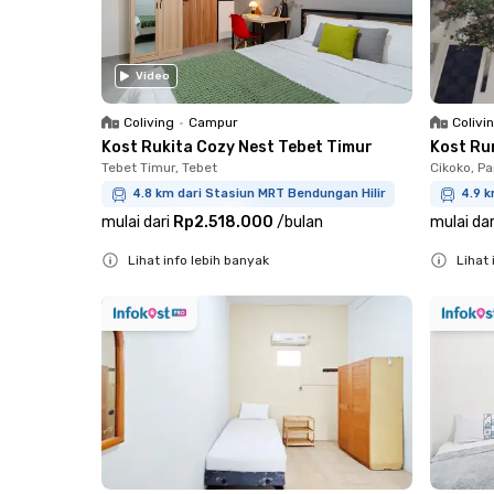
Video
Coliving
•
Campur
Colivi
Kost Rukita Cozy Nest Tebet Timur
Kost Ru
Tebet Timur, Tebet
Cikoko, P
4.8 km dari Stasiun MRT Bendungan Hilir
4.9 k
mulai dari
Rp2.518.000
/
bulan
mulai dar
Lihat info lebih banyak
Lihat 
Close
Close