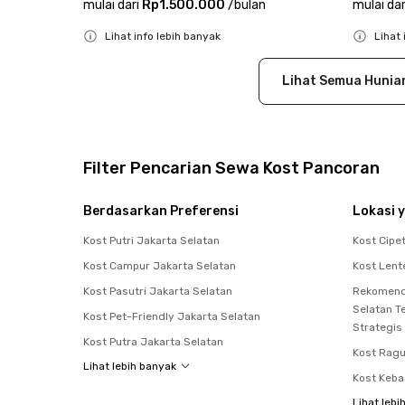
mulai dari
Rp1.500.000
/
bulan
mulai dar
Lihat info lebih banyak
Lihat 
Close
Close
Lihat Semua Hunia
Filter Pencarian Sewa Kost Pancoran
Berdasarkan Preferensi
Lokasi y
Kost Putri Jakarta Selatan
Kost Cipe
Kost Campur Jakarta Selatan
Kost Len
Kost Pasutri Jakarta Selatan
Rekomenda
Selatan T
Kost Pet-Friendly Jakarta Selatan
Strategis
Kost Putra Jakarta Selatan
Kost Rag
Lihat lebih banyak
Kost Keb
Lihat lebi