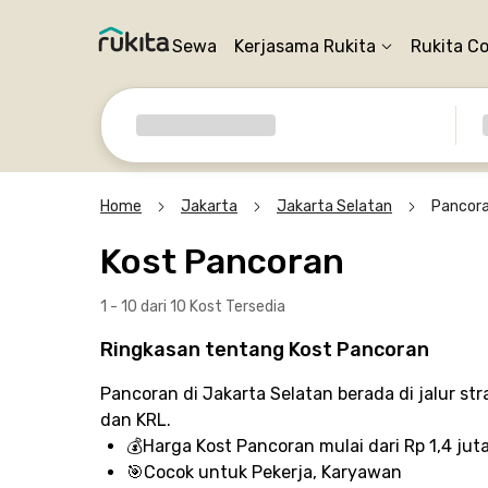
Sewa
Kerjasama Rukita
Rukita C
Home
Jakarta
Jakarta Selatan
Pancor
Kost Pancoran
1 - 10 dari 10 Kost
Tersedia
Ringkasan tentang Kost Pancoran
Pancoran di Jakarta Selatan berada di jalur s
dan KRL.
💰
Harga Kost Pancoran
mulai dari Rp 1,4 jut
🎯
Cocok untuk
Pekerja, Karyawan