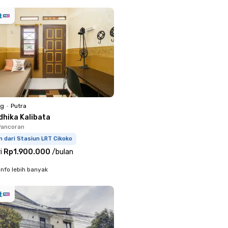
ng
•
Putra
dhika Kalibata
 Pancoran
m dari Stasiun LRT Cikoko
i
Rp1.900.000
/
bulan
info lebih banyak