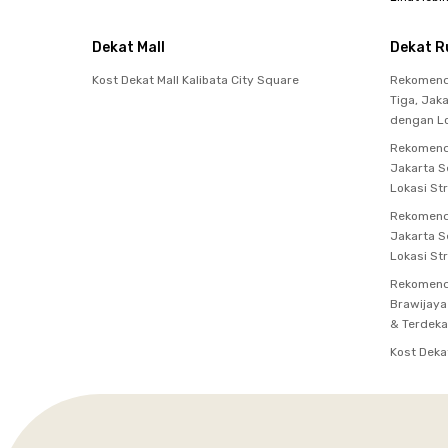
Dekat Mall
Dekat R
Kost Dekat Mall Kalibata City Square
Rekomenda
Tiga, Jak
dengan Lo
Rekomenda
Jakarta S
Lokasi St
Rekomend
Jakarta S
Lokasi St
Rekomenda
Brawijaya
& Terdeka
Kost Deka