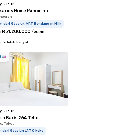
ng
•
Putri
karios Home Pancoran
ancoran
m dari Stasiun MRT Bendungan Hilir
i
Rp1.200.000
/
bulan
info lebih banyak
ng
•
Putri
em Baris 26A Tebet
u, Tebet
 dari Stasiun LRT Cikoko