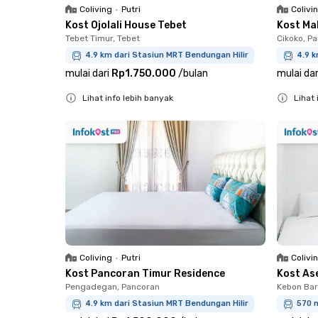
Coliving
•
Putri
Colivi
Kost Ojolali House Tebet
Kost Ma
Tebet Timur, Tebet
Cikoko, P
4.9 km dari Stasiun MRT Bendungan Hilir
4.9 k
mulai dari
Rp1.750.000
/
bulan
mulai dar
Lihat info lebih banyak
Lihat 
Close
Close
Coliving
•
Putri
Colivi
Kost Pancoran Timur Residence
Kost As
Pengadegan, Pancoran
Kebon Bar
4.9 km dari Stasiun MRT Bendungan Hilir
570 m