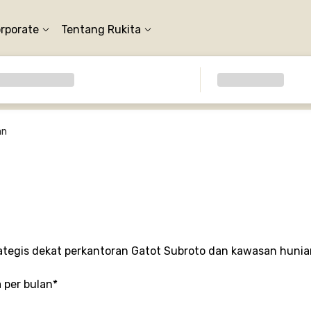
orporate
Tentang Rukita
an
trategis dekat perkantoran Gatot Subroto dan kawasan hunia
a per bulan*