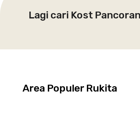
Lagi cari Kost Pancora
Area Populer Rukita
Grogol
Kebon