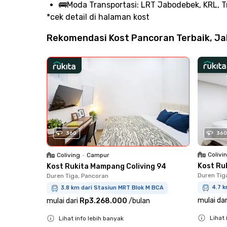
🚌
Moda Transportasi:
LRT Jabodebek, KRL, Tr
*cek detail di halaman kost
Rekomendasi Kost Pancoran Terbaik, Jak
360
360
Colivi
Coliving
•
Campur
Kost Ru
Kost Rukita Mampang Coliving 94
Duren Tig
Duren Tiga, Pancoran
4.7 k
3.8 km dari Stasiun MRT Blok M BCA
mulai dar
mulai dari
Rp3.268.000
/
bulan
Lihat 
Lihat info lebih banyak