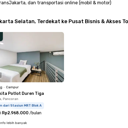
ansJakarta, dan transportasi online (mobil & motor)
arta Selatan, Terdekat ke Pusat Bisnis & Akses To
ng
•
Campur
kita Potlot Duren Tiga
a, Pancoran
m dari Stasiun MRT Blok A
i
Rp2.968.000
/
bulan
info lebih banyak