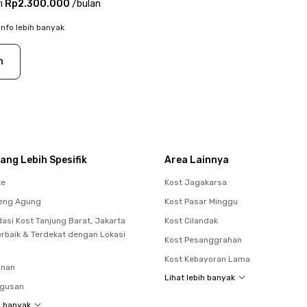
i
Rp2.300.000
/
bulan
info lebih banyak
n
ang Lebih Spesifik
Area Lainnya
te
Kost Jagakarsa
teng Agung
Kost Pasar Minggu
si Kost Tanjung Barat, Jakarta
Kost Cilandak
erbaik & Terdekat dengan Lokasi
Kost Pesanggrahan
Kost Kebayoran Lama
unan
Lihat lebih banyak
agusan
h banyak