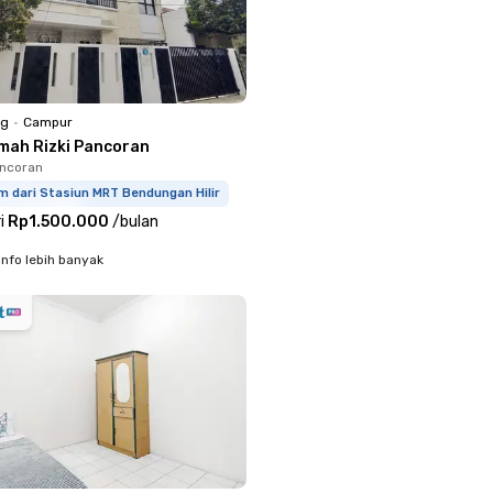
ng
•
Campur
mah Rizki Pancoran
ancoran
m dari Stasiun MRT Bendungan Hilir
i
Rp1.500.000
/
bulan
info lebih banyak