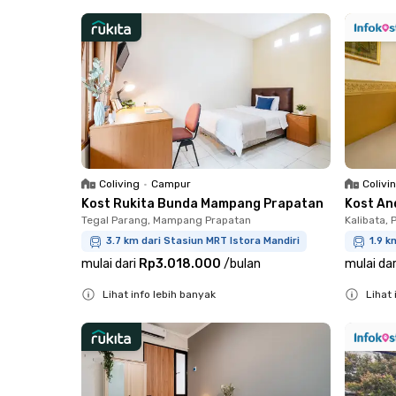
Close
Close
Coliving
•
Campur
Colivi
Kost Rukita Bunda Mampang Prapatan
Kost An
Tegal Parang, Mampang Prapatan
Kalibata,
3.7 km dari Stasiun MRT Istora Mandiri
1.9 k
mulai dari
Rp3.018.000
/
bulan
mulai dar
Lihat info lebih banyak
Lihat 
Close
Close