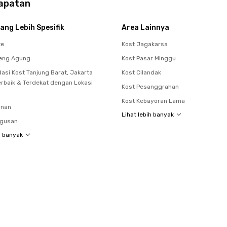
rapatan
ang Lebih Spesifik
Area Lainnya
te
Kost Jagakarsa
teng Agung
Kost Pasar Minggu
si Kost Tanjung Barat, Jakarta
Kost Cilandak
erbaik & Terdekat dengan Lokasi
Kost Pesanggrahan
Kost Kebayoran Lama
unan
Lihat lebih banyak
agusan
h banyak