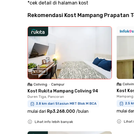
*cek detail di halaman kost
Rekomendasi Kost Mampang Prapatan Ter
360
Colivi
Coliving
•
Campur
Kost Ko
Kost Rukita Mampang Coliving 94
Mampang 
Duren Tiga, Pancoran
2.5 k
3.8 km dari Stasiun MRT Blok M BCA
mulai dar
mulai dari
Rp3.268.000
/
bulan
Lihat 
Lihat info lebih banyak
Close
Close