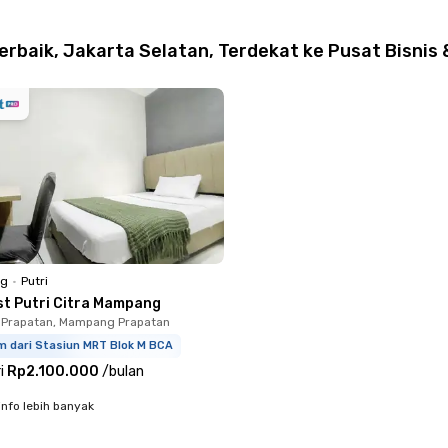
baik, Jakarta Selatan, Terdekat ke Pusat Bisnis
ng
•
Putri
st Putri Citra Mampang
Prapatan, Mampang Prapatan
m dari Stasiun MRT Blok M BCA
i
Rp2.100.000
/
bulan
info lebih banyak