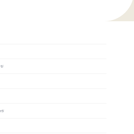
ti
rti