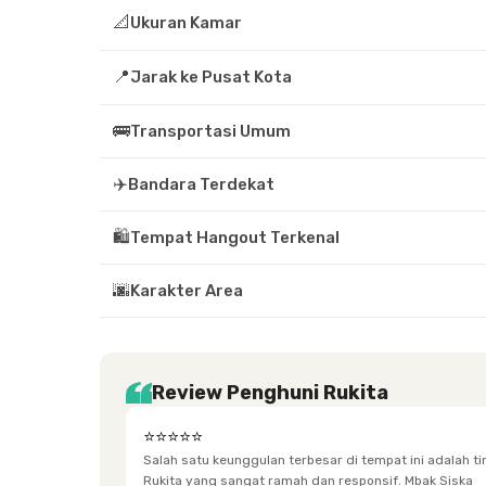
📐
Ukuran Kamar
📍
Jarak ke Pusat Kota
🚌
Transportasi Umum
✈️
Bandara Terdekat
🛍️
Tempat Hangout Terkenal
🌆
Karakter Area
Review Penghuni Rukita
⭐⭐⭐⭐⭐
Salah satu keunggulan terbesar di tempat ini adalah t
Rukita yang sangat ramah dan responsif. Mbak Siska