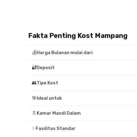
Fakta Penting Kost Mampang
💰
Harga Bulanan mulai dari
🔐
Deposit
👥
Tipe Kost
🎯
Ideal untuk
🚿
Kamar Mandi Dalam
✨
Fasilitas Standar