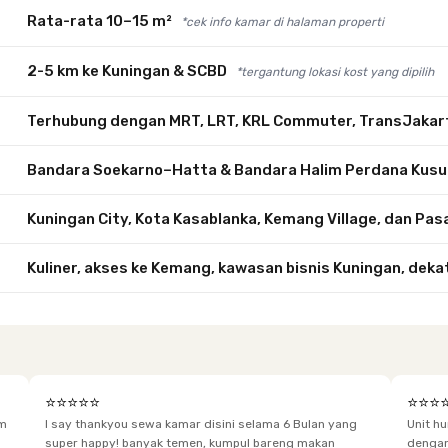
Rata-rata 10–15 m²
*cek info kamar di halaman properti
2-5 km ke Kuningan & SCBD
*tergantung lokasi kost yang dipilih
Terhubung dengan MRT, LRT, KRL Commuter, TransJakart
Bandara Soekarno–Hatta & Bandara Halim Perdana Kus
Kuningan City, Kota Kasablanka, Kemang Village, dan Pas
Kuliner, akses ke Kemang, kawasan bisnis Kuningan, deka
⭐⭐⭐⭐⭐
⭐⭐⭐
im
I say thankyou sewa kamar disini selama 6 Bulan yang
Unit h
super happy! banyak temen, kumpul bareng makan
dengan baik. Desain kamar modern, bersi