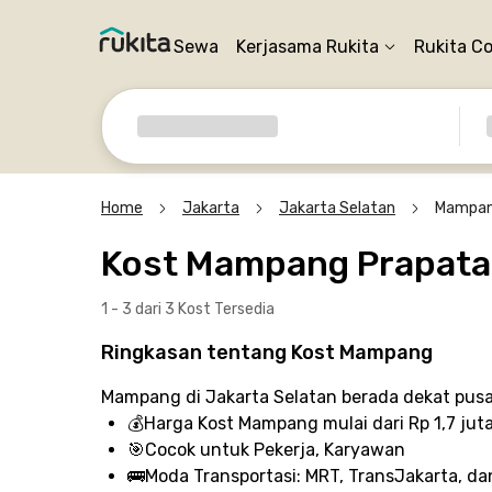
Sewa
Kerjasama Rukita
Rukita C
Home
Jakarta
Jakarta Selatan
Mampan
Kost Mampang Prapat
1 - 3 dari 3 Kost
Tersedia
Ringkasan tentang Kost Mampang
Mampang di Jakarta Selatan berada dekat pusa
💰
Harga Kost Mampang
mulai dari Rp 1,7 jut
🎯
Cocok untuk
Pekerja, Karyawan
🚌
Moda Transportasi:
MRT, TransJakarta, dan