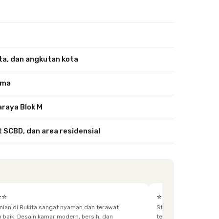
a, dan angkutan kota
uma
araya Blok M
t SCBD, dan area residensial
⭐⭐
⭐⭐⭐⭐⭐
unian di Rukita sangat nyaman dan terawat
Staff yg menjaga dis
h, dan
terkadang lupa bawa kunci, dan sangat fast response.