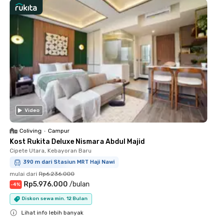
Video
Coliving
•
Campur
Kost Rukita Deluxe Nismara Abdul Majid
Cipete Utara, Kebayoran Baru
390 m dari Stasiun MRT Haji Nawi
mulai dari
Rp6.236.000
Rp5.976.000
/
bulan
-
4
%
Diskon sewa min. 12 Bulan
Lihat info lebih banyak