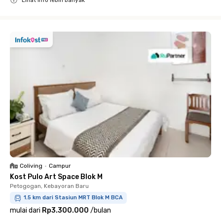
Lihat info lebih banyak
Close
Coliving
•
Campur
Kost Pulo Art Space Blok M
Petogogan, Kebayoran Baru
1.5 km dari Stasiun MRT Blok M BCA
mulai dari
Rp3.300.000
/
bulan