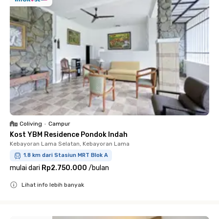
Coliving
•
Campur
Kost YBM Residence Pondok Indah
Kebayoran Lama Selatan, Kebayoran Lama
1.8 km dari Stasiun MRT Blok A
mulai dari
Rp2.750.000
/
bulan
Lihat info lebih banyak
Close