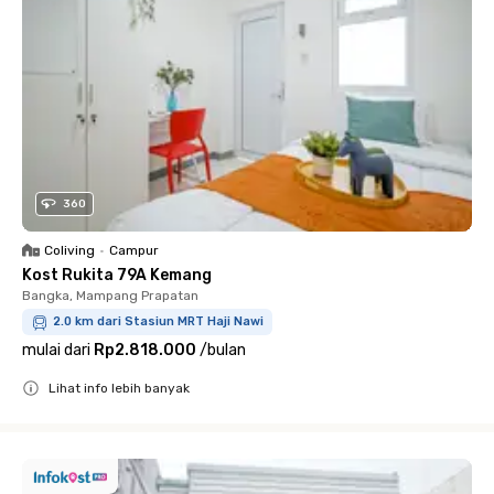
360
Coliving
•
Campur
Kost Rukita 79A Kemang
Bangka, Mampang Prapatan
2.0 km dari Stasiun MRT Haji Nawi
mulai dari
Rp2.818.000
/
bulan
Lihat info lebih banyak
Close