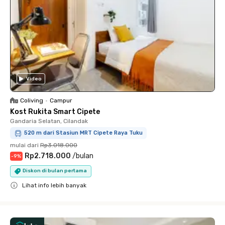
Video
Coliving
•
Campur
Kost Rukita Smart Cipete
Gandaria Selatan, Cilandak
520 m dari Stasiun MRT Cipete Raya Tuku
mulai dari
Rp3.018.000
Rp2.718.000
/
bulan
-
9
%
Diskon di bulan pertama
Lihat info lebih banyak
Close