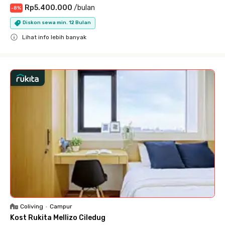
Rp5.400.000
/
bulan
-
8
%
Diskon sewa min. 12 Bulan
Lihat info lebih banyak
Close
Coliving
•
Campur
Kost Rukita Mellizo Ciledug