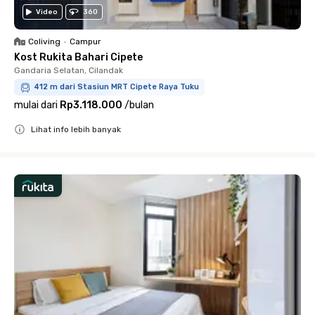
Video
360
Coliving
•
Campur
Kost Rukita Bahari Cipete
Gandaria Selatan, Cilandak
412 m dari Stasiun MRT Cipete Raya Tuku
mulai dari
Rp3.118.000
/
bulan
Lihat info lebih banyak
Close