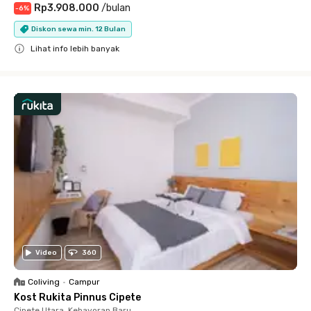
Rp3.908.000
/
bulan
-
6
%
Diskon sewa min. 12 Bulan
Lihat info lebih banyak
Close
Video
360
Coliving
•
Campur
Kost Rukita Pinnus Cipete
Cipete Utara, Kebayoran Baru