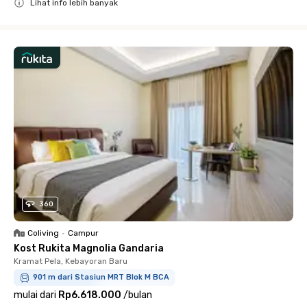
Lihat info lebih banyak
Close
360
Coliving
•
Campur
Kost Rukita Magnolia Gandaria
Kramat Pela, Kebayoran Baru
901 m dari Stasiun MRT Blok M BCA
mulai dari
Rp6.618.000
/
bulan