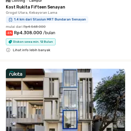
Coliving
•
Campur
Kost Rukita Fifteen Senayan
Grogol Utara, Kebayoran Lama
1.4 km dari Stasiun MRT Bundaran Senayan
mulai dari
Rp4.568.000
Rp4.308.000
/
bulan
-
5
%
Diskon sewa min. 12 Bulan
Lihat info lebih banyak
Close