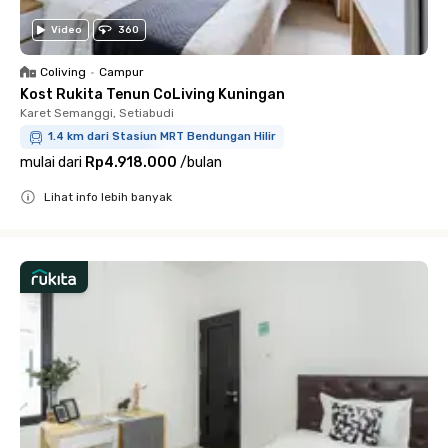
Video
360
Coliving
•
Campur
Kost Rukita Tenun CoLiving Kuningan
Karet Semanggi, Setiabudi
1.4 km dari Stasiun MRT Bendungan Hilir
mulai dari
Rp4.918.000
/
bulan
Lihat info lebih banyak
Close