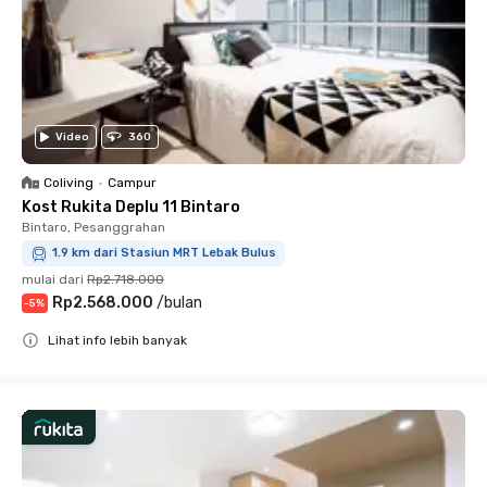
Video
360
Coliving
•
Campur
Kost Rukita Deplu 11 Bintaro
Bintaro, Pesanggrahan
1.9 km dari Stasiun MRT Lebak Bulus
mulai dari
Rp2.718.000
Rp2.568.000
/
bulan
-
5
%
Lihat info lebih banyak
Close