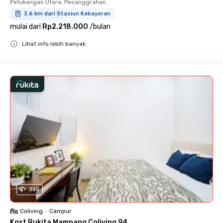
Petukangan Utara, Pesanggrahan
3.6 km dari Stasiun Kebayoran
mulai dari
Rp2.218.000
/
bulan
Lihat info lebih banyak
Close
360
Coliving
•
Campur
Kost Rukita Mampang Coliving 94