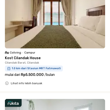
Coliving
•
Campur
Kost Cilandak House
Cilandak Barat, Cilandak
1.0 km dari Stasiun MRT Fatmawati
mulai dari
Rp5.500.000
/
bulan
Lihat info lebih banyak
Close