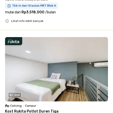
756 m dari Stasiun MRT Blok A
mulai dari
Rp3.518.000
/
bulan
Lihat info lebih banyak
Close
360
Coliving
•
Campur
Kost Rukita Potlot Duren Tiga