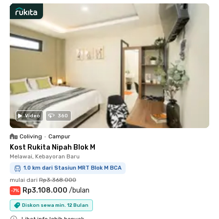
Video
360
Coliving
•
Campur
Kost Rukita Nipah Blok M
Melawai, Kebayoran Baru
1.0 km dari Stasiun MRT Blok M BCA
mulai dari
Rp3.368.000
Rp3.108.000
/
bulan
-
7
%
Diskon sewa min. 12 Bulan