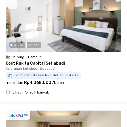
Video
360
Coliving
•
Campur
Kost Rukita Capital Setiabudi
Kelurahan Setiabudi, Setiabudi
573 m dari Stasiun MRT Setiabudi Astra
mulai dari
Rp4.068.000
/
bulan
Lihat info lebih banyak
Close