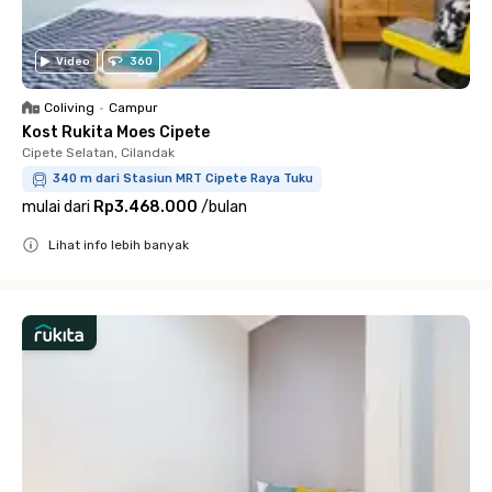
Video
360
Coliving
•
Campur
Kost Rukita Moes Cipete
Cipete Selatan, Cilandak
340 m dari Stasiun MRT Cipete Raya Tuku
mulai dari
Rp3.468.000
/
bulan
Lihat info lebih banyak
Close