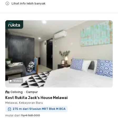
Lihat info lebih banyak
Close
Video
Coliving
•
Campur
Kost Rukita Jack's House Melawai
Melawai, Kebayoran Baru
275 m dari Stasiun MRT Blok M BCA
mulai dari
Rp4.168.000