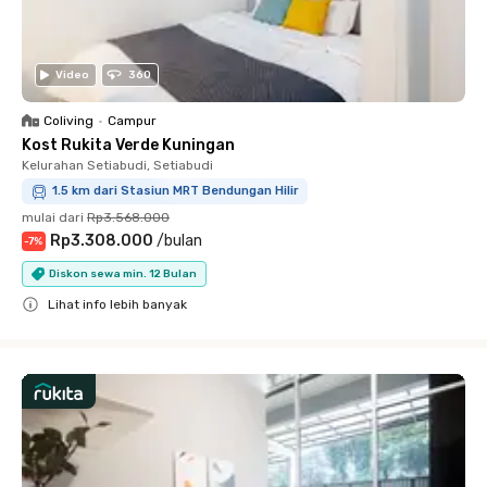
Video
360
Coliving
•
Campur
Kost Rukita Verde Kuningan
Kelurahan Setiabudi, Setiabudi
1.5 km dari Stasiun MRT Bendungan Hilir
mulai dari
Rp3.568.000
Rp3.308.000
/
bulan
-
7
%
Diskon sewa min. 12 Bulan
Lihat info lebih banyak
Close