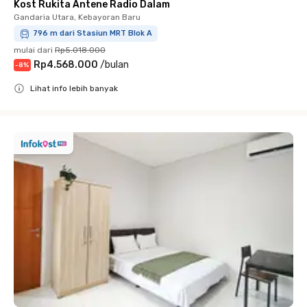
Kost Rukita Antene Radio Dalam
Gandaria Utara, Kebayoran Baru
796 m dari Stasiun MRT Blok A
mulai dari
Rp5.018.000
Rp4.568.000
/
bulan
-
8
%
Lihat info lebih banyak
Close