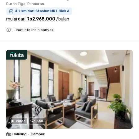
Duren Tiga, Pancoran
4.7 km dari Stasiun MRT Blok A
mulai dari
Rp2.968.000
/
bulan
Lihat info lebih banyak
Close
Video
360
Coliving
•
Campur