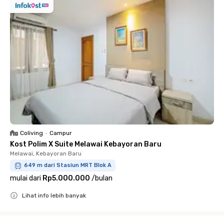
Coliving
•
Campur
Kost Polim X Suite Melawai Kebayoran Baru
Melawai, Kebayoran Baru
649 m dari Stasiun MRT Blok A
mulai dari
Rp5.000.000
/
bulan
Lihat info lebih banyak
Close