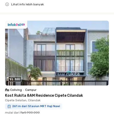
Lihat info lebih banyak
Close
360
Coliving
•
Campur
Kost Rukita 8AM Residence Cipete Cilandak
Cipete Selatan, Cilandak
261 m dari Stasiun MRT Haji Nawi
mulai dari
Rp5.900.000