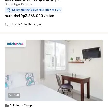
Duren Tiga, Pancoran
3.8 km dari Stasiun MRT Blok M BCA
mulai dari
Rp3.268.000
/
bulan
Lihat info lebih banyak
Close
360
Coliving
•
Campur