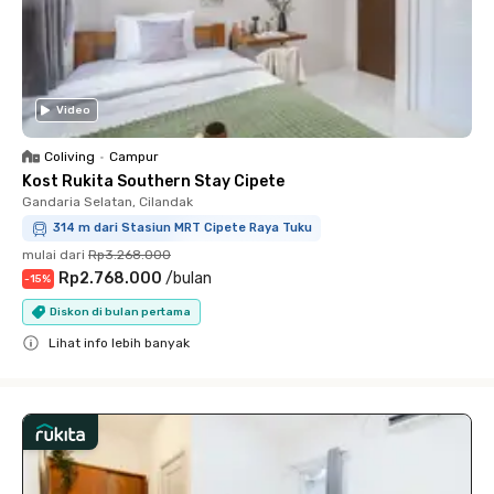
Video
Coliving
•
Campur
Kost Rukita Southern Stay Cipete
Gandaria Selatan, Cilandak
314 m dari Stasiun MRT Cipete Raya Tuku
mulai dari
Rp3.268.000
Rp2.768.000
/
bulan
-
15
%
Diskon di bulan pertama
Lihat info lebih banyak
Close