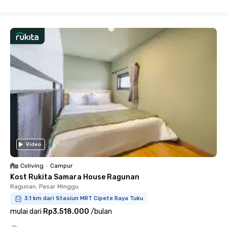
Close
Video
Coliving
•
Campur
Kost Rukita Samara House Ragunan
Ragunan, Pasar Minggu
3.1 km dari Stasiun MRT Cipete Raya Tuku
mulai dari
Rp3.518.000
/
bulan