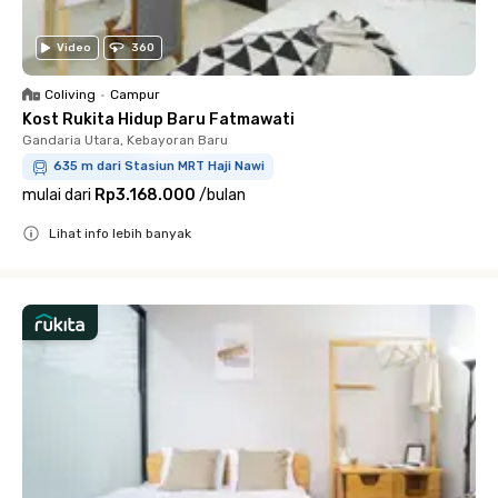
Video
360
Coliving
•
Campur
Kost Rukita Hidup Baru Fatmawati
Gandaria Utara, Kebayoran Baru
635 m dari Stasiun MRT Haji Nawi
mulai dari
Rp3.168.000
/
bulan
Lihat info lebih banyak
Close