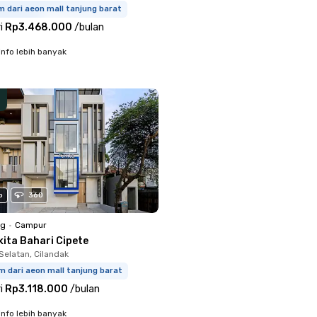
m dari aeon mall tanjung barat
i
Rp3.468.000
/
bulan
info lebih banyak
o
360
ng
•
Campur
kita Bahari Cipete
Selatan, Cilandak
m dari aeon mall tanjung barat
i
Rp3.118.000
/
bulan
info lebih banyak