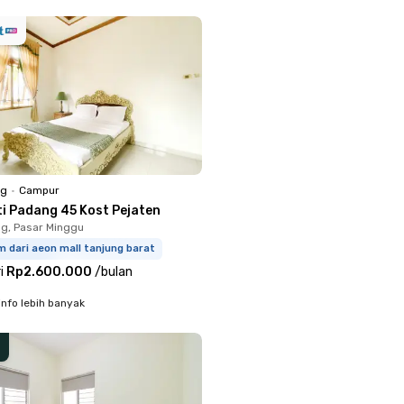
ng
•
Campur
ti Padang 45 Kost Pejaten
g, Pasar Minggu
m dari aeon mall tanjung barat
i
Rp2.600.000
/
bulan
info lebih banyak