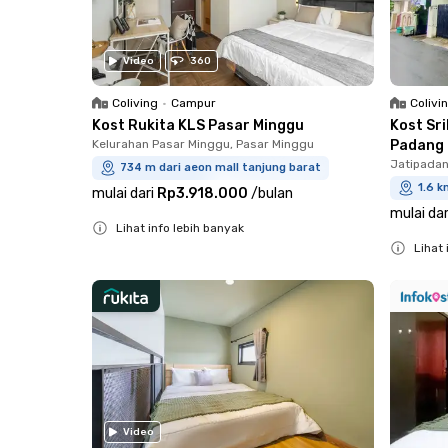
Video
360
Coliving
•
Campur
Colivi
Kost Rukita KLS Pasar Minggu
Kost Sr
Kelurahan Pasar Minggu, Pasar Minggu
Padang
Jatipadan
734 m dari aeon mall tanjung barat
1.6 k
mulai dari
Rp3.918.000
/
bulan
mulai dar
Lihat info lebih banyak
Lihat 
Close
Close
Video