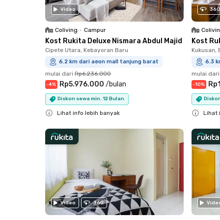
Video
360
Coliving
•
Campur
Colivi
Kost Rukita Deluxe Nismara Abdul Majid
Kost Ru
Cipete Utara, Kebayoran Baru
Kukusan, B
6.2 km dari aeon mall tanjung barat
6.3 k
mulai dari
Rp6.236.000
mulai dari
Rp5.976.000
/
bulan
Rp
-
4
%
-
10
%
Diskon sewa min. 12 Bulan
Diskon
Lihat info lebih banyak
Lihat 
Close
Close
Video
360
Vide