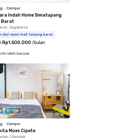
ng
•
Campur
ara Indah Home Simatupang
 Barat
arat, Jagakarsa
m dari aeon mall tanjung barat
i
Rp1.500.000
/
bulan
info lebih banyak
o
360
ng
•
Campur
kita Moes Cipete
atan, Cilandak