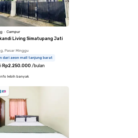
ng
•
Campur
ikandi Living Simatupang Jati
g, Pasar Minggu
m dari aeon mall tanjung barat
i
Rp2.250.000
/
bulan
info lebih banyak