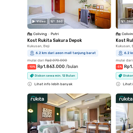
Video
360
360
Coliving
•
Putri
Colivi
Kost Rukita Sakura Depok
Kost Ru
Kukusan, Beji
Kukusan, B
6.2 km dari aeon mall tanjung barat
6.2 k
mulai dari
Rp2.070.000
mulai dari
Rp1.863.000
/
bulan
Rp1
-
10
%
-
5
%
Diskon sewa min. 12 Bulan
Disko
Lihat info lebih banyak
Lihat 
Close
Close