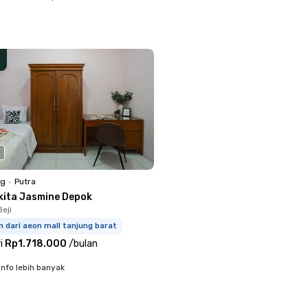
ng
•
Putra
kita Jasmine Depok
eji
m dari aeon mall tanjung barat
i
Rp1.718.000
/
bulan
info lebih banyak