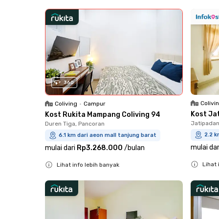
Close
360
Colivi
Coliving
•
Campur
Kost Ja
Kost Rukita Mampang Coliving 94
Jatipadan
Duren Tiga, Pancoran
2.2 k
6.1 km dari aeon mall tanjung barat
mulai dar
mulai dari
Rp3.268.000
/
bulan
Lihat 
Lihat info lebih banyak
Close
Close