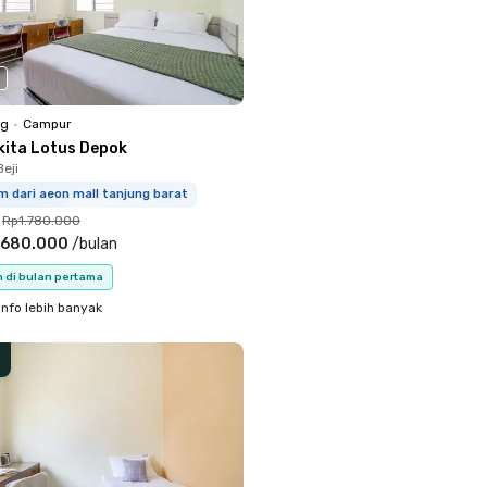
ng
•
Campur
kita Lotus Depok
eji
m dari aeon mall tanjung barat
Rp1.780.000
.680.000
/
bulan
n di bulan pertama
info lebih banyak