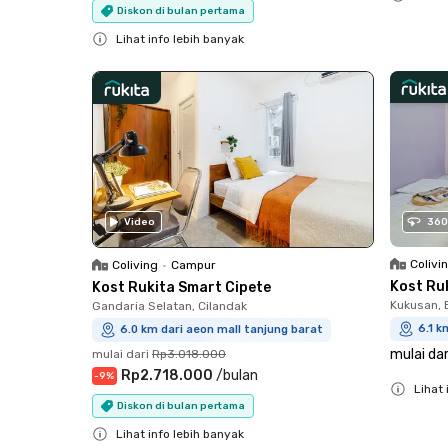
Diskon di bulan pertama
Close
Lihat info lebih banyak
Close
Video
360
Colivi
Coliving
•
Campur
Kost Ru
Kost Rukita Smart Cipete
Kukusan, B
Gandaria Selatan, Cilandak
6.1 k
6.0 km dari aeon mall tanjung barat
mulai dar
mulai dari
Rp3.018.000
Rp2.718.000
/
bulan
-
9
%
Lihat 
Diskon di bulan pertama
Close
Lihat info lebih banyak