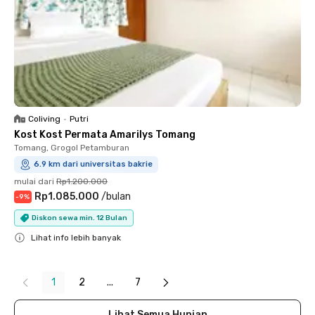
Coliving
•
Putri
Kost Kost Permata Amarilys Tomang
Tomang, Grogol Petamburan
6.9 km dari universitas bakrie
mulai dari
Rp1.200.000
Rp1.085.000
/
bulan
-
9
%
Diskon sewa min. 12 Bulan
Lihat info lebih banyak
Close
1
2
...
7
Lihat Semua Hunian