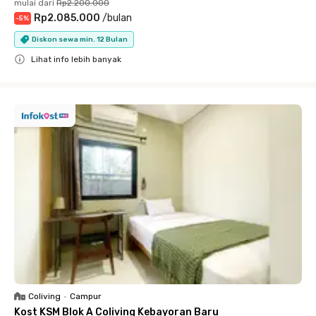
mulai dari
Rp2.200.000
Rp2.085.000
/
bulan
-
5
%
Diskon sewa min. 12 Bulan
Lihat info lebih banyak
Close
Coliving
•
Campur
Kost KSM Blok A Coliving Kebayoran Baru