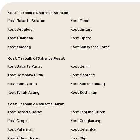
Kost Terbaik di Jakarta Selatan
Kost Jakarta Selatan
Kost Tebet
Kost Setiabudi
Kost Bintaro
Kost Kuningan
Kost Cipete
Kost Kemang
Kost Kebayoran Lama
Kost Terbaik di Jakarta Pusat
Kost Jakarta Pusat
Kost Benhil
Kost Cempaka Putih
Kost Menteng
Kost Kemayoran
Kost Kebon Kacang
Kost Tanah Abang
Kost Sudirman
Kost Terbaik di Jakarta Barat
Kost Jakarta Barat
Kost Tanjung Duren
Kost Grogol
Kost Cengkareng
Kost Palmerah
Kost Jelambar
Kost Kebon Jeruk
Kost Slipi