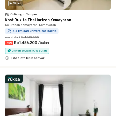
Video
Coliving
•
Campur
Kost Rukita The Horizon Kemayoran
Kelurahan Kemayoran, Kemayoran
6.4 km dari universitas bakrie
mulai dari
Rp1.618.000
Rp1.456.200
/
bulan
-
10
%
Diskon sewa min. 12 Bulan
Lihat info lebih banyak
Close