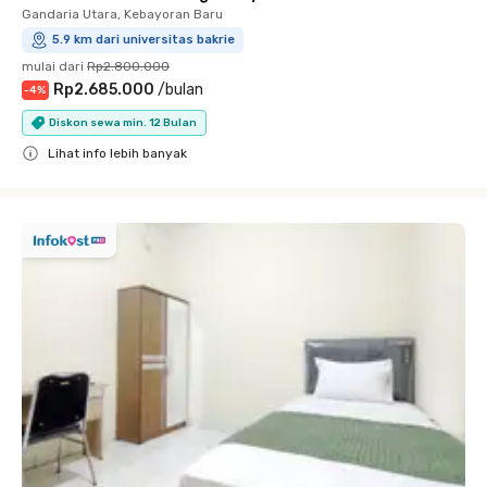
Gandaria Utara, Kebayoran Baru
5.9 km dari universitas bakrie
mulai dari
Rp2.800.000
Rp2.685.000
/
bulan
-
4
%
Diskon sewa min. 12 Bulan
Lihat info lebih banyak
Close