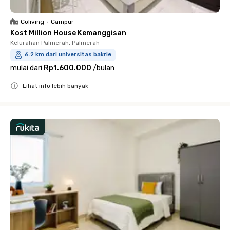
Coliving
•
Campur
Kost Million House Kemanggisan
Kelurahan Palmerah, Palmerah
6.2 km dari universitas bakrie
mulai dari
Rp1.600.000
/
bulan
Lihat info lebih banyak
Close