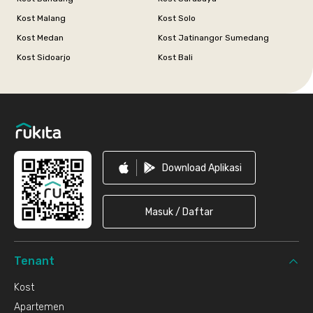
Kost Malang
Kost Solo
Kost Medan
Kost Jatinangor Sumedang
Kost Sidoarjo
Kost Bali
Footer
Download Aplikasi
Masuk / Daftar
Tenant
Kost
Apartemen