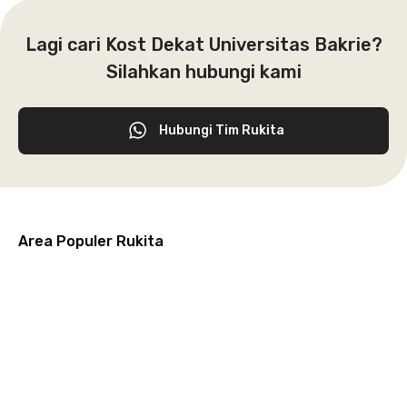
Lagi cari Kost Dekat Universitas Bakrie?
Silahkan hubungi kami
Hubungi Tim Rukita
Area Populer Rukita
Grogol
Kebon
Kuningan
Petamburan
Menteng
Jeruk
Bandung
Surabaya
Malang
Solo
Karawaci
Jakarta
Jakarta
Jakarta
Jakarta
Jawa
Jawa
Jawa
Jawa
Selatan
Barat
Tangerang
Pusat
Barat
Barat
Timur
Timur
Tengah