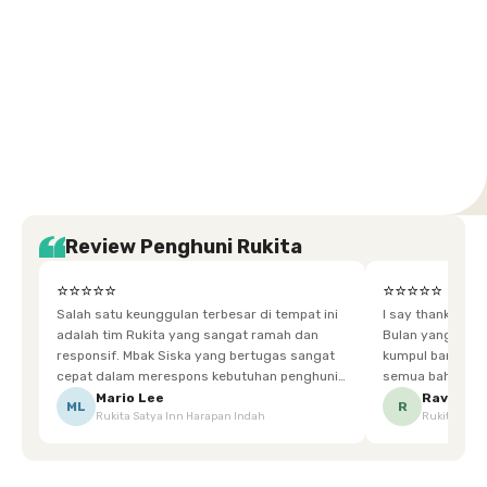
Setiabudi
Cilandak
Depok
Kemanggisan
Semarang
Medan
Tangerang
Bali
Yogyakarta
Jakarta
Jakarta
Jawa
Jakarta
Jawa
Sumatera
Selatan
Banten
Selatan
Barat
Barat
Bali
Yogyakarta
Tengah
Utara
Review Penghuni Rukita
⭐⭐⭐⭐⭐
⭐⭐⭐⭐⭐
Salah satu keunggulan terbesar di tempat ini
I say thankyou s
adalah tim Rukita yang sangat ramah dan
Bulan yang super happy! banyak tem
responsif. Mbak Siska yang bertugas sangat
kumpul bareng mak
cepat dalam merespons kebutuhan penghuni.
semua bahagia ad
Ketika saya meminta keset karena sempat
mgkn saran dari air aja & kebersihan lebih di
Mario Lee
Ravena
ML
R
Rukita Satya Inn Harapan Indah
Rukita Dimi
terpeleset, permintaan tersebut langsung
tingkatka
dipenuhi dengan cepat. Terima kasih Mbak
Siska.