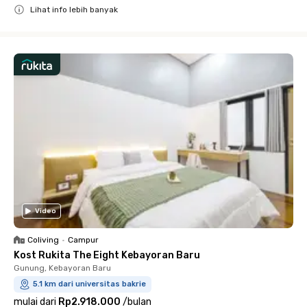
Lihat info lebih banyak
Close
Video
Coliving
•
Campur
Kost Rukita The Eight Kebayoran Baru
Gunung, Kebayoran Baru
5.1 km dari universitas bakrie
mulai dari
Rp2.918.000
/
bulan