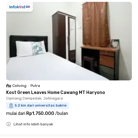
Coliving
•
Putra
Kost Green Leaves Home Cawang MT Haryono
Cipinang Cempedak, Jatinegara
5.2 km dari universitas bakrie
mulai dari
Rp1.750.000
/
bulan
Lihat info lebih banyak
Close