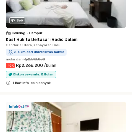
360
Coliving
•
Campur
Kost Rukita Deltasari Radio Dalam
Gandaria Utara, Kebayoran Baru
6.4 km dari universitas bakrie
mulai dari
Rp2.518.000
Rp2.266.200
/
bulan
-
10
%
Diskon sewa min. 12 Bulan
Lihat info lebih banyak
Close