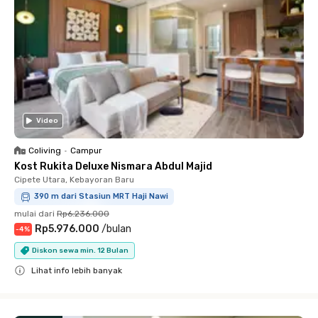
Video
Coliving
•
Campur
Kost Rukita Deluxe Nismara Abdul Majid
Cipete Utara, Kebayoran Baru
390 m dari Stasiun MRT Haji Nawi
mulai dari
Rp6.236.000
Rp5.976.000
/
bulan
-
4
%
Diskon sewa min. 12 Bulan
Lihat info lebih banyak
Close