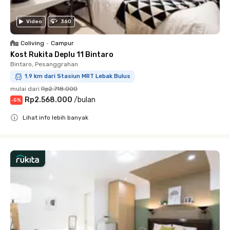
Video
360
Coliving
•
Campur
Kost Rukita Deplu 11 Bintaro
Bintaro, Pesanggrahan
1.9 km dari Stasiun MRT Lebak Bulus
mulai dari
Rp2.718.000
Rp2.568.000
/
bulan
-
5
%
Lihat info lebih banyak
Close