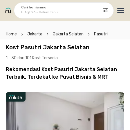
Cari hunianmu
8 Agt 26 - Belum tahu
Ope
Home
Jakarta
Jakarta Selatan
Pasutri
Kost Pasutri Jakarta Selatan
1 - 30 dari 101 Kost
Tersedia
Rekomendasi Kost Pasutri Jakarta Selatan
Terbaik, Terdekat ke Pusat Bisnis & MRT