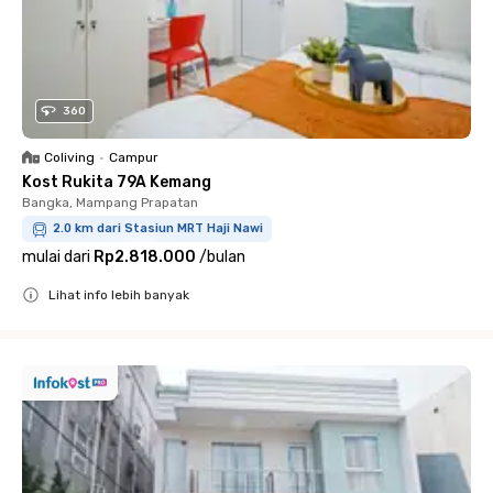
360
Coliving
•
Campur
Kost Rukita 79A Kemang
Bangka, Mampang Prapatan
2.0 km dari Stasiun MRT Haji Nawi
mulai dari
Rp2.818.000
/
bulan
Lihat info lebih banyak
Close