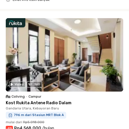
Close
Video
360
Coliving
•
Campur
Kost Rukita Antene Radio Dalam
Gandaria Utara, Kebayoran Baru
796 m dari Stasiun MRT Blok A
mulai dari
Rp5.018.000
Rp4.568.000
/
bulan
-
8
%