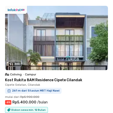
360
Coliving
•
Campur
Kost Rukita 8AM Residence Cipete Cilandak
Cipete Selatan, Cilandak
261 m dari Stasiun MRT Haji Nawi
mulai dari
Rp5.900.000
Rp5.400.000
/
bulan
-
8
%
Diskon sewa min. 12 Bulan