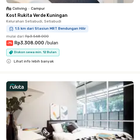
Coliving
•
Campur
Kost Rukita Verde Kuningan
Kelurahan Setiabudi, Setiabudi
1.5 km dari Stasiun MRT Bendungan Hilir
mulai dari
Rp3.568.000
Rp3.308.000
/
bulan
-
7
%
Diskon sewa min. 12 Bulan
Lihat info lebih banyak
Close