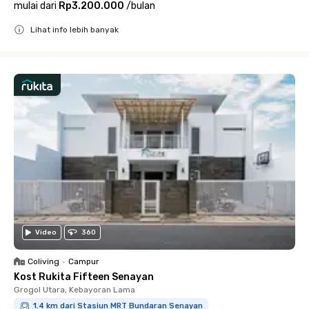
mulai dari
Rp3.200.000
/
bulan
Lihat info lebih banyak
Close
Video
360
Coliving
•
Campur
Kost Rukita Fifteen Senayan
Grogol Utara, Kebayoran Lama
1.4 km dari Stasiun MRT Bundaran Senayan