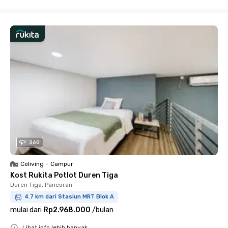
Close
360
Coliving
•
Campur
Kost Rukita Potlot Duren Tiga
Duren Tiga, Pancoran
4.7 km dari Stasiun MRT Blok A
mulai dari
Rp2.968.000
/
bulan
Lihat info lebih banyak