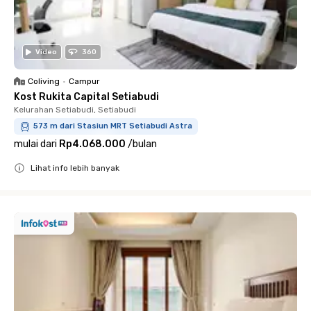
Video
360
Coliving
•
Campur
Kost Rukita Capital Setiabudi
Kelurahan Setiabudi, Setiabudi
573 m dari Stasiun MRT Setiabudi Astra
mulai dari
Rp4.068.000
/
bulan
Lihat info lebih banyak
Close