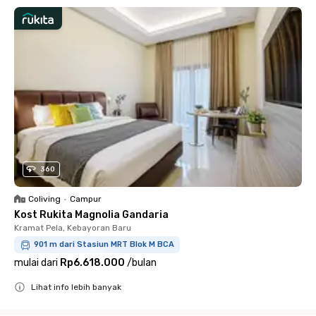
360
Coliving
•
Campur
Kost Rukita Magnolia Gandaria
Kramat Pela, Kebayoran Baru
901 m dari Stasiun MRT Blok M BCA
mulai dari
Rp6.618.000
/
bulan
Lihat info lebih banyak
Close