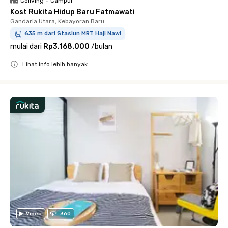
Coliving
•
Campur
Kost Rukita Hidup Baru Fatmawati
Gandaria Utara, Kebayoran Baru
635 m dari Stasiun MRT Haji Nawi
mulai dari
Rp3.168.000
/
bulan
Lihat info lebih banyak
Close
Video
360