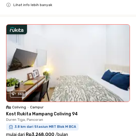
Lihat info lebih banyak
Close
360
Coliving
•
Campur
Kost Rukita Mampang Coliving 94
Duren Tiga, Pancoran
3.8 km dari Stasiun MRT Blok M BCA
mulai dari
Rp3.268.000
/
bulan