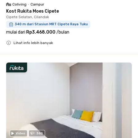
Coliving
•
Campur
Kost Rukita Moes Cipete
Cipete Selatan, Cilandak
340 m dari Stasiun MRT Cipete Raya Tuku
mulai dari
Rp3.468.000
/
bulan
Lihat info lebih banyak
Close
Video
360