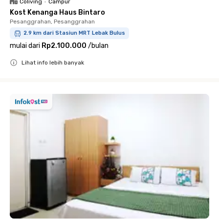
Coliving
•
Campur
Kost Kenanga Haus Bintaro
Pesanggrahan, Pesanggrahan
2.9 km dari Stasiun MRT Lebak Bulus
mulai dari
Rp2.100.000
/
bulan
Lihat info lebih banyak
Close