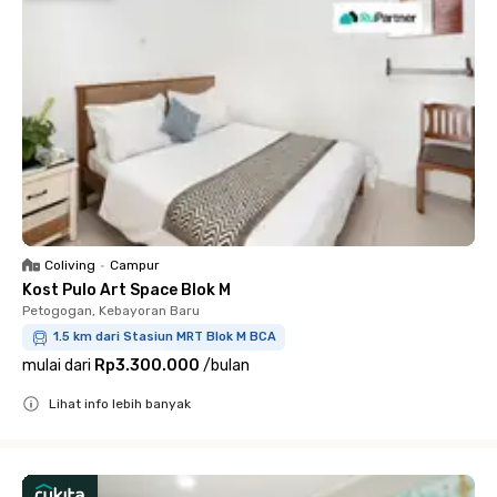
Coliving
•
Campur
Kost Pulo Art Space Blok M
Petogogan, Kebayoran Baru
1.5 km dari Stasiun MRT Blok M BCA
mulai dari
Rp3.300.000
/
bulan
Lihat info lebih banyak
Close