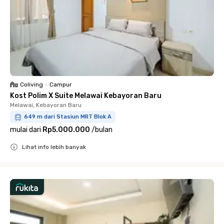
Coliving
•
Campur
Kost Polim X Suite Melawai Kebayoran Baru
Melawai, Kebayoran Baru
649 m dari Stasiun MRT Blok A
mulai dari
Rp5.000.000
/
bulan
Lihat info lebih banyak
Close