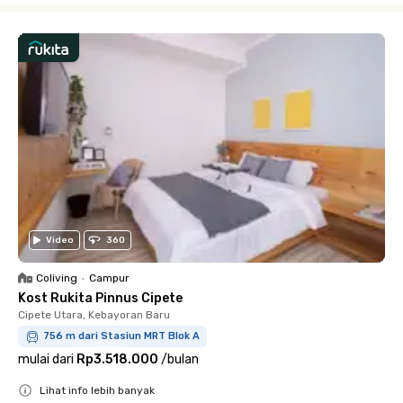
Video
360
Coliving
•
Campur
Kost Rukita Pinnus Cipete
Cipete Utara, Kebayoran Baru
756 m dari Stasiun MRT Blok A
mulai dari
Rp3.518.000
/
bulan
Lihat info lebih banyak