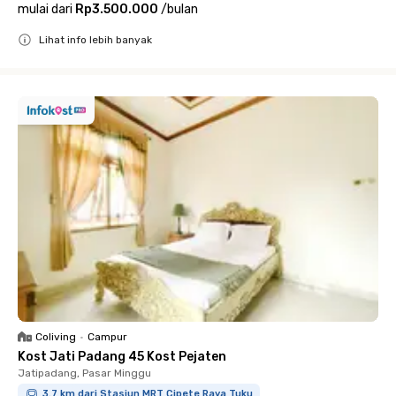
mulai dari
Rp3.500.000
/
bulan
Lihat info lebih banyak
Close
Coliving
•
Campur
Kost Jati Padang 45 Kost Pejaten
Jatipadang, Pasar Minggu
3.7 km dari Stasiun MRT Cipete Raya Tuku