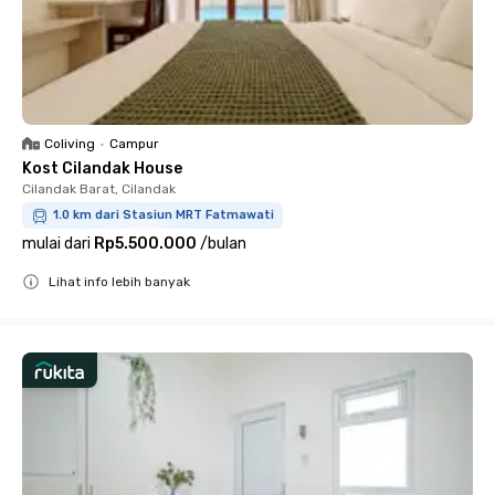
Coliving
•
Campur
Kost Cilandak House
Cilandak Barat, Cilandak
1.0 km dari Stasiun MRT Fatmawati
mulai dari
Rp5.500.000
/
bulan
Lihat info lebih banyak
Close