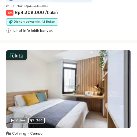
mulai dari
Rp4.568.000
Rp4.308.000
/
bulan
-
5
%
Diskon sewa min. 12 Bulan
Lihat info lebih banyak
Close
Video
360
Coliving
•
Campur