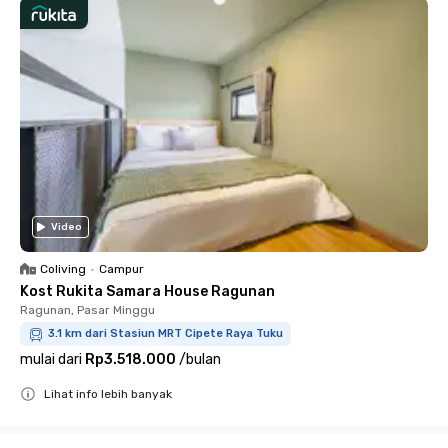
Video
Coliving
•
Campur
Kost Rukita Samara House Ragunan
Ragunan, Pasar Minggu
3.1 km dari Stasiun MRT Cipete Raya Tuku
mulai dari
Rp3.518.000
/
bulan
Lihat info lebih banyak
Close