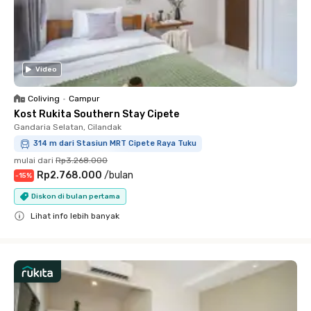
Video
Coliving
•
Campur
Kost Rukita Southern Stay Cipete
Gandaria Selatan, Cilandak
314 m dari Stasiun MRT Cipete Raya Tuku
mulai dari
Rp3.268.000
Rp2.768.000
/
bulan
-
15
%
Diskon di bulan pertama
Lihat info lebih banyak
Close