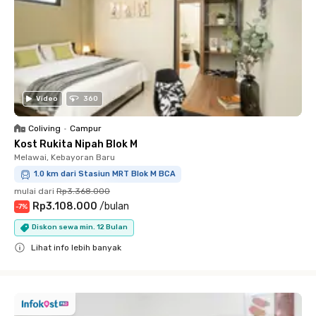
Video
360
Coliving
•
Campur
Kost Rukita Nipah Blok M
Melawai, Kebayoran Baru
1.0 km dari Stasiun MRT Blok M BCA
mulai dari
Rp3.368.000
Rp3.108.000
/
bulan
-
7
%
Diskon sewa min. 12 Bulan
Lihat info lebih banyak
Close