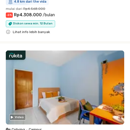
4.8 km dari the vida
mulai dari
Rp4.568.000
Rp4.308.000
/
bulan
-
5
%
Diskon sewa min. 12 Bulan
Lihat info lebih banyak
Close
Video
Coliving
•
Campur