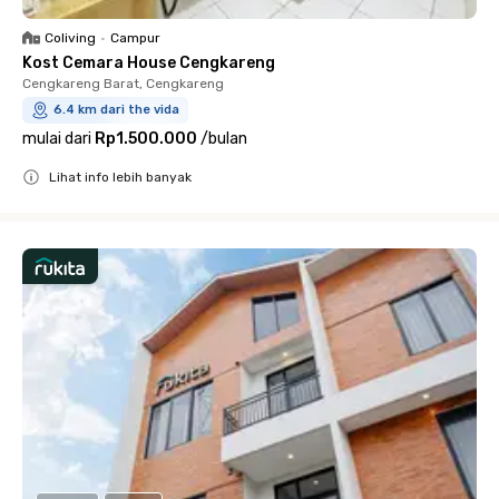
Coliving
•
Campur
Kost Cemara House Cengkareng
Cengkareng Barat, Cengkareng
6.4 km dari the vida
mulai dari
Rp1.500.000
/
bulan
Lihat info lebih banyak
Close