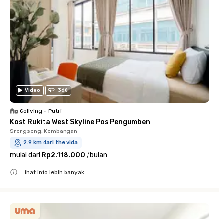
Video
360
Coliving
•
Putri
Kost Rukita West Skyline Pos Pengumben
Srengseng, Kembangan
2.9 km dari the vida
mulai dari
Rp2.118.000
/
bulan
Lihat info lebih banyak
Close