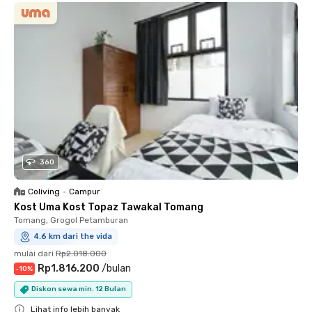
360
Coliving
•
Campur
Kost Uma Kost Topaz Tawakal Tomang
Tomang, Grogol Petamburan
4.6 km dari the vida
mulai dari
Rp2.018.000
Rp1.816.200
/
bulan
-
10
%
Diskon sewa min. 12 Bulan
Lihat info lebih banyak