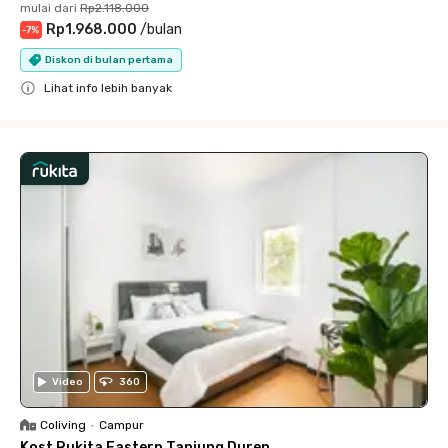
mulai dari
Rp2.118.000
Rp1.968.000
/
bulan
-
7
%
Diskon di bulan pertama
Lihat info lebih banyak
Close
Video
360
Coliving
•
Campur
Kost Rukita Eastern Tanjung Duren