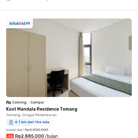
Close
Coliving
•
Campur
Kost Mandala Residence Tomang
Tomang, Grogol Petamburan
4.7 km dari the vida
mulai dari
Rp3.000.000
Rp2.885.000
/
bulan
-
3
%