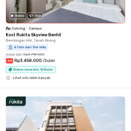
Video
360
Coliving
•
Campur
Kost Rukita Skyview Benhil
Bendungan Hilir, Tanah Abang
6.1 km dari the vida
mulai dari
Rp3.718.000
Rp3.458.000
/
bulan
-
6
%
Diskon sewa min. 12 Bulan
Lihat info lebih banyak
Close