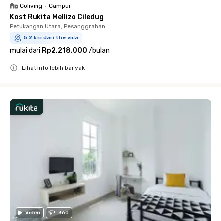
Coliving
•
Campur
Kost Rukita Mellizo Ciledug
Petukangan Utara, Pesanggrahan
5.2 km dari the vida
mulai dari
Rp2.218.000
/
bulan
Lihat info lebih banyak
Close
Video
360