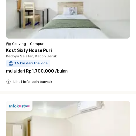
Coliving
•
Campur
Kost Sixty House Puri
Kedoya Selatan, Kebon Jeruk
1.5 km dari the vida
mulai dari
Rp1.700.000
/
bulan
Lihat info lebih banyak
Close