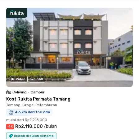
Video
360
Coliving
•
Campur
Kost Rukita Permata Tomang
Tomang, Grogol Petamburan
4.6 km dari the vida
mulai dari
Rp2.218.000
Rp2.118.000
/
bulan
-
4
%
Diskon di bulan pertama