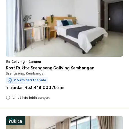
Coliving
•
Campur
Kost Rukita Srengseng Coliving Kembangan
Srengseng, Kembangan
2.6 km dari the vida
mulai dari
Rp3.418.000
/
bulan
Lihat info lebih banyak
Close