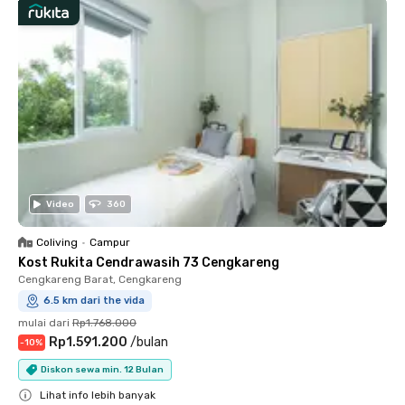
Video
360
Coliving
•
Campur
Kost Rukita Cendrawasih 73 Cengkareng
Cengkareng Barat, Cengkareng
6.5 km dari the vida
mulai dari
Rp1.768.000
Rp1.591.200
/
bulan
-
10
%
Diskon sewa min. 12 Bulan
Lihat info lebih banyak