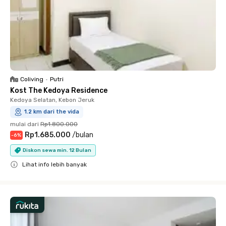
Coliving
•
Putri
Kost The Kedoya Residence
Kedoya Selatan, Kebon Jeruk
1.2 km dari the vida
mulai dari
Rp1.800.000
Rp1.685.000
/
bulan
-
6
%
Diskon sewa min. 12 Bulan
Lihat info lebih banyak
Close