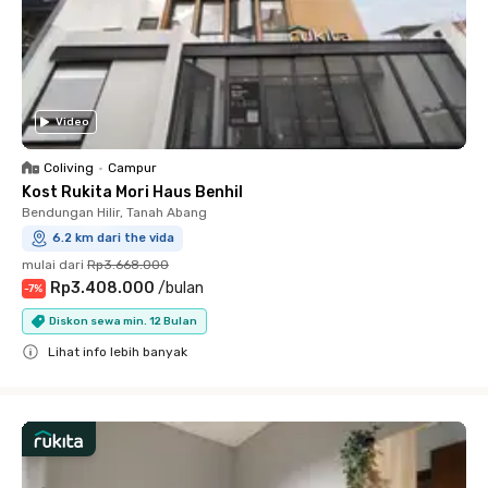
Video
Coliving
•
Campur
Kost Rukita Mori Haus Benhil
Bendungan Hilir, Tanah Abang
6.2 km dari the vida
mulai dari
Rp3.668.000
Rp3.408.000
/
bulan
-
7
%
Diskon sewa min. 12 Bulan
Lihat info lebih banyak
Close