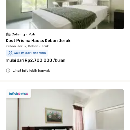
Coliving
•
Putri
Kost Prisma Hauss Kebon Jeruk
Kebon Jeruk, Kebon Jeruk
362 m dari the vida
mulai dari
Rp2.700.000
/
bulan
Lihat info lebih banyak
Close