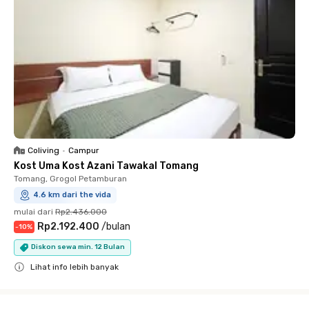
Coliving
•
Campur
Kost Uma Kost Azani Tawakal Tomang
Tomang, Grogol Petamburan
4.6 km dari the vida
mulai dari
Rp2.436.000
Rp2.192.400
/
bulan
-
10
%
Diskon sewa min. 12 Bulan
Lihat info lebih banyak
Close