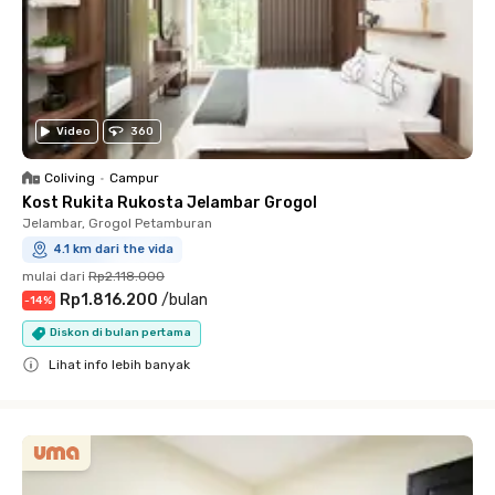
Video
360
Coliving
•
Campur
Kost Rukita Rukosta Jelambar Grogol
Jelambar, Grogol Petamburan
4.1 km dari the vida
mulai dari
Rp2.118.000
Rp1.816.200
/
bulan
-
14
%
Diskon di bulan pertama
Lihat info lebih banyak
Close