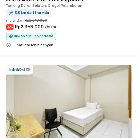
Tanjung Duren Selatan, Grogol Petamburan
3.5 km dari the vida
mulai dari
Rp2.518.000
Rp2.368.000
/
bulan
-
5
%
Diskon di bulan pertama
Lihat info lebih banyak
Close