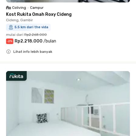
Coliving
•
Campur
Kost Rukita Omah Roxy Cideng
Cideng, Gambir
5.5 km dari the vida
mulai dari
Rp2.268.000
Rp2.218.000
/
bulan
-
2
%
Lihat info lebih banyak
Close