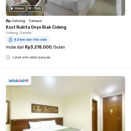
Video
360
Coliving
•
Campur
Kost Rukita Onyx Biak Cideng
Cideng, Gambir
6.0 km dari the vida
mulai dari
Rp3.218.000
/
bulan
Lihat info lebih banyak
Close