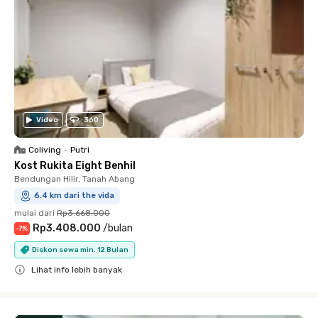
Video
360
Coliving
•
Putri
Kost Rukita Eight Benhil
Bendungan Hilir, Tanah Abang
6.4 km dari the vida
mulai dari
Rp3.668.000
Rp3.408.000
/
bulan
-
7
%
Diskon sewa min. 12 Bulan
Lihat info lebih banyak
Close