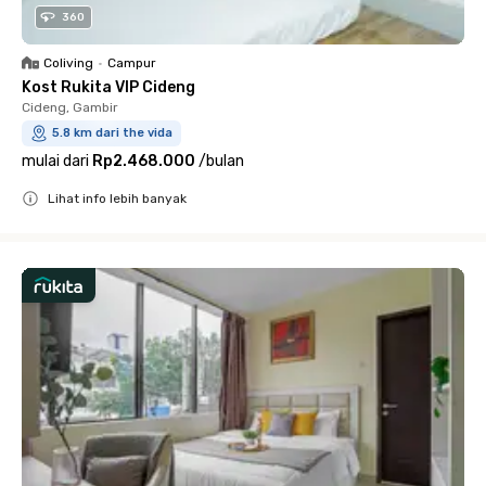
360
Coliving
•
Campur
Kost Rukita VIP Cideng
Cideng, Gambir
5.8 km dari the vida
mulai dari
Rp2.468.000
/
bulan
Lihat info lebih banyak
Close