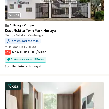
360
Coliving
•
Campur
Kost Rukita Twin Park Meruya
Meruya Selatan, Kembangan
3.9 km dari the vida
mulai dari
Rp4.268.000
Rp4.008.000
/
bulan
-
6
%
Diskon sewa min. 12 Bulan
Lihat info lebih banyak
Close