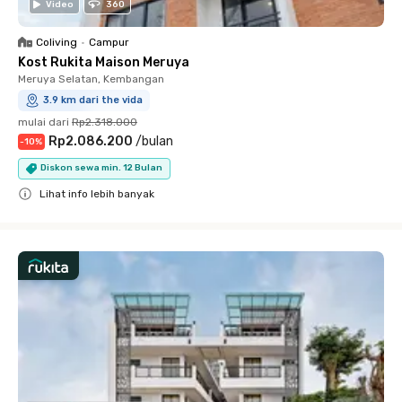
Video
360
Coliving
•
Campur
Kost Rukita Maison Meruya
Meruya Selatan, Kembangan
3.9 km dari the vida
mulai dari
Rp2.318.000
Rp2.086.200
/
bulan
-
10
%
Diskon sewa min. 12 Bulan
Lihat info lebih banyak
Close