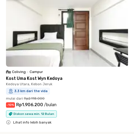
Coliving
•
Campur
Kost Uma Kost Wyn Kedoya
Kedoya Utara, Kebon Jeruk
3.3 km dari the vida
mulai dari
Rp2.118.000
Rp1.906.200
/
bulan
-
10
%
Diskon sewa min. 12 Bulan
Lihat info lebih banyak
Close