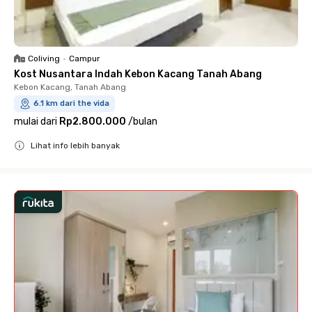
Coliving
•
Campur
Kost Nusantara Indah Kebon Kacang Tanah Abang
Kebon Kacang, Tanah Abang
6.1 km dari the vida
mulai dari
Rp2.800.000
/
bulan
Lihat info lebih banyak
Close