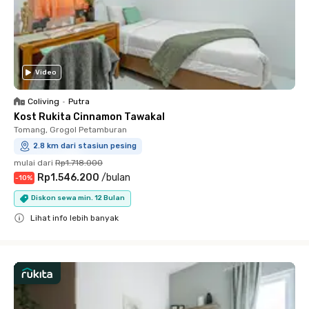
Video
Coliving
•
Putra
Kost Rukita Cinnamon Tawakal
Tomang, Grogol Petamburan
2.8 km dari stasiun pesing
mulai dari
Rp1.718.000
Rp1.546.200
/
bulan
-
10
%
Diskon sewa min. 12 Bulan
Lihat info lebih banyak
Close