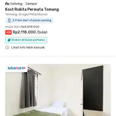
Coliving
•
Campur
Kost Rukita Permata Tomang
Tomang, Grogol Petamburan
2.9 km dari stasiun pesing
mulai dari
Rp2.218.000
Rp2.118.000
/
bulan
-
4
%
Diskon di bulan pertama
Lihat info lebih banyak
Close