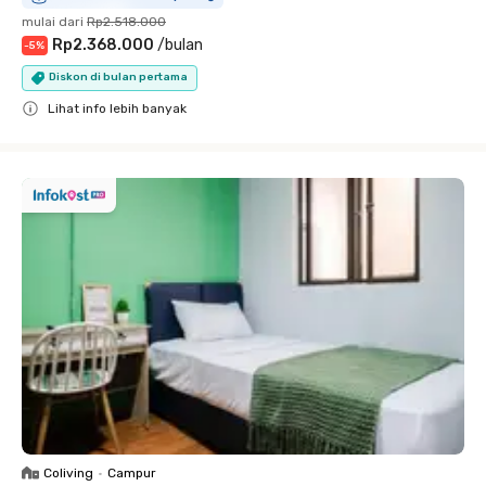
mulai dari
Rp2.518.000
Rp2.368.000
/
bulan
-
5
%
Diskon di bulan pertama
Lihat info lebih banyak
Close
Coliving
•
Campur