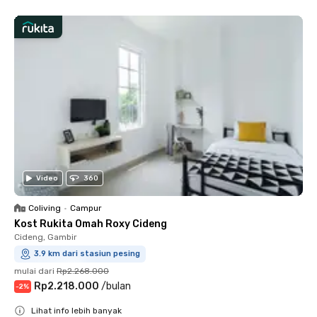
Video
360
Coliving
•
Campur
Kost Rukita Omah Roxy Cideng
Cideng, Gambir
3.9 km dari stasiun pesing
mulai dari
Rp2.268.000
Rp2.218.000
/
bulan
-
2
%
Lihat info lebih banyak