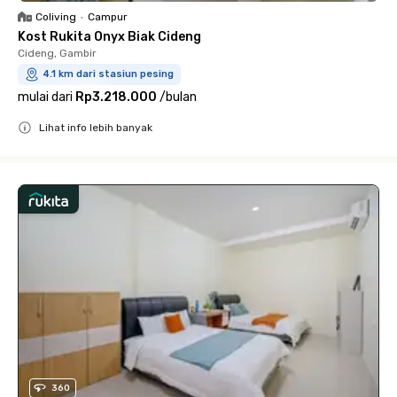
Coliving
•
Campur
Kost Rukita Onyx Biak Cideng
Cideng, Gambir
4.1 km dari stasiun pesing
mulai dari
Rp3.218.000
/
bulan
Lihat info lebih banyak
Close
360