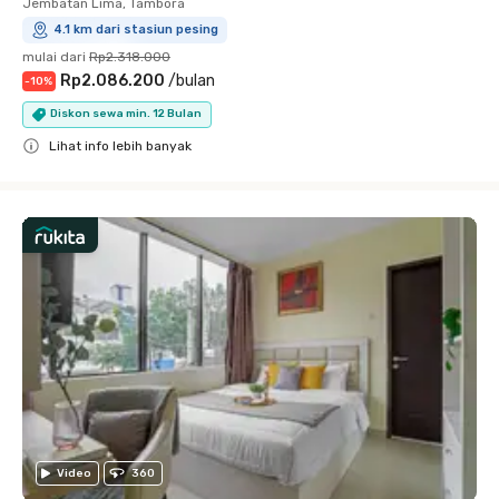
Jembatan Lima, Tambora
4.1 km dari stasiun pesing
mulai dari
Rp2.318.000
Rp2.086.200
/
bulan
-
10
%
Diskon sewa min. 12 Bulan
Lihat info lebih banyak
Close
Video
360