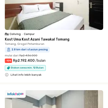
Coliving
•
Campur
Kost Uma Kost Azani Tawakal Tomang
Tomang, Grogol Petamburan
2.8 km dari stasiun pesing
mulai dari
Rp2.436.000
Rp2.192.400
/
bulan
-
10
%
Diskon sewa min. 12 Bulan
Lihat info lebih banyak
Close