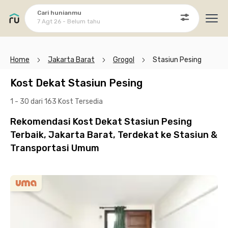
Cari hunianmu
7 Agt 26 - Belum tahu
Ope
Home
Jakarta Barat
Grogol
Stasiun Pesing
Kost Dekat Stasiun Pesing
1 - 30 dari 163 Kost
Tersedia
Rekomendasi Kost Dekat Stasiun Pesing
Terbaik, Jakarta Barat, Terdekat ke Stasiun &
Transportasi Umum