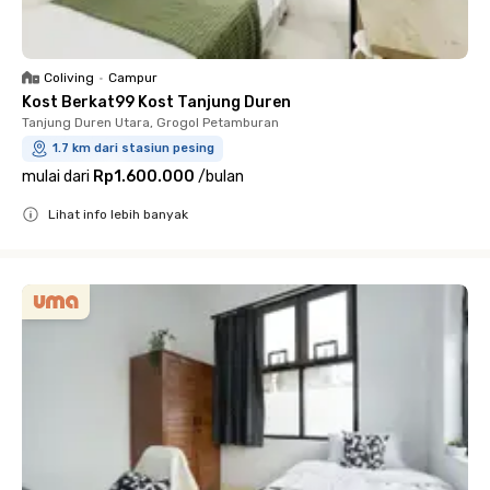
Coliving
•
Campur
Kost Berkat99 Kost Tanjung Duren
Tanjung Duren Utara, Grogol Petamburan
1.7 km dari stasiun pesing
mulai dari
Rp1.600.000
/
bulan
Lihat info lebih banyak
Close