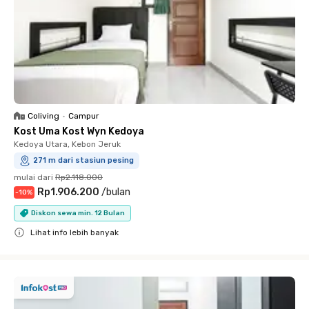
Coliving
•
Campur
Kost Uma Kost Wyn Kedoya
Kedoya Utara, Kebon Jeruk
271 m dari stasiun pesing
mulai dari
Rp2.118.000
Rp1.906.200
/
bulan
-
10
%
Diskon sewa min. 12 Bulan
Lihat info lebih banyak
Close