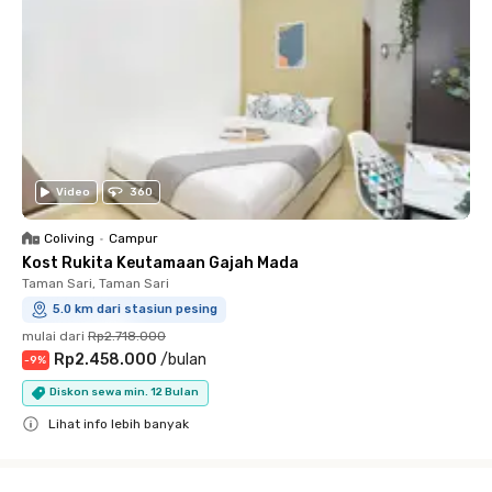
Video
360
Coliving
•
Campur
Kost Rukita Keutamaan Gajah Mada
Taman Sari, Taman Sari
5.0 km dari stasiun pesing
mulai dari
Rp2.718.000
Rp2.458.000
/
bulan
-
9
%
Diskon sewa min. 12 Bulan
Lihat info lebih banyak
Close