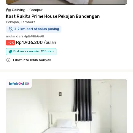
Coliving
•
Campur
Kost Rukita Prime House Pekojan Bandengan
Pekojan, Tambora
4.2 km dari stasiun pesing
mulai dari
Rp2.118.000
Rp1.906.200
/
bulan
-
10
%
Diskon sewa min. 12 Bulan
Lihat info lebih banyak
Close