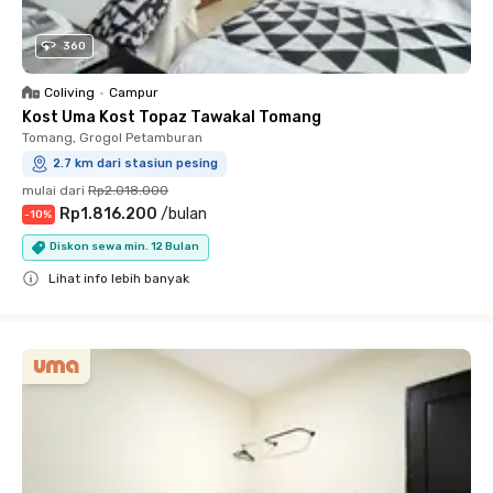
360
Coliving
•
Campur
Kost Uma Kost Topaz Tawakal Tomang
Tomang, Grogol Petamburan
2.7 km dari stasiun pesing
mulai dari
Rp2.018.000
Rp1.816.200
/
bulan
-
10
%
Diskon sewa min. 12 Bulan
Lihat info lebih banyak
Close