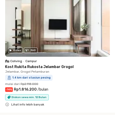
Video
360
Coliving
•
Campur
Kost Rukita Rukosta Jelambar Grogol
Jelambar, Grogol Petamburan
1.4 km dari stasiun pesing
mulai dari
Rp2.118.000
Rp1.816.200
/
bulan
-
14
%
Diskon sewa min. 12 Bulan
Lihat info lebih banyak
Close