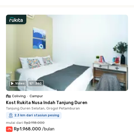
Close
Video
360
Coliving
•
Campur
Kost Rukita Nusa Indah Tanjung Duren
Tanjung Duren Selatan, Grogol Petamburan
2.3 km dari stasiun pesing
mulai dari
Rp2.118.000
Rp1.968.000
/
bulan
-
7
%