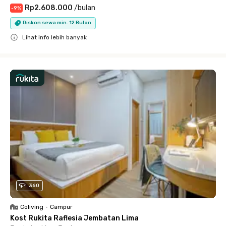
Rp2.608.000
/
bulan
-
9
%
Diskon sewa min. 12 Bulan
Lihat info lebih banyak
Close
360
Coliving
•
Campur
Kost Rukita Raflesia Jembatan Lima