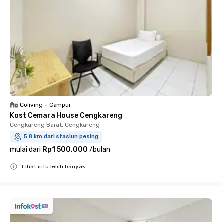
Coliving
•
Campur
Kost Cemara House Cengkareng
Cengkareng Barat, Cengkareng
5.8 km dari stasiun pesing
mulai dari
Rp1.500.000
/
bulan
Lihat info lebih banyak
Close