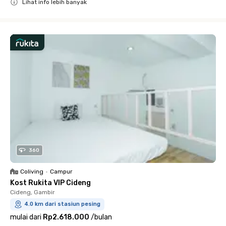
Lihat info lebih banyak
Close
360
Coliving
•
Campur
Kost Rukita VIP Cideng
Cideng, Gambir
4.0 km dari stasiun pesing
mulai dari
Rp2.618.000
/
bulan