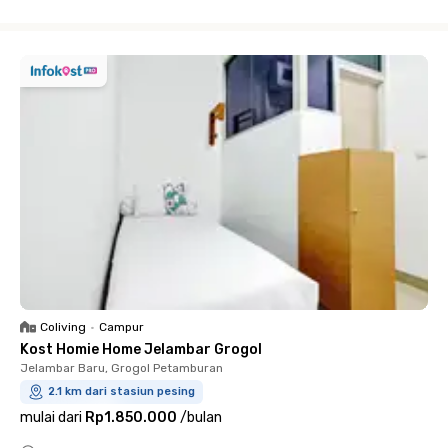
Close
Coliving
•
Campur
Kost Homie Home Jelambar Grogol
Jelambar Baru, Grogol Petamburan
2.1 km dari stasiun pesing
mulai dari
Rp1.850.000
/
bulan