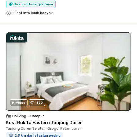
Diskon di bulan pertama
Lihat info lebih banyak
Close
Video
360
Coliving
•
Campur
Kost Rukita Eastern Tanjung Duren
Tanjung Duren Selatan, Grogol Petamburan
2.3 km dari stasiun pesing