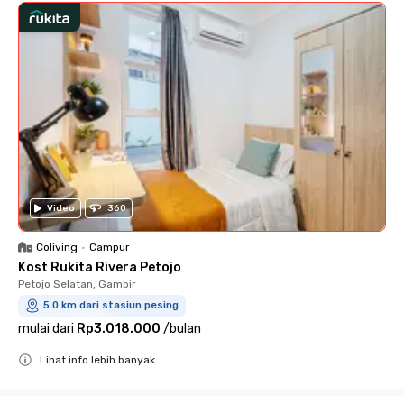
Video
360
Coliving
•
Campur
Kost Rukita Rivera Petojo
Petojo Selatan, Gambir
5.0 km dari stasiun pesing
mulai dari
Rp3.018.000
/
bulan
Lihat info lebih banyak
Close