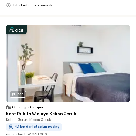
Lihat info lebih banyak
Close
360
Coliving
•
Campur
Kost Rukita Widjaya Kebon Jeruk
Kebon Jeruk, Kebon Jeruk
4.1 km dari stasiun pesing
mulai dari
Rp2.868.000