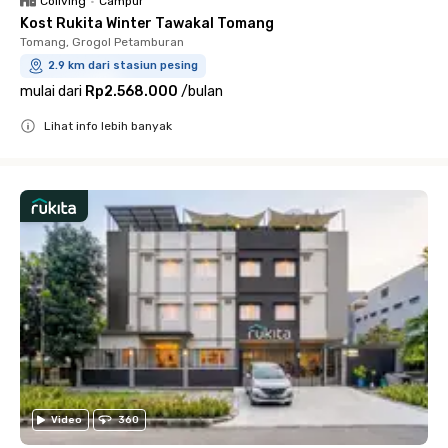
Coliving
•
Campur
Kost Rukita Winter Tawakal Tomang
Tomang, Grogol Petamburan
2.9 km dari stasiun pesing
mulai dari
Rp2.568.000
/
bulan
Lihat info lebih banyak
Close
Video
360