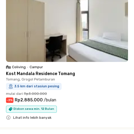
Coliving
•
Campur
Kost Mandala Residence Tomang
Tomang, Grogol Petamburan
3.5 km dari stasiun pesing
mulai dari
Rp3.000.000
Rp2.885.000
/
bulan
-
3
%
Diskon sewa min. 12 Bulan
Lihat info lebih banyak
Close