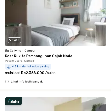
360
Coliving
•
Campur
Kost Rukita Pembangunan Gajah Mada
Petojo Utara, Gambir
4.8 km dari stasiun pesing
mulai dari
Rp2.368.000
/
bulan
Lihat info lebih banyak
Close