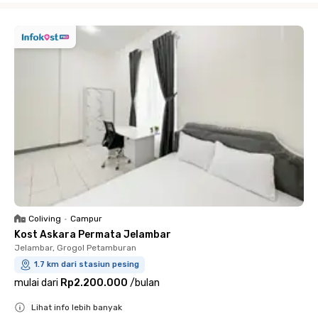
Coliving
•
Campur
Kost Askara Permata Jelambar
Jelambar, Grogol Petamburan
1.7 km dari stasiun pesing
mulai dari
Rp2.200.000
/
bulan
Lihat info lebih banyak