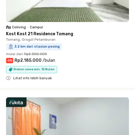
Coliving
•
Campur
Kost Kost 21 Residence Tomang
Tomang, Grogol Petamburan
3.2 km dari stasiun pesing
mulai dari
Rp2.300.000
Rp2.185.000
/
bulan
-
5
%
Diskon sewa min. 12 Bulan
Lihat info lebih banyak
Close