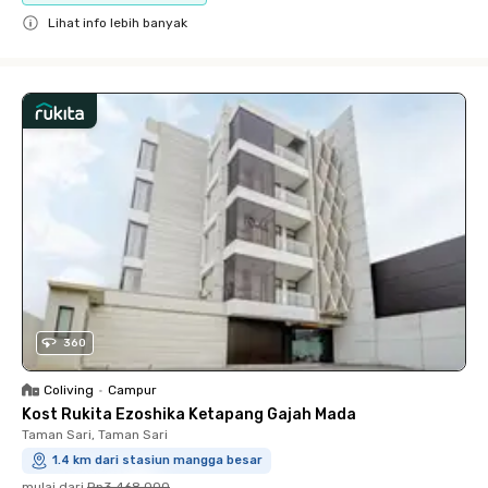
Lihat info lebih banyak
Close
360
Coliving
•
Campur
Kost Rukita Ezoshika Ketapang Gajah Mada
Taman Sari, Taman Sari
1.4 km dari stasiun mangga besar
mulai dari
Rp3.468.000