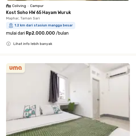
Coliving
•
Campur
Kost Soho HW 65 Hayam Wuruk
Maphar, Taman Sari
1.2 km dari stasiun mangga besar
mulai dari
Rp2.000.000
/
bulan
Lihat info lebih banyak
Close