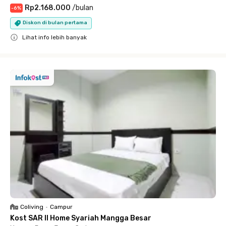
Rp2.168.000
/
bulan
-
6
%
Diskon di bulan pertama
Lihat info lebih banyak
Close
Coliving
•
Campur
Kost SAR II Home Syariah Mangga Besar