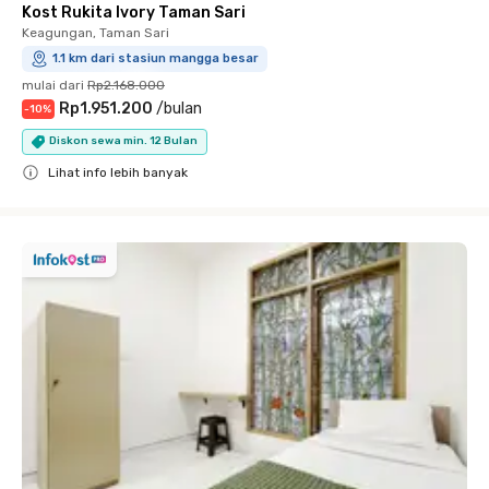
Kost Rukita Ivory Taman Sari
Keagungan, Taman Sari
1.1 km dari stasiun mangga besar
mulai dari
Rp2.168.000
Rp1.951.200
/
bulan
-
10
%
Diskon sewa min. 12 Bulan
Lihat info lebih banyak
Close