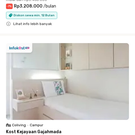
Rp3.208.000
/
bulan
-
7
%
Diskon sewa min. 12 Bulan
Lihat info lebih banyak
Close
Coliving
•
Campur
Kost Kejayaan Gajahmada