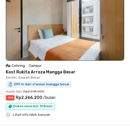
Coliving
•
Campur
Kost Rukita Arroza Mangga Besar
Kartini, Sawah Besar
299 m dari stasiun mangga besar
mulai dari
Rp2.518.000
Rp2.266.200
/
bulan
-
10
%
Diskon sewa min. 12 Bulan
Lihat info lebih banyak
Close