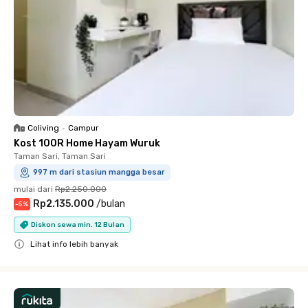
Coliving
•
Campur
Kost 100R Home Hayam Wuruk
Taman Sari, Taman Sari
997 m dari stasiun mangga besar
mulai dari
Rp2.250.000
Rp2.135.000
/
bulan
-
5
%
Diskon sewa min. 12 Bulan
Lihat info lebih banyak
Close