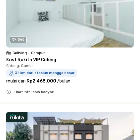
360
Coliving
•
Campur
Kost Rukita VIP Cideng
Cideng, Gambir
3.1 km dari stasiun mangga besar
mulai dari
Rp2.468.000
/
bulan
Lihat info lebih banyak
Close