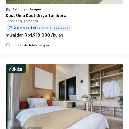
Coliving
•
Campur
Kost Uma Kost Griya Tambora
Krendang, Tambora
2.6 km dari stasiun mangga besar
mulai dari
Rp1.918.000
/
bulan
Lihat info lebih banyak
Close