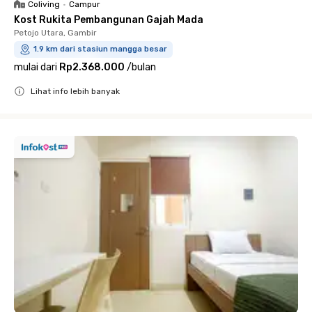
Coliving
•
Campur
Kost Rukita Pembangunan Gajah Mada
Petojo Utara, Gambir
1.9 km dari stasiun mangga besar
mulai dari
Rp2.368.000
/
bulan
Lihat info lebih banyak
Close