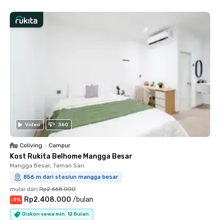
Video
360
Coliving
•
Campur
Kost Rukita Belhome Mangga Besar
Mangga Besar, Taman Sari
856 m dari stasiun mangga besar
mulai dari
Rp2.668.000
Rp2.408.000
/
bulan
-
9
%
Diskon sewa min. 12 Bulan