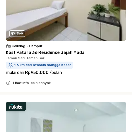
360
Coliving
•
Campur
Kost Patara 36 Residence Gajah Mada
Taman Sari, Taman Sari
1.6 km dari stasiun mangga besar
mulai dari
Rp950.000
/
bulan
Lihat info lebih banyak
Close