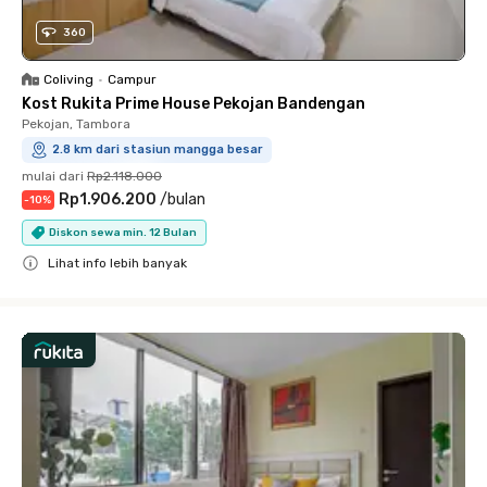
360
Coliving
•
Campur
Kost Rukita Prime House Pekojan Bandengan
Pekojan, Tambora
2.8 km dari stasiun mangga besar
mulai dari
Rp2.118.000
Rp1.906.200
/
bulan
-
10
%
Diskon sewa min. 12 Bulan
Lihat info lebih banyak
Close