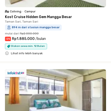
Coliving
•
Campur
Kost Cruise Hidden Gem Mangga Besar
Taman Sari, Taman Sari
894 m dari stasiun mangga besar
mulai dari
Rp2.000.000
Rp1.885.000
/
bulan
-
5
%
Diskon sewa min. 12 Bulan
Lihat info lebih banyak
Close