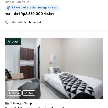
Glodok, Taman Sari
1.3 km dari stasiun mangga besar
mulai dari
Rp2.650.000
/
bulan
Lihat info lebih banyak
Close
Video
360
Coliving
•
Campur