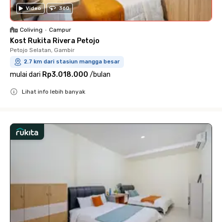
Video
360
Coliving
•
Campur
Kost Rukita Rivera Petojo
Petojo Selatan, Gambir
2.7 km dari stasiun mangga besar
mulai dari
Rp3.018.000
/
bulan
Lihat info lebih banyak
Close