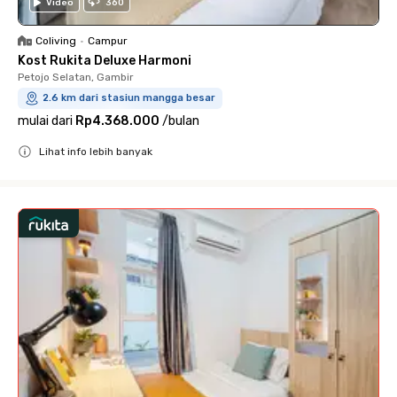
Video
360
Coliving
•
Campur
Kost Rukita Deluxe Harmoni
Petojo Selatan, Gambir
2.6 km dari stasiun mangga besar
mulai dari
Rp4.368.000
/
bulan
Lihat info lebih banyak
Close