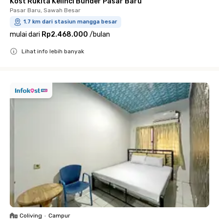
Kost Rukita Kelinci Bunder Pasar Baru
Pasar Baru, Sawah Besar
1.7 km dari stasiun mangga besar
mulai dari
Rp2.468.000
/
bulan
Lihat info lebih banyak
Close
Coliving
•
Campur