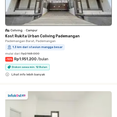
Coliving
•
Campur
Kost Rukita Urban Coliving Pademangan
Pademangan Barat, Pademangan
1.3 km dari stasiun mangga besar
mulai dari
Rp2.168.000
Rp1.951.200
/
bulan
-
10
%
Diskon sewa min. 12 Bulan
Lihat info lebih banyak
Close