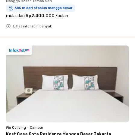
Mangga Besar, Taman Sari
685 m dari stasiun mangga besar
mulai dari
Rp2.400.000
/
bulan
Lihat info lebih banyak
Close
Coliving
•
Campur
Kost Casa Kota Residence Mangga Besar Jakarta