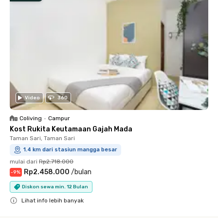
Video
360
Coliving
•
Campur
Kost Rukita Keutamaan Gajah Mada
Taman Sari, Taman Sari
1.4 km dari stasiun mangga besar
mulai dari
Rp2.718.000
Rp2.458.000
/
bulan
-
9
%
Diskon sewa min. 12 Bulan
Lihat info lebih banyak
Close