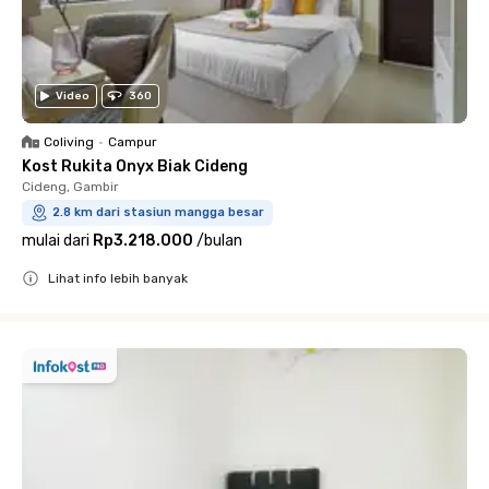
Video
360
Coliving
•
Campur
Kost Rukita Onyx Biak Cideng
Cideng, Gambir
2.8 km dari stasiun mangga besar
mulai dari
Rp3.218.000
/
bulan
Lihat info lebih banyak
Close