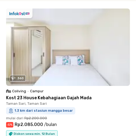
360
Coliving
•
Campur
Kost 23 House Kebahagiaan Gajah Mada
Taman Sari, Taman Sari
1.3 km dari stasiun mangga besar
mulai dari
Rp2.200.000
Rp2.085.000
/
bulan
-
5
%
Diskon sewa min. 12 Bulan