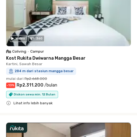
Video
360
Coliving
•
Campur
Kost Rukita Dwiwarna Mangga Besar
Kartini, Sawah Besar
284 m dari stasiun mangga besar
mulai dari
Rp2.668.000
Rp2.311.200
/
bulan
-
13
%
Diskon sewa min. 12 Bulan
Lihat info lebih banyak
Close