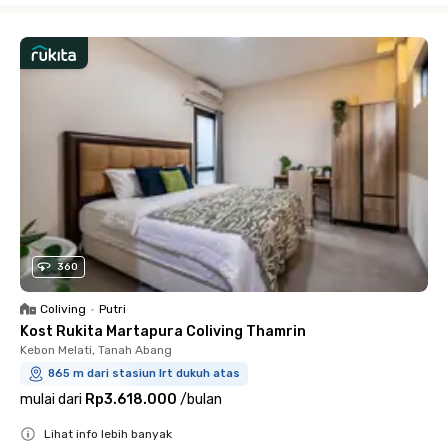
360
Coliving
•
Putri
Kost Rukita Martapura Coliving Thamrin
Kebon Melati, Tanah Abang
865 m dari stasiun lrt dukuh atas
mulai dari
Rp3.618.000
/
bulan
Lihat info lebih banyak