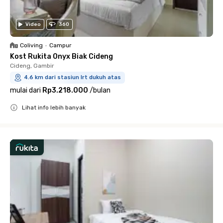
Video
360
Coliving
•
Campur
Kost Rukita Onyx Biak Cideng
Cideng, Gambir
4.6 km dari stasiun lrt dukuh atas
mulai dari
Rp3.218.000
/
bulan
Lihat info lebih banyak
Close