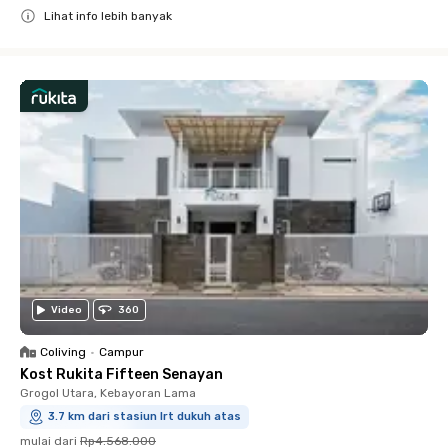
Lihat info lebih banyak
Close
Video
360
Coliving
•
Campur
Kost Rukita Fifteen Senayan
Grogol Utara, Kebayoran Lama
3.7 km dari stasiun lrt dukuh atas
mulai dari
Rp4.568.000