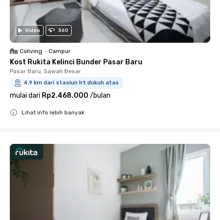
Video
360
Coliving
•
Campur
Kost Rukita Kelinci Bunder Pasar Baru
Pasar Baru, Sawah Besar
4.9 km dari stasiun lrt dukuh atas
mulai dari
Rp2.468.000
/
bulan
Lihat info lebih banyak
Close