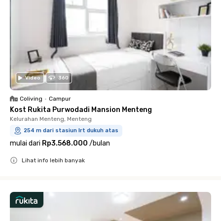
Video
360
Coliving
•
Campur
Kost Rukita Purwodadi Mansion Menteng
Kelurahan Menteng, Menteng
254 m dari stasiun lrt dukuh atas
mulai dari
Rp3.568.000
/
bulan
Lihat info lebih banyak
Close