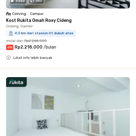
Video
360
Coliving
•
Campur
Kost Rukita Omah Roxy Cideng
Cideng, Gambir
4.3 km dari stasiun lrt dukuh atas
mulai dari
Rp2.268.000
Rp2.218.000
/
bulan
-
2
%
Lihat info lebih banyak
Close