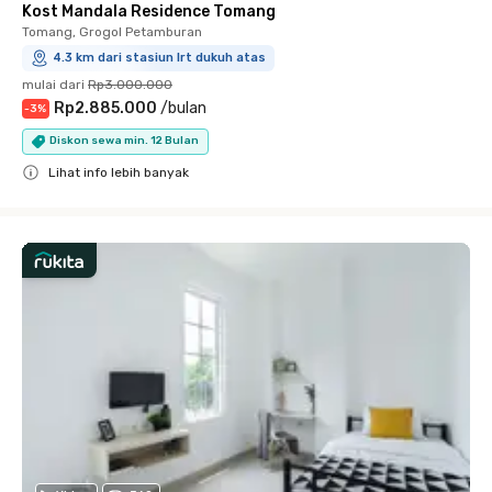
Kost Mandala Residence Tomang
Tomang, Grogol Petamburan
4.3 km dari stasiun lrt dukuh atas
mulai dari
Rp3.000.000
Rp2.885.000
/
bulan
-
3
%
Diskon sewa min. 12 Bulan
Lihat info lebih banyak
Close