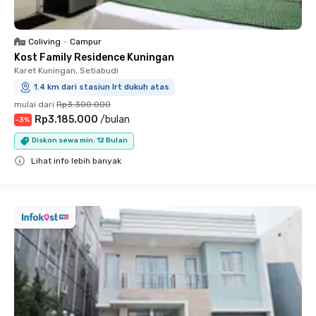
Coliving
•
Campur
Kost Family Residence Kuningan
Karet Kuningan, Setiabudi
1.4 km dari stasiun lrt dukuh atas
mulai dari
Rp3.300.000
Rp3.185.000
/
bulan
-
3
%
Diskon sewa min. 12 Bulan
Lihat info lebih banyak
Close