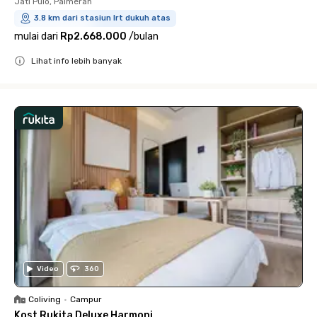
Jati Pulo, Palmerah
3.8 km dari stasiun lrt dukuh atas
mulai dari
Rp2.668.000
/
bulan
Lihat info lebih banyak
Close
Video
360
Coliving
•
Campur
Kost Rukita Deluxe Harmoni