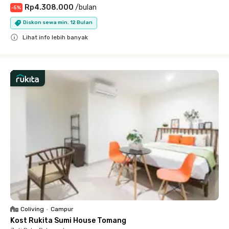
Rp4.308.000
/
bulan
-
5
%
Diskon sewa min. 12 Bulan
Lihat info lebih banyak
Close
Coliving
•
Campur
Kost Rukita Sumi House Tomang