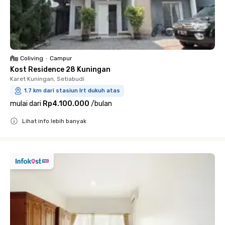
Coliving
•
Campur
Kost Residence 28 Kuningan
Karet Kuningan, Setiabudi
1.7 km dari stasiun lrt dukuh atas
mulai dari
Rp4.100.000
/
bulan
Lihat info lebih banyak
Close