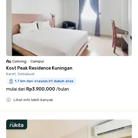
Coliving
•
Campur
Kost Peak Residence Kuningan
Karet, Setiabudi
1.7 km dari stasiun lrt dukuh atas
mulai dari
Rp3.900.000
/
bulan
Lihat info lebih banyak
Close