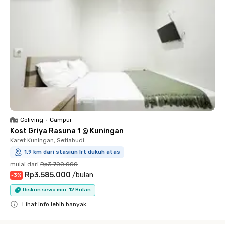
Coliving
•
Campur
Kost Griya Rasuna 1 @ Kuningan
Karet Kuningan, Setiabudi
1.9 km dari stasiun lrt dukuh atas
mulai dari
Rp3.700.000
Rp3.585.000
/
bulan
-
3
%
Diskon sewa min. 12 Bulan
Lihat info lebih banyak
Close