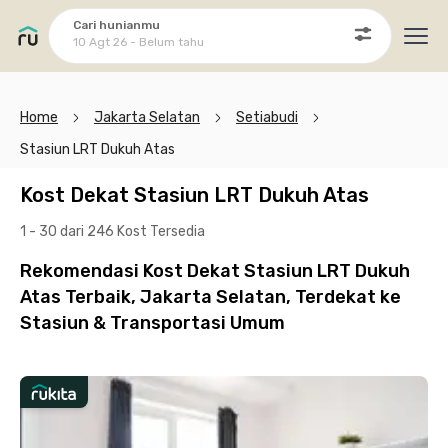
Cari hunianmu
10 Agt 26 - Belum tahu
Ope
Home
Jakarta Selatan
Setiabudi
Stasiun LRT Dukuh Atas
Kost Dekat Stasiun LRT Dukuh Atas
1 - 30 dari 246 Kost
Tersedia
Rekomendasi Kost Dekat Stasiun LRT Dukuh
Atas Terbaik, Jakarta Selatan, Terdekat ke
Stasiun & Transportasi Umum