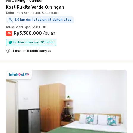
Coliving
•
Campur
Kost Rukita Verde Kuningan
Kelurahan Setiabudi, Setiabudi
2.0 km dari stasiun lrt dukuh atas
mulai dari
Rp3.568.000
Rp3.308.000
/
bulan
-
7
%
Diskon sewa min. 12 Bulan
Lihat info lebih banyak
Close