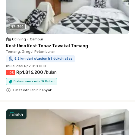
360
Coliving
•
Campur
Kost Uma Kost Topaz Tawakal Tomang
Tomang, Grogol Petamburan
5.2 km dari stasiun lrt dukuh atas
mulai dari
Rp2.018.000
Rp1.816.200
/
bulan
-
10
%
Diskon sewa min. 12 Bulan
Lihat info lebih banyak
Close