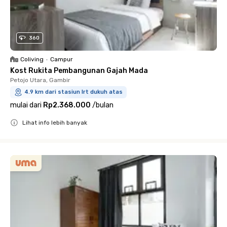
360
Coliving
•
Campur
Kost Rukita Pembangunan Gajah Mada
Petojo Utara, Gambir
4.9 km dari stasiun lrt dukuh atas
mulai dari
Rp2.368.000
/
bulan
Lihat info lebih banyak
Close