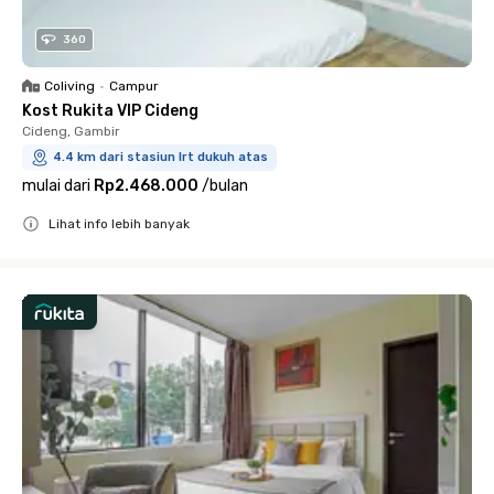
360
Coliving
•
Campur
Kost Rukita VIP Cideng
Cideng, Gambir
4.4 km dari stasiun lrt dukuh atas
mulai dari
Rp2.468.000
/
bulan
Lihat info lebih banyak
Close