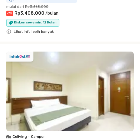
mulai dari
Rp3.668.000
Rp3.408.000
/
bulan
-
7
%
Diskon sewa min. 12 Bulan
Lihat info lebih banyak
Close
Coliving
•
Campur