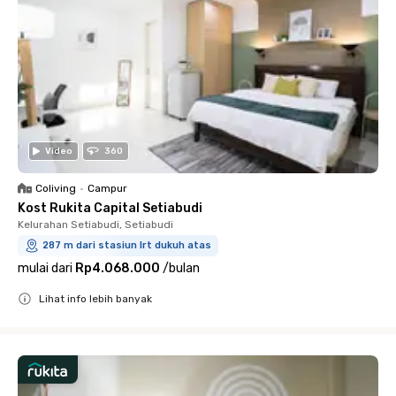
Video
360
Coliving
•
Campur
Kost Rukita Capital Setiabudi
Kelurahan Setiabudi, Setiabudi
287 m dari stasiun lrt dukuh atas
mulai dari
Rp4.068.000
/
bulan
Lihat info lebih banyak
Close