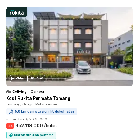
Video
360
Coliving
•
Campur
Kost Rukita Permata Tomang
Tomang, Grogol Petamburan
5.0 km dari stasiun lrt dukuh atas
mulai dari
Rp2.218.000
Rp2.118.000
/
bulan
-
4
%
Diskon di bulan pertama