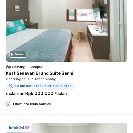
Video
Coliving
•
Campur
Kost Senayan Grand Suite Benhil
Bendungan Hilir, Tanah Abang
2.3 km dari stasiun lrt dukuh atas
mulai dari
Rp5.000.000
/
bulan
Lihat info lebih banyak
Close