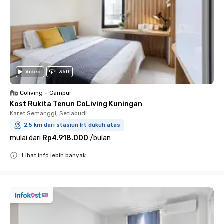
Video
360
Coliving
•
Campur
Kost Rukita Tenun CoLiving Kuningan
Karet Semanggi, Setiabudi
2.5 km dari stasiun lrt dukuh atas
mulai dari
Rp4.918.000
/
bulan
Lihat info lebih banyak
Close