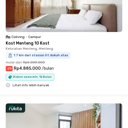
Coliving
•
Campur
Kost Menteng 10 Kost
Kelurahan Menteng, Menteng
1.7 km dari stasiun lrt dukuh atas
mulai dari
Rp5.000.000
Rp4.885.000
/
bulan
-
2
%
Diskon sewa min. 12 Bulan
Lihat info lebih banyak
Close