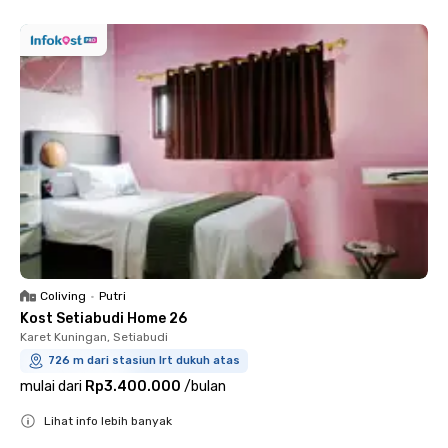
Coliving
•
Putri
Kost Setiabudi Home 26
Karet Kuningan, Setiabudi
726 m dari stasiun lrt dukuh atas
mulai dari
Rp3.400.000
/
bulan
Lihat info lebih banyak
Close