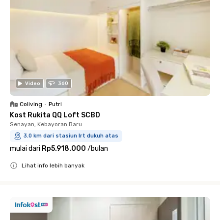
Video
360
Coliving
•
Putri
Kost Rukita QQ Loft SCBD
Senayan, Kebayoran Baru
3.0 km dari stasiun lrt dukuh atas
mulai dari
Rp5.918.000
/
bulan
Lihat info lebih banyak
Close