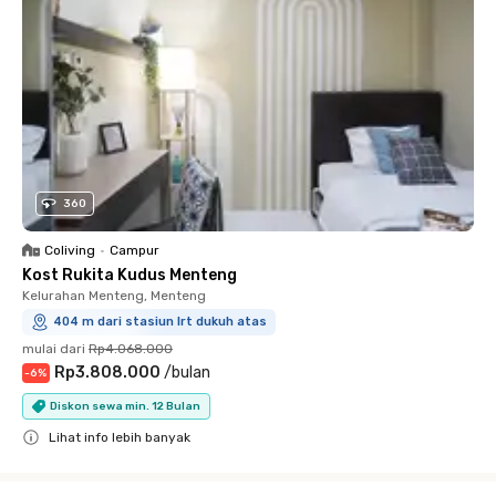
360
Coliving
•
Campur
Kost Rukita Kudus Menteng
Kelurahan Menteng, Menteng
404 m dari stasiun lrt dukuh atas
mulai dari
Rp4.068.000
Rp3.808.000
/
bulan
-
6
%
Diskon sewa min. 12 Bulan
Lihat info lebih banyak
Close