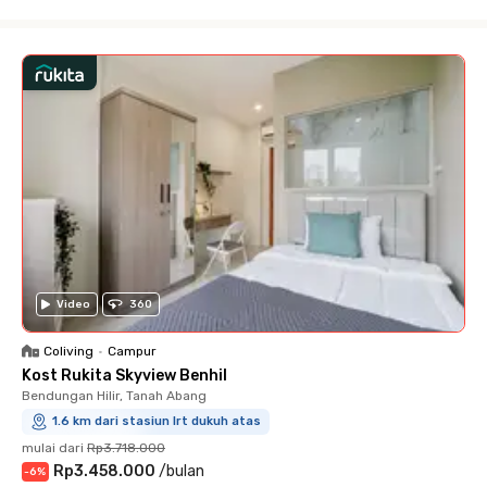
Close
Video
360
Coliving
•
Campur
Kost Rukita Skyview Benhil
Bendungan Hilir, Tanah Abang
1.6 km dari stasiun lrt dukuh atas
mulai dari
Rp3.718.000
Rp3.458.000
/
bulan
-
6
%