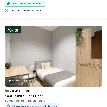
Diskon sewa min. 12 Bulan
Lihat info lebih banyak
Close
Video
360
Coliving
•
Putri
Kost Rukita Eight Benhil
Bendungan Hilir, Tanah Abang
1.8 km dari stasiun lrt dukuh atas