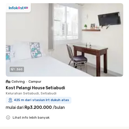
360
Coliving
•
Campur
Kost Pelangi House Setiabudi
Kelurahan Setiabudi, Setiabudi
425 m dari stasiun lrt dukuh atas
mulai dari
Rp3.200.000
/
bulan
Lihat info lebih banyak
Close