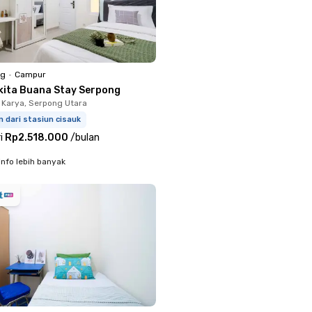
ng
•
Campur
kita Buana Stay Serpong
Karya, Serpong Utara
m dari stasiun cisauk
i
Rp2.518.000
/
bulan
info lebih banyak