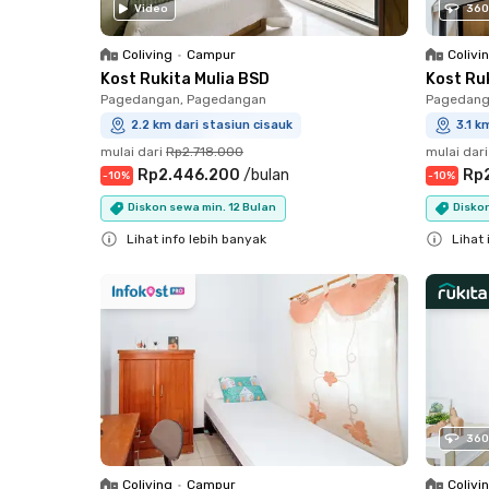
Video
360
Coliving
•
Campur
Colivi
Kost Rukita Mulia BSD
Kost Ru
Pagedangan, Pagedangan
Pagedang
2.2 km dari stasiun cisauk
3.1 k
mulai dari
Rp2.718.000
mulai dari
Rp2.446.200
/
bulan
Rp
-
10
%
-
10
%
Diskon sewa min. 12 Bulan
Diskon
Lihat info lebih banyak
Lihat 
Close
Close
360
Coliving
•
Campur
Colivi