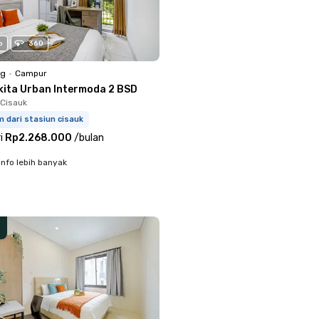
o
360
ng
•
Campur
kita Urban Intermoda 2 BSD
Cisauk
 dari stasiun cisauk
i
Rp2.268.000
/
bulan
info lebih banyak