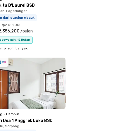
kita D'Laurel BSD
an, Pagedangan
m dari stasiun cisauk
Rp2.618.000
2.356.200
/
bulan
 sewa min. 12 Bulan
info lebih banyak
ng
•
Campur
ri Dea 1 Anggrek Loka BSD
tu, Serpong