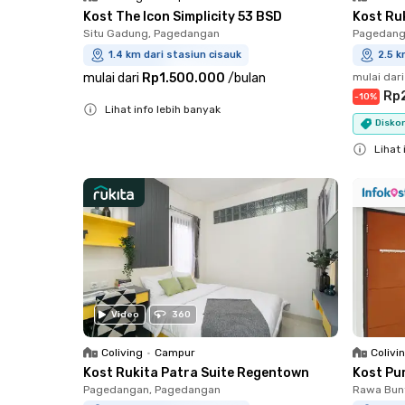
Kost The Icon Simplicity 53 BSD
Kost Ru
Situ Gadung, Pagedangan
Pagedang
1.4 km dari stasiun cisauk
2.5 k
mulai dari
Rp1.500.000
/
bulan
mulai dari
Rp
-
10
%
Lihat info lebih banyak
Diskon
Close
Lihat 
Close
Video
360
Coliving
•
Campur
Colivi
Kost Rukita Patra Suite Regentown
Kost Pu
Pagedangan, Pagedangan
Rawa Bun