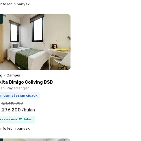
info lebih banyak
ng
•
Campur
kita Dimigo Coliving BSD
an, Pagedangan
m dari stasiun cisauk
Rp1.418.000
1.276.200
/
bulan
 sewa min. 12 Bulan
info lebih banyak