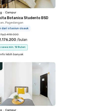
ng
•
Campur
kita Botanica Studento BSD
an, Pagedangan
m dari stasiun cisauk
Rp2.418.000
2.176.200
/
bulan
 sewa min. 12 Bulan
info lebih banyak
ng
•
Campur