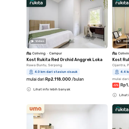
Video
360
Coliving
•
Campur
Colivi
Kost Rukita Red Orchid Anggrek Loka
Kost Ru
Rawa Buntu, Serpong
Cijantra,
4.0 km dari stasiun cisauk
4.4 k
mulai dari
Rp2.118.000
/
bulan
mulai dari
Rp1
-
5
%
Lihat info lebih banyak
Lihat 
Close
Close