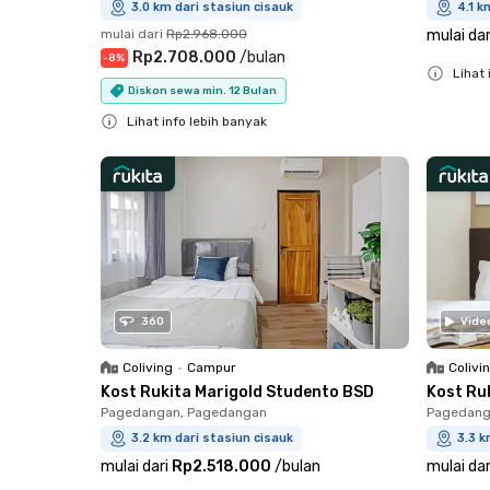
3.0 km dari stasiun cisauk
4.1 k
mulai dari
Rp2.968.000
mulai dar
Rp2.708.000
/
bulan
-
8
%
Lihat 
Diskon sewa min. 12 Bulan
Close
Lihat info lebih banyak
Close
360
Vide
Coliving
•
Campur
Colivi
Kost Rukita Marigold Studento BSD
Kost Ru
Pagedangan, Pagedangan
Pagedang
3.2 km dari stasiun cisauk
3.3 k
mulai dari
Rp2.518.000
/
bulan
mulai dar