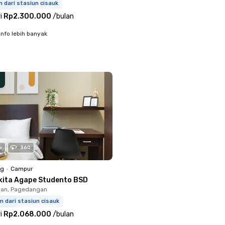
m dari stasiun cisauk
i
Rp2.300.000
/
bulan
info lebih banyak
o
360
ng
•
Campur
kita Agape Studento BSD
an, Pagedangan
m dari stasiun cisauk
i
Rp2.068.000
/
bulan