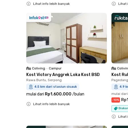
Lihat info lebih banyak
Lihat 
Close
Close
Coliving
•
Campur
Colivi
Kost Victory Anggrek Loka Kost BSD
Kost Ru
Rawa Buntu, Serpong
Pagedang
4.5 km dari stasiun cisauk
4.9 k
mulai dari
Rp1.600.000
/
bulan
mulai dari
Rp
-
10
%
Lihat info lebih banyak
Diskon
Close
Lihat 
Close