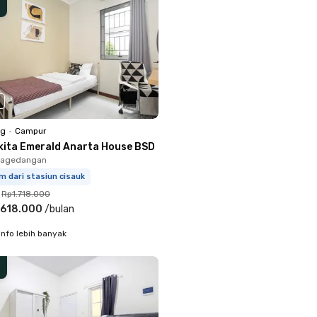
ng
•
Campur
kita Emerald Anarta House BSD
 Pagedangan
m dari stasiun cisauk
Rp1.718.000
.618.000
/
bulan
info lebih banyak