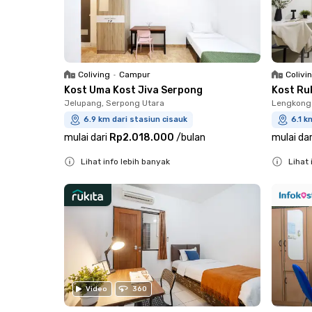
Coliving
•
Campur
Colivi
Kost Uma Kost Jiva Serpong
Kost Ru
Jelupang, Serpong Utara
Lengkong 
6.9 km dari stasiun cisauk
6.1 k
mulai dari
Rp2.018.000
/
bulan
mulai dar
Lihat info lebih banyak
Lihat 
Close
Close
Video
360