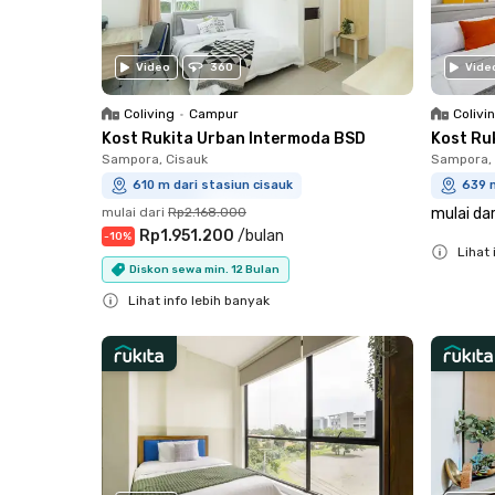
Video
360
Vide
Coliving
•
Campur
Colivi
Kost Rukita Urban Intermoda BSD
Kost Ru
Sampora, Cisauk
Sampora, 
610 m dari stasiun cisauk
639 m
mulai dari
Rp2.168.000
mulai dar
Rp1.951.200
/
bulan
-
10
%
Lihat 
Diskon sewa min. 12 Bulan
Close
Lihat info lebih banyak
Close