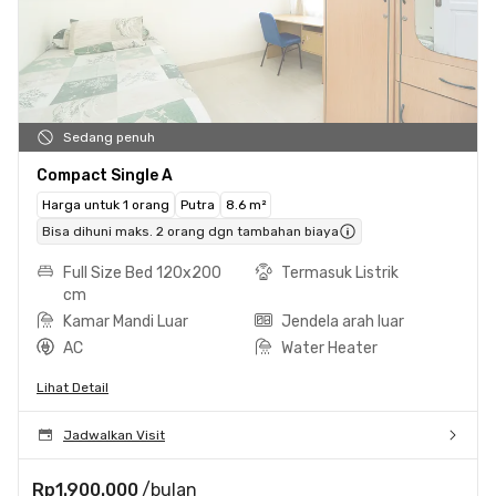
Sedang penuh
Compact Single A
Harga untuk 1 orang
Putra
8.6 m²
Bisa dihuni maks. 2 orang dgn tambahan biaya
Full Size Bed 120x200
Termasuk Listrik
cm
Kamar Mandi Luar
Jendela arah luar
AC
Water Heater
Lihat Detail
Jadwalkan Visit
Rp1.900.000
/bulan