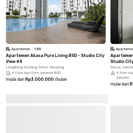
Mandala Anggrek Loka BSD juga menawarkan fasilitas lengkap
dengan harga terjangkau. Semua kamar sudah berfurnitur
dengan WiFi, jasa laundry dan pembersihan kamar secara
berkala, dapur bersama. Tersedia pula lahan parkir bila kamu
membawa kendaraan pribadi. Bikin tergoda untuk segera
pindah, kan?
Cari kost lain di BSD.
Apartemen
•
1 BR
Aparteme
Apartemen Akasa Pure Living BSD - Studio City
Apartemen
View #4
Studio Cit
Lengkong Gudang Timur, Serpong
Sarua, Ciput
4.0 km dari Grha Unilever BSD
4.9 km dar
Jakarta
mulai dari
Rp3.000.000
/
bulan
mulai dari
R