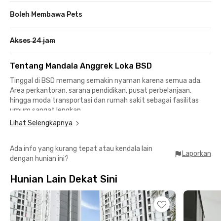
Boleh Membawa Pets
Akses 24 jam
Tentang Mandala Anggrek Loka BSD
Tinggal di BSD memang semakin nyaman karena semua ada.
Area perkantoran, sarana pendidikan, pusat perbelanjaan,
hingga moda transportasi dan rumah sakit sebagai fasilitas
umum sangat lengkap.
Lihat Selengkapnya
Kamu juga bisa tinggal di Mandala Anggrek Loka BSD untuk
menikmati semua kemudahannya. Berlokasi di tengah
Ada info yang kurang tepat atau kendala lain
perumahan modern, kost eksklusif ini pas buat mendukung
Laporkan
dengan hunian ini?
mobilisasi sehari-harimu.
Hunian Lain Dekat Sini
Lokasinya strategis ke Stasiun Rawa Buntu yang berjarak 10
menit berkendara bila harus pergi ke Jakarta hingga Bogor
menggunakan kereta api Commuter Line. Buat mahasiswa
Universitas Prasetiya Mulya, Kampus BSD hanya 12 menit dari
coliving.