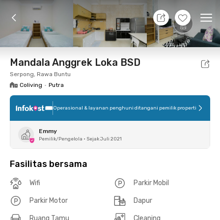
7 Agt 26 - Belum tahu
+
3
Ope
Foto
Fasilitas bersama
Lokasi
Kamar
Atura
Mandala Anggrek Loka BSD
Serpong, Rawa Buntu
Coliving
•
Putra
Operasional & layanan penghuni ditangani pemilik properti
Emmy
Pemilik/Pengelola
•
Sejak Juli 2021
Fasilitas bersama
Wifi
Parkir Mobil
Parkir Motor
Dapur
Ruang Tamu
Cleaning