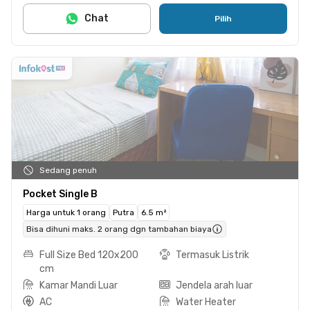
Chat
Pilih
Sedang penuh
Pocket Single B
Harga untuk 1 orang
Putra
6.5 m²
Bisa dihuni maks. 2 orang dgn tambahan biaya
Full Size Bed 120x200
Termasuk Listrik
cm
Kamar Mandi Luar
Jendela arah luar
AC
Water Heater