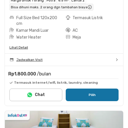
Harga untuk 1 orang
Putra
6.5 m²
Lantai 2
Bisa dihuni maks. 2 orang dgn tambahan biaya
Full Size Bed 120x200
Termasuk Listrik
cm
Kamar Mandi Luar
AC
Water Heater
Meja
Lihat Detail
Jadwalkan Visit
Rp1.800.000
/bulan
Termasuk internet/wifi, listrik, laundry, cleaning
Chat
Pilih