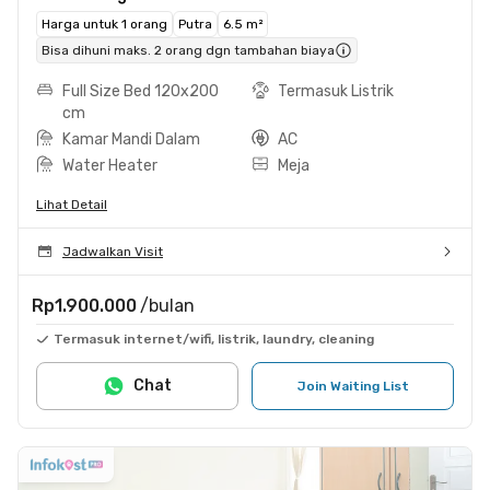
Harga untuk 1 orang
Putra
6.5 m²
Bisa dihuni maks. 2 orang dgn tambahan biaya
Full Size Bed 120x200
Termasuk Listrik
cm
Kamar Mandi Dalam
AC
Water Heater
Meja
Lihat Detail
Jadwalkan Visit
Rp1.900.000
/bulan
Termasuk internet/wifi, listrik, laundry, cleaning
Chat
Join Waiting List