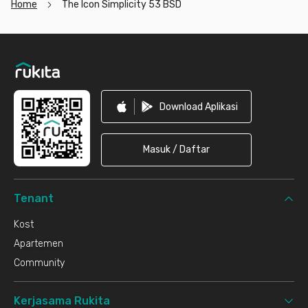
Home
The Icon Simplicity 53 BSD
Footer
Download Aplikasi
Masuk / Daftar
Tenant
Kost
Apartemen
Community
Kerjasama Rukita