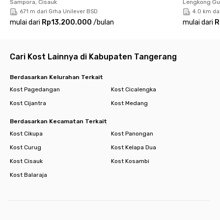
Sampora, Cisauk
Lengkong Gu
671 m dari Grha Unilever BSD
4.0 km da
mulai dari
Rp13.200.000
/
bulan
mulai dari
R
Cari Kost Lainnya di Kabupaten Tangerang
Berdasarkan Kelurahan Terkait
Kost Pagedangan
Kost Cicalengka
Kost Cijantra
Kost Medang
Berdasarkan Kecamatan Terkait
Kost Cikupa
Kost Panongan
Kost Curug
Kost Kelapa Dua
Kost Cisauk
Kost Kosambi
Kost Balaraja