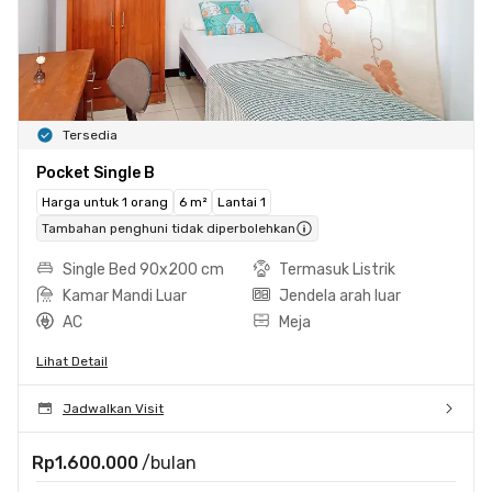
Tersedia
Pocket Single B
Harga untuk 1 orang
6 m²
Lantai 1
Tambahan penghuni tidak diperbolehkan
Single Bed 90x200 cm
Termasuk Listrik
Kamar Mandi Luar
Jendela arah luar
AC
Meja
Lihat Detail
Jadwalkan Visit
Rp1.600.000
/bulan