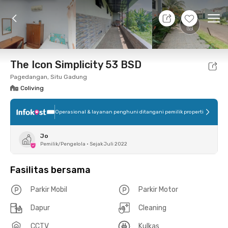
8 Agt 26 - Belum tahu
+
3
Ope
Foto
Fasilitas bersama
Lokasi
Kamar
Atura
The Icon Simplicity 53 BSD
Pagedangan, Situ Gadung
Coliving
Operasional & layanan penghuni ditangani pemilik properti
Jo
Pemilik/Pengelola
•
Sejak Juli 2022
Fasilitas bersama
Parkir Mobil
Parkir Motor
Dapur
Cleaning
CCTV
Kulkas