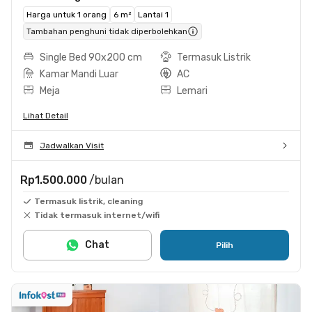
Harga untuk 1 orang
6 m²
Lantai 1
Tambahan penghuni tidak diperbolehkan
Single Bed 90x200 cm
Termasuk Listrik
Kamar Mandi Luar
AC
Meja
Lemari
Lihat Detail
Jadwalkan Visit
Rp1.500.000
/bulan
Termasuk listrik, cleaning
Tidak termasuk internet/wifi
Chat
Pilih