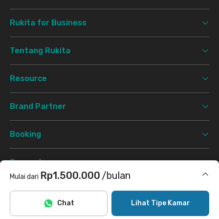
Rukita for Business
Tentang Rukita
Resource
Brand Partner
Booking
Support
Rp1.500.000
/bulan
Mulai dari
Syarat & Ketentuan
Kebijakan Privasi
©
2026 Rukita. All rights reserved.
Termasuk cleaning
Chat
Lihat Tipe Kamar
Tidak termasuk internet/wifi
Facebook
Instagram
Twitter
TikTok