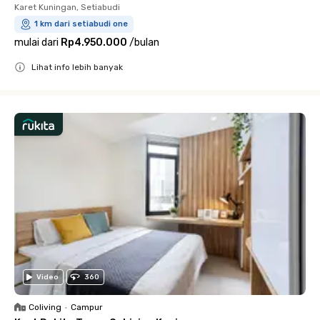
Karet Kuningan, Setiabudi
1 km dari setiabudi one
mulai dari
Rp4.950.000
/
bulan
Lihat info lebih banyak
Close
Video
360
Coliving
•
Campur