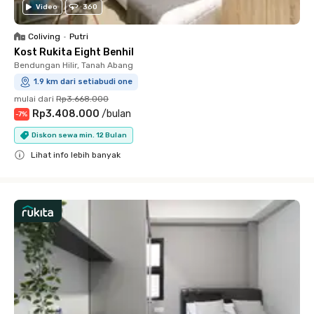
Video
360
Coliving
•
Putri
Kost Rukita Eight Benhil
Bendungan Hilir, Tanah Abang
1.9 km dari setiabudi one
mulai dari
Rp3.668.000
Rp3.408.000
/
bulan
-
7
%
Diskon sewa min. 12 Bulan
Lihat info lebih banyak
Close