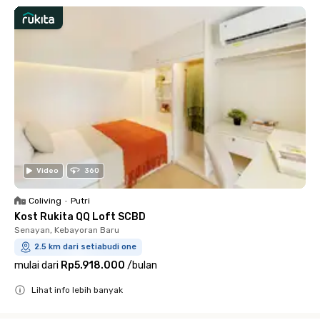
Video
360
Coliving
•
Putri
Kost Rukita QQ Loft SCBD
Senayan, Kebayoran Baru
2.5 km dari setiabudi one
mulai dari
Rp5.918.000
/
bulan
Lihat info lebih banyak
Close