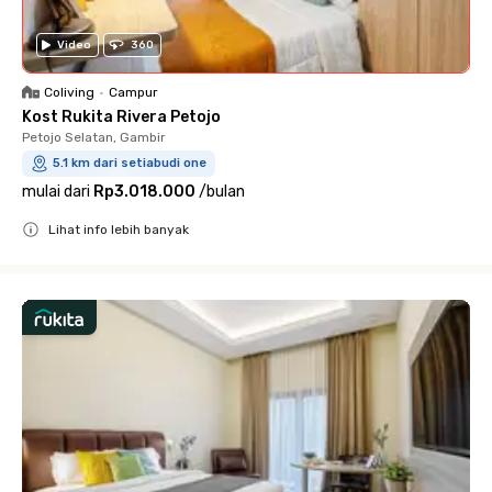
Video
360
Coliving
•
Campur
Kost Rukita Rivera Petojo
Petojo Selatan, Gambir
5.1 km dari setiabudi one
mulai dari
Rp3.018.000
/
bulan
Lihat info lebih banyak
Close