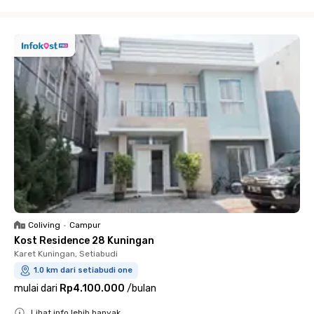
Close
Coliving
•
Campur
Kost Residence 28 Kuningan
Karet Kuningan, Setiabudi
1.0 km dari setiabudi one
mulai dari
Rp4.100.000
/
bulan
Lihat info lebih banyak