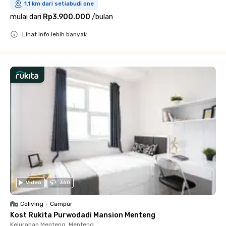
1.1 km dari setiabudi one
mulai dari
Rp3.900.000
/
bulan
Lihat info lebih banyak
Close
Video
360
Coliving
•
Campur
Kost Rukita Purwodadi Mansion Menteng
Kelurahan Menteng, Menteng