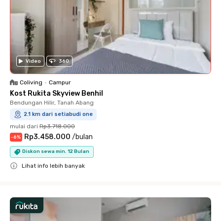
Video
360
Coliving
•
Campur
Kost Rukita Skyview Benhil
Bendungan Hilir, Tanah Abang
2.1 km dari setiabudi one
mulai dari
Rp3.718.000
Rp3.458.000
/
bulan
-
6
%
Diskon sewa min. 12 Bulan
Lihat info lebih banyak
Close