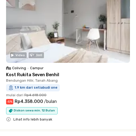
Video
360
Coliving
•
Campur
Kost Rukita Seven Benhil
Bendungan Hilir, Tanah Abang
1.9 km dari setiabudi one
mulai dari
Rp4.618.000
Rp4.358.000
/
bulan
-
5
%
Diskon sewa min. 12 Bulan
Lihat info lebih banyak
Close