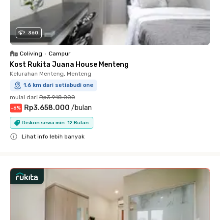
360
Coliving
•
Campur
Kost Rukita Juana House Menteng
Kelurahan Menteng, Menteng
1.6 km dari setiabudi one
mulai dari
Rp3.918.000
Rp3.658.000
/
bulan
-
6
%
Diskon sewa min. 12 Bulan
Lihat info lebih banyak
Close