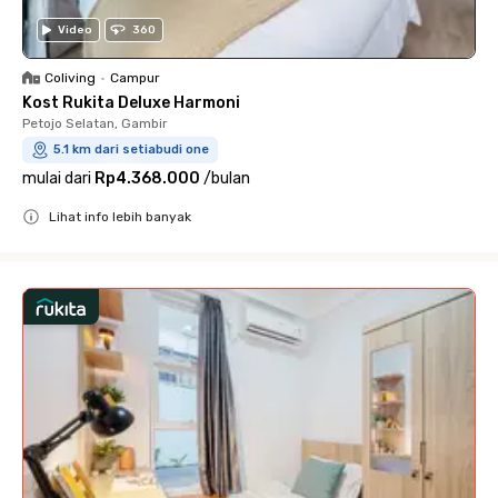
Video
360
Coliving
•
Campur
Kost Rukita Deluxe Harmoni
Petojo Selatan, Gambir
5.1 km dari setiabudi one
mulai dari
Rp4.368.000
/
bulan
Lihat info lebih banyak
Close