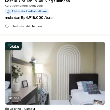
Kost Rukita Tenun CoLiving Kuningan
Karet Semanggi, Setiabudi
1.6 km dari setiabudi one
mulai dari
Rp4.918.000
/
bulan
Lihat info lebih banyak
Close
360
Coliving
•
Campur