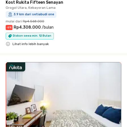
Kost Rukita Fifteen Senayan
Grogol Utara, Kebayoran Lama
3.9 km dari setiabudi one
mulai dari
Rp4.568.000
Rp4.308.000
/
bulan
-
5
%
Diskon sewa min. 12 Bulan
Lihat info lebih banyak
Close