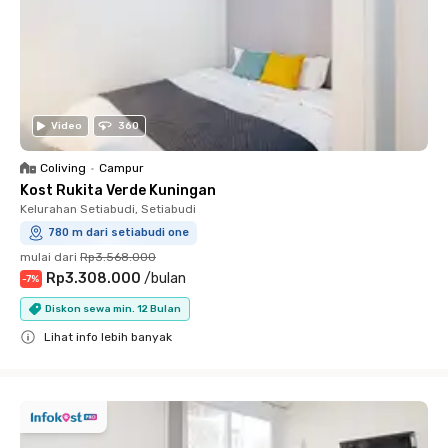
Video
360
Coliving
•
Campur
Kost Rukita Verde Kuningan
Kelurahan Setiabudi, Setiabudi
780 m dari setiabudi one
mulai dari
Rp3.568.000
Rp3.308.000
/
bulan
-
7
%
Diskon sewa min. 12 Bulan
Lihat info lebih banyak
Close