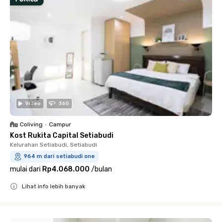
Video
360
Coliving
•
Campur
Kost Rukita Capital Setiabudi
Kelurahan Setiabudi, Setiabudi
964 m dari setiabudi one
mulai dari
Rp4.068.000
/
bulan
Lihat info lebih banyak
Close