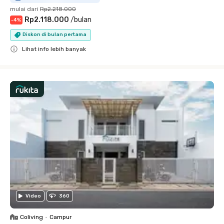
mulai dari
Rp2.218.000
Rp2.118.000
/
bulan
-
4
%
Diskon di bulan pertama
Lihat info lebih banyak
Close
Video
360
Coliving
•
Campur