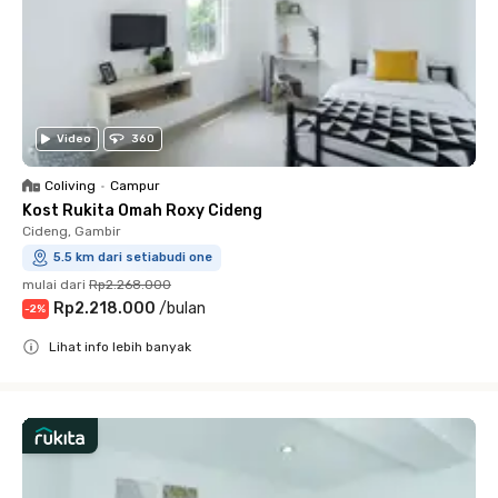
Video
360
Coliving
•
Campur
Kost Rukita Omah Roxy Cideng
Cideng, Gambir
5.5 km dari setiabudi one
mulai dari
Rp2.268.000
Rp2.218.000
/
bulan
-
2
%
Lihat info lebih banyak
Close