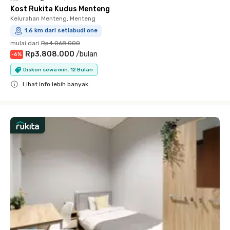
Kost Rukita Kudus Menteng
Kelurahan Menteng, Menteng
1.6 km dari setiabudi one
mulai dari
Rp4.068.000
Rp3.808.000
/
bulan
-
6
%
Diskon sewa min. 12 Bulan
Lihat info lebih banyak
Close