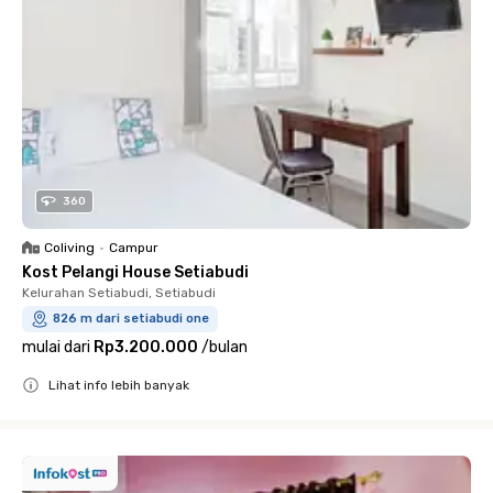
360
Coliving
•
Campur
Kost Pelangi House Setiabudi
Kelurahan Setiabudi, Setiabudi
826 m dari setiabudi one
mulai dari
Rp3.200.000
/
bulan
Lihat info lebih banyak
Close