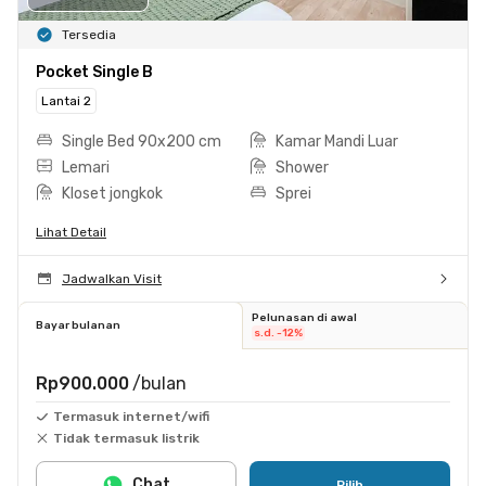
Tersedia
Pocket Single B
Lantai 2
Single Bed 90x200 cm
Kamar Mandi Luar
Lemari
Shower
Kloset jongkok
Sprei
Lihat Detail
Jadwalkan Visit
Pelunasan di awal
Bayar bulanan
s.d. -12%
Rp900.000
/bulan
Termasuk internet/wifi
Tidak termasuk listrik
Chat
Pilih