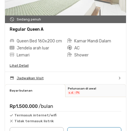
Sedang penuh
Regular Queen A
Queen Bed 160x200 cm
Kamar Mandi Dalam
Jendela arah luar
AC
Lemari
Shower
Lihat Detail
Jadwalkan Visit
Pelunasan di awal
Bayar bulanan
s.d. -7%
Rp1.500.000
/bulan
Termasuk internet/wifi
Tidak termasuk listrik