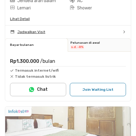
Jendela arah dalam
AC
Lemari
Shower
Lihat Detail
Jadwalkan Visit
Pelunasan di awal
Bayar bulanan
s.d. -8%
Rp1.300.000
/bulan
Termasuk internet/wifi
Tidak termasuk listrik
Chat
Join Waiting List