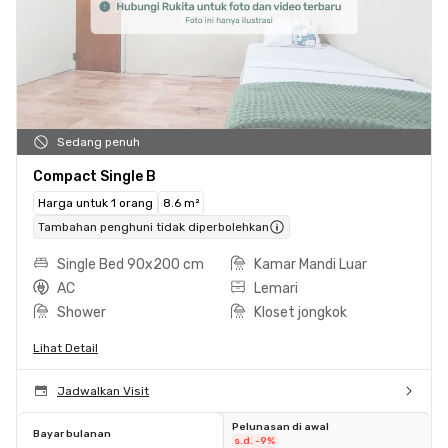
Sedang penuh
Compact Single B
Harga untuk 1 orang
8.6 m²
Tambahan penghuni tidak diperbolehkan
Single Bed 90x200 cm
Kamar Mandi Luar
AC
Lemari
Shower
Kloset jongkok
Lihat Detail
Jadwalkan Visit
Pelunasan di awal
Bayar bulanan
s.d. -9%