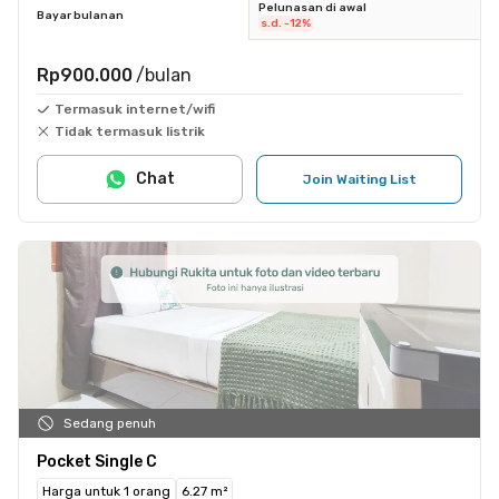
Pelunasan di awal
Bayar bulanan
s.d. -12%
Rp900.000
/bulan
Termasuk internet/wifi
Tidak termasuk listrik
Chat
Join Waiting List
Sedang penuh
Pocket Single C
Harga untuk 1 orang
6.27 m²