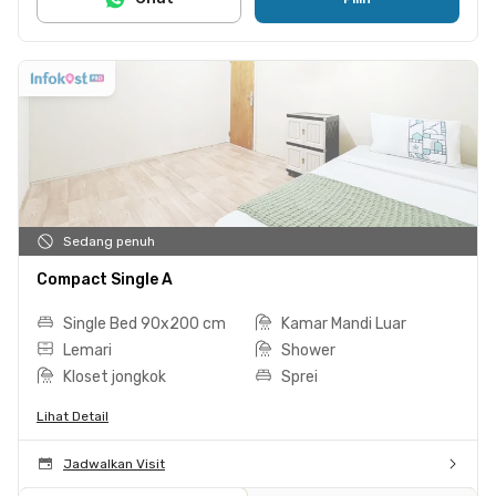
Sedang penuh
Compact Single A
Single Bed 90x200 cm
Kamar Mandi Luar
Lemari
Shower
Kloset jongkok
Sprei
Lihat Detail
Jadwalkan Visit