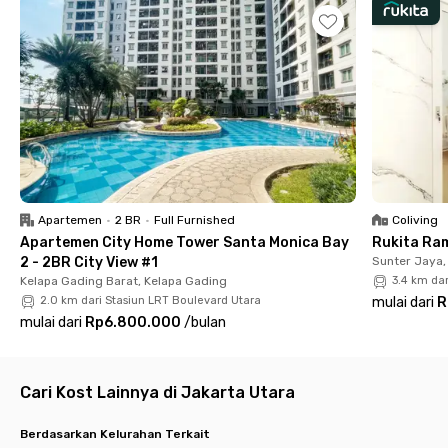
menit berkendara. Lokasi kost Sunter Jakarta Utara ini juga
strategis ke Jakarta International Stadium, yaitu 9 menit saja.
Harus bepergian ke luar kota? Bandara Internasional Halim
Perdanakusuma dan Soekarno Hatta berjarak 50 menit
berkendara.
Kost Ancol ini menawarkan kamar berfurnitur lengkap dengan
AC serta pilihan kamar mandi dalam dan luar. Tersedia pula
dapur serta area parkir bila kamu ingin membawa kendaraan
pribadi. Kost Tanjung Priok Jakarta Utara ini juga menerima
pasutri, ya. Segera booking biar nggak kehabisan kamar
Apartemen
•
2 BR
•
Full Furnished
Coliving
incaranmu via web dan aplikasi Rukita.
Apartemen City Home Tower Santa Monica Bay
Rukita Ra
2 - 2BR City View #1
Sunter Jaya,
Kelapa Gading Barat, Kelapa Gading
3.4 km da
2.0 km dari Stasiun LRT Boulevard Utara
mulai dari
R
mulai dari
Rp6.800.000
/
bulan
Cari Kost Lainnya di Jakarta Utara
Berdasarkan Kelurahan Terkait