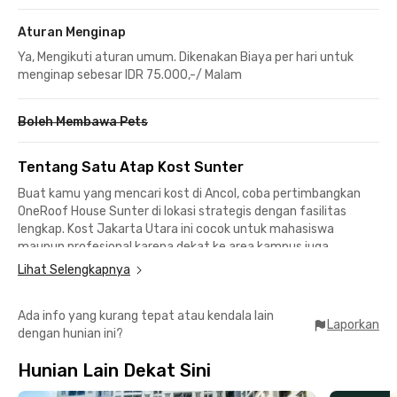
Aturan Menginap
Ya, Mengikuti aturan umum. Dikenakan Biaya per hari untuk
menginap sebesar IDR 75.000,-/ Malam
Boleh Membawa Pets
Tentang Satu Atap Kost Sunter
Buat kamu yang mencari kost di Ancol, coba pertimbangkan
OneRoof House Sunter di lokasi strategis dengan fasilitas
lengkap. Kost Jakarta Utara ini cocok untuk mahasiswa
maupun profesional karena dekat ke area kampus juga
perkantoran. Berjarak hanya 17 menit dari Universitas Bunda
Lihat Selengkapnya
Mulia, 20 menit ke Mangga Dua Square dan Astra Intenational
Tbk di Sunter. Nggak ketinggalan akses Tol JORR yang akan
Ada info yang kurang tepat atau kendala lain
mempermudah mobilitasmu.
Laporkan
dengan hunian ini?
Mencari tempat makan atau hiburan juga mudah, kok. Kamu
Hunian Lain Dekat Sini
bisa menuju Sunter Mall, Mangga Dua Mall, Mall of Indonesia,
hingga Mall Kelapa Gading yang bisa dicapai nggak lebih dari 30