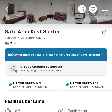
8 Agt 26 - Belum tahu
+
6
Ope
Foto
Fasilitas bersama
Lokasi
Kamar
Atura
Satu Atap Kost Sunter
Tanjung Priok, Sunter Agung
Coliving
Operasional & layanan penghuni ditangani pemilik properti
Alfredo Chandra Syahputra
Pemilik/Pengelola
•
Sejak Mei 2025
NEWINFOKPRO12NT
NEWINFOKPRO6NT
Kode: NEWINFOKPRO12NT
Kode: NEWINFOKPRO6NT
Fasilitas bersama
Wifi
Parkir Motor