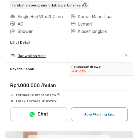
Tambahan penghuni tidak diperbolehkan
Single Bed 90x200 cm
Kamar Mandi Luar
AC
Lemari
Shower
Kloset jongkok
Lihat Detail
Jadwalkan Visit
Pelunasan di awal
Bayar bulanan
s.d. -11%
Rp1.000.000
/bulan
Termasuk internet/wifi
Tidak termasuk listrik
Chat
Join Waiting List