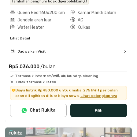
Tambahan penghuni tidak diperbolehkan
Queen Bed 160x200 cm
Kamar Mandi Dalam
Jendela arah luar
AC
Water Heater
Kulkas
Lihat Detail
Jadwalkan Visit
Rp5.036.000
/bulan
Termasuk internet/wifi, air, laundry, cleaning
Tidak termasuk listrik
Biaya listrik Rp450.000 untuk maks. 275 kWH per bulan
akan ditagihkan di luar biaya sewa.
Lihat selengkapnya
Chat Rukita
Pilih