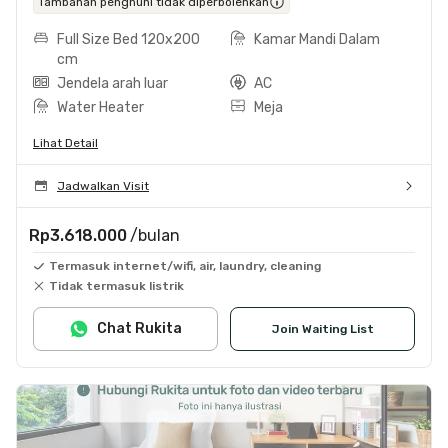
Tambahan penghuni tidak diperbolehkan
Full Size Bed 120x200
Kamar Mandi Dalam
cm
Jendela arah luar
AC
Water Heater
Meja
Lihat Detail
Jadwalkan Visit
Rp3.618.000
/bulan
Termasuk internet/wifi, air, laundry, cleaning
Tidak termasuk listrik
Chat Rukita
Join Waiting List