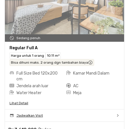
Sedang penuh
Regular Full A
Harga untuk 1 orang
10.11 m²
Bisa dihuni maks. 2 orang dgn tambahan biaya
Full Size Bed 120x200
Kamar Mandi Dalam
cm
Jendela arah luar
AC
Water Heater
Meja
Lihat Detail
Jadwalkan Visit