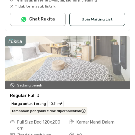
Termasuk internet/wifi, air, laundry, cleaning
Tidak termasuk listrik
Chat Rukita
Join Waiting List
Sedang penuh
Regular Full D
Harga untuk 1 orang
10.11 m²
Tambahan penghuni tidak diperbolehkan
Full Size Bed 120x200
Kamar Mandi Dalam
cm