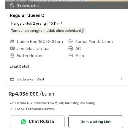
Sedang penuh
Regular Queen C
Harga untuk 2 orang
10.11 m²
Tambahan penghuni tidak diperbolehkan
Queen Bed 160x200 cm
Kamar Mandi Dalam
Jendela arah luar
AC
Water Heater
Meja
Lihat Detail
Jadwalkan Visit
Rp4.036.000
/bulan
Termasuk internet/wifi, air, laundry, cleaning
Tidak termasuk listrik
Chat Rukita
Join Waiting List