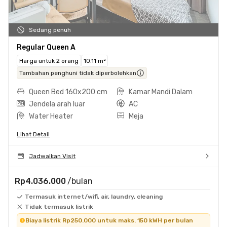
Sedang penuh
Regular Queen A
Harga untuk 2 orang
10.11 m²
Tambahan penghuni tidak diperbolehkan
Queen Bed 160x200 cm
Kamar Mandi Dalam
Jendela arah luar
AC
Water Heater
Meja
Lihat Detail
Jadwalkan Visit
Rp4.036.000
/bulan
Termasuk internet/wifi, air, laundry, cleaning
Tidak termasuk listrik
Biaya listrik Rp250.000 untuk maks. 150 kWH per bulan