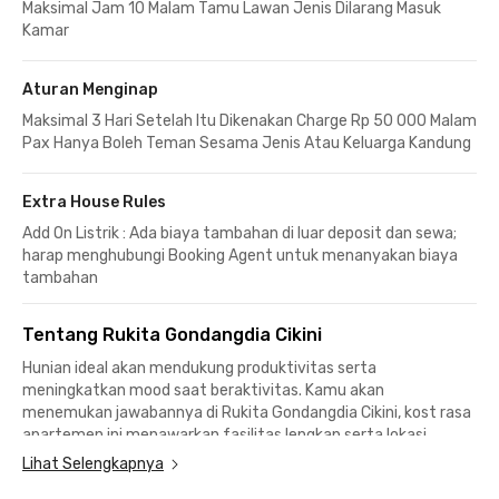
Maksimal Jam 10 Malam Tamu Lawan Jenis Dilarang Masuk
Kamar
Aturan Menginap
Maksimal 3 Hari Setelah Itu Dikenakan Charge Rp 50 000 Malam
Pax Hanya Boleh Teman Sesama Jenis Atau Keluarga Kandung
Extra House Rules
Add On Listrik : Ada biaya tambahan di luar deposit dan sewa;
harap menghubungi Booking Agent untuk menanyakan biaya
tambahan
Tentang Rukita Gondangdia Cikini
Hunian ideal akan mendukung produktivitas serta
meningkatkan mood saat beraktivitas. Kamu akan
menemukan jawabannya di Rukita Gondangdia Cikini, kost rasa
apartemen ini menawarkan fasilitas lengkap serta lokasi
strategis bagi profesional muda yang bekerja di Sudirman
Lihat Selengkapnya
maupun Thamrin.