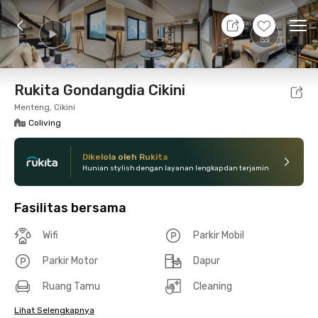
7 Agt 26 - Belum tahu
+
16
Ope
Foto
Fasilitas bersama
Lokasi
Kamar
Atura
Rukita Gondangdia Cikini
Menteng, Cikini
Coliving
Dikelola oleh Rukita
Hunian stylish dengan layanan lengkap dan terjamin
Fasilitas bersama
Wifi
Parkir Mobil
Parkir Motor
Dapur
Ruang Tamu
Cleaning
Lihat Selengkapnya