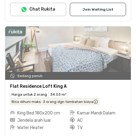
Chat Rukita
Join Waiting List
Sedang penuh
Flat Residence Loft King A
Harga untuk 2 orang
34.03 m²
Bisa dihuni maks. 3 orang dgn tambahan biaya
King Bed 180x200 cm
Kamar Mandi Dalam
Jendela arah luar
AC
Water Heater
TV