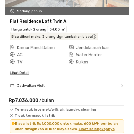
Sedang penuh
Flat Residence Loft Twin A
Harga untuk 2 orang
34.03 m²
Bisa dihuni maks. 3 orang dgn tambahan biaya
Kamar Mandi Dalam
Jendela arah luar
AC
Water Heater
TV
Kulkas
Lihat Detail
Jadwalkan Visit
Rp7.036.000
/bulan
Termasuk internet/wifi, air, laundry, cleaning
Tidak termasuk listrik
Biaya listrik Rp1.000.000 untuk maks. 600 kWH per bulan
akan ditagihkan di luar biaya sewa.
Lihat selengkapnya