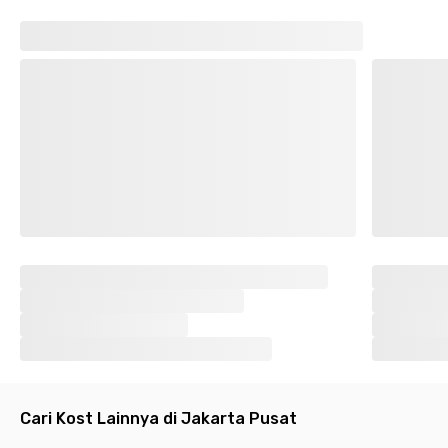
📍 Sarinah - 15 menit
Saatnya upgrade gaya hidupmu dengan tinggal di hunian yang
mendukung produktivitas dan kenyamanan. Rukita Gondangdia
Cikini membuatmu bekerja lebih fokus dan istirahat makin
optimal. Booking kamar pilihanmu di kost dekat stasiun ini
untuk menikmati hidup yang lebih seimbang di Rukita
Gondangdia Cikini!
Cari Kost Lainnya di Jakarta Pusat