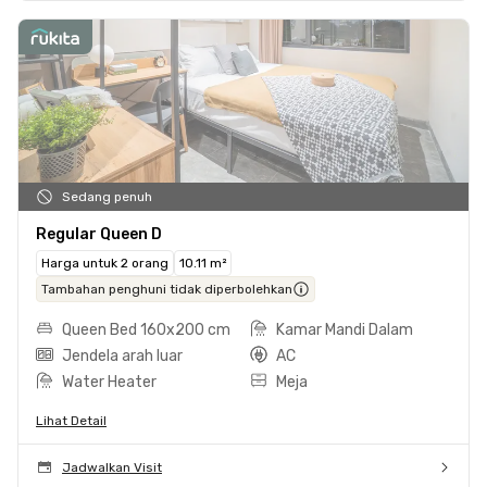
Sedang penuh
Regular Queen D
Harga untuk 2 orang
10.11 m²
Tambahan penghuni tidak diperbolehkan
Queen Bed 160x200 cm
Kamar Mandi Dalam
Jendela arah luar
AC
Water Heater
Meja
Lihat Detail
Jadwalkan Visit