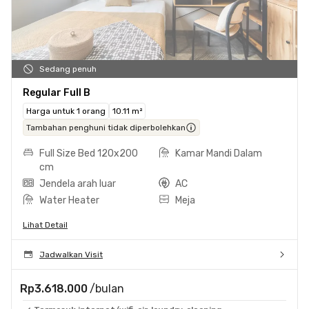
Sedang penuh
Regular Full B
Harga untuk 1 orang
10.11 m²
Tambahan penghuni tidak diperbolehkan
Full Size Bed 120x200
Kamar Mandi Dalam
cm
Jendela arah luar
AC
Water Heater
Meja
Lihat Detail
Jadwalkan Visit
Rp3.618.000
/bulan