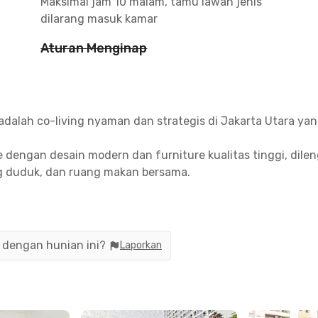
Maksimal jam 10 malam, tamu lawan jenis
dilarang masuk kamar
Aturan Menginap
r adalah co-living nyaman dan strategis di Jakarta Utara y
dengan desain modern dan furniture kualitas tinggi, dilen
ang duduk, dan ruang makan bersama.
bayar harga sewa kamar saja. Tagihan lain termasuk air, i
n dengan hunian ini?
Laporkan
9, unit Rukita ini disterilkan secara rutin oleh Tim Kebers
isa digunakan baik oleh penghuni maupun semua tamu yan