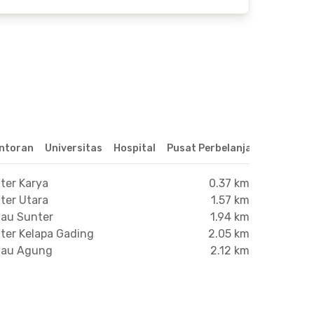
ntoran
Universitas
Hospital
Pusat Perbelanjaan & Hibura
ter Karya
0.37 km
ter Utara
1.57 km
nau Sunter
1.94 km
nter Kelapa Gading
2.05 km
anau Agung
2.12 km