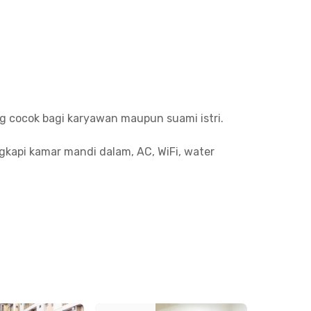
ang cocok bagi karyawan maupun suami istri.
gkapi kamar mandi dalam, AC, WiFi, water
nternet, laundry, dan pembersihan kamar sudah
ihan kami. Semua unit Rukita juga dilengkapi
g berkunjung.