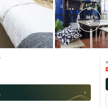
360
r
M
-
n