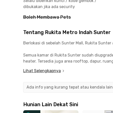
Selalu diberikan kunci / kode gembok /
dibukakan jika ada security
Boleh Membawa Pets
Tentang Rukita Metro Indah Sunter
Berlokasi di sebelah Sunter Mall, Rukita Sunte
Semua kamar di Rukita Sunter sudah diupgrade 
heater. Tersedia juga area rooftop, dapur, ru
Lihat Selengkapnya
Dengan tagihan terpadu, kamu hanya perlu mem
termasuk di dalamnya.
Ada info yang kurang tepat atau kendala lai
Untuk melindungi penghuni dari paparan COVID-1
dengan hand sanitizer dan termometer yang b
Hunian Lain Dekat Sini
Unit Rukita Metro Indah Sunter dikelilingi oleh :