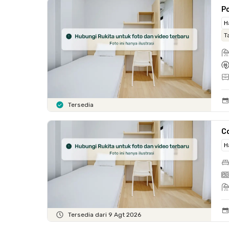
Po
H
T
Tersedia
C
H
Tersedia dari 9 Agt 2026