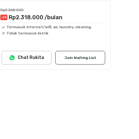
Rp2.368.000
Rp2.318.000
/bulan
-2
%
Termasuk internet/wifi, air, laundry, cleaning
Tidak termasuk listrik
Chat Rukita
Join Waiting List