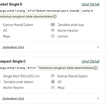
cket Single D
Lihat Detail
arga untuk 1 orang
6.9 m² (belum termasuk luas k. mandi)
Lantai 4
ambahan penghuni tidak diperbolehkan
Kamar Mandi Dalam
Jendela arah luar
AC
Water Heater
Meja
Lemari
Jadwalkan Visit
ompact Single C
Lihat Detail
arga untuk 1 orang
8.9 m²
Tambahan penghuni tidak diperbolehkan
Single Bed 100x200 cm
Kamar Mandi Dalam
Jendela arah dalam
AC
Water Heater
Meja
Jadwalkan Visit