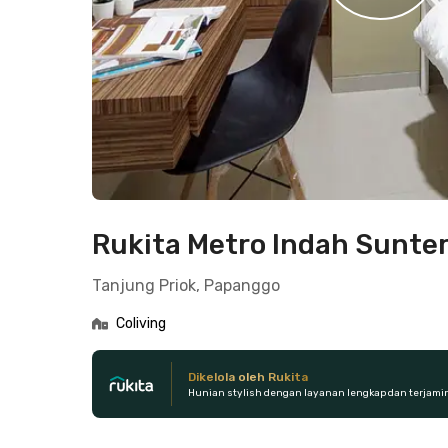
Rukita Metro Indah Sunte
Tanjung Priok, Papanggo
Coliving
Dikelola oleh Rukita
Hunian stylish dengan layanan lengkap dan terjami