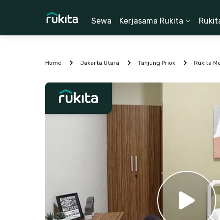
Sewa
Kerjasama Rukita
Rukit
Home
Jakarta Utara
Tanjung Priok
Rukita M