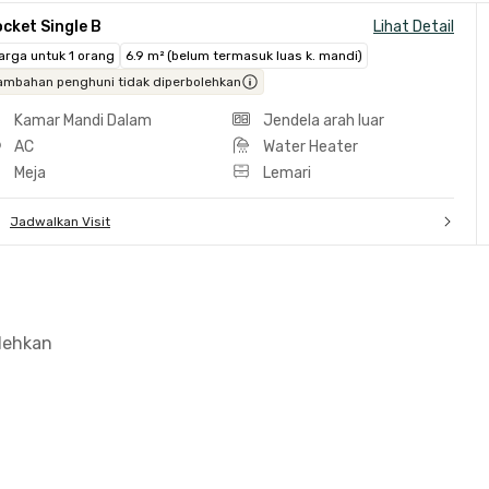
cket Single B
Lihat Detail
arga untuk 1 orang
6.9 m² (belum termasuk luas k. mandi)
ambahan penghuni tidak diperbolehkan
Kamar Mandi Dalam
Jendela arah luar
AC
Water Heater
Meja
Lemari
Jadwalkan Visit
olehkan