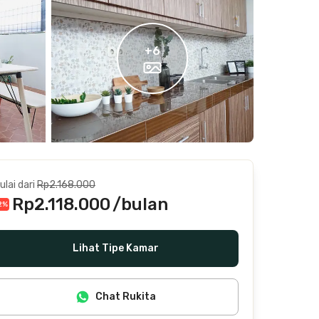
+
6
ulai dari
Rp2.168.000
Rp2.118.000
/bulan
2
%
Termasuk internet/wifi, air, laundry, cleaning
Lihat Tipe Kamar
Chat Rukita