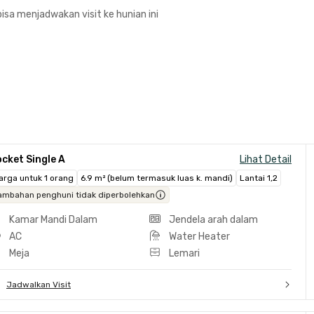
isa menjadwakan visit ke hunian ini
cket Single A
Lihat Detail
arga untuk 1 orang
6.9 m² (belum termasuk luas k. mandi)
Lantai 1,2
ambahan penghuni tidak diperbolehkan
Kamar Mandi Dalam
Jendela arah dalam
AC
Water Heater
Meja
Lemari
Jadwalkan Visit