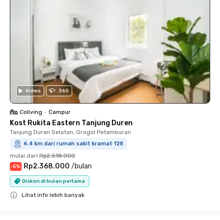
Video
360
Coliving
•
Campur
Kost Rukita Eastern Tanjung Duren
Tanjung Duren Selatan, Grogol Petamburan
6.4 km dari rumah sakit kramat 128
mulai dari
Rp2.518.000
Rp2.368.000
/
bulan
-
5
%
Diskon di bulan pertama
Lihat info lebih banyak
Close