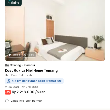
Video
360
Coliving
•
Campur
Kost Rukita Miel Home Tomang
Jati Pulo, Palmerah
4.4 km dari rumah sakit kramat 128
mulai dari
Rp2.268.000
Rp2.218.000
/
bulan
-
2
%
Lihat info lebih banyak
Close