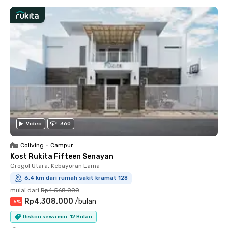
Video
360
Coliving
•
Campur
Kost Rukita Fifteen Senayan
Grogol Utara, Kebayoran Lama
6.4 km dari rumah sakit kramat 128
mulai dari
Rp4.568.000
Rp4.308.000
/
bulan
-
5
%
Diskon sewa min. 12 Bulan