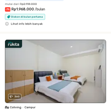
mulai dari
Rp2.118.000
Rp1.968.000
/
bulan
-
7
%
Diskon di bulan pertama
Lihat info lebih banyak
Close
360
Coliving
•
Campur