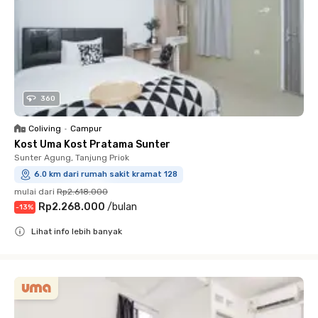
360
Coliving
•
Campur
Kost Uma Kost Pratama Sunter
Sunter Agung, Tanjung Priok
6.0 km dari rumah sakit kramat 128
mulai dari
Rp2.618.000
Rp2.268.000
/
bulan
-
13
%
Lihat info lebih banyak
Close