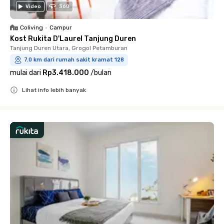
Video
360
Coliving
•
Campur
Kost Rukita D'Laurel Tanjung Duren
Tanjung Duren Utara, Grogol Petamburan
7.0 km dari rumah sakit kramat 128
mulai dari
Rp3.418.000
/
bulan
Lihat info lebih banyak
Close