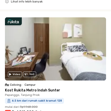
Lihat info lebih banyak
Close
Video
360
Coliving
•
Campur
Kost Rukita Metro Indah Sunter
Papanggo, Tanjung Priok
6.5 km dari rumah sakit kramat 128
mulai dari
Rp1.968.000