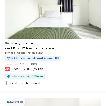
Coliving
•
Campur
Kost Kost 21 Residence Tomang
Tomang, Grogol Petamburan
5.4 km dari rumah sakit kramat 128
mulai dari
Rp2.300.000
Rp2.185.000
/
bulan
-
5
%
Diskon sewa min. 12 Bulan
Lihat info lebih banyak
Close