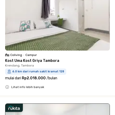
Coliving
•
Campur
Kost Uma Kost Griya Tambora
Krendang, Tambora
6.0 km dari rumah sakit kramat 128
mulai dari
Rp2.018.000
/
bulan
Lihat info lebih banyak
Close