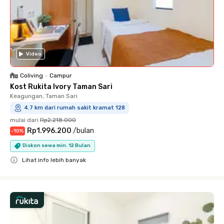
Video
Coliving
•
Campur
Kost Rukita Ivory Taman Sari
Keagungan, Taman Sari
4.7 km dari rumah sakit kramat 128
mulai dari
Rp2.218.000
Rp1.996.200
/
bulan
-
10
%
Diskon sewa min. 12 Bulan
Lihat info lebih banyak
Close