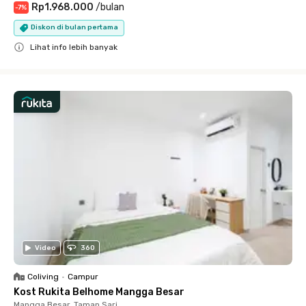
Rp1.968.000
/
bulan
-
7
%
Diskon di bulan pertama
Lihat info lebih banyak
Close
Video
360
Coliving
•
Campur
Kost Rukita Belhome Mangga Besar
Mangga Besar, Taman Sari