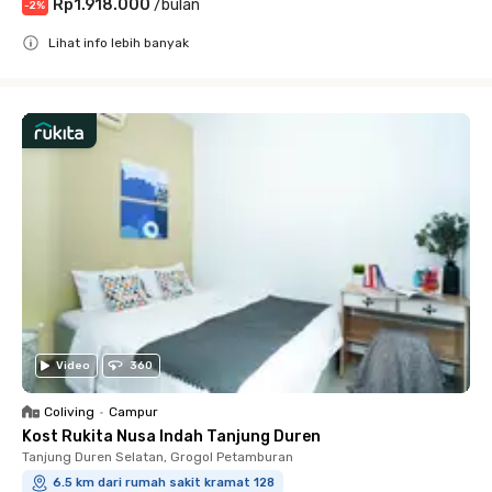
Rp1.918.000
/
bulan
-
2
%
Lihat info lebih banyak
Close
Video
360
Coliving
•
Campur
Kost Rukita Nusa Indah Tanjung Duren
Tanjung Duren Selatan, Grogol Petamburan
6.5 km dari rumah sakit kramat 128