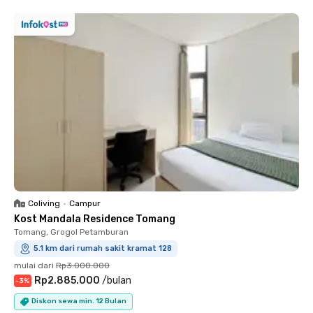
Coliving
•
Campur
Kost Mandala Residence Tomang
Tomang, Grogol Petamburan
5.1 km dari rumah sakit kramat 128
mulai dari
Rp3.000.000
Rp2.885.000
/
bulan
-
3
%
Diskon sewa min. 12 Bulan