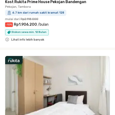
Kost Rukita Prime House Pekojan Bandengan
Pekojan, Tambora
6.7 km dari rumah sakit kramat 128
mulai dari
Rp2.118.000
Rp1.906.200
/
bulan
-
10
%
Diskon sewa min. 12 Bulan
Lihat info lebih banyak
Close