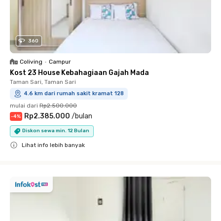
360
Coliving
•
Campur
Kost 23 House Kebahagiaan Gajah Mada
Taman Sari, Taman Sari
4.6 km dari rumah sakit kramat 128
mulai dari
Rp2.500.000
Rp2.385.000
/
bulan
-
4
%
Diskon sewa min. 12 Bulan
Lihat info lebih banyak
Close