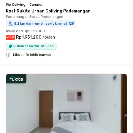
Coliving
•
Campur
Kost Rukita Urban Coliving Pademangan
Pademangan Barat, Pademangan
5.2 km dari rumah sakit kramat 128
mulai dari
Rp2.168.000
Rp1.951.200
/
bulan
-
10
%
Diskon sewa min. 12 Bulan
Lihat info lebih banyak
Close