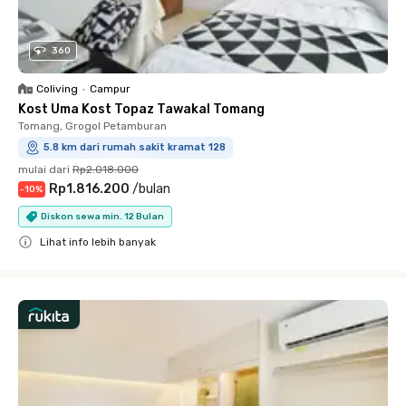
360
Coliving
•
Campur
Kost Uma Kost Topaz Tawakal Tomang
Tomang, Grogol Petamburan
5.8 km dari rumah sakit kramat 128
mulai dari
Rp2.018.000
Rp1.816.200
/
bulan
-
10
%
Diskon sewa min. 12 Bulan
Lihat info lebih banyak
Close