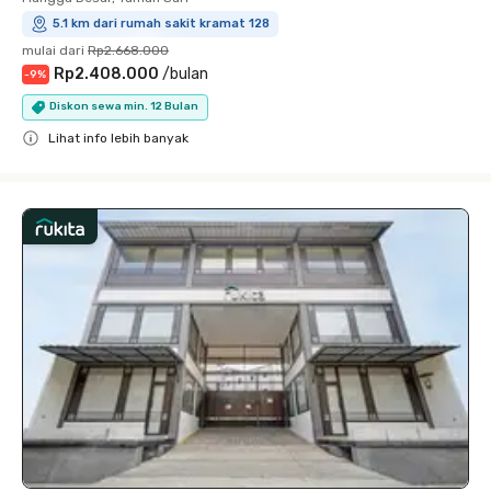
5.1 km dari rumah sakit kramat 128
mulai dari
Rp2.668.000
Rp2.408.000
/
bulan
-
9
%
Diskon sewa min. 12 Bulan
Lihat info lebih banyak
Close