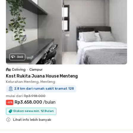
360
Coliving
•
Campur
Kost Rukita Juana House Menteng
Kelurahan Menteng, Menteng
2.8 km dari rumah sakit kramat 128
mulai dari
Rp3.918.000
Rp3.658.000
/
bulan
-
6
%
Diskon sewa min. 12 Bulan
Lihat info lebih banyak
Close