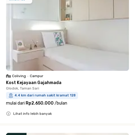
Coliving
•
Campur
Kost Kejayaan Gajahmada
Glodok, Taman Sari
4.4 km dari rumah sakit kramat 128
mulai dari
Rp2.650.000
/
bulan
Lihat info lebih banyak
Close