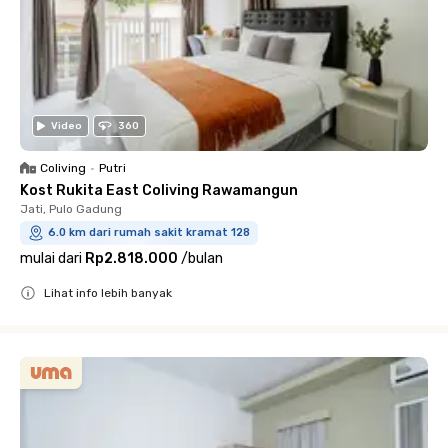
Video
360
Coliving
•
Putri
Kost Rukita East Coliving Rawamangun
Jati, Pulo Gadung
6.0 km dari rumah sakit kramat 128
mulai dari
Rp2.818.000
/
bulan
Lihat info lebih banyak
Close