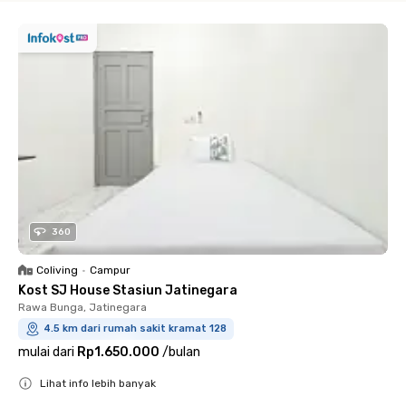
360
Coliving
•
Campur
Kost SJ House Stasiun Jatinegara
Rawa Bunga, Jatinegara
4.5 km dari rumah sakit kramat 128
mulai dari
Rp1.650.000
/
bulan
Lihat info lebih banyak
Close