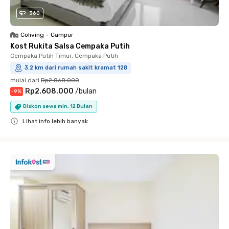
360
Coliving
•
Campur
Kost Rukita Salsa Cempaka Putih
Cempaka Putih Timur, Cempaka Putih
3.2 km dari rumah sakit kramat 128
mulai dari
Rp2.868.000
Rp2.608.000
/
bulan
-
9
%
Diskon sewa min. 12 Bulan
Lihat info lebih banyak
Close