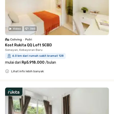
Video
360
Coliving
•
Putri
Kost Rukita QQ Loft SCBD
Senayan, Kebayoran Baru
6.0 km dari rumah sakit kramat 128
mulai dari
Rp5.918.000
/
bulan
Lihat info lebih banyak
Close