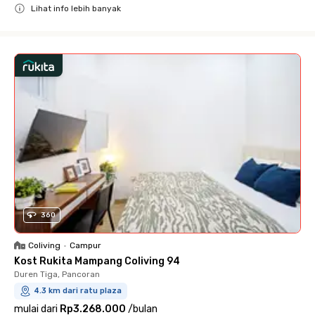
Lihat info lebih banyak
Close
360
Coliving
•
Campur
Kost Rukita Mampang Coliving 94
Duren Tiga, Pancoran
4.3 km dari ratu plaza
mulai dari
Rp3.268.000
/
bulan