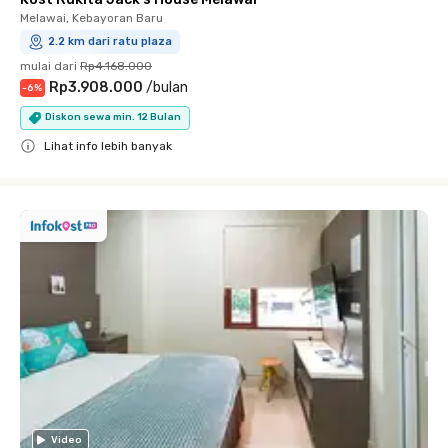
Melawai, Kebayoran Baru
2.2 km dari ratu plaza
mulai dari
Rp4.168.000
Rp3.908.000
/
bulan
-
6
%
Diskon sewa min. 12 Bulan
Lihat info lebih banyak
Close
Video