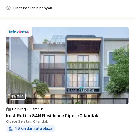
Lihat info lebih banyak
Close
360
Coliving
•
Campur
Kost Rukita 8AM Residence Cipete Cilandak
Cipete Selatan, Cilandak
4.3 km dari ratu plaza