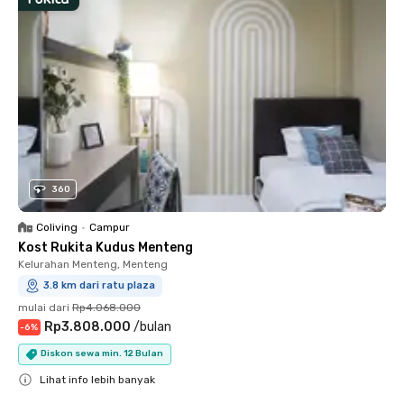
360
Coliving
•
Campur
Kost Rukita Kudus Menteng
Kelurahan Menteng, Menteng
3.8 km dari ratu plaza
mulai dari
Rp4.068.000
Rp3.808.000
/
bulan
-
6
%
Diskon sewa min. 12 Bulan
Lihat info lebih banyak
Close