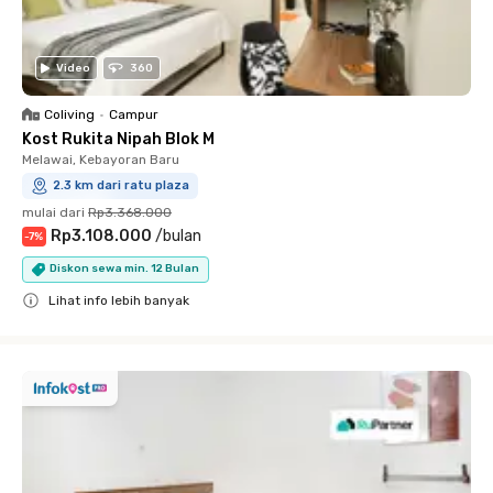
Video
360
Coliving
•
Campur
Kost Rukita Nipah Blok M
Melawai, Kebayoran Baru
2.3 km dari ratu plaza
mulai dari
Rp3.368.000
Rp3.108.000
/
bulan
-
7
%
Diskon sewa min. 12 Bulan
Lihat info lebih banyak
Close