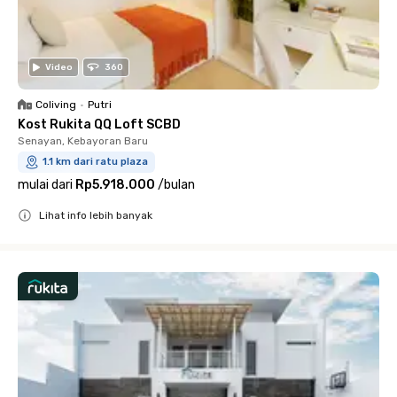
Video
360
Coliving
•
Putri
Kost Rukita QQ Loft SCBD
Senayan, Kebayoran Baru
1.1 km dari ratu plaza
mulai dari
Rp5.918.000
/
bulan
Lihat info lebih banyak
Close