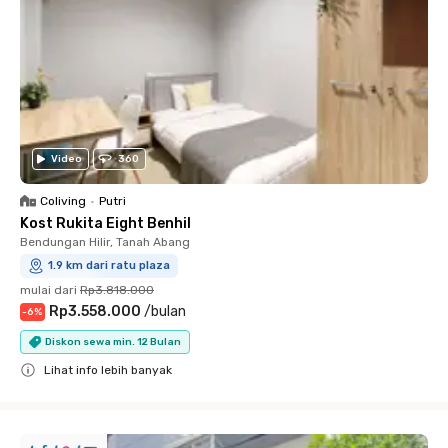
Video
360
Coliving
•
Putri
Kost Rukita Eight Benhil
Bendungan Hilir, Tanah Abang
1.9 km dari ratu plaza
mulai dari
Rp3.818.000
Rp3.558.000
/
bulan
-
6
%
Diskon sewa min. 12 Bulan
Lihat info lebih banyak
Close