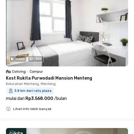
Video
360
Coliving
•
Campur
Kost Rukita Purwodadi Mansion Menteng
Kelurahan Menteng, Menteng
3.8 km dari ratu plaza
mulai dari
Rp3.568.000
/
bulan
Lihat info lebih banyak
Close