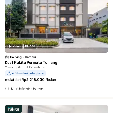
Video
360
Coliving
•
Campur
Kost Rukita Permata Tomang
Tomang, Grogol Petamburan
6.3 km dari ratu plaza
mulai dari
Rp2.218.000
/
bulan
Lihat info lebih banyak
Close