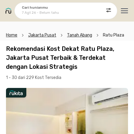
Cari hunianmu
7 Agt 26 - Belum tahu
Ope
Home
Jakarta Pusat
Tanah Abang
Ratu Plaza
Rekomendasi Kost Dekat Ratu Plaza,
Jakarta Pusat Terbaik & Terdekat
dengan Lokasi Strategis
1 - 30 dari 229 Kost
Tersedia