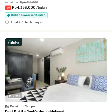
mulai dari
Rp4.618.000
Rp4.358.000
/
bulan
-
5
%
Diskon sewa min. 12 Bulan
Lihat info lebih banyak
Close
Video
Coliving
•
Campur
Kost Rukita Jack's House Melawai