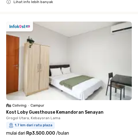
Lihat info lebih banyak
Close
Coliving
•
Campur
Kost Loby Guesthouse Kemandoran Senayan
Grogol Utara, Kebayoran Lama
1.7 km dari ratu plaza
mulai dari
Rp3.500.000
/
bulan