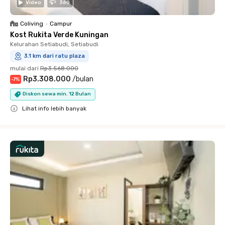
Video
360
Coliving
•
Campur
Kost Rukita Verde Kuningan
Kelurahan Setiabudi, Setiabudi
3.1 km dari ratu plaza
mulai dari
Rp3.568.000
Rp3.308.000
/
bulan
-
7
%
Diskon sewa min. 12 Bulan
Lihat info lebih banyak
Close