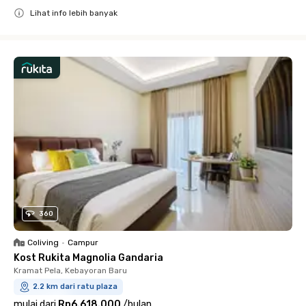
Lihat info lebih banyak
Close
360
Coliving
•
Campur
Kost Rukita Magnolia Gandaria
Kramat Pela, Kebayoran Baru
2.2 km dari ratu plaza
mulai dari
Rp6.618.000
/
bulan