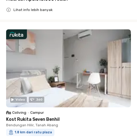
Lihat info lebih banyak
Close
Video
360
Coliving
•
Campur
Kost Rukita Seven Benhil
Bendungan Hilir, Tanah Abang
1.8 km dari ratu plaza