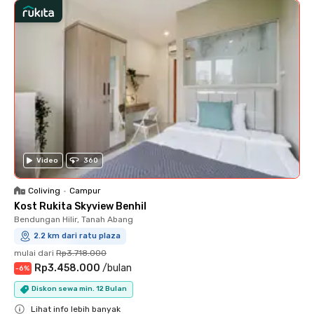
Video
360
Coliving
•
Campur
Kost Rukita Skyview Benhil
Bendungan Hilir, Tanah Abang
2.2 km dari ratu plaza
mulai dari
Rp3.718.000
Rp3.458.000
/
bulan
-
6
%
Diskon sewa min. 12 Bulan
Lihat info lebih banyak