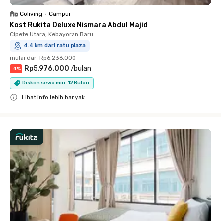
Coliving
•
Campur
Kost Rukita Deluxe Nismara Abdul Majid
Cipete Utara, Kebayoran Baru
4.4 km dari ratu plaza
mulai dari
Rp6.236.000
Rp5.976.000
/
bulan
-
4
%
Diskon sewa min. 12 Bulan
Lihat info lebih banyak
Close