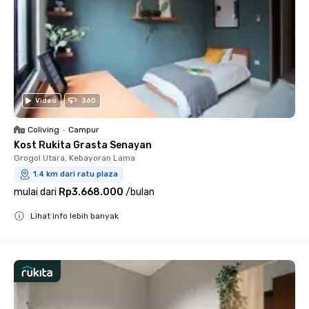
Video
360
Coliving
•
Campur
Kost Rukita Grasta Senayan
Grogol Utara, Kebayoran Lama
1.4 km dari ratu plaza
mulai dari
Rp3.668.000
/
bulan
Lihat info lebih banyak
Close