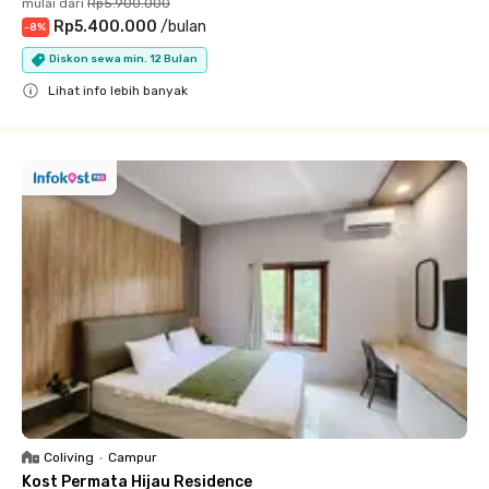
mulai dari
Rp5.900.000
Rp5.400.000
/
bulan
-
8
%
Diskon sewa min. 12 Bulan
Lihat info lebih banyak
Close
Coliving
•
Campur
Kost Permata Hijau Residence