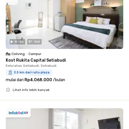
Video
360
Coliving
•
Campur
Kost Rukita Capital Setiabudi
Kelurahan Setiabudi, Setiabudi
3.5 km dari ratu plaza
mulai dari
Rp4.068.000
/
bulan
Lihat info lebih banyak
Close