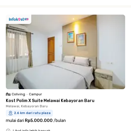
Close
Coliving
•
Campur
Kost Polim X Suite Melawai Kebayoran Baru
Melawai, Kebayoran Baru
2.6 km dari ratu plaza
mulai dari
Rp5.000.000
/
bulan
Lihat info lebih banyak