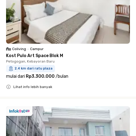
Coliving
•
Campur
Kost Pulo Art Space Blok M
Petogogan, Kebayoran Baru
2.4 km dari ratu plaza
mulai dari
Rp3.300.000
/
bulan
Lihat info lebih banyak
Close