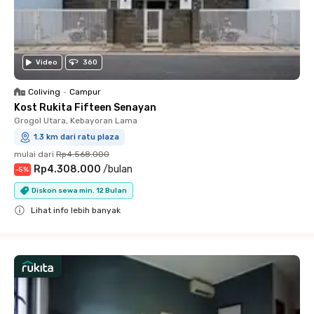
Video
360
Coliving
•
Campur
Kost Rukita Fifteen Senayan
Grogol Utara, Kebayoran Lama
1.3 km dari ratu plaza
mulai dari
Rp4.568.000
Rp4.308.000
/
bulan
-
5
%
Diskon sewa min. 12 Bulan
Lihat info lebih banyak
Close