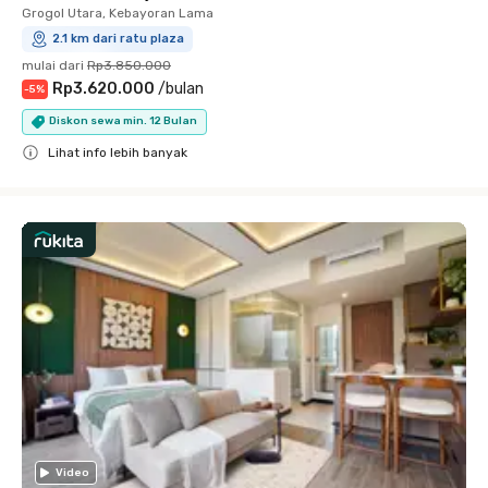
Grogol Utara, Kebayoran Lama
2.1 km dari ratu plaza
mulai dari
Rp3.850.000
Rp3.620.000
/
bulan
-
5
%
Diskon sewa min. 12 Bulan
Lihat info lebih banyak
Close
Video