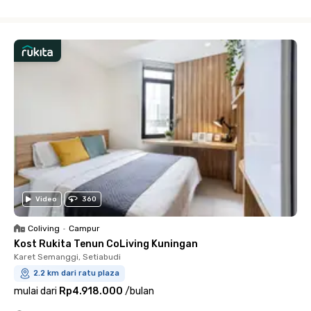
Close
Video
360
Coliving
•
Campur
Kost Rukita Tenun CoLiving Kuningan
Karet Semanggi, Setiabudi
2.2 km dari ratu plaza
mulai dari
Rp4.918.000
/
bulan