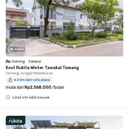
Video
Coliving
•
Campur
Kost Rukita Winter Tawakal Tomang
Tomang, Grogol Petamburan
6.3 km dari ratu plaza
mulai dari
Rp2.568.000
/
bulan
Lihat info lebih banyak
Close