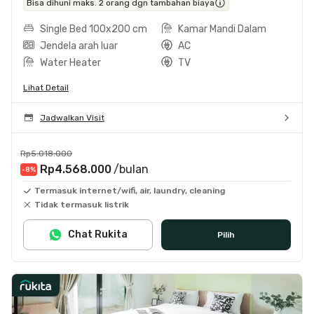
Bisa dihuni maks. 2 orang dgn tambahan biaya
Single Bed 100x200 cm
Kamar Mandi Dalam
Jendela arah luar
AC
Water Heater
TV
Lihat Detail
Jadwalkan Visit
Rp5.018.000
Rp4.568.000
/bulan
-8
%
Termasuk internet/wifi, air, laundry, cleaning
Tidak termasuk listrik
Chat Rukita
Pilih