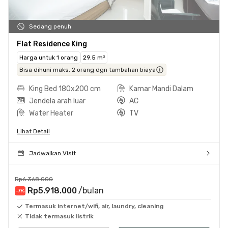
Sedang penuh
Flat Residence King
Harga untuk 1 orang
29.5 m²
Bisa dihuni maks. 2 orang dgn tambahan biaya
King Bed 180x200 cm
Kamar Mandi Dalam
Jendela arah luar
AC
Water Heater
TV
Lihat Detail
Jadwalkan Visit
Rp6.368.000
Rp5.918.000
/bulan
-7
%
Termasuk internet/wifi, air, laundry, cleaning
Tidak termasuk listrik