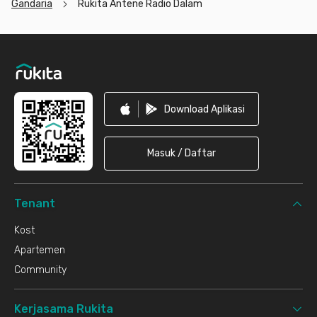
Gandaria
Rukita Antene Radio Dalam
Footer
Download Aplikasi
Masuk / Daftar
Tenant
Kost
Apartemen
Community
Kerjasama Rukita