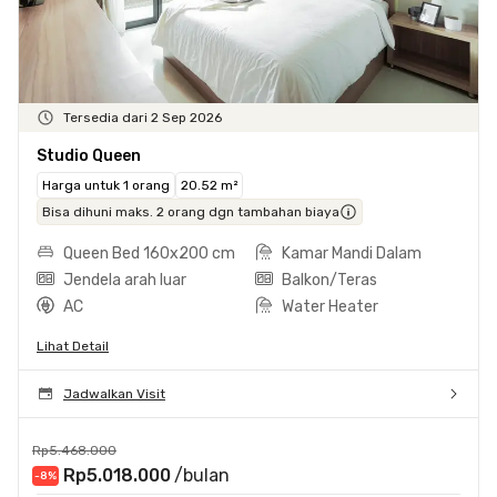
Tersedia dari 2 Sep 2026
Studio Queen
Harga untuk 1 orang
20.52 m²
Bisa dihuni maks. 2 orang dgn tambahan biaya
Queen Bed 160x200 cm
Kamar Mandi Dalam
Jendela arah luar
Balkon/Teras
AC
Water Heater
Lihat Detail
Jadwalkan Visit
Rp5.468.000
Rp5.018.000
/bulan
-8
%