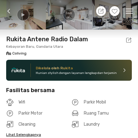
10 Agt 26 - Belum tahu
+
16
Ope
360
Foto
Fasilitas bersama
Lokasi
Kamar
Atura
Rukita Antene Radio Dalam
Kebayoran Baru, Gandaria Utara
Coliving
Dikelola oleh Rukita
Hunian stylish dengan layanan lengkap dan terjamin
Fasilitas bersama
Wifi
Parkir Mobil
Parkir Motor
Ruang Tamu
Cleaning
Laundry
Lihat Selengkapnya