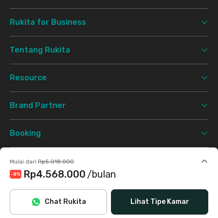
Rukita for Business
Tentang Rukita
Resource
Brand Partner
Booking
Support
Mulai dari
Rp5.018.000
Rp4.568.000
/bulan
-8
%
Syarat & Ketentuan
Kebijakan Privasi
©
2026 Rukita. All rights reserved.
Termasuk internet/wifi, air, laundry, cleaning
Chat Rukita
Lihat Tipe Kamar
Facebook
Instagram
Twitter
TikTok