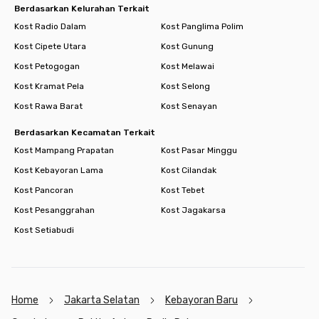
Berdasarkan Kelurahan Terkait
Kost Radio Dalam
Kost Panglima Polim
Kost Cipete Utara
Kost Gunung
Kost Petogogan
Kost Melawai
Kost Kramat Pela
Kost Selong
Kost Rawa Barat
Kost Senayan
Berdasarkan Kecamatan Terkait
Kost Mampang Prapatan
Kost Pasar Minggu
Kost Kebayoran Lama
Kost Cilandak
Kost Pancoran
Kost Tebet
Kost Pesanggrahan
Kost Jagakarsa
Kost Setiabudi
Home
Jakarta Selatan
Kebayoran Baru