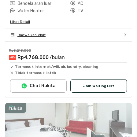
Jendela arah luar
AC
Water Heater
TV
Lihat Detail
Jadwalkan Visit
Rp5.218.000
Rp4.768.000
/bulan
-8
%
Termasuk internet/wifi, air, laundry, cleaning
Tidak termasuk listrik
Chat Rukita
Join Waiting List