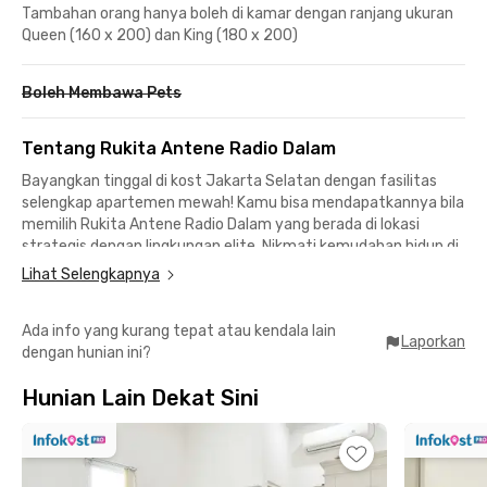
Tambahan orang hanya boleh di kamar dengan ranjang ukuran
Queen (160 x 200) dan King (180 x 200)
Boleh Membawa Pets
Tentang Rukita Antene Radio Dalam
Bayangkan tinggal di kost Jakarta Selatan dengan fasilitas
selengkap apartemen mewah! Kamu bisa mendapatkannya bila
memilih Rukita Antene Radio Dalam yang berada di lokasi
strategis dengan lingkungan elite. Nikmati kemudahan hidup di
hunian coliving eksklusif yang dirancang khusus untuk para
Lihat Selengkapnya
profesional muda yang dinamis.
Ada info yang kurang tepat atau kendala lain
Lokasi Premium, Akses Tanpa Batas:
Laporkan
dengan hunian ini?
📍 Hanya 300 meter dari ACE Hardware, dikelilingi cafe Jaksel
kekinian, restoran lezat, pertokoan lengkap, dan pusat
Hunian Lain Dekat Sini
perkantoran bergengsi.
🏢 Akses mudah ke area perkantoran di Gandaria, Pondok Indah,
Blok M, dan Senayan, menjadikan mobilitas harianmu lancar.
🚆 Dekat dengan stasiun MRT dan halte bus TransJakarta,
memudahkanmu menjelajahi seluruh penjuru Jakarta.