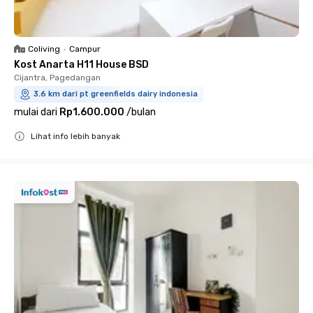
Coliving
•
Campur
Kost Anarta H11 House BSD
Cijantra, Pagedangan
3.6 km dari pt greenfields dairy indonesia
mulai dari
Rp1.600.000
/
bulan
Lihat info lebih banyak
Close