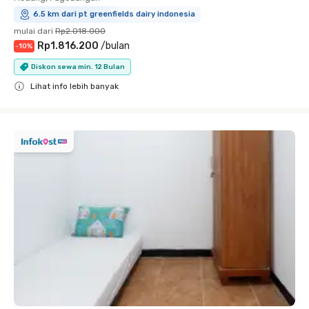
6.5 km dari pt greenfields dairy indonesia
mulai dari
Rp2.018.000
Rp1.816.200
/
bulan
-
10
%
Diskon sewa min. 12 Bulan
Lihat info lebih banyak
Close