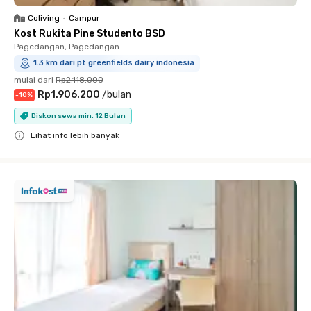
Coliving
•
Campur
Kost Rukita Pine Studento BSD
Pagedangan, Pagedangan
1.3 km dari pt greenfields dairy indonesia
mulai dari
Rp2.118.000
Rp1.906.200
/
bulan
-
10
%
Diskon sewa min. 12 Bulan
Lihat info lebih banyak
Close