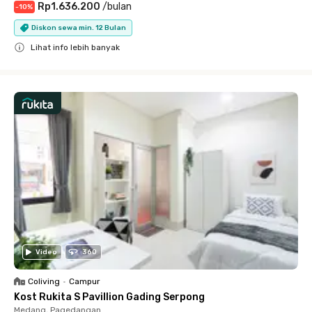
Rp1.636.200
/
bulan
-
10
%
Diskon sewa min. 12 Bulan
Lihat info lebih banyak
Close
Video
360
Coliving
•
Campur
Kost Rukita S Pavillion Gading Serpong
Medang, Pagedangan