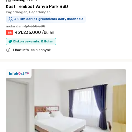
Coliving
•
Putri
Kost Temkost Vanya Park BSD
Pagedangan, Pagedangan
4.0 km dari pt greenfields dairy indonesia
mulai dari
Rp1.350.000
Rp1.235.000
/
bulan
-
8
%
Diskon sewa min. 12 Bulan
Lihat info lebih banyak
Close