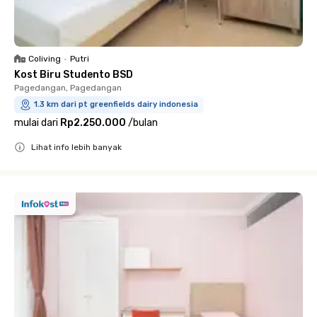
Coliving
•
Putri
Kost Biru Studento BSD
Pagedangan, Pagedangan
1.3 km dari pt greenfields dairy indonesia
mulai dari
Rp2.250.000
/
bulan
Lihat info lebih banyak
Close