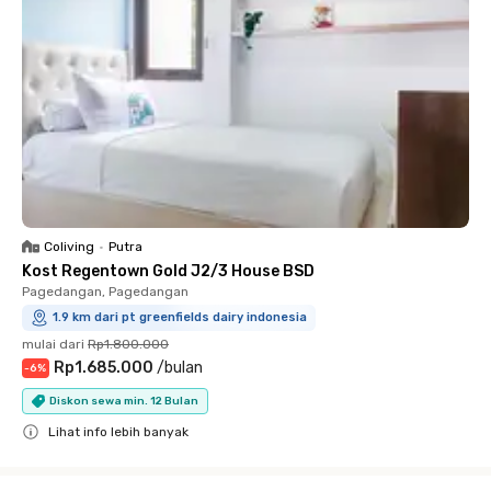
Coliving
•
Putra
Kost Regentown Gold J2/3 House BSD
Pagedangan, Pagedangan
1.9 km dari pt greenfields dairy indonesia
mulai dari
Rp1.800.000
Rp1.685.000
/
bulan
-
6
%
Diskon sewa min. 12 Bulan
Lihat info lebih banyak
Close