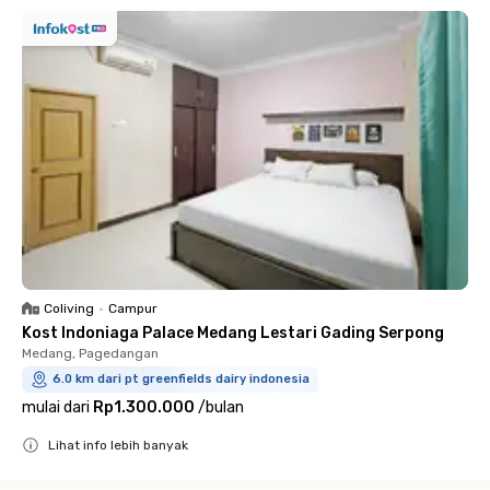
Coliving
•
Campur
Kost Indoniaga Palace Medang Lestari Gading Serpong
Medang, Pagedangan
6.0 km dari pt greenfields dairy indonesia
mulai dari
Rp1.300.000
/
bulan
Lihat info lebih banyak
Close