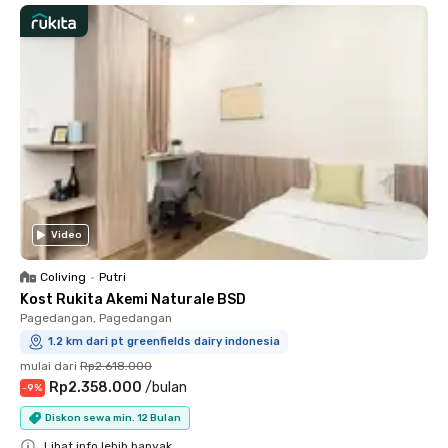
Video
Coliving
•
Putri
Kost Rukita Akemi Naturale BSD
Pagedangan, Pagedangan
1.2 km dari pt greenfields dairy indonesia
mulai dari
Rp2.618.000
Rp2.358.000
/
bulan
-
9
%
Diskon sewa min. 12 Bulan
Lihat info lebih banyak