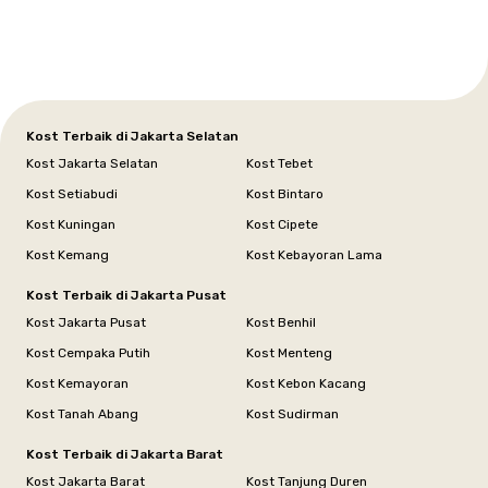
Selatan
Banten
Selatan
Barat
Barat
Bali
Yogyakarta
Tengah
Utara
Kost Terbaik di Jakarta Selatan
Kost Jakarta Selatan
Kost Tebet
Kost Setiabudi
Kost Bintaro
Kost Kuningan
Kost Cipete
Kost Kemang
Kost Kebayoran Lama
Kost Terbaik di Jakarta Pusat
Kost Jakarta Pusat
Kost Benhil
Kost Cempaka Putih
Kost Menteng
Kost Kemayoran
Kost Kebon Kacang
Kost Tanah Abang
Kost Sudirman
Kost Terbaik di Jakarta Barat
Kost Jakarta Barat
Kost Tanjung Duren