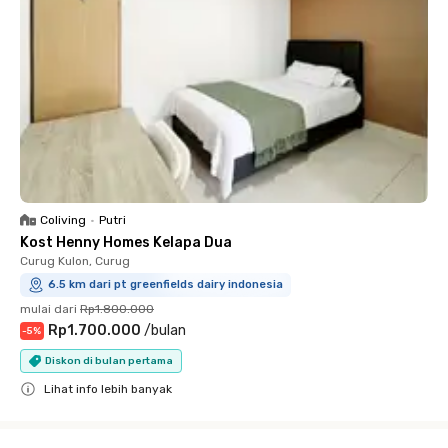
Coliving
•
Putri
Kost Henny Homes Kelapa Dua
Curug Kulon, Curug
6.5 km dari pt greenfields dairy indonesia
mulai dari
Rp1.800.000
Rp1.700.000
/
bulan
-
5
%
Diskon di bulan pertama
Lihat info lebih banyak
Close