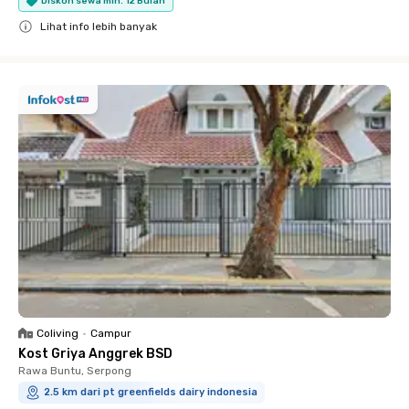
Diskon sewa min. 12 Bulan
Lihat info lebih banyak
Close
Coliving
•
Campur
Kost Griya Anggrek BSD
Rawa Buntu, Serpong
2.5 km dari pt greenfields dairy indonesia