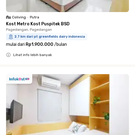
Coliving
•
Putra
Kost Metro Kost Puspitek BSD
Pagedangan, Pagedangan
2.7 km dari pt greenfields dairy indonesia
mulai dari
Rp1.900.000
/
bulan
Lihat info lebih banyak
Close