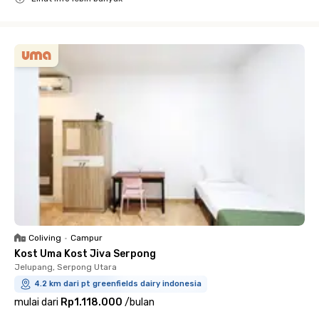
Close
Coliving
•
Campur
Kost Uma Kost Jiva Serpong
Jelupang, Serpong Utara
4.2 km dari pt greenfields dairy indonesia
mulai dari
Rp1.118.000
/
bulan