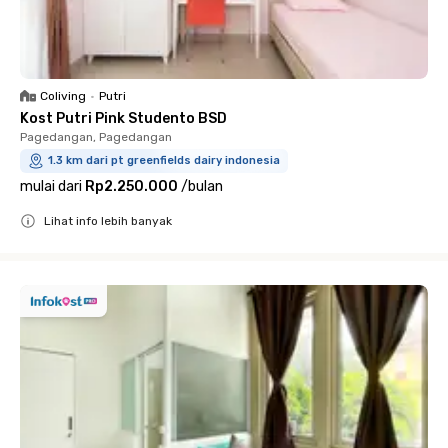
Coliving
•
Putri
Kost Putri Pink Studento BSD
Pagedangan, Pagedangan
1.3 km dari pt greenfields dairy indonesia
mulai dari
Rp2.250.000
/
bulan
Lihat info lebih banyak
Close