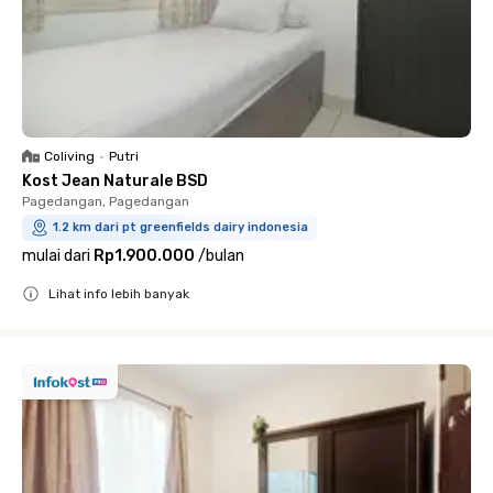
Coliving
•
Putri
Kost Jean Naturale BSD
Pagedangan, Pagedangan
1.2 km dari pt greenfields dairy indonesia
mulai dari
Rp1.900.000
/
bulan
Lihat info lebih banyak
Close