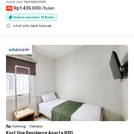
mulai dari
Rp1.550.000
Rp1.435.000
/
bulan
-
7
%
Diskon sewa min. 12 Bulan
Lihat info lebih banyak
Close
Coliving
•
Campur
Kost One Residence Anarta BSD