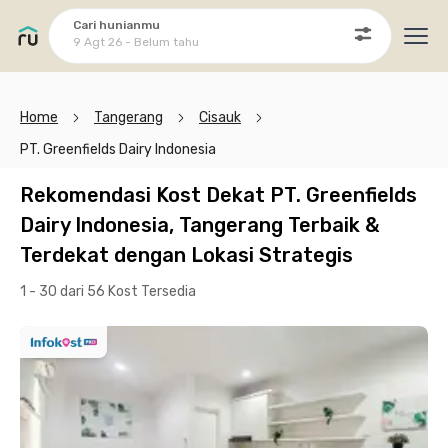
Cari hunianmu
9 Agt 26 - Belum tahu
Ope
Home
Tangerang
Cisauk
PT. Greenfields Dairy Indonesia
Rekomendasi Kost Dekat PT. Greenfields
Dairy Indonesia, Tangerang Terbaik &
Terdekat dengan Lokasi Strategis
1 - 30 dari 56 Kost
Tersedia