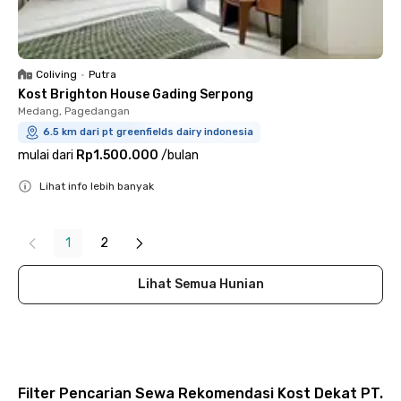
Coliving
•
Putra
Kost Brighton House Gading Serpong
Medang, Pagedangan
6.5 km dari pt greenfields dairy indonesia
mulai dari
Rp1.500.000
/
bulan
Lihat info lebih banyak
Close
1
2
Lihat Semua Hunian
Filter Pencarian Sewa Rekomendasi Kost Dekat PT.