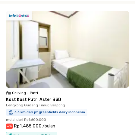
Coliving
•
Putri
Kost Kost Putri Aster BSD
Lengkong Gudang Timur, Serpong
3.3 km dari pt greenfields dairy indonesia
mulai dari
Rp1.600.000
Rp1.485.000
/
bulan
-
7
%