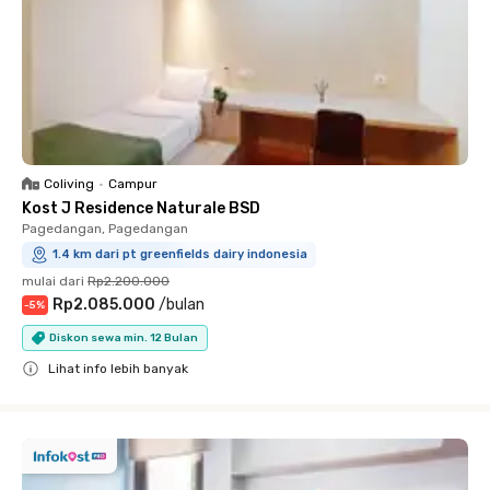
Coliving
•
Campur
Kost J Residence Naturale BSD
Pagedangan, Pagedangan
1.4 km dari pt greenfields dairy indonesia
mulai dari
Rp2.200.000
Rp2.085.000
/
bulan
-
5
%
Diskon sewa min. 12 Bulan
Lihat info lebih banyak
Close