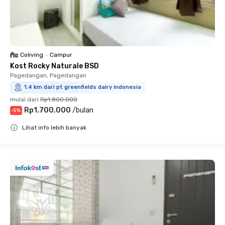
Coliving
•
Campur
Kost Rocky Naturale BSD
Pagedangan, Pagedangan
1.4 km dari pt greenfields dairy indonesia
mulai dari
Rp1.800.000
Rp1.700.000
/
bulan
-
5
%
Lihat info lebih banyak
Close