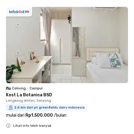
Coliving
•
Campur
Kost La Botanica BSD
Lengkong Wetan, Serpong
2.6 km dari pt greenfields dairy indonesia
mulai dari
Rp1.500.000
/
bulan
Lihat info lebih banyak
Close