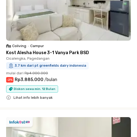
Coliving
•
Campur
Kost Alesha House 3-1 Vanya Park BSD
Cicalengka, Pagedangan
3.7 km dari pt greenfields dairy indonesia
mulai dari
Rp4.000.000
Rp3.885.000
/
bulan
-
2
%
Diskon sewa min. 12 Bulan
Lihat info lebih banyak
Close