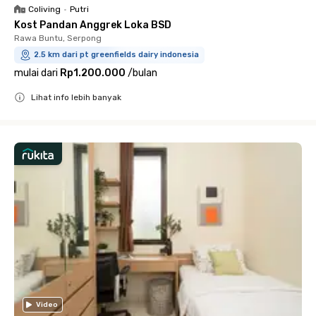
Coliving
•
Putri
Kost Pandan Anggrek Loka BSD
Rawa Buntu, Serpong
2.5 km dari pt greenfields dairy indonesia
mulai dari
Rp1.200.000
/
bulan
Lihat info lebih banyak
Close
Video