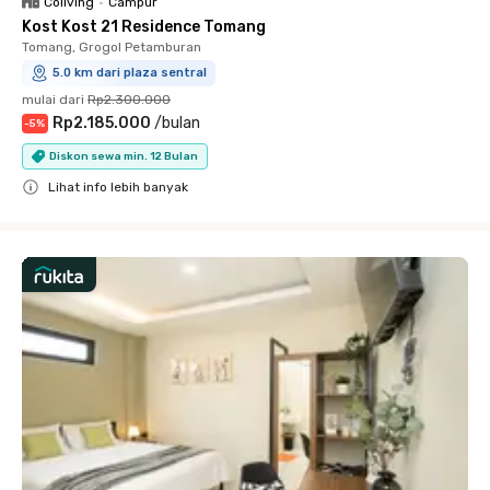
Coliving
•
Campur
Kost Kost 21 Residence Tomang
Tomang, Grogol Petamburan
5.0 km dari plaza sentral
mulai dari
Rp2.300.000
Rp2.185.000
/
bulan
-
5
%
Diskon sewa min. 12 Bulan
Lihat info lebih banyak
Close