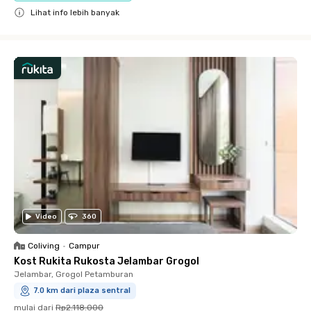
Lihat info lebih banyak
Close
Video
360
Coliving
•
Campur
Kost Rukita Rukosta Jelambar Grogol
Jelambar, Grogol Petamburan
7.0 km dari plaza sentral
mulai dari
Rp2.118.000