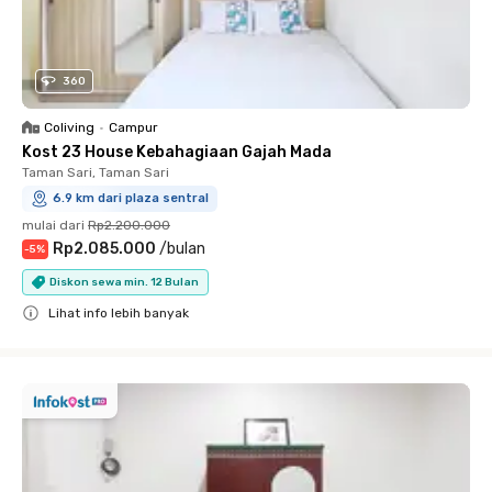
360
Coliving
•
Campur
Kost 23 House Kebahagiaan Gajah Mada
Taman Sari, Taman Sari
6.9 km dari plaza sentral
mulai dari
Rp2.200.000
Rp2.085.000
/
bulan
-
5
%
Diskon sewa min. 12 Bulan
Lihat info lebih banyak
Close