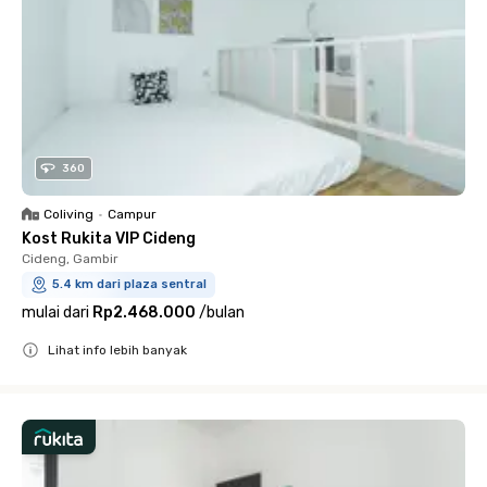
360
Coliving
•
Campur
Kost Rukita VIP Cideng
Cideng, Gambir
5.4 km dari plaza sentral
mulai dari
Rp2.468.000
/
bulan
Lihat info lebih banyak
Close