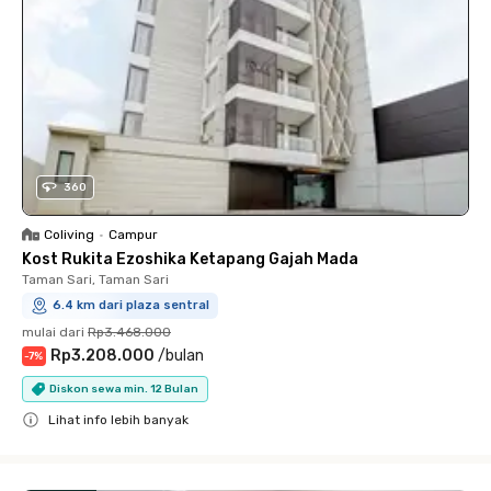
360
Coliving
•
Campur
Kost Rukita Ezoshika Ketapang Gajah Mada
Taman Sari, Taman Sari
6.4 km dari plaza sentral
mulai dari
Rp3.468.000
Rp3.208.000
/
bulan
-
7
%
Diskon sewa min. 12 Bulan
Lihat info lebih banyak
Close