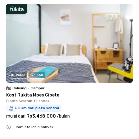
Video
360
Coliving
•
Campur
Kost Rukita Moes Cipete
Cipete Selatan, Cilandak
6.8 km dari plaza sentral
mulai dari
Rp3.468.000
/
bulan
Lihat info lebih banyak
Close