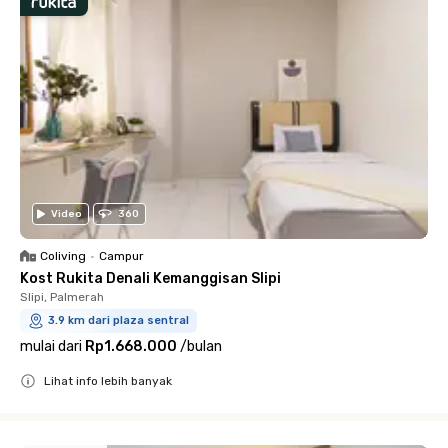
Video
360
Coliving
•
Campur
Kost Rukita Denali Kemanggisan Slipi
Slipi, Palmerah
3.9 km dari plaza sentral
mulai dari
Rp1.668.000
/
bulan
Lihat info lebih banyak
Close