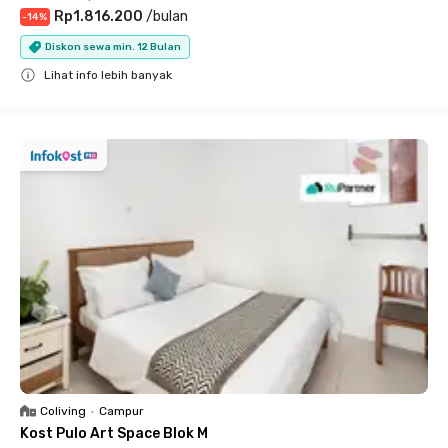
Rp1.816.200
/
bulan
-
14
%
Diskon sewa min. 12 Bulan
Lihat info lebih banyak
Close
Coliving
•
Campur
Kost Pulo Art Space Blok M