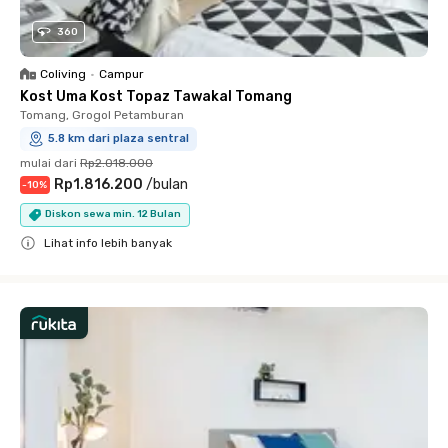
360
Coliving
•
Campur
Kost Uma Kost Topaz Tawakal Tomang
Tomang, Grogol Petamburan
5.8 km dari plaza sentral
mulai dari
Rp2.018.000
Rp1.816.200
/
bulan
-
10
%
Diskon sewa min. 12 Bulan
Lihat info lebih banyak
Close