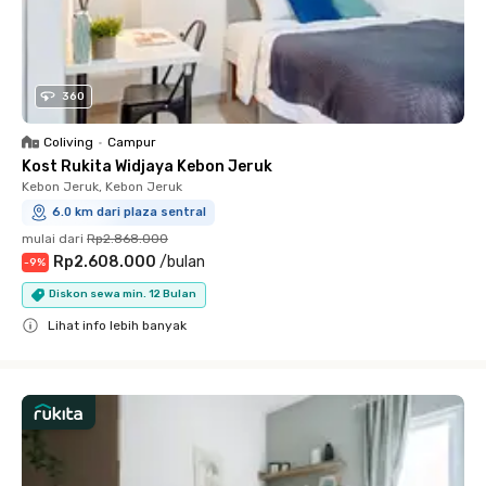
360
Coliving
•
Campur
Kost Rukita Widjaya Kebon Jeruk
Kebon Jeruk, Kebon Jeruk
6.0 km dari plaza sentral
mulai dari
Rp2.868.000
Rp2.608.000
/
bulan
-
9
%
Diskon sewa min. 12 Bulan
Lihat info lebih banyak
Close