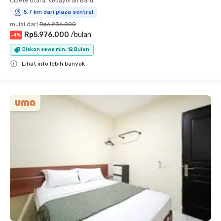
Cipete Utara, Kebayoran Baru
5.7 km dari plaza sentral
mulai dari
Rp6.236.000
Rp5.976.000
/
bulan
-
4
%
Diskon sewa min. 12 Bulan
Lihat info lebih banyak
Close