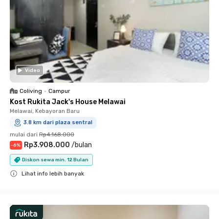
Video
Coliving
•
Campur
Kost Rukita Jack's House Melawai
Melawai, Kebayoran Baru
3.8 km dari plaza sentral
mulai dari
Rp4.168.000
Rp3.908.000
/
bulan
-
6
%
Diskon sewa min. 12 Bulan
Lihat info lebih banyak
Close