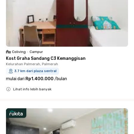
Coliving
•
Campur
Kost Graha Sandang C3 Kemanggisan
Kelurahan Palmerah, Palmerah
3.7 km dari plaza sentral
mulai dari
Rp1.400.000
/
bulan
Lihat info lebih banyak
Close