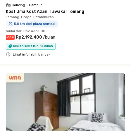
Coliving
•
Campur
Kost Uma Kost Azani Tawakal Tomang
Tomang, Grogol Petamburan
5.8 km dari plaza sentral
mulai dari
Rp2.436.000
Rp2.192.400
/
bulan
-
10
%
Diskon sewa min. 12 Bulan
Lihat info lebih banyak
Close