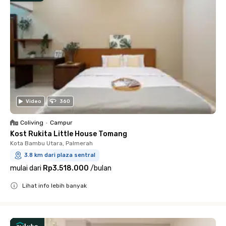
Video
360
Coliving
•
Campur
Kost Rukita Little House Tomang
Kota Bambu Utara, Palmerah
3.8 km dari plaza sentral
mulai dari
Rp3.518.000
/
bulan
Lihat info lebih banyak
Close