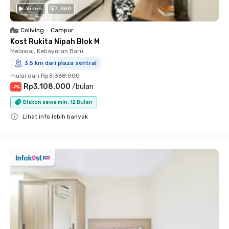
Video
360
Coliving
•
Campur
Kost Rukita Nipah Blok M
Melawai, Kebayoran Baru
3.5 km dari plaza sentral
mulai dari
Rp3.368.000
Rp3.108.000
/
bulan
-
7
%
Diskon sewa min. 12 Bulan
Lihat info lebih banyak
Close