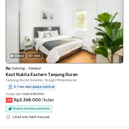
Video
360
Coliving
•
Campur
Kost Rukita Eastern Tanjung Duren
Tanjung Duren Selatan, Grogol Petamburan
5.7 km dari plaza sentral
mulai dari
Rp2.518.000
Rp2.368.000
/
bulan
-
5
%
Diskon di bulan pertama
Lihat info lebih banyak
Close