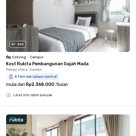
360
Coliving
•
Campur
Kost Rukita Pembangunan Gajah Mada
Petojo Utara, Gambir
6.1 km dari plaza sentral
mulai dari
Rp2.368.000
/
bulan
Lihat info lebih banyak
Close