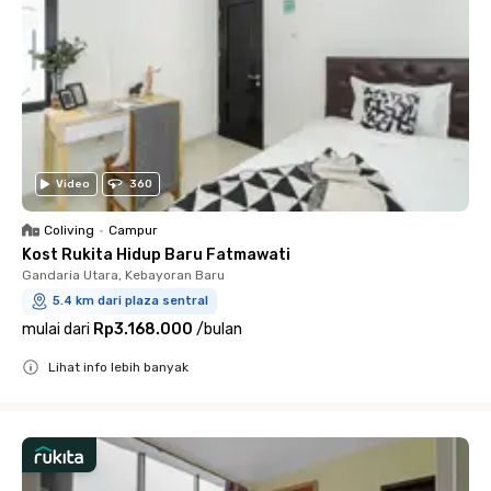
Video
360
Coliving
•
Campur
Kost Rukita Hidup Baru Fatmawati
Gandaria Utara, Kebayoran Baru
5.4 km dari plaza sentral
mulai dari
Rp3.168.000
/
bulan
Lihat info lebih banyak
Close