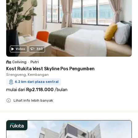
Video
360
Coliving
•
Putri
Kost Rukita West Skyline Pos Pengumben
Srengseng, Kembangan
6.2 km dari plaza sentral
mulai dari
Rp2.118.000
/
bulan
Lihat info lebih banyak
Close