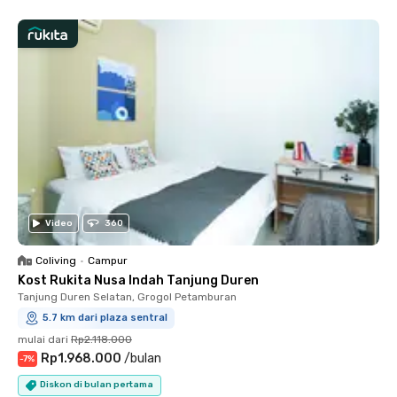
Video
360
Coliving
•
Campur
Kost Rukita Nusa Indah Tanjung Duren
Tanjung Duren Selatan, Grogol Petamburan
5.7 km dari plaza sentral
mulai dari
Rp2.118.000
Rp1.968.000
/
bulan
-
7
%
Diskon di bulan pertama