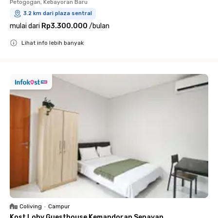
Petogogan, Kebayoran Baru
3.2 km dari plaza sentral
mulai dari
Rp3.300.000
/
bulan
Lihat info lebih banyak
Close
Coliving
•
Campur
Kost Loby Guesthouse Kemandoran Senayan