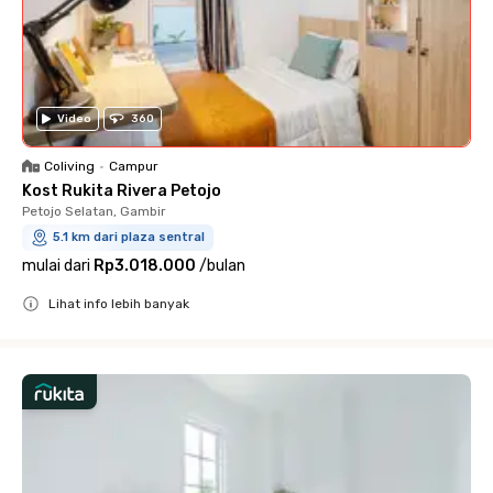
Video
360
Coliving
•
Campur
Kost Rukita Rivera Petojo
Petojo Selatan, Gambir
5.1 km dari plaza sentral
mulai dari
Rp3.018.000
/
bulan
Lihat info lebih banyak
Close