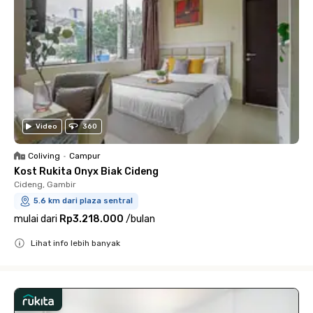
Video
360
Coliving
•
Campur
Kost Rukita Onyx Biak Cideng
Cideng, Gambir
5.6 km dari plaza sentral
mulai dari
Rp3.218.000
/
bulan
Lihat info lebih banyak
Close