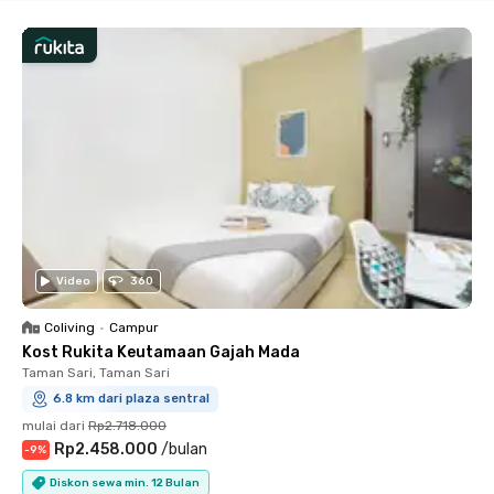
Video
360
Coliving
•
Campur
Kost Rukita Keutamaan Gajah Mada
Taman Sari, Taman Sari
6.8 km dari plaza sentral
mulai dari
Rp2.718.000
Rp2.458.000
/
bulan
-
9
%
Diskon sewa min. 12 Bulan