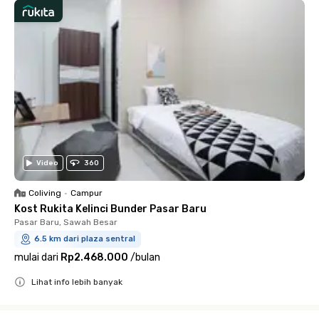
Video
360
Coliving
•
Campur
Kost Rukita Kelinci Bunder Pasar Baru
Pasar Baru, Sawah Besar
6.5 km dari plaza sentral
mulai dari
Rp2.468.000
/
bulan
Lihat info lebih banyak
Close