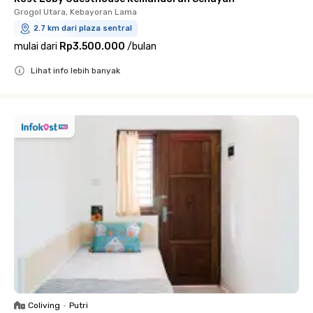
Grogol Utara, Kebayoran Lama
2.7 km dari plaza sentral
mulai dari
Rp3.500.000
/
bulan
Lihat info lebih banyak
Close
Coliving
•
Putri