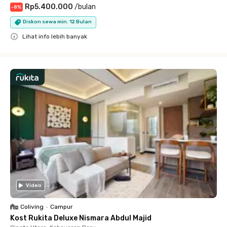
Rp5.400.000
/
bulan
-
8
%
Diskon sewa min. 12 Bulan
Lihat info lebih banyak
Close
Video
Coliving
•
Campur
Kost Rukita Deluxe Nismara Abdul Majid