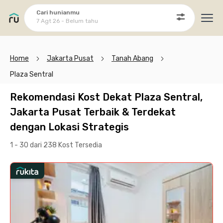
Cari hunianmu
7 Agt 26 - Belum tahu
Ope
Home
Jakarta Pusat
Tanah Abang
Plaza Sentral
Rekomendasi Kost Dekat Plaza Sentral,
Jakarta Pusat Terbaik & Terdekat
dengan Lokasi Strategis
1 - 30 dari 238 Kost
Tersedia