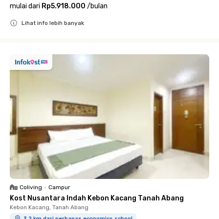
mulai dari
Rp5.918.000
/
bulan
Lihat info lebih banyak
Close
Coliving
•
Campur
Kost Nusantara Indah Kebon Kacang Tanah Abang
Kebon Kacang, Tanah Abang
3.2 km dari perbanas economics school