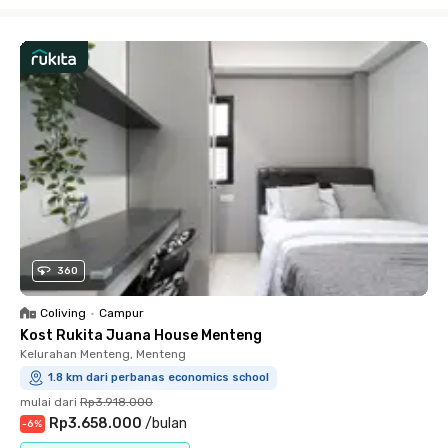
Close
360
Coliving
•
Campur
Kost Rukita Juana House Menteng
Kelurahan Menteng, Menteng
1.8 km dari perbanas economics school
mulai dari
Rp3.918.000
Rp3.658.000
/
bulan
-
6
%