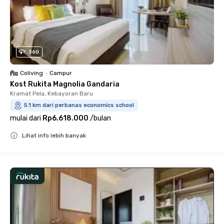
360
Coliving
•
Campur
Kost Rukita Magnolia Gandaria
Kramat Pela, Kebayoran Baru
5.1 km dari perbanas economics school
mulai dari
Rp6.618.000
/
bulan
Lihat info lebih banyak
Close