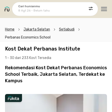
Cari hunianmu
8 Agt 26 - Belum tahu
Ope
Home
Jakarta Selatan
Setiabudi
Perbanas Economics School
Kost Dekat Perbanas Institute
1 - 30 dari 233 Kost
Tersedia
Rekomendasi Kost Dekat Perbanas Economics
School Terbaik, Jakarta Selatan, Terdekat ke
Kampus