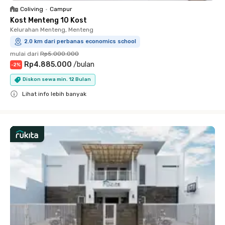
Coliving
•
Campur
Kost Menteng 10 Kost
Kelurahan Menteng, Menteng
2.0 km dari perbanas economics school
mulai dari
Rp5.000.000
Rp4.885.000
/
bulan
-
2
%
Diskon sewa min. 12 Bulan
Lihat info lebih banyak
Close