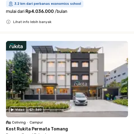
3.2 km dari perbanas economics school
mulai dari
Rp4.036.000
/
bulan
Lihat info lebih banyak
Close
Video
360
Coliving
•
Campur
Kost Rukita Permata Tomang