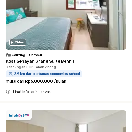
Video
Coliving
•
Campur
Kost Senayan Grand Suite Benhil
Bendungan Hilir, Tanah Abang
2.9 km dari perbanas economics school
mulai dari
Rp5.000.000
/
bulan
Lihat info lebih banyak
Close