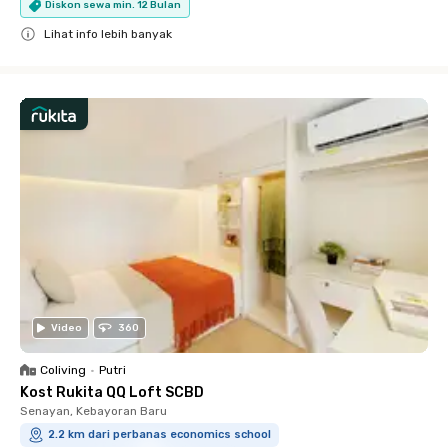
Diskon sewa min. 12 Bulan
Lihat info lebih banyak
Close
Video
360
Coliving
•
Putri
Kost Rukita QQ Loft SCBD
Senayan, Kebayoran Baru
2.2 km dari perbanas economics school