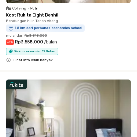
Coliving
•
Putri
Kost Rukita Eight Benhil
Bendungan Hilir, Tanah Abang
1.8 km dari perbanas economics school
mulai dari
Rp3.818.000
Rp3.558.000
/
bulan
-
6
%
Diskon sewa min. 12 Bulan
Lihat info lebih banyak
Close