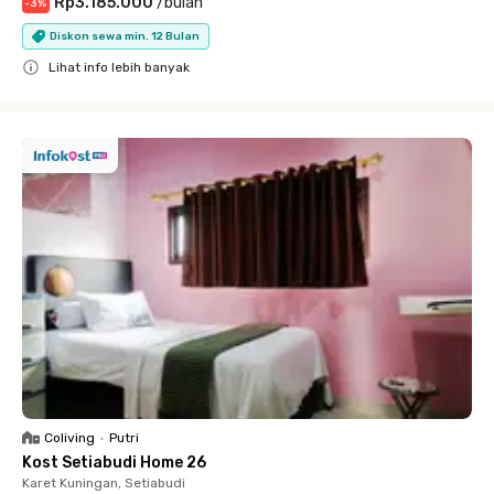
Rp3.185.000
/
bulan
-
3
%
Diskon sewa min. 12 Bulan
Lihat info lebih banyak
Close
Coliving
•
Putri
Kost Setiabudi Home 26
Karet Kuningan, Setiabudi