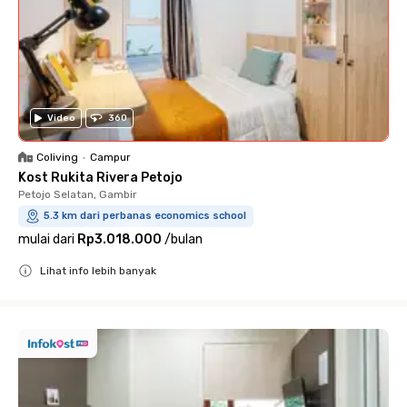
Video
360
Coliving
•
Campur
Kost Rukita Rivera Petojo
Petojo Selatan, Gambir
5.3 km dari perbanas economics school
mulai dari
Rp3.018.000
/
bulan
Lihat info lebih banyak
Close