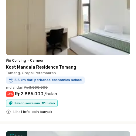
Coliving
•
Campur
Kost Mandala Residence Tomang
Tomang, Grogol Petamburan
5.5 km dari perbanas economics school
mulai dari
Rp3.000.000
Rp2.885.000
/
bulan
-
3
%
Diskon sewa min. 12 Bulan
Lihat info lebih banyak
Close