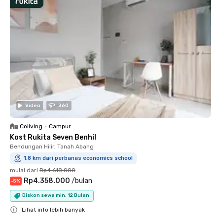
Video
360
Coliving
•
Campur
Kost Rukita Seven Benhil
Bendungan Hilir, Tanah Abang
1.8 km dari perbanas economics school
mulai dari
Rp4.618.000
Rp4.358.000
/
bulan
-
5
%
Diskon sewa min. 12 Bulan
Lihat info lebih banyak