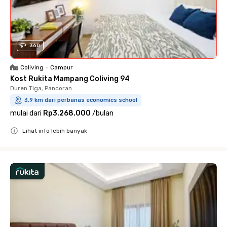
360
Coliving
•
Campur
Kost Rukita Mampang Coliving 94
Duren Tiga, Pancoran
3.9 km dari perbanas economics school
mulai dari
Rp3.268.000
/
bulan
Lihat info lebih banyak
Close