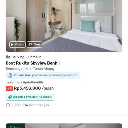
Video
360
Coliving
•
Campur
Kost Rukita Skyview Benhil
Bendungan Hilir, Tanah Abang
2.0 km dari perbanas economics school
mulai dari
Rp3.718.000
Rp3.458.000
/
bulan
-
6
%
Diskon sewa min. 12 Bulan
Lihat info lebih banyak
Close