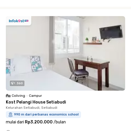
Close
360
Coliving
•
Campur
Kost Pelangi House Setiabudi
Kelurahan Setiabudi, Setiabudi
990 m dari perbanas economics school
mulai dari
Rp3.200.000
/
bulan