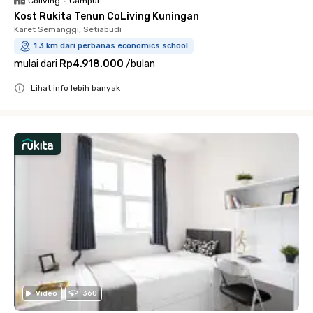
Coliving
•
Campur
Kost Rukita Tenun CoLiving Kuningan
Karet Semanggi, Setiabudi
1.3 km dari perbanas economics school
mulai dari
Rp4.918.000
/
bulan
Lihat info lebih banyak
Close
Video
360