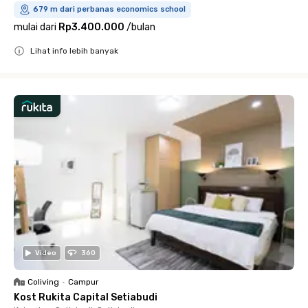
679 m dari perbanas economics school
mulai dari
Rp3.400.000
/
bulan
Lihat info lebih banyak
Close
Video
360
Coliving
•
Campur
Kost Rukita Capital Setiabudi