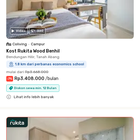
Video
360
Coliving
•
Campur
Kost Rukita Wood Benhil
Bendungan Hilir, Tanah Abang
1.8 km dari perbanas economics school
mulai dari
Rp3.668.000
Rp3.408.000
/
bulan
-
7
%
Diskon sewa min. 12 Bulan
Lihat info lebih banyak
Close