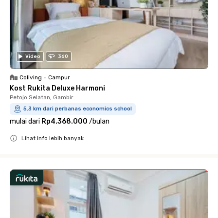
Video
360
Coliving
•
Campur
Kost Rukita Deluxe Harmoni
Petojo Selatan, Gambir
5.3 km dari perbanas economics school
mulai dari
Rp4.368.000
/
bulan
Lihat info lebih banyak
Close