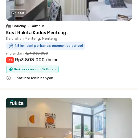
360
Coliving
•
Campur
Kost Rukita Kudus Menteng
Kelurahan Menteng, Menteng
1.8 km dari perbanas economics school
mulai dari
Rp4.068.000
Rp3.808.000
/
bulan
-
6
%
Diskon sewa min. 12 Bulan
Lihat info lebih banyak
Close