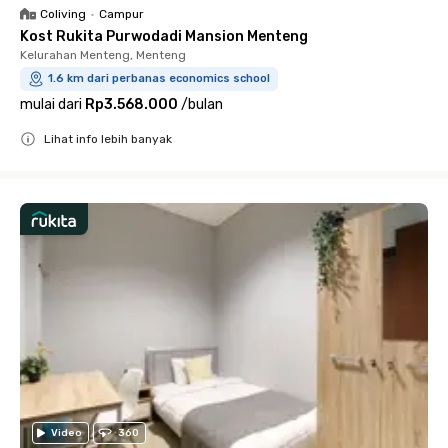
Coliving
•
Campur
Kost Rukita Purwodadi Mansion Menteng
Kelurahan Menteng, Menteng
1.6 km dari perbanas economics school
mulai dari
Rp3.568.000
/
bulan
Lihat info lebih banyak
Close
Video
360