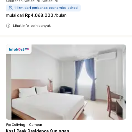
Kelurahan Setiabudi, Setiabudi
1.1 km dari perbanas economics school
mulai dari
Rp4.068.000
/
bulan
Lihat info lebih banyak
Close
Coliving
•
Campur
Kost Peak Residence Kuningan