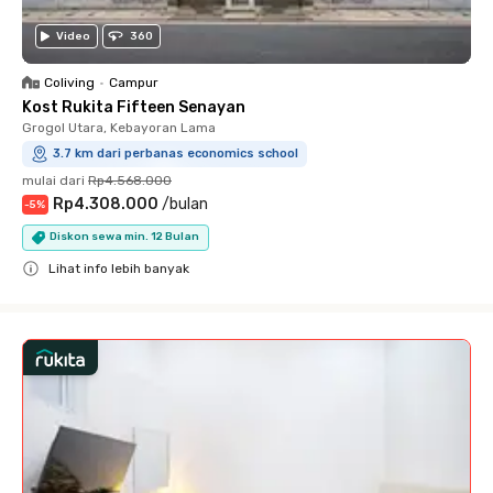
Video
360
Coliving
•
Campur
Kost Rukita Fifteen Senayan
Grogol Utara, Kebayoran Lama
3.7 km dari perbanas economics school
mulai dari
Rp4.568.000
Rp4.308.000
/
bulan
-
5
%
Diskon sewa min. 12 Bulan
Lihat info lebih banyak
Close