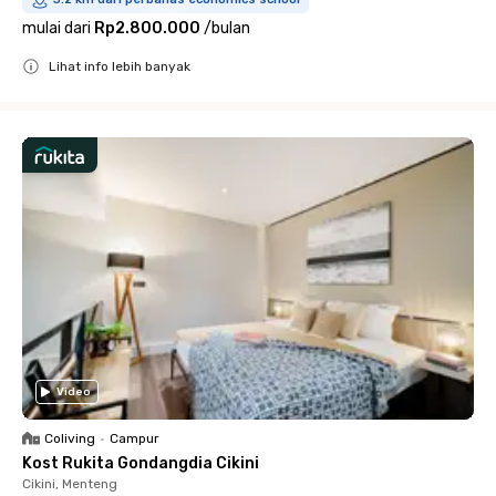
mulai dari
Rp2.800.000
/
bulan
Lihat info lebih banyak
Close
Video
Coliving
•
Campur
Kost Rukita Gondangdia Cikini
Cikini, Menteng