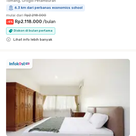
Tomang, Grogol Petamburan
6.3 km dari perbanas economics school
mulai dari
Rp2.218.000
Rp2.118.000
/
bulan
-
4
%
Diskon di bulan pertama
Lihat info lebih banyak
Close