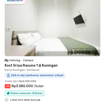
Coliving
•
Campur
Kost Griya Rasuna 1 @ Kuningan
Karet Kuningan, Setiabudi
560 m dari perbanas economics school
mulai dari
Rp3.700.000
Rp3.585.000
/
bulan
-
3
%
Diskon sewa min. 12 Bulan
Lihat info lebih banyak