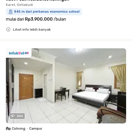
Karet, Setiabudi
845 m dari perbanas economics school
mulai dari
Rp3.900.000
/
bulan
Lihat info lebih banyak
Close
360
Coliving
•
Campur