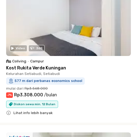
Video
360
Coliving
•
Campur
Kost Rukita Verde Kuningan
Kelurahan Setiabudi, Setiabudi
577 m dari perbanas economics school
mulai dari
Rp3.568.000
Rp3.308.000
/
bulan
-
7
%
Diskon sewa min. 12 Bulan
Lihat info lebih banyak
Close