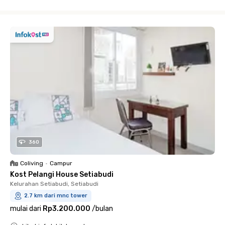
Close
360
Coliving
•
Campur
Kost Pelangi House Setiabudi
Kelurahan Setiabudi, Setiabudi
2.7 km dari mnc tower
mulai dari
Rp3.200.000
/
bulan