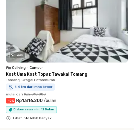
360
Coliving
•
Campur
Kost Uma Kost Topaz Tawakal Tomang
Tomang, Grogol Petamburan
4.4 km dari mnc tower
mulai dari
Rp2.018.000
Rp1.816.200
/
bulan
-
10
%
Diskon sewa min. 12 Bulan
Lihat info lebih banyak
Close