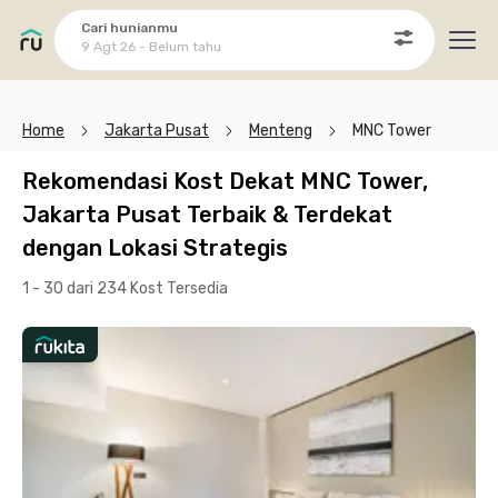
Cari hunianmu
9 Agt 26 - Belum tahu
Ope
Home
Jakarta Pusat
Menteng
MNC Tower
Rekomendasi Kost Dekat MNC Tower,
Jakarta Pusat Terbaik & Terdekat
dengan Lokasi Strategis
1 - 30 dari 234 Kost
Tersedia