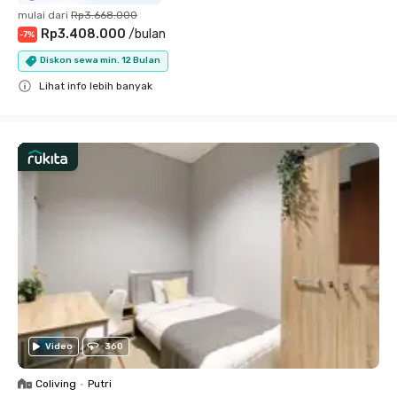
mulai dari
Rp3.668.000
Rp3.408.000
/
bulan
-
7
%
Diskon sewa min. 12 Bulan
Lihat info lebih banyak
Close
Video
360
Coliving
•
Putri