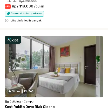
mulai dari
Rp2.218.000
Rp2.118.000
/
bulan
-
4
%
Diskon di bulan pertama
Lihat info lebih banyak
Close
Video
360
Coliving
•
Campur
Kost Rukita Onyx Biak Cideng