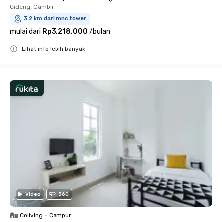
Cideng, Gambir
3.2 km dari mnc tower
mulai dari
Rp3.218.000
/
bulan
Lihat info lebih banyak
Close
Video
360
Coliving
•
Campur