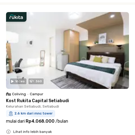
Video
360
Coliving
•
Campur
Kost Rukita Capital Setiabudi
Kelurahan Setiabudi, Setiabudi
2.6 km dari mnc tower
mulai dari
Rp4.068.000
/
bulan
Lihat info lebih banyak