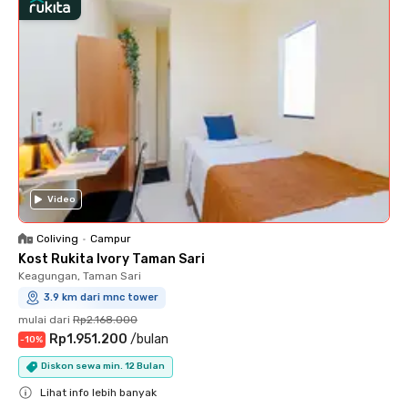
Video
Coliving
•
Campur
Kost Rukita Ivory Taman Sari
Keagungan, Taman Sari
3.9 km dari mnc tower
mulai dari
Rp2.168.000
Rp1.951.200
/
bulan
-
10
%
Diskon sewa min. 12 Bulan
Lihat info lebih banyak