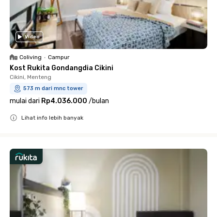
Video
Coliving
•
Campur
Kost Rukita Gondangdia Cikini
Cikini, Menteng
573 m dari mnc tower
mulai dari
Rp4.036.000
/
bulan
Lihat info lebih banyak
Close