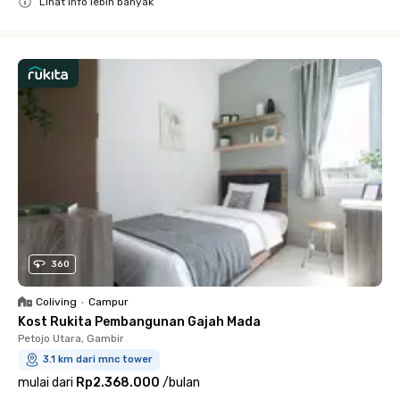
Lihat info lebih banyak
Close
360
Coliving
•
Campur
Kost Rukita Pembangunan Gajah Mada
Petojo Utara, Gambir
3.1 km dari mnc tower
mulai dari
Rp2.368.000
/
bulan