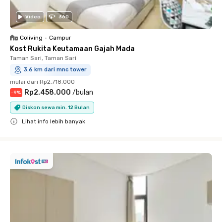
Video
360
Coliving
•
Campur
Kost Rukita Keutamaan Gajah Mada
Taman Sari, Taman Sari
3.6 km dari mnc tower
mulai dari
Rp2.718.000
Rp2.458.000
/
bulan
-
9
%
Diskon sewa min. 12 Bulan
Lihat info lebih banyak
Close