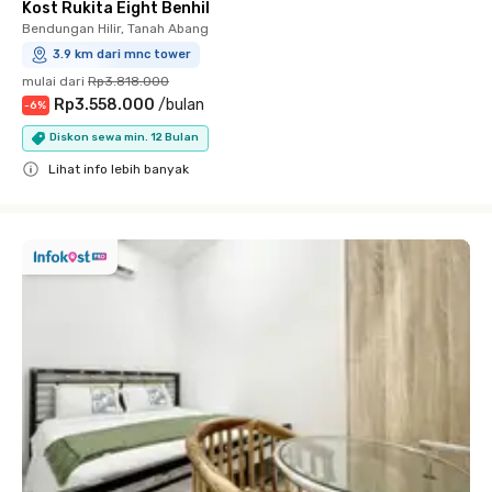
Kost Rukita Eight Benhil
Bendungan Hilir, Tanah Abang
3.9 km dari mnc tower
mulai dari
Rp3.818.000
Rp3.558.000
/
bulan
-
6
%
Diskon sewa min. 12 Bulan
Lihat info lebih banyak
Close