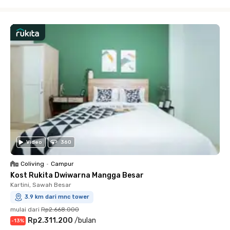
Close
Video
360
Coliving
•
Campur
Kost Rukita Dwiwarna Mangga Besar
Kartini, Sawah Besar
3.9 km dari mnc tower
mulai dari
Rp2.668.000
Rp2.311.200
/
bulan
-
13
%