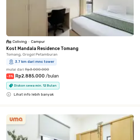
Coliving
•
Campur
Kost Mandala Residence Tomang
Tomang, Grogol Petamburan
3.7 km dari mnc tower
mulai dari
Rp3.000.000
Rp2.885.000
/
bulan
-
3
%
Diskon sewa min. 12 Bulan
Lihat info lebih banyak
Close