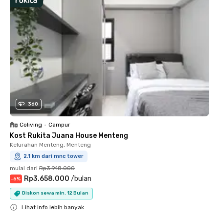
360
Coliving
•
Campur
Kost Rukita Juana House Menteng
Kelurahan Menteng, Menteng
2.1 km dari mnc tower
mulai dari
Rp3.918.000
Rp3.658.000
/
bulan
-
6
%
Diskon sewa min. 12 Bulan
Lihat info lebih banyak
Close