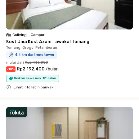
Coliving
•
Campur
Kost Uma Kost Azani Tawakal Tomang
Tomang, Grogol Petamburan
4.4 km dari mnc tower
mulai dari
Rp2.436.000
Rp2.192.400
/
bulan
-
10
%
Diskon sewa min. 12 Bulan
Lihat info lebih banyak
Close