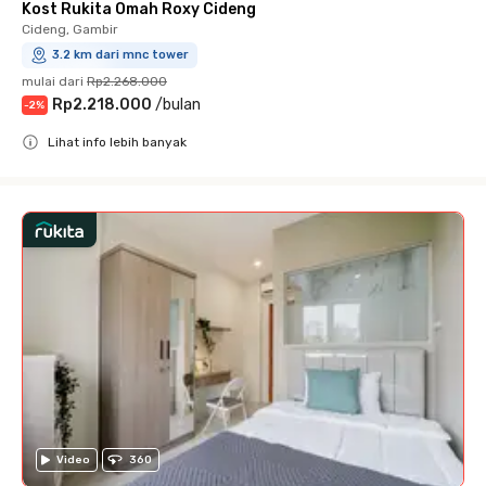
Kost Rukita Omah Roxy Cideng
Cideng, Gambir
3.2 km dari mnc tower
mulai dari
Rp2.268.000
Rp2.218.000
/
bulan
-
2
%
Lihat info lebih banyak
Close
Video
360