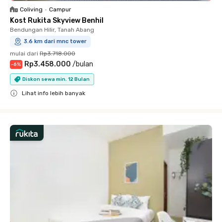
Coliving
•
Campur
Kost Rukita Skyview Benhil
Bendungan Hilir, Tanah Abang
3.6 km dari mnc tower
mulai dari
Rp3.718.000
Rp3.458.000
/
bulan
-
6
%
Diskon sewa min. 12 Bulan
Lihat info lebih banyak
Close