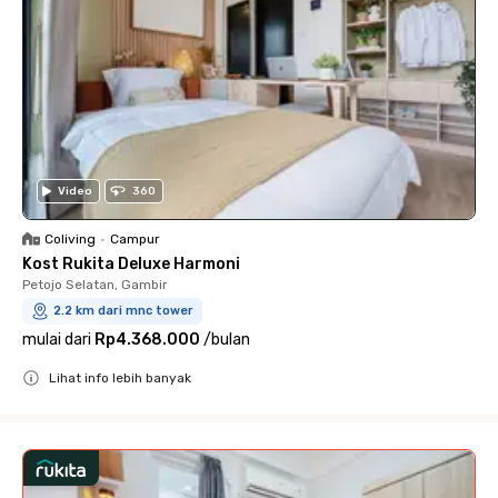
Video
360
Coliving
•
Campur
Kost Rukita Deluxe Harmoni
Petojo Selatan, Gambir
2.2 km dari mnc tower
mulai dari
Rp4.368.000
/
bulan
Lihat info lebih banyak
Close