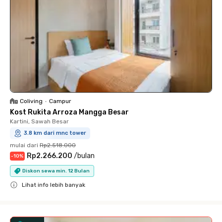
Coliving
•
Campur
Kost Rukita Arroza Mangga Besar
Kartini, Sawah Besar
3.8 km dari mnc tower
mulai dari
Rp2.518.000
Rp2.266.200
/
bulan
-
10
%
Diskon sewa min. 12 Bulan
Lihat info lebih banyak
Close