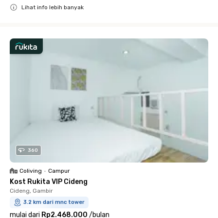
Lihat info lebih banyak
Close
360
Coliving
•
Campur
Kost Rukita VIP Cideng
Cideng, Gambir
3.2 km dari mnc tower
mulai dari
Rp2.468.000
/
bulan