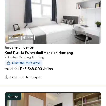
Video
360
Coliving
•
Campur
Kost Rukita Purwodadi Mansion Menteng
Kelurahan Menteng, Menteng
2.1 km dari mnc tower
mulai dari
Rp3.568.000
/
bulan
Lihat info lebih banyak
Close