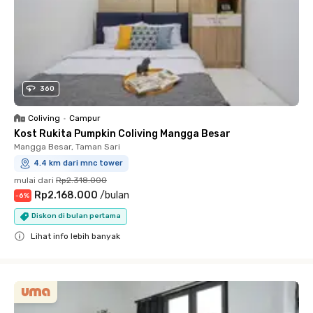
360
Coliving
•
Campur
Kost Rukita Pumpkin Coliving Mangga Besar
Mangga Besar, Taman Sari
4.4 km dari mnc tower
mulai dari
Rp2.318.000
Rp2.168.000
/
bulan
-
6
%
Diskon di bulan pertama
Lihat info lebih banyak
Close