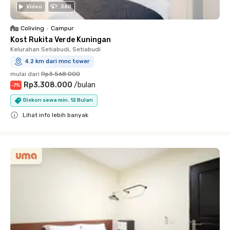
Video
360
Coliving
•
Campur
Kost Rukita Verde Kuningan
Kelurahan Setiabudi, Setiabudi
4.2 km dari mnc tower
mulai dari
Rp3.568.000
Rp3.308.000
/
bulan
-
7
%
Diskon sewa min. 12 Bulan
Lihat info lebih banyak
Close