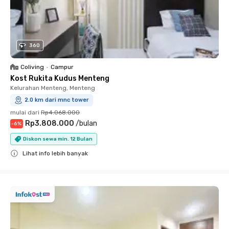
360
Coliving
•
Campur
Kost Rukita Kudus Menteng
Kelurahan Menteng, Menteng
2.0 km dari mnc tower
mulai dari
Rp4.068.000
Rp3.808.000
/
bulan
-
6
%
Diskon sewa min. 12 Bulan
Lihat info lebih banyak
Close