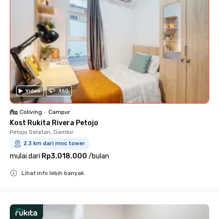
Video
360
Coliving
•
Campur
Kost Rukita Rivera Petojo
Petojo Selatan, Gambir
2.3 km dari mnc tower
mulai dari
Rp3.018.000
/
bulan
Lihat info lebih banyak
Close