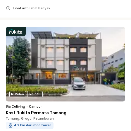
Lihat info lebih banyak
Close
Video
360
Coliving
•
Campur
Kost Rukita Permata Tomang
Tomang, Grogol Petamburan
4.2 km dari mnc tower