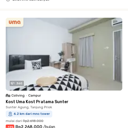
Close
360
Coliving
•
Campur
Kost Uma Kost Pratama Sunter
Sunter Agung, Tanjung Priok
6.2 km dari mnc tower
mulai dari
Rp2.618.000
Rp2.268.000
/
bulan
-
13
%