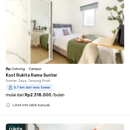
Coliving
•
Campur
Kost Rukita Rama Sunter
Sunter Jaya, Tanjung Priok
5.7 km dari mnc tower
mulai dari
Rp2.318.000
/
bulan
Lihat info lebih banyak
Close