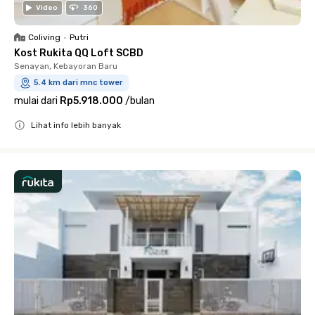
Video
360
Coliving
•
Putri
Kost Rukita QQ Loft SCBD
Senayan, Kebayoran Baru
5.4 km dari mnc tower
mulai dari
Rp5.918.000
/
bulan
Lihat info lebih banyak
Close