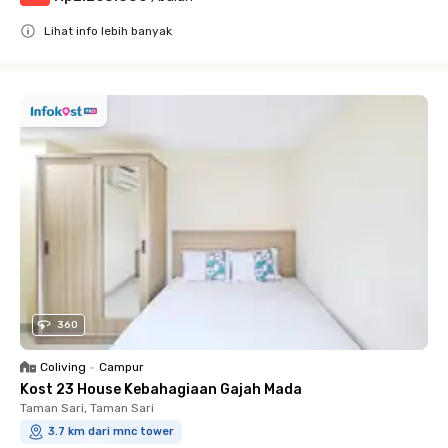
Lihat info lebih banyak
Close
360
Coliving
•
Campur
Kost 23 House Kebahagiaan Gajah Mada
Taman Sari, Taman Sari
3.7 km dari mnc tower