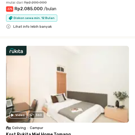
mulai dari
Rp2.200.000
Rp2.085.000
/
bulan
-
5
%
Diskon sewa min. 12 Bulan
Lihat info lebih banyak
Close
Video
360
Coliving
•
Campur
Kost Rukita Miel Home Tomang