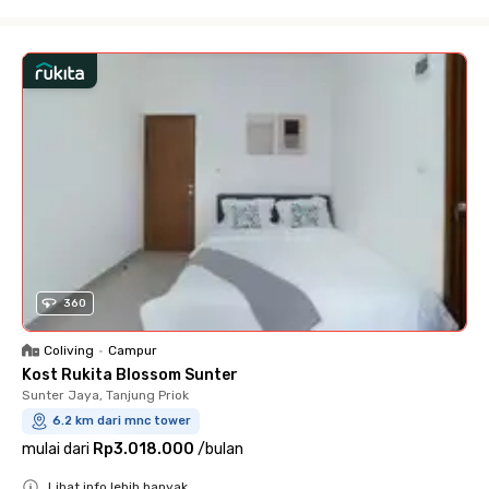
Close
360
Coliving
•
Campur
Kost Rukita Blossom Sunter
Sunter Jaya, Tanjung Priok
6.2 km dari mnc tower
mulai dari
Rp3.018.000
/
bulan
Lihat info lebih banyak