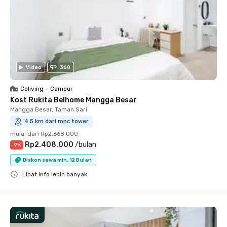
Video
360
Coliving
•
Campur
Kost Rukita Belhome Mangga Besar
Mangga Besar, Taman Sari
4.5 km dari mnc tower
mulai dari
Rp2.668.000
Rp2.408.000
/
bulan
-
9
%
Diskon sewa min. 12 Bulan
Lihat info lebih banyak
Close