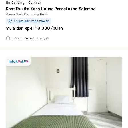
Coliving
•
Campur
Kost Rukita Kara House Percetakan Salemba
Rawa Sari, Cempaka Putih
3.1 km dari mnc tower
mulai dari
Rp4.118.000
/
bulan
Lihat info lebih banyak
Close