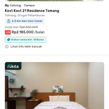
Coliving
•
Campur
Kost Kost 21 Residence Tomang
Tomang, Grogol Petamburan
4.0 km dari mnc tower
mulai dari
Rp2.300.000
Rp2.185.000
/
bulan
-
5
%
Diskon sewa min. 12 Bulan
Lihat info lebih banyak
Close