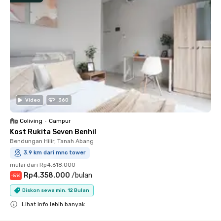
Video
360
Coliving
•
Campur
Kost Rukita Seven Benhil
Bendungan Hilir, Tanah Abang
3.9 km dari mnc tower
mulai dari
Rp4.618.000
Rp4.358.000
/
bulan
-
5
%
Diskon sewa min. 12 Bulan
Lihat info lebih banyak
Close