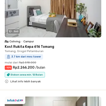
360
Coliving
•
Campur
Kost Rukita Kepa 616 Tomang
Tomang, Grogol Petamburan
3.7 km dari mnc tower
mulai dari
Rp2.518.000
Rp2.266.200
/
bulan
-
10
%
Diskon sewa min. 12 Bulan
Lihat info lebih banyak
Close