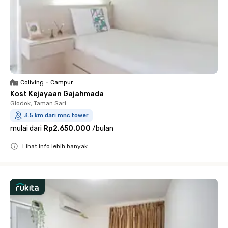
Coliving
•
Campur
Kost Kejayaan Gajahmada
Glodok, Taman Sari
3.5 km dari mnc tower
mulai dari
Rp2.650.000
/
bulan
Lihat info lebih banyak
Close