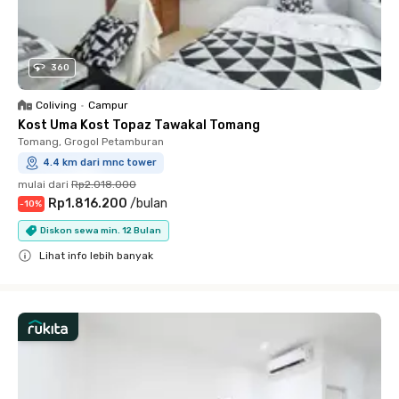
360
Coliving
•
Campur
Kost Uma Kost Topaz Tawakal Tomang
Tomang, Grogol Petamburan
4.4 km dari mnc tower
mulai dari
Rp2.018.000
Rp1.816.200
/
bulan
-
10
%
Diskon sewa min. 12 Bulan
Lihat info lebih banyak
Close