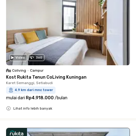
Video
360
Coliving
•
Campur
Kost Rukita Tenun CoLiving Kuningan
Karet Semanggi, Setiabudi
4.9 km dari mnc tower
mulai dari
Rp4.918.000
/
bulan
Lihat info lebih banyak
Close