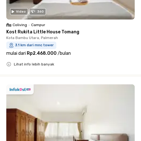
Video
360
Coliving
•
Campur
Kost Rukita Little House Tomang
Kota Bambu Utara, Palmerah
3.1 km dari mnc tower
mulai dari
Rp2.468.000
/
bulan
Lihat info lebih banyak
Close