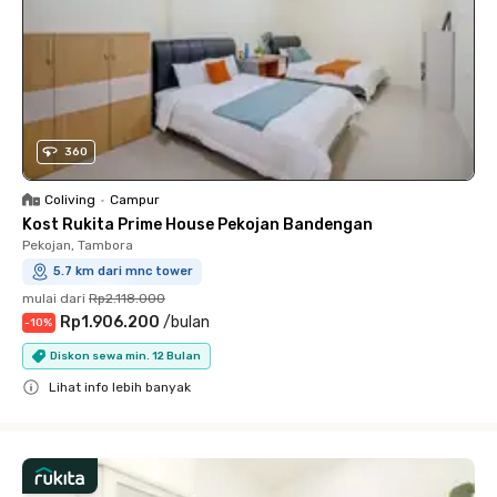
360
Coliving
•
Campur
Kost Rukita Prime House Pekojan Bandengan
Pekojan, Tambora
5.7 km dari mnc tower
mulai dari
Rp2.118.000
Rp1.906.200
/
bulan
-
10
%
Diskon sewa min. 12 Bulan
Lihat info lebih banyak
Close