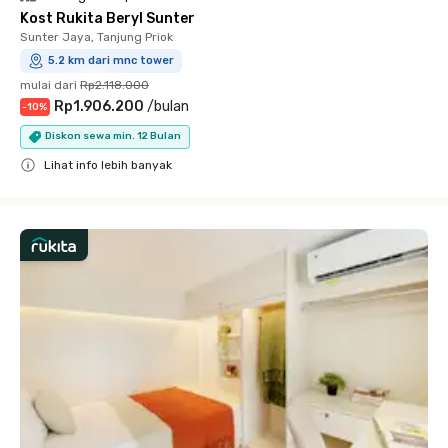
Kost Rukita Beryl Sunter
Sunter Jaya, Tanjung Priok
5.2 km dari mnc tower
mulai dari
Rp2.118.000
Rp1.906.200
/
bulan
-
10
%
Diskon sewa min. 12 Bulan
Lihat info lebih banyak
Close