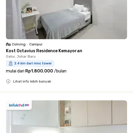
Coliving
•
Campur
Kost Octavius Residence Kemayoran
Galur, Johar Baru
2.4 km dari mnc tower
mulai dari
Rp1.800.000
/
bulan
Lihat info lebih banyak
Close