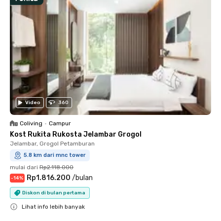
Video
360
Coliving
•
Campur
Kost Rukita Rukosta Jelambar Grogol
Jelambar, Grogol Petamburan
5.8 km dari mnc tower
mulai dari
Rp2.118.000
Rp1.816.200
/
bulan
-
14
%
Diskon di bulan pertama
Lihat info lebih banyak
Close