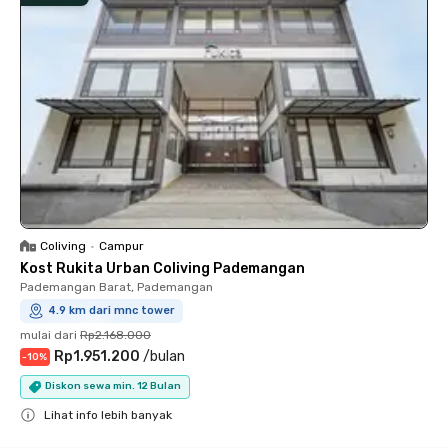
Coliving
•
Campur
Kost Rukita Urban Coliving Pademangan
Pademangan Barat, Pademangan
4.9 km dari mnc tower
mulai dari
Rp2.168.000
Rp1.951.200
/
bulan
-
10
%
Diskon sewa min. 12 Bulan
Lihat info lebih banyak
Close