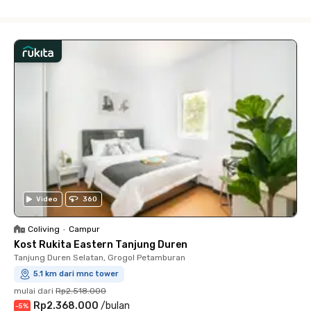
Close
Video
360
Coliving
•
Campur
Kost Rukita Eastern Tanjung Duren
Tanjung Duren Selatan, Grogol Petamburan
5.1 km dari mnc tower
mulai dari
Rp2.518.000
Rp2.368.000
/
bulan
-
5
%