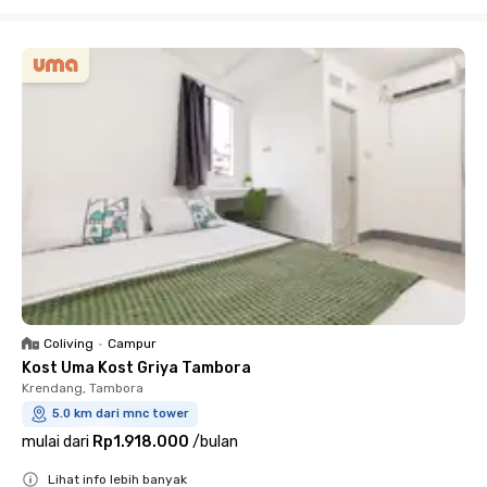
Close
Coliving
•
Campur
Kost Uma Kost Griya Tambora
Krendang, Tambora
5.0 km dari mnc tower
mulai dari
Rp1.918.000
/
bulan
Lihat info lebih banyak