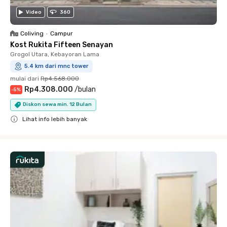
Video
360
Coliving
•
Campur
Kost Rukita Fifteen Senayan
Grogol Utara, Kebayoran Lama
5.4 km dari mnc tower
mulai dari
Rp4.568.000
Rp4.308.000
/
bulan
-
5
%
Diskon sewa min. 12 Bulan
Lihat info lebih banyak
Close