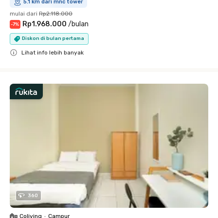
5.1 km dari mnc tower
mulai dari
Rp2.118.000
Rp1.968.000
/
bulan
-
7
%
Diskon di bulan pertama
Lihat info lebih banyak
Close
360
Coliving
•
Campur