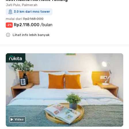
Jati Pulo, Palmerah
3.0 km dari mnc tower
mulai dari
Rp2.168.000
Rp2.118.000
/
bulan
-
2
%
Lihat info lebih banyak
Close
Video