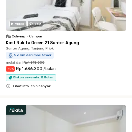
Video
360
Coliving
•
Campur
Kost Rukita Green 21 Sunter Agung
Sunter Agung, Tanjung Priok
5.6 km dari mnc tower
mulai dari
Rp1.818.000
Rp1.636.200
/
bulan
-
10
%
Diskon sewa min. 12 Bulan
Lihat info lebih banyak
Close