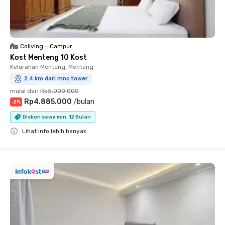
Coliving
•
Campur
Kost Menteng 10 Kost
Kelurahan Menteng, Menteng
2.4 km dari mnc tower
mulai dari
Rp5.000.000
Rp4.885.000
/
bulan
-
2
%
Diskon sewa min. 12 Bulan
Lihat info lebih banyak
Close