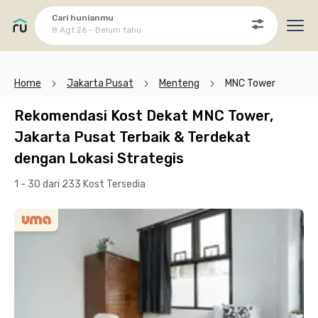
Cari hunianmu
8 Agt 26 - Belum tahu
Ope
Home
Jakarta Pusat
Menteng
MNC Tower
Rekomendasi Kost Dekat MNC Tower,
Jakarta Pusat Terbaik & Terdekat
dengan Lokasi Strategis
1 - 30 dari 233 Kost
Tersedia