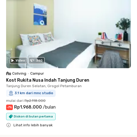
Video
360
Coliving
•
Campur
Kost Rukita Nusa Indah Tanjung Duren
Tanjung Duren Selatan, Grogol Petamburan
3.1 km dari mnc studio
mulai dari
Rp2.118.000
Rp1.968.000
/
bulan
-
7
%
Diskon di bulan pertama
Lihat info lebih banyak
Close