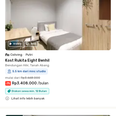
Video
360
Coliving
•
Putri
Kost Rukita Eight Benhil
Bendungan Hilir, Tanah Abang
5.5 km dari mnc studio
mulai dari
Rp3.668.000
Rp3.408.000
/
bulan
-
7
%
Diskon sewa min. 12 Bulan
Lihat info lebih banyak
Close