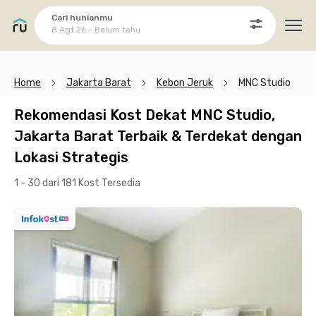
Cari hunianmu
8 Agt 26 - Belum tahu
Ope
Home
Jakarta Barat
Kebon Jeruk
MNC Studio
Rekomendasi Kost Dekat MNC Studio,
Jakarta Barat Terbaik & Terdekat dengan
Lokasi Strategis
1 - 30 dari 181 Kost
Tersedia