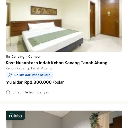
Coliving
•
Campur
Kost Nusantara Indah Kebon Kacang Tanah Abang
Kebon Kacang, Tanah Abang
5.3 km dari mnc studio
mulai dari
Rp2.800.000
/
bulan
Lihat info lebih banyak
Close