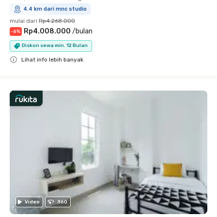
4.4 km dari mnc studio
mulai dari
Rp4.268.000
Rp4.008.000
/
bulan
-
6
%
Diskon sewa min. 12 Bulan
Lihat info lebih banyak
Close
Video
360