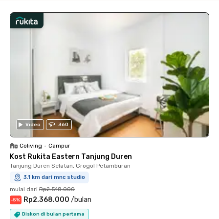
Video
360
Coliving
•
Campur
Kost Rukita Eastern Tanjung Duren
Tanjung Duren Selatan, Grogol Petamburan
3.1 km dari mnc studio
mulai dari
Rp2.518.000
Rp2.368.000
/
bulan
-
5
%
Diskon di bulan pertama