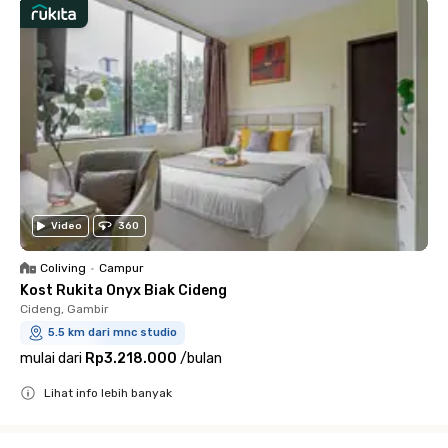
Video
360
Coliving
•
Campur
Kost Rukita Onyx Biak Cideng
Cideng, Gambir
5.5 km dari mnc studio
mulai dari
Rp3.218.000
/
bulan
Lihat info lebih banyak
Close