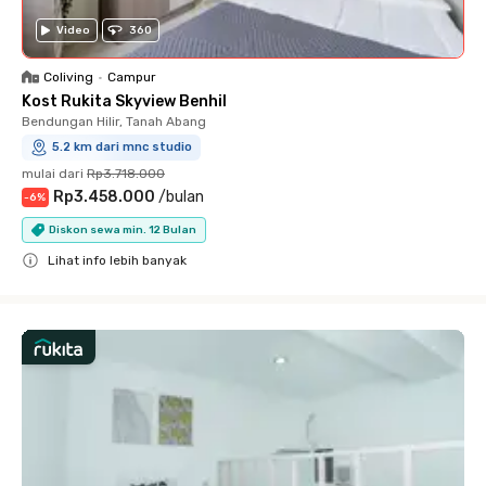
Video
360
Coliving
•
Campur
Kost Rukita Skyview Benhil
Bendungan Hilir, Tanah Abang
5.2 km dari mnc studio
mulai dari
Rp3.718.000
Rp3.458.000
/
bulan
-
6
%
Diskon sewa min. 12 Bulan
Lihat info lebih banyak
Close