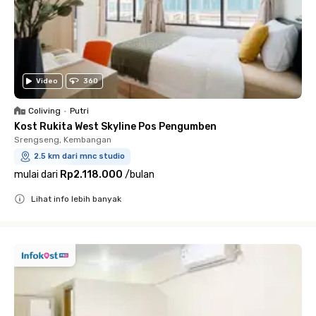
Video
360
Coliving
•
Putri
Kost Rukita West Skyline Pos Pengumben
Srengseng, Kembangan
2.5 km dari mnc studio
mulai dari
Rp2.118.000
/
bulan
Lihat info lebih banyak
Close