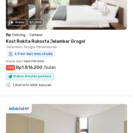
Video
360
Coliving
•
Campur
Kost Rukita Rukosta Jelambar Grogol
Jelambar, Grogol Petamburan
4.0 km dari mnc studio
mulai dari
Rp2.118.000
Rp1.816.200
/
bulan
-
14
%
Diskon di bulan pertama
Lihat info lebih banyak
Close