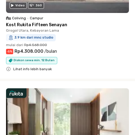
Video
360
Coliving
•
Campur
Kost Rukita Fifteen Senayan
Grogol Utara, Kebayoran Lama
3.9 km dari mnc studio
mulai dari
Rp4.568.000
Rp4.308.000
/
bulan
-
5
%
Diskon sewa min. 12 Bulan
Lihat info lebih banyak
Close