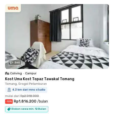
360
Coliving
•
Campur
Kost Uma Kost Topaz Tawakal Tomang
Tomang, Grogol Petamburan
4.3 km dari mnc studio
mulai dari
Rp2.018.000
Rp1.816.200
/
bulan
-
10
%
Diskon sewa min. 12 Bulan