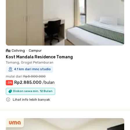
Coliving
•
Campur
Kost Mandala Residence Tomang
Tomang, Grogol Petamburan
4.1 km dari mnc studio
mulai dari
Rp3.000.000
Rp2.885.000
/
bulan
-
3
%
Diskon sewa min. 12 Bulan
Lihat info lebih banyak
Close