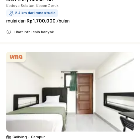
Kedoya Selatan, Kebon Jeruk
2.4 km dari mnc studio
mulai dari
Rp1.700.000
/
bulan
Lihat info lebih banyak
Close
Coliving
•
Campur