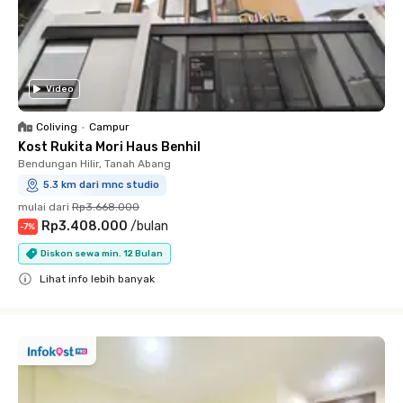
Video
Coliving
•
Campur
Kost Rukita Mori Haus Benhil
Bendungan Hilir, Tanah Abang
5.3 km dari mnc studio
mulai dari
Rp3.668.000
Rp3.408.000
/
bulan
-
7
%
Diskon sewa min. 12 Bulan
Lihat info lebih banyak
Close