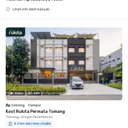
Lihat info lebih banyak
Close
Video
360
Coliving
•
Campur
Kost Rukita Permata Tomang
Tomang, Grogol Petamburan
4.2 km dari mnc studio