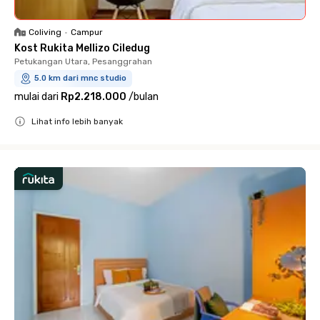
Coliving
•
Campur
Kost Rukita Mellizo Ciledug
Petukangan Utara, Pesanggrahan
5.0 km dari mnc studio
mulai dari
Rp2.218.000
/
bulan
Lihat info lebih banyak
Close