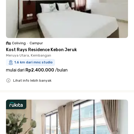
Coliving
•
Campur
Kost Rays Residence Kebon Jeruk
Meruya Utara, Kembangan
1.6 km dari mnc studio
mulai dari
Rp2.400.000
/
bulan
Lihat info lebih banyak
Close