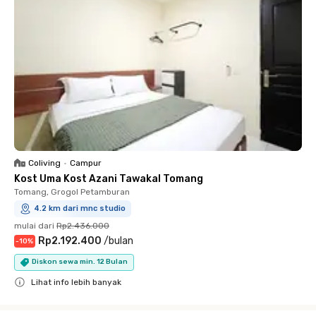
Coliving
•
Campur
Kost Uma Kost Azani Tawakal Tomang
Tomang, Grogol Petamburan
4.2 km dari mnc studio
mulai dari
Rp2.436.000
Rp2.192.400
/
bulan
-
10
%
Diskon sewa min. 12 Bulan
Lihat info lebih banyak
Close