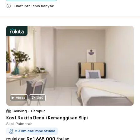
Lihat info lebih banyak
Close
Video
360
Coliving
•
Campur
Kost Rukita Denali Kemanggisan Slipi
Slipi, Palmerah
2.3 km dari mnc studio
mulai dari
Rp1.668.000
/
bulan