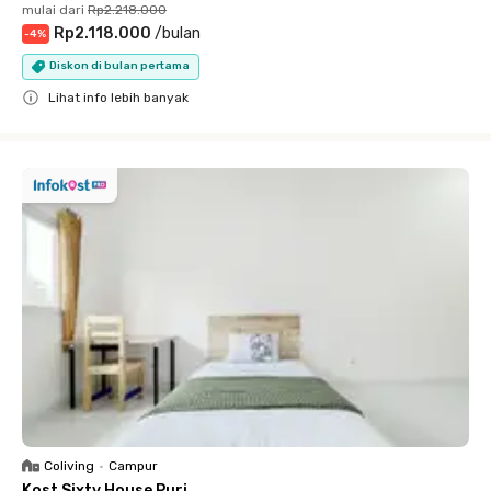
mulai dari
Rp2.218.000
Rp2.118.000
/
bulan
-
4
%
Diskon di bulan pertama
Lihat info lebih banyak
Close
Coliving
•
Campur
Kost Sixty House Puri