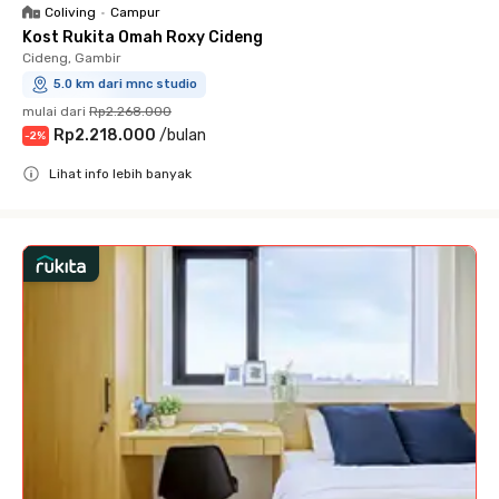
Coliving
•
Campur
Kost Rukita Omah Roxy Cideng
Cideng, Gambir
5.0 km dari mnc studio
mulai dari
Rp2.268.000
Rp2.218.000
/
bulan
-
2
%
Lihat info lebih banyak
Close