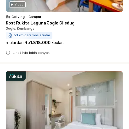
Video
Coliving
•
Campur
Kost Rukita Laguna Joglo Ciledug
Joglo, Kembangan
5.1 km dari mnc studio
mulai dari
Rp1.818.000
/
bulan
Lihat info lebih banyak
Close