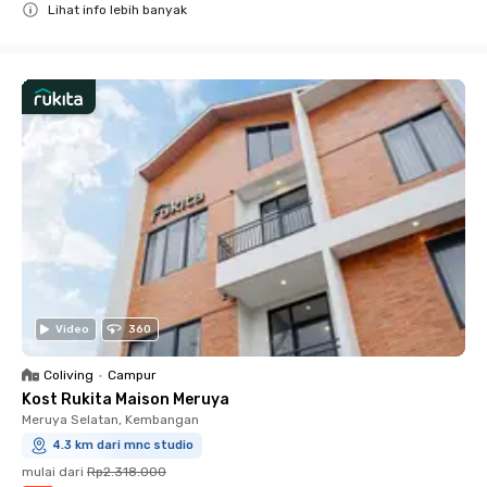
Lihat info lebih banyak
Close
Video
360
Coliving
•
Campur
Kost Rukita Maison Meruya
Meruya Selatan, Kembangan
4.3 km dari mnc studio
mulai dari
Rp2.318.000