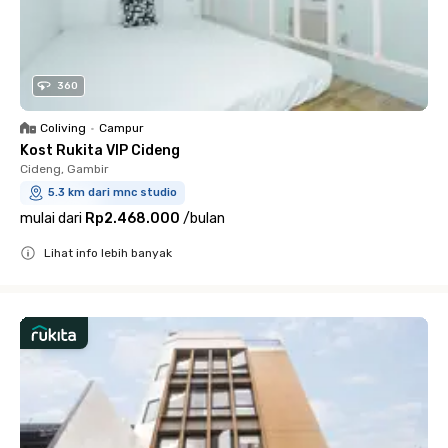
360
Coliving
•
Campur
Kost Rukita VIP Cideng
Cideng, Gambir
5.3 km dari mnc studio
mulai dari
Rp2.468.000
/
bulan
Lihat info lebih banyak
Close