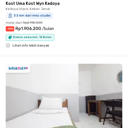
Kost Uma Kost Wyn Kedoya
Kedoya Utara, Kebon Jeruk
3.5 km dari mnc studio
mulai dari
Rp2.118.000
Rp1.906.200
/
bulan
-
10
%
Diskon sewa min. 12 Bulan
Lihat info lebih banyak
Close