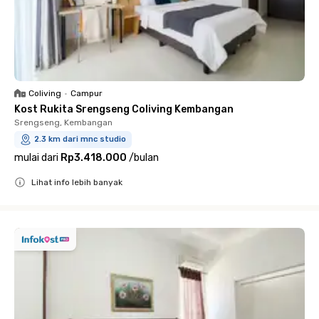
Coliving
•
Campur
Kost Rukita Srengseng Coliving Kembangan
Srengseng, Kembangan
2.3 km dari mnc studio
mulai dari
Rp3.418.000
/
bulan
Lihat info lebih banyak
Close