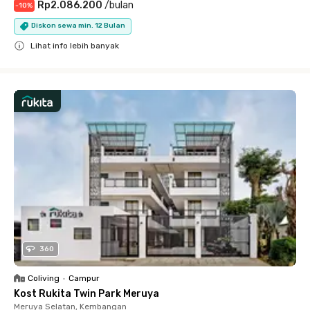
Rp2.086.200
/
bulan
-
10
%
Diskon sewa min. 12 Bulan
Lihat info lebih banyak
Close
360
Coliving
•
Campur
Kost Rukita Twin Park Meruya
Meruya Selatan, Kembangan