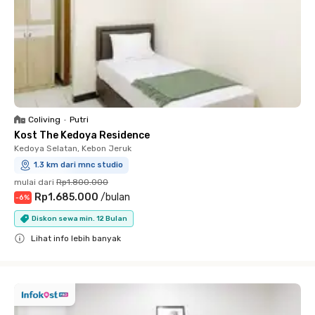
Coliving
•
Putri
Kost The Kedoya Residence
Kedoya Selatan, Kebon Jeruk
1.3 km dari mnc studio
mulai dari
Rp1.800.000
Rp1.685.000
/
bulan
-
6
%
Diskon sewa min. 12 Bulan
Lihat info lebih banyak
Close