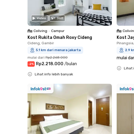
Video
360
Coliving
•
Campur
Colivi
Kost Rukita Omah Roxy Cideng
Kost Ja
Cideng, Gambir
Pinangsia
5.1 km dari menara jakarta
2.9 k
mulai dari
Rp2.268.000
mulai dar
Rp2.218.000
/
bulan
-
2
%
Lihat 
Lihat info lebih banyak
Close
Close