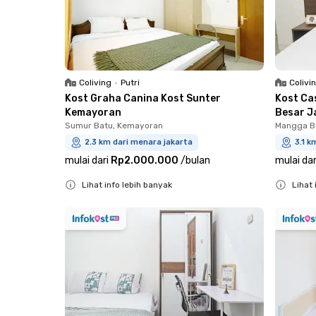
Coliving
•
Putri
Colivi
Kost Graha Canina Kost Sunter
Kost Ca
Kemayoran
Besar J
Sumur Batu, Kemayoran
Mangga Be
2.3 km dari menara jakarta
3.1 k
mulai dari
Rp2.000.000
/
bulan
mulai dar
Lihat info lebih banyak
Lihat 
Close
Close