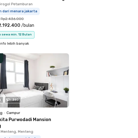
Grogol Petamburan
m dari menara jakarta
Rp2.436.000
2.192.400
/
bulan
 sewa min. 12 Bulan
info lebih banyak
o
360
ng
•
Campur
kita Purwodadi Mansion
g
 Menteng, Menteng