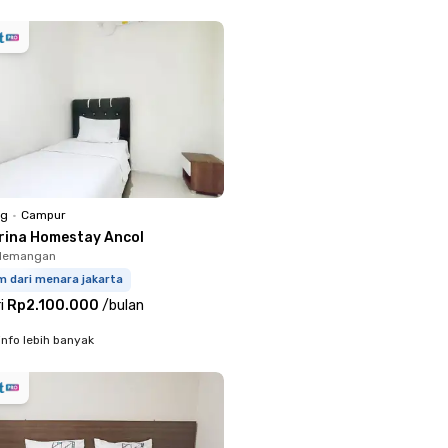
ng
•
Campur
rina Homestay Ancol
ademangan
m dari menara jakarta
i
Rp2.100.000
/
bulan
info lebih banyak