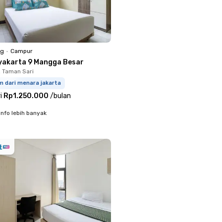
ng
•
Campur
yakarta 9 Mangga Besar
, Taman Sari
m dari menara jakarta
i
Rp1.250.000
/
bulan
info lebih banyak