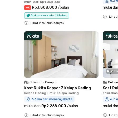
6.2 k
mulai dari
Rp4.068.000
Rp3.808.000
/
bulan
mulai dar
-
6
%
Diskon sewa min. 12 Bulan
Lihat 
Lihat info lebih banyak
Close
Close
Vide
Coliving
•
Campur
Colivi
Kost Rukita Kopyor 3 Kelapa Gading
Kost Ruk
Kelapa Gading Timur, Kelapa Gading
Kelurahan
6.6 km dari menara jakarta
6.7 k
mulai dari
Rp2.268.000
/
bulan
mulai dar
Lihat info lebih banyak
Lihat 