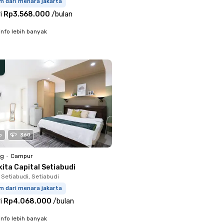
m dari menara jakarta
i
Rp3.568.000
/
bulan
info lebih banyak
o
360
ng
•
Campur
ita Capital Setiabudi
 Setiabudi, Setiabudi
m dari menara jakarta
i
Rp4.068.000
/
bulan
info lebih banyak