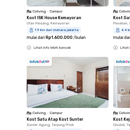
Coliving
•
Campur
Colivi
Kost ISK House Kemayoran
Kost Ga
Utan Panjang, Kemayoran
Paseban,
1.9 km dari menara jakarta
4.4 k
mulai dari
Rp1.600.000
/
bulan
mulai dar
Lihat info lebih banyak
Lihat 
Close
Close
Coliving
•
Campur
Colivi
Kost Satu Atap Kost Sunter
Kost Ke
Sunter Agung, Tanjung Priok
Glodok, T