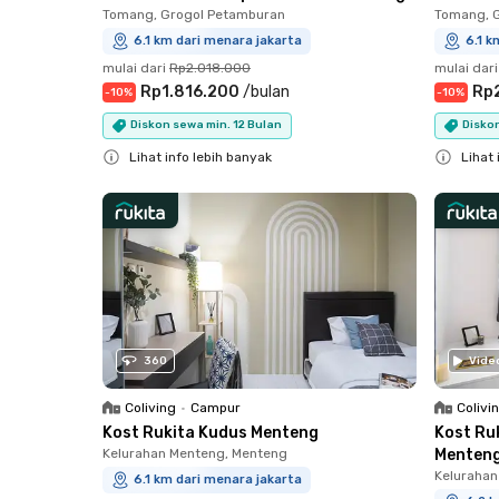
Tomang, Grogol Petamburan
Tomang, 
6.1 km dari menara jakarta
6.1 k
mulai dari
Rp2.018.000
mulai dari
Rp1.816.200
/
bulan
Rp
-
10
%
-
10
%
Diskon sewa min. 12 Bulan
Diskon
Lihat info lebih banyak
Lihat 
Close
Close
360
Vide
Coliving
•
Campur
Colivi
Kost Rukita Kudus Menteng
Kost Ru
Kelurahan Menteng, Menteng
Menten
Kelurahan
6.1 km dari menara jakarta