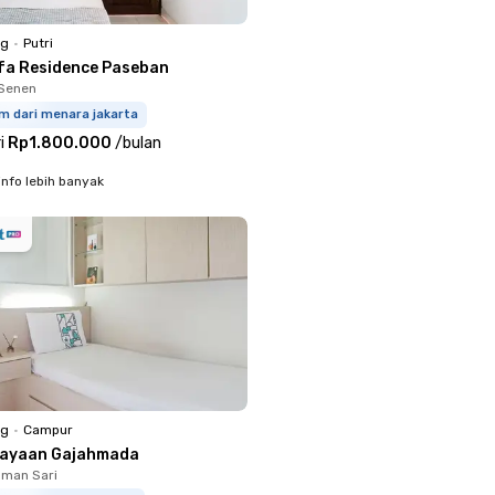
ng
•
Putri
fa Residence Paseban
 Senen
m dari menara jakarta
i
Rp1.800.000
/
bulan
info lebih banyak
ng
•
Campur
jayaan Gajahmada
aman Sari