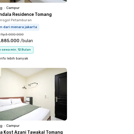
ng
•
Campur
ndala Residence Tomang
Grogol Petamburan
m dari menara jakarta
Rp3.000.000
.885.000
/
bulan
 sewa min. 12 Bulan
info lebih banyak
ng
•
Campur
a Kost Azani Tawakal Tomang