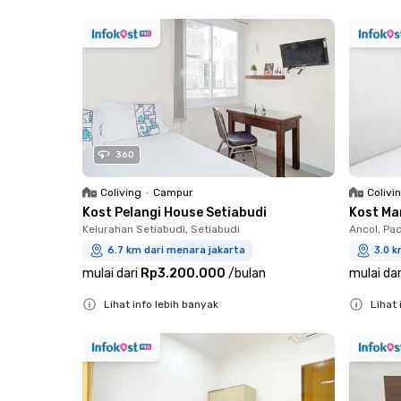
Close
Close
360
Coliving
•
Campur
Colivi
Kost Pelangi House Setiabudi
Kost Ma
Kelurahan Setiabudi, Setiabudi
Ancol, P
6.7 km dari menara jakarta
3.0 k
mulai dari
Rp3.200.000
/
bulan
mulai dar
Lihat info lebih banyak
Lihat 
Close
Close