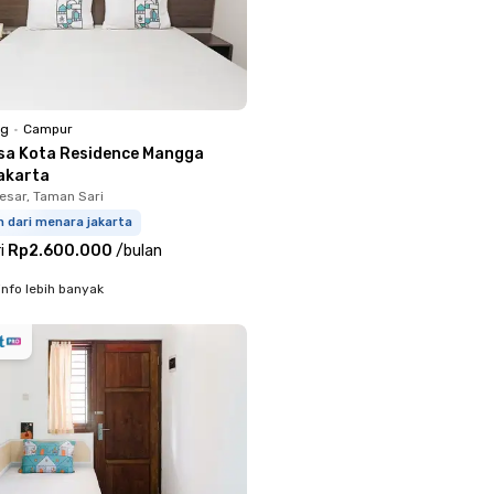
ng
•
Campur
sa Kota Residence Mangga
akarta
sar, Taman Sari
m dari menara jakarta
i
Rp2.600.000
/
bulan
info lebih banyak