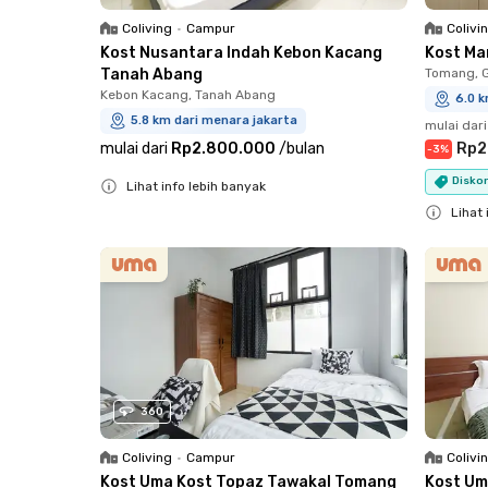
Coliving
•
Campur
Colivi
Kost Nusantara Indah Kebon Kacang
Kost Ma
Tanah Abang
Tomang, 
Kebon Kacang, Tanah Abang
6.0 k
5.8 km dari menara jakarta
mulai dari
mulai dari
Rp2.800.000
/
bulan
Rp2
-
3
%
Diskon
Lihat info lebih banyak
Close
Lihat 
Close
360
Coliving
•
Campur
Colivi
Kost Uma Kost Topaz Tawakal Tomang
Kost Um