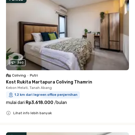
360
Coliving
•
Putri
Kost Rukita Martapura Coliving Thamrin
Kebon Melati, Tanah Abang
1.2 km dari legreen office penjernihan
mulai dari
Rp3.618.000
/
bulan
Lihat info lebih banyak
Close