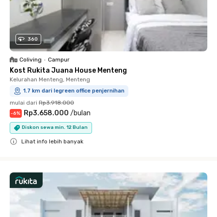
360
Coliving
•
Campur
Kost Rukita Juana House Menteng
Kelurahan Menteng, Menteng
1.7 km dari legreen office penjernihan
mulai dari
Rp3.918.000
Rp3.658.000
/
bulan
-
6
%
Diskon sewa min. 12 Bulan
Lihat info lebih banyak
Close