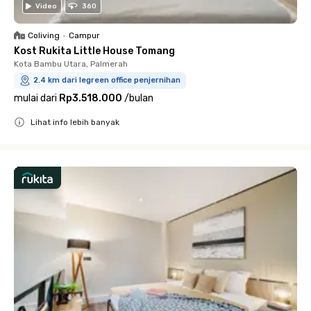
Video
360
Coliving
•
Campur
Kost Rukita Little House Tomang
Kota Bambu Utara, Palmerah
2.4 km dari legreen office penjernihan
mulai dari
Rp3.518.000
/
bulan
Lihat info lebih banyak
Close