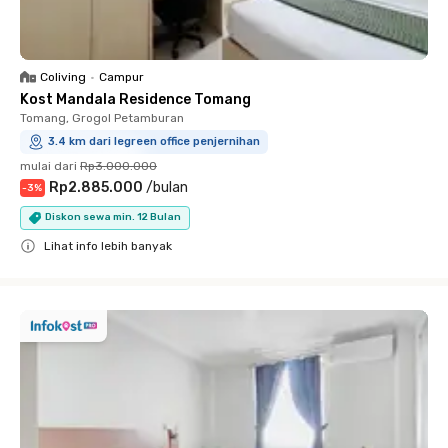
Coliving
•
Campur
Kost Mandala Residence Tomang
Tomang, Grogol Petamburan
3.4 km dari legreen office penjernihan
mulai dari
Rp3.000.000
Rp2.885.000
/
bulan
-
3
%
Diskon sewa min. 12 Bulan
Lihat info lebih banyak
Close