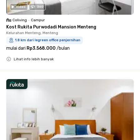
Video
360
Coliving
•
Campur
Kost Rukita Purwodadi Mansion Menteng
Kelurahan Menteng, Menteng
1.8 km dari legreen office penjernihan
mulai dari
Rp3.568.000
/
bulan
Lihat info lebih banyak
Close