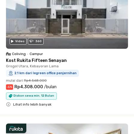
Video
360
Coliving
•
Campur
Kost Rukita Fifteen Senayan
Grogol Utara, Kebayoran Lama
2.1 km dari legreen office penjernihan
mulai dari
Rp4.568.000
Rp4.308.000
/
bulan
-
5
%
Diskon sewa min. 12 Bulan
Lihat info lebih banyak
Close