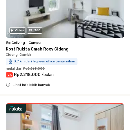
Video
360
Coliving
•
Campur
Kost Rukita Omah Roxy Cideng
Cideng, Gambir
3.7 km dari legreen office penjernihan
mulai dari
Rp2.268.000
Rp2.218.000
/
bulan
-
2
%
Lihat info lebih banyak
Close