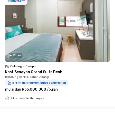
Video
Coliving
•
Campur
Kost Senayan Grand Suite Benhil
Bendungan Hilir, Tanah Abang
578 m dari legreen office penjernihan
mulai dari
Rp5.000.000
/
bulan
Lihat info lebih banyak
Close