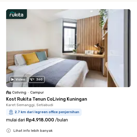
Video
360
Coliving
•
Campur
Kost Rukita Tenun CoLiving Kuningan
Karet Semanggi, Setiabudi
2.7 km dari legreen office penjernihan
mulai dari
Rp4.918.000
/
bulan
Lihat info lebih banyak