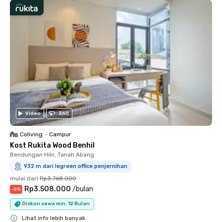
Video
360
Coliving
•
Campur
Kost Rukita Wood Benhil
Bendungan Hilir, Tanah Abang
932 m dari legreen office penjernihan
mulai dari
Rp3.768.000
Rp3.508.000
/
bulan
-
6
%
Diskon sewa min. 12 Bulan
Lihat info lebih banyak