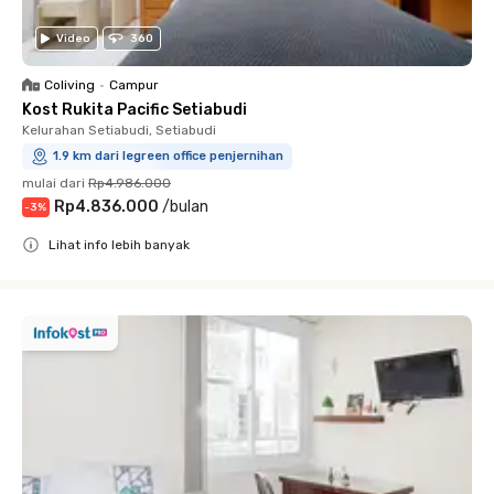
Video
360
Coliving
•
Campur
Kost Rukita Pacific Setiabudi
Kelurahan Setiabudi, Setiabudi
1.9 km dari legreen office penjernihan
mulai dari
Rp4.986.000
Rp4.836.000
/
bulan
-
3
%
Lihat info lebih banyak
Close