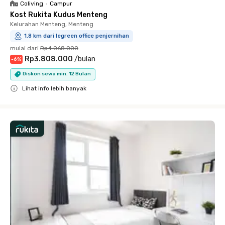
Coliving
•
Campur
Kost Rukita Kudus Menteng
Kelurahan Menteng, Menteng
1.8 km dari legreen office penjernihan
mulai dari
Rp4.068.000
Rp3.808.000
/
bulan
-
6
%
Diskon sewa min. 12 Bulan
Lihat info lebih banyak
Close