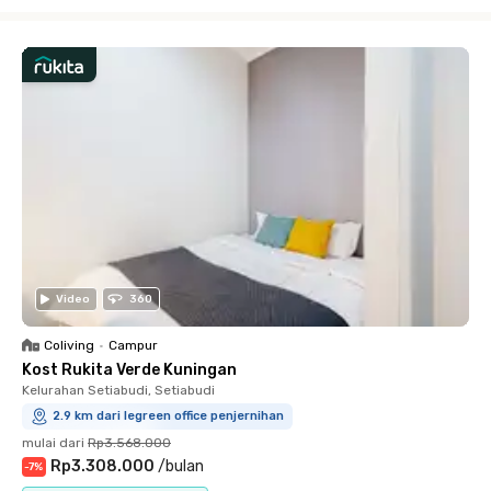
Close
Video
360
Coliving
•
Campur
Kost Rukita Verde Kuningan
Kelurahan Setiabudi, Setiabudi
2.9 km dari legreen office penjernihan
mulai dari
Rp3.568.000
Rp3.308.000
/
bulan
-
7
%