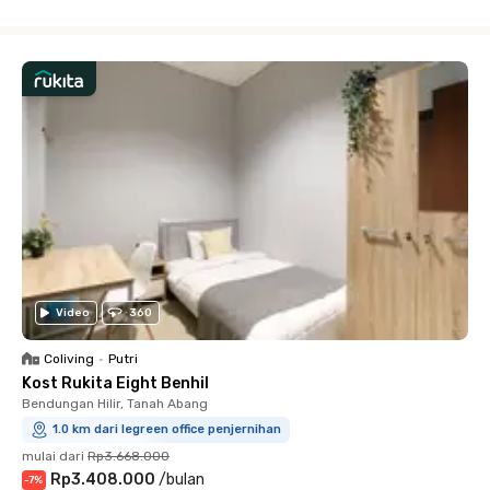
Close
Video
360
Coliving
•
Putri
Kost Rukita Eight Benhil
Bendungan Hilir, Tanah Abang
1.0 km dari legreen office penjernihan
mulai dari
Rp3.668.000
Rp3.408.000
/
bulan
-
7
%