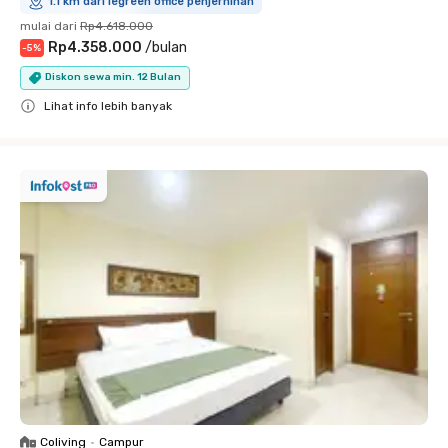
1.1 km dari legreen office penjernihan
mulai dari
Rp4.618.000
Rp4.358.000
/
bulan
-
5
%
Diskon sewa min. 12 Bulan
Lihat info lebih banyak
Close
Coliving
•
Campur