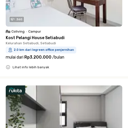
360
Coliving
•
Campur
Kost Pelangi House Setiabudi
Kelurahan Setiabudi, Setiabudi
2.0 km dari legreen office penjernihan
mulai dari
Rp3.200.000
/
bulan
Lihat info lebih banyak
Close