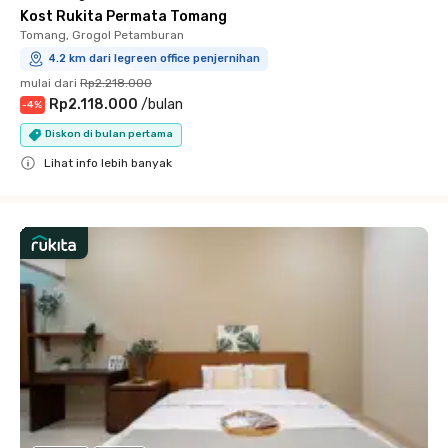
Kost Rukita Permata Tomang
Tomang, Grogol Petamburan
4.2 km dari legreen office penjernihan
mulai dari
Rp2.218.000
Rp2.118.000
/
bulan
-
4
%
Diskon di bulan pertama
Lihat info lebih banyak
Close