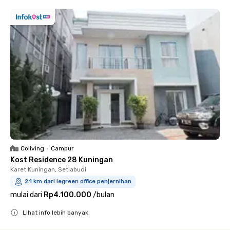
Coliving
•
Campur
Kost Residence 28 Kuningan
Karet Kuningan, Setiabudi
2.1 km dari legreen office penjernihan
mulai dari
Rp4.100.000
/
bulan
Lihat info lebih banyak
Close