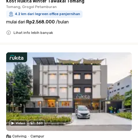
Kost Rukita Winter Tawakal Tomang
Tomang, Grogol Petamburan
4.2 km dari legreen office penjernihan
mulai dari
Rp2.568.000
/
bulan
Lihat info lebih banyak
Close
Video
360
Coliving
•
Campur