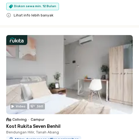
Diskon sewa min. 12 Bulan
Lihat info lebih banyak
Close
Video
360
Coliving
•
Campur
Kost Rukita Seven Benhil
Bendungan Hilir, Tanah Abang