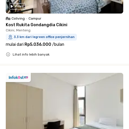
Video
Coliving
•
Campur
Kost Rukita Gondangdia Cikini
Cikini, Menteng
3.3 km dari legreen office penjernihan
mulai dari
Rp5.036.000
/
bulan
Lihat info lebih banyak
Close