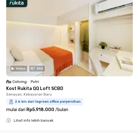
Video
360
Coliving
•
Putri
Kost Rukita QQ Loft SCBD
Senayan, Kebayoran Baru
2.6 km dari legreen office penjernihan
mulai dari
Rp5.918.000
/
bulan
Lihat info lebih banyak
Close