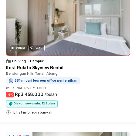
Video
360
Coliving
•
Campur
Kost Rukita Skyview Benhil
Bendungan Hilir, Tanah Abang
531 m dari legreen office penjernihan
mulai dari
Rp3.718.000
Rp3.458.000
/
bulan
-
6
%
Diskon sewa min. 12 Bulan
Lihat info lebih banyak
Close