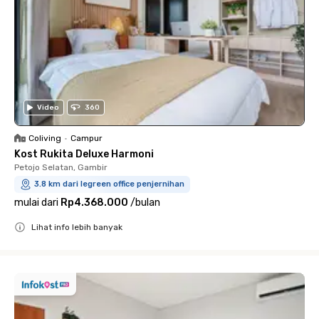
Video
360
Coliving
•
Campur
Kost Rukita Deluxe Harmoni
Petojo Selatan, Gambir
3.8 km dari legreen office penjernihan
mulai dari
Rp4.368.000
/
bulan
Lihat info lebih banyak
Close