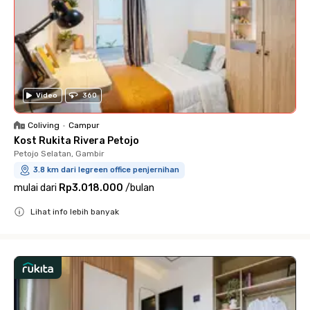
Video
360
Coliving
•
Campur
Kost Rukita Rivera Petojo
Petojo Selatan, Gambir
3.8 km dari legreen office penjernihan
mulai dari
Rp3.018.000
/
bulan
Lihat info lebih banyak
Close