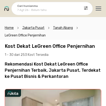
Cari hunianmu
7 Agt 26 - Belum tahu
Ope
Home
Jakarta Pusat
Tanah Abang
LeGreen Office Penjernihan
Kost Dekat LeGreen Office Penjernihan
1 - 30 dari 253 Kost
Tersedia
Rekomendasi Kost Dekat LeGreen Office
Penjernihan Terbaik, Jakarta Pusat, Terdekat
ke Pusat Bisnis & Perkantoran