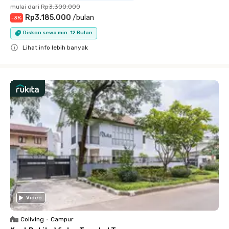
mulai dari
Rp3.300.000
Rp3.185.000
/
bulan
-
3
%
Diskon sewa min. 12 Bulan
Lihat info lebih banyak
Close
Video
Coliving
•
Campur