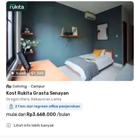
Video
360
Coliving
•
Campur
Kost Rukita Grasta Senayan
Grogol Utara, Kebayoran Lama
2.1 km dari legreen office penjernihan
mulai dari
Rp3.668.000
/
bulan
Lihat info lebih banyak
Close