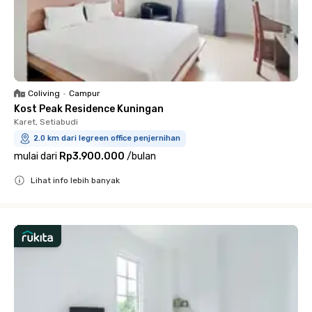
Coliving
•
Campur
Kost Peak Residence Kuningan
Karet, Setiabudi
2.0 km dari legreen office penjernihan
mulai dari
Rp3.900.000
/
bulan
Lihat info lebih banyak
Close