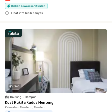
Diskon sewa min. 12 Bulan
Lihat info lebih banyak
Close
360
Coliving
•
Campur
Kost Rukita Kudus Menteng
Kelurahan Menteng, Menteng