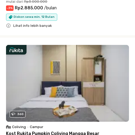
mulai dari
Rp3.000.000
Rp2.885.000
/
bulan
-
3
%
Diskon sewa min. 12 Bulan
Lihat info lebih banyak
Close
360
Coliving
•
Campur
Kost Rukita Pumpkin Coliving Mangga Besar