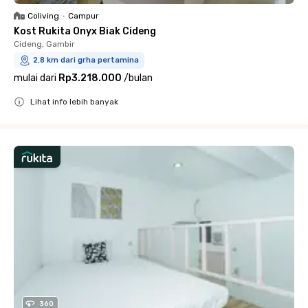
Coliving
•
Campur
Kost Rukita Onyx Biak Cideng
Cideng, Gambir
2.8 km dari grha pertamina
mulai dari
Rp3.218.000
/
bulan
Lihat info lebih banyak
Close
360