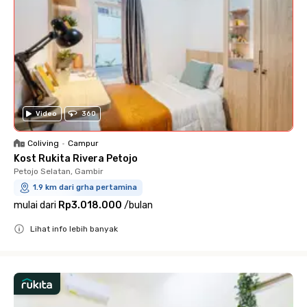
Video
360
Coliving
•
Campur
Kost Rukita Rivera Petojo
Petojo Selatan, Gambir
1.9 km dari grha pertamina
mulai dari
Rp3.018.000
/
bulan
Lihat info lebih banyak
Close