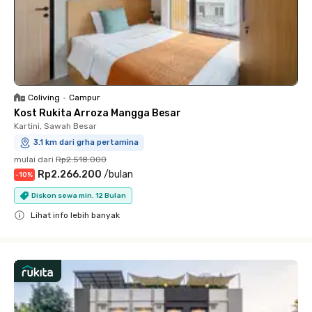
Coliving
•
Campur
Kost Rukita Arroza Mangga Besar
Kartini, Sawah Besar
3.1 km dari grha pertamina
mulai dari
Rp2.518.000
Rp2.266.200
/
bulan
-
10
%
Diskon sewa min. 12 Bulan
Lihat info lebih banyak
Close