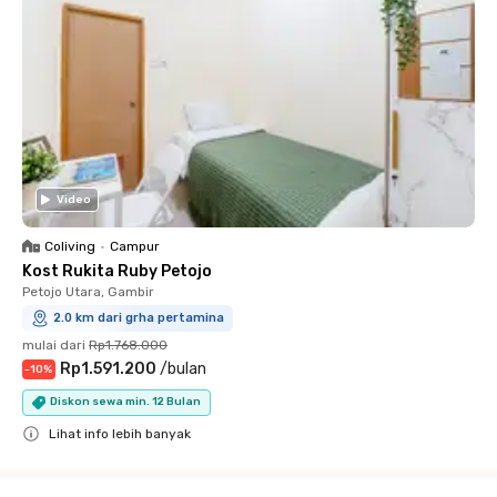
Video
Coliving
•
Campur
Kost Rukita Ruby Petojo
Petojo Utara, Gambir
2.0 km dari grha pertamina
mulai dari
Rp1.768.000
Rp1.591.200
/
bulan
-
10
%
Diskon sewa min. 12 Bulan
Lihat info lebih banyak
Close