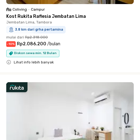
Coliving
•
Campur
Kost Rukita Raflesia Jembatan Lima
Jembatan Lima, Tambora
3.8 km dari grha pertamina
mulai dari
Rp2.318.000
Rp2.086.200
/
bulan
-
10
%
Diskon sewa min. 12 Bulan
Lihat info lebih banyak
Close