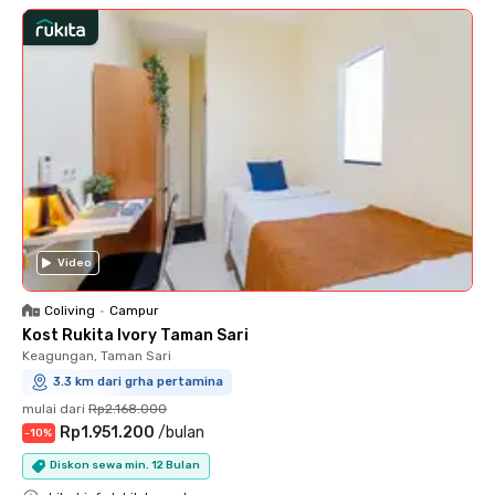
Video
Coliving
•
Campur
Kost Rukita Ivory Taman Sari
Keagungan, Taman Sari
3.3 km dari grha pertamina
mulai dari
Rp2.168.000
Rp1.951.200
/
bulan
-
10
%
Diskon sewa min. 12 Bulan