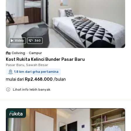
Video
360
Coliving
•
Campur
Kost Rukita Kelinci Bunder Pasar Baru
Pasar Baru, Sawah Besar
1.8 km dari grha pertamina
mulai dari
Rp2.468.000
/
bulan
Lihat info lebih banyak
Close