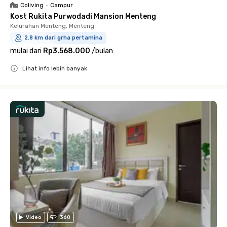
Coliving
•
Campur
Kost Rukita Purwodadi Mansion Menteng
Kelurahan Menteng, Menteng
2.8 km dari grha pertamina
mulai dari
Rp3.568.000
/
bulan
Lihat info lebih banyak
Close
Video
360