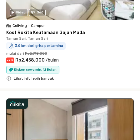
Video
360
Coliving
•
Campur
Kost Rukita Keutamaan Gajah Mada
Taman Sari, Taman Sari
3.0 km dari grha pertamina
mulai dari
Rp2.718.000
Rp2.458.000
/
bulan
-
9
%
Diskon sewa min. 12 Bulan
Lihat info lebih banyak
Close