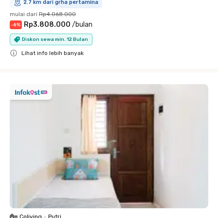
2.7 km dari grha pertamina
mulai dari
Rp4.068.000
Rp3.808.000
/
bulan
-
6
%
Diskon sewa min. 12 Bulan
Lihat info lebih banyak
Close
Coliving
•
Putri