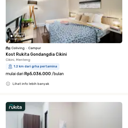
Video
Coliving
•
Campur
Kost Rukita Gondangdia Cikini
Cikini, Menteng
1.2 km dari grha pertamina
mulai dari
Rp5.036.000
/
bulan
Lihat info lebih banyak
Close