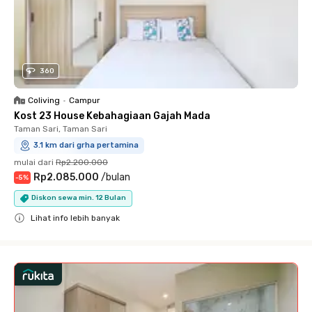
360
Coliving
•
Campur
Kost 23 House Kebahagiaan Gajah Mada
Taman Sari, Taman Sari
3.1 km dari grha pertamina
mulai dari
Rp2.200.000
Rp2.085.000
/
bulan
-
5
%
Diskon sewa min. 12 Bulan
Lihat info lebih banyak
Close