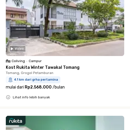
Video
Coliving
•
Campur
Kost Rukita Winter Tawakal Tomang
Tomang, Grogol Petamburan
4.1 km dari grha pertamina
mulai dari
Rp2.568.000
/
bulan
Lihat info lebih banyak
Close