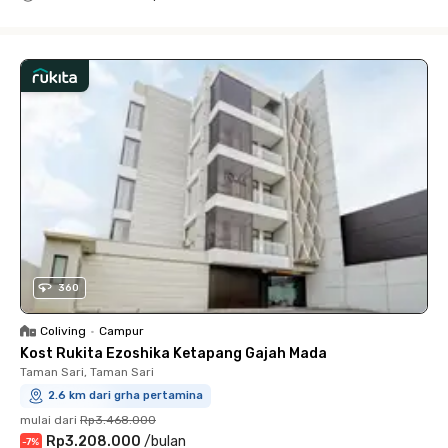
Close
360
Coliving
•
Campur
Kost Rukita Ezoshika Ketapang Gajah Mada
Taman Sari, Taman Sari
2.6 km dari grha pertamina
mulai dari
Rp3.468.000
Rp3.208.000
/
bulan
-
7
%