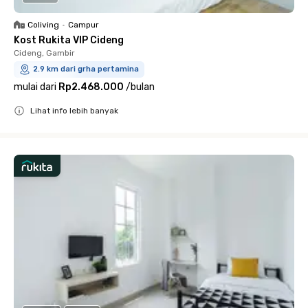
Coliving
•
Campur
Kost Rukita VIP Cideng
Cideng, Gambir
2.9 km dari grha pertamina
mulai dari
Rp2.468.000
/
bulan
Lihat info lebih banyak
Close