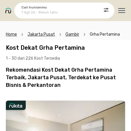
Cari hunianmu
7 Agt 26 - Belum tahu
Ope
Home
Jakarta Pusat
Gambir
Grha Pertamina
Kost Dekat Grha Pertamina
1 - 30 dari 226 Kost
Tersedia
Rekomendasi Kost Dekat Grha Pertamina
Terbaik, Jakarta Pusat, Terdekat ke Pusat
Bisnis & Perkantoran