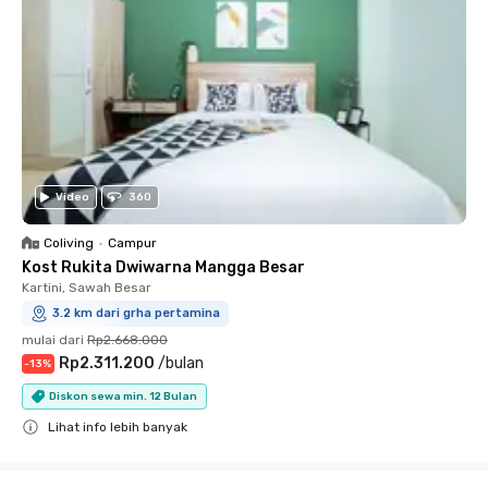
Video
360
Coliving
•
Campur
Kost Rukita Dwiwarna Mangga Besar
Kartini, Sawah Besar
3.2 km dari grha pertamina
mulai dari
Rp2.668.000
Rp2.311.200
/
bulan
-
13
%
Diskon sewa min. 12 Bulan
Lihat info lebih banyak
Close