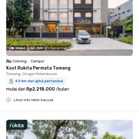
Video
360
Coliving
•
Campur
Kost Rukita Permata Tomang
Tomang, Grogol Petamburan
4.0 km dari grha pertamina
mulai dari
Rp2.218.000
/
bulan
Lihat info lebih banyak
Close