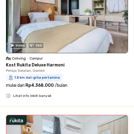
Video
360
Coliving
•
Campur
Kost Rukita Deluxe Harmoni
Petojo Selatan, Gambir
1.8 km dari grha pertamina
mulai dari
Rp4.368.000
/
bulan
Lihat info lebih banyak
Close