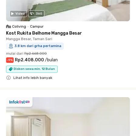
Video
360
Coliving
•
Campur
Kost Rukita Belhome Mangga Besar
Mangga Besar, Taman Sari
3.8 km dari grha pertamina
mulai dari
Rp2.668.000
Rp2.408.000
/
bulan
-
9
%
Diskon sewa min. 12 Bulan
Lihat info lebih banyak
Close