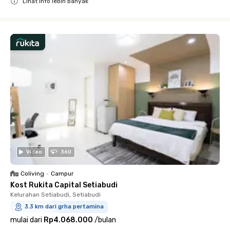
Lihat info lebih banyak
Close
Video
360
Coliving
•
Campur
Kost Rukita Capital Setiabudi
Kelurahan Setiabudi, Setiabudi
3.3 km dari grha pertamina
mulai dari
Rp4.068.000
/
bulan