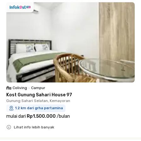
Coliving
•
Campur
Kost Gunung Sahari House 97
Gunung Sahari Selatan, Kemayoran
1.2 km dari grha pertamina
mulai dari
Rp1.500.000
/
bulan
Lihat info lebih banyak
Close