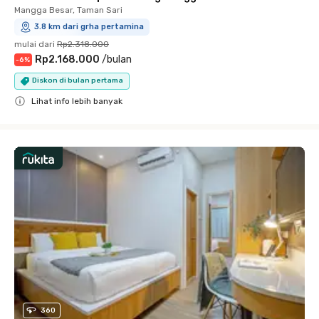
Mangga Besar, Taman Sari
3.8 km dari grha pertamina
mulai dari
Rp2.318.000
Rp2.168.000
/
bulan
-
6
%
Diskon di bulan pertama
Lihat info lebih banyak
Close
360