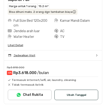
Harga untuk 1 orang
15.2 m²
Bisa dihuni maks. 2 orang dgn tambahan biaya
Full Size Bed 120x200
Kamar Mandi Dalam
cm
Jendela arah luar
AC
Water Heater
TV
Lihat Detail
Jadwalkan Visit
Rp3.818.000
Rp3.618.000
/bulan
-5
%
Termasuk internet/wifi, air, laundry, cleaning
Tidak termasuk listrik
Chat Rukita
Ubah Tanggal