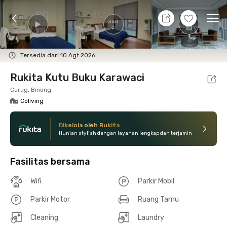
8 Agt 26 - Belum tahu
+
21
Ope
360
Foto
Fasilitas bersama
Lokasi
Kamar
Atura
Tersedia dari 10 Agt 2026
Rukita Kutu Buku Karawaci
Curug, Binong
Coliving
Dikelola oleh Rukita
Hunian stylish dengan layanan lengkap dan terjamin
Fasilitas bersama
Wifi
Parkir Mobil
Parkir Motor
Ruang Tamu
Cleaning
Laundry