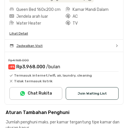
Queen Bed 160x200 cm
Kamar Mandi Dalam
Jendela arah luar
AC
Water Heater
TV
Lihat Detail
Jadwalkan Visit
Rp4.168.000
Rp3.968.000
/bulan
-4
%
Termasuk internet/wifi, air, laundry, cleaning
Tidak termasuk listrik
Chat Rukita
Join Waiting List
Aturan Tambahan Penghuni
Jumlah penghuni maks. per kamar tergantung tipe kamar dan
ukuran kasur