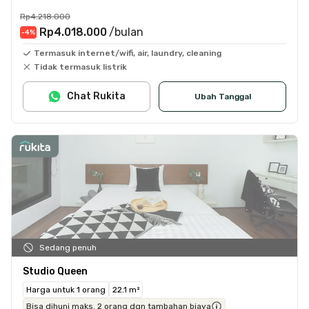
Rp4.218.000
Rp4.018.000
/bulan
-4
%
Termasuk internet/wifi, air, laundry, cleaning
Tidak termasuk listrik
Chat Rukita
Ubah Tanggal
Sedang penuh
Studio Queen
Harga untuk 1 orang
22.1 m²
Bisa dihuni maks. 2 orang dgn tambahan biaya