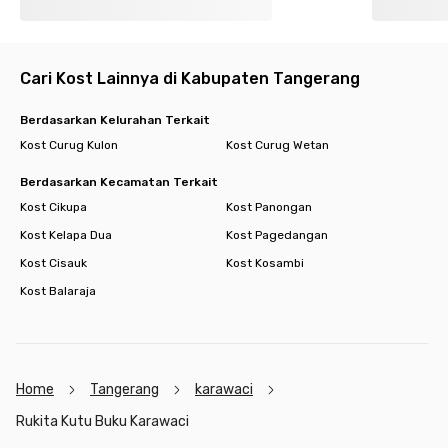
- Vihara Vajra Bumi Nusantara 2.8 km
- Masjid Uruwatul Muslimin 6.5 km
Minimarket
Cari Kost Lainnya di Kabupaten Tangerang
- Indomaret 1.6 km
- Hypermart 3.6 km
Berdasarkan Kelurahan Terkait
- Carrefour 3.6 km
Kost Curug Kulon
Kost Curug Wetan
Akses Tol
Berdasarkan Kecamatan Terkait
- Tol Jkt-Tgr (Karang Tengah) 5.2 km
Kost Cikupa
Kost Panongan
Kost Kelapa Dua
Kost Pagedangan
Kost Cisauk
Kost Kosambi
Kost Balaraja
Home
Tangerang
karawaci
Rukita Kutu Buku Karawaci