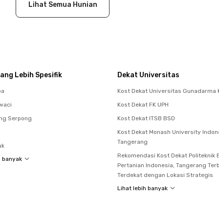
Lihat Semua Hunian
ang Lebih Spesifik
Dekat Universitas
pa
Kost Dekat Universitas Gunadarma 
waci
Kost Dekat FK UPH
ing Serpong
Kost Dekat ITSB BSD
Kost Dekat Monash University Indon
Tangerang
uk
Rekomendasi Kost Dekat Politeknik E
h banyak
Pertanian Indonesia, Tangerang Ter
Terdekat dengan Lokasi Strategis
Lihat lebih banyak