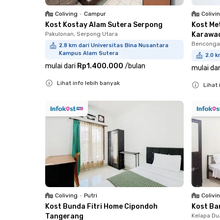
Coliving
•
Campur
Colivi
Kost Kostay Alam Sutera Serpong
Kost Me
Pakulonan, Serpong Utara
Karawac
Bencongan
2.8 km dari Universitas Bina Nusantara
Kampus Alam Sutera
2.0 k
mulai dari
Rp1.400.000
/
bulan
mulai dar
Lihat info lebih banyak
Lihat 
Close
Close
Coliving
•
Putri
Colivi
Kost Bunda Fitri Home Cipondoh
Kost Ba
Tangerang
Kelapa Du