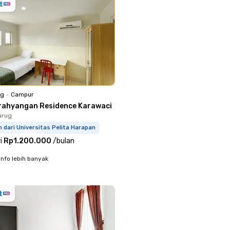
ng
•
Campur
rahyangan Residence Karawaci
urug
m dari Universitas Pelita Harapan
i
Rp1.200.000
/
bulan
info lebih banyak