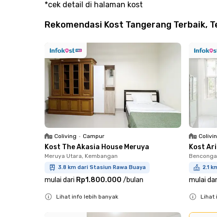
*cek detail di halaman kost
Rekomendasi Kost Tangerang Terbaik, Te
Coliving
•
Campur
Colivi
Kost The Akasia House Meruya
Kost Ar
Meruya Utara, Kembangan
Bencongan
3.8 km dari Stasiun Rawa Buaya
2.1 k
mulai dari
Rp1.800.000
/
bulan
mulai dar
Lihat info lebih banyak
Lihat 
Close
Close