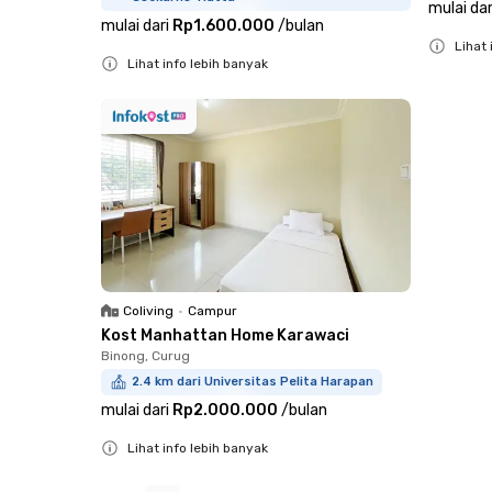
mulai dar
mulai dari
Rp1.600.000
/
bulan
Lihat 
Lihat info lebih banyak
Close
Close
Coliving
•
Campur
Kost Manhattan Home Karawaci
Binong, Curug
2.4 km dari Universitas Pelita Harapan
mulai dari
Rp2.000.000
/
bulan
Lihat info lebih banyak
Close