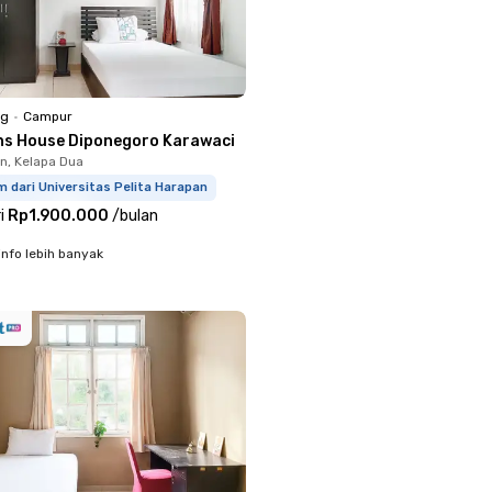
ng
•
Campur
ns House Diponegoro Karawaci
, Kelapa Dua
m dari Universitas Pelita Harapan
i
Rp1.900.000
/
bulan
info lebih banyak