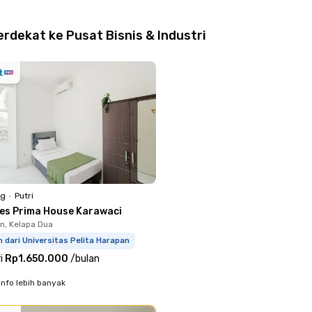
rdekat ke Pusat Bisnis & Industri
ng
•
Putri
ies Prima House Karawaci
, Kelapa Dua
m dari Universitas Pelita Harapan
i
Rp1.650.000
/
bulan
info lebih banyak