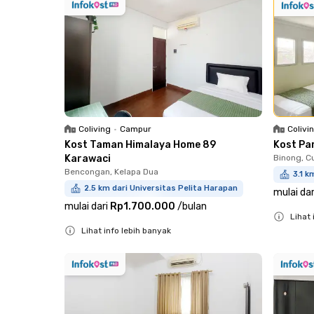
Coliving
•
Campur
Colivi
Kost Taman Himalaya Home 89
Kost Pa
Karawaci
Binong, C
Bencongan, Kelapa Dua
3.1 k
2.5 km dari Universitas Pelita Harapan
mulai dar
mulai dari
Rp1.700.000
/
bulan
Lihat 
Lihat info lebih banyak
Close
Close