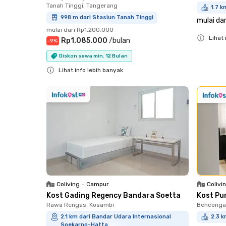
Tanah Tinggi, Tangerang
1.7 k
998 m dari Stasiun Tanah Tinggi
mulai dar
mulai dari
Rp1.200.000
Lihat 
Rp1.085.000
/
bulan
-
9
%
Close
Diskon sewa min. 12 Bulan
Lihat info lebih banyak
Close
Coliving
•
Campur
Colivi
Kost Gading Regency Bandara Soetta
Kost Pu
Rawa Rengas, Kosambi
Bencongan
2.1 km dari Bandar Udara Internasional
2.3 k
Soekarno-Hatta