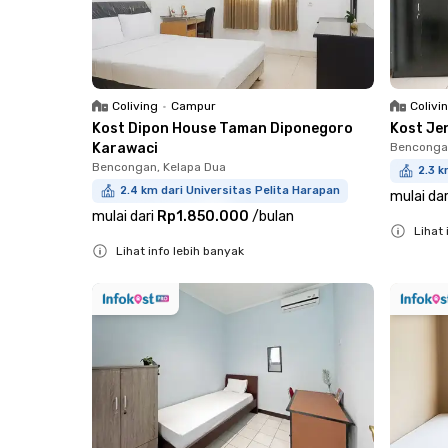
Coliving
•
Campur
Colivi
Kost Dipon House Taman Diponegoro
Kost Je
Karawaci
Bencongan
Bencongan, Kelapa Dua
2.3 k
2.4 km dari Universitas Pelita Harapan
mulai dar
mulai dari
Rp1.850.000
/
bulan
Lihat 
Lihat info lebih banyak
Close
Close