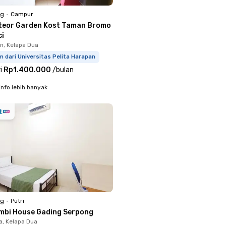
ng
•
Campur
teor Garden Kost Taman Bromo
i
, Kelapa Dua
m dari Universitas Pelita Harapan
i
Rp1.400.000
/
bulan
info lebih banyak
ng
•
Putri
mbi House Gading Serpong
a, Kelapa Dua