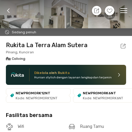
8 Agt 26 - Belum tahu
+
8
Ope
Foto
Fasilitas bersama
Lokasi
Kamar
Atura
Sedang penuh
Rukita La Terra Alam Sutera
Pinang, Kunciran
Coliving
Dikelola oleh Rukita
Hunian stylish dengan layanan lengkap dan terjamin
NEWPROMORK12NT
NEWPROMORK6NT
Kode: NEWPROMORK12NT
Kode: NEWPROMORK6NT
Fasilitas bersama
Wifi
Ruang Tamu