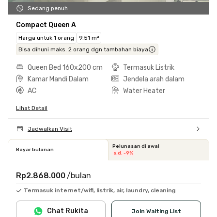
Sedang penuh
Compact Queen A
Harga untuk 1 orang
9.51 m²
Bisa dihuni maks. 2 orang dgn tambahan biaya
Queen Bed 160x200 cm
Termasuk Listrik
Kamar Mandi Dalam
Jendela arah dalam
AC
Water Heater
Lihat Detail
Jadwalkan Visit
Pelunasan di awal
Bayar bulanan
s.d. -9%
Rp2.868.000
/bulan
Termasuk internet/wifi, listrik, air, laundry, cleaning
Chat Rukita
Join Waiting List