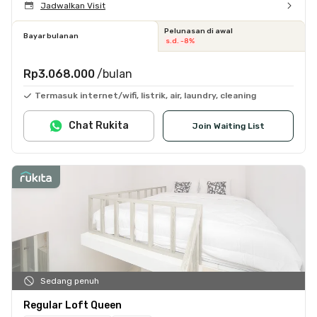
Jadwalkan Visit
Pelunasan di awal
Bayar bulanan
s.d. -8%
Rp3.068.000
/bulan
Termasuk internet/wifi, listrik, air, laundry, cleaning
Chat Rukita
Join Waiting List
Sedang penuh
Regular Loft Queen