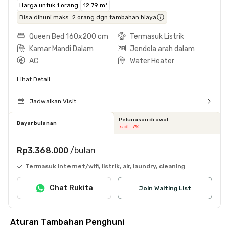
Harga untuk 1 orang
12.79 m²
Bisa dihuni maks. 2 orang dgn tambahan biaya
Queen Bed 160x200 cm
Termasuk Listrik
Kamar Mandi Dalam
Jendela arah dalam
AC
Water Heater
Lihat Detail
Jadwalkan Visit
Pelunasan di awal
Bayar bulanan
s.d. -7%
Rp3.368.000
/bulan
Termasuk internet/wifi, listrik, air, laundry, cleaning
Chat Rukita
Join Waiting List
Aturan Tambahan Penghuni