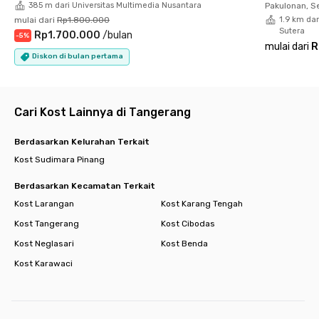
385 m dari Universitas Multimedia Nusantara
Pakulonan, S
- Binus University 0.85 km
mulai dari
Rp1.800.000
1.9 km da
- Universitas Bunda Mulia 0.85 km
Sutera
Rp1.700.000
/
bulan
-
5
%
- Sekolah Santa Laurensia 3 km
mulai dari
R
Pusat Perbelanjaan
Diskon di bulan pertama
- Mall@Alam Sutera 1.8 km
- Living World 3.5 km
- IKEA 2.8 km
Cari Kost Lainnya di Tangerang
Rumah Sakit
- OMNI Hospitals 3.3 km
Pusat Kuliner
Berdasarkan Kelurahan Terkait
- Flavor Bliss 3.7 km
Kost Sudimara Pinang
- Pasar 8 3.5 km
Masjid/Gereja/Vihara
Berdasarkan Kecamatan Terkait
- Masjid Shiraathal Mustaqiem 5 km
Kost Larangan
Kost Karang Tengah
- Gereja Katolik St. Laurensius 2.6 km
Kost Tangerang
Kost Cibodas
- Vihara Siripada 6 km
Minimarket
Kost Neglasari
Kost Benda
- Indomaret 0.8 km
Kost Karawaci
- Alfamart 34 m
Akses Tol
- Pintu Tol Jkt - Tangerang 1.5 km