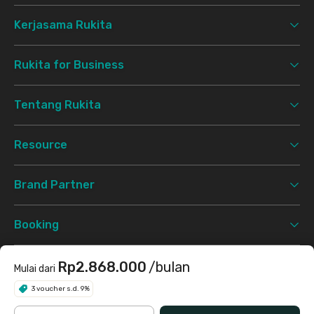
Kerjasama Rukita
Rukita for Business
Tentang Rukita
Resource
Brand Partner
Booking
Support
Rp2.868.000
/bulan
Mulai dari
3 voucher s.d. 9%
Syarat & Ketentuan
Kebijakan Privasi
©
2026 Rukita. All rights reserved.