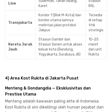
Sudirman, Tanah Abang,
stasiun
Line
Karet
KRL
Koridor 1 (Blok M-Kota) dan
Tersedia
koridor utama lainnya
di setiap
Transjakarta
melintasi jalan protokol
titik
Jakpus
strategis
Stasiun Gambir dan
10–25
Kereta Jarak
Stasiun Senen untuk akses
menit
Jauh
keluar kota (Bandung,
dari unit
Yogyakarta, Surabaya, dll)
Rukita
4) Area Kost Rukita di Jakarta Pusat
Menteng & Gondangdia — Eksklusivitas dan
Prestise Utama
Menteng adalah kawasan paling elite di Indonesia.
Kost Rukita di sini dikelilingi oleh hunian pejabat dan