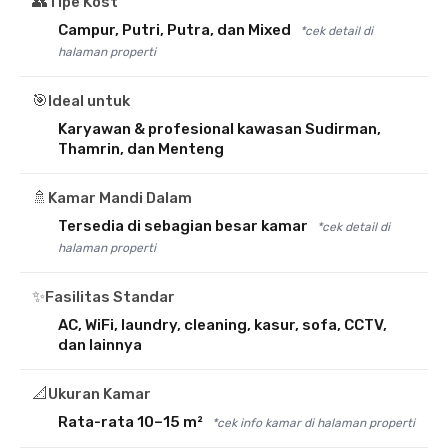
👥
Tipe Kost
Campur, Putri, Putra, dan Mixed
*cek detail di
halaman properti
🎯
Ideal untuk
Karyawan & profesional kawasan Sudirman,
Thamrin, dan Menteng
🚿
Kamar Mandi Dalam
Tersedia di sebagian besar kamar
*cek detail di
halaman properti
✨
Fasilitas Standar
AC, WiFi, laundry, cleaning, kasur, sofa, CCTV,
dan lainnya
📐
Ukuran Kamar
Rata-rata 10–15 m²
*cek info kamar di halaman properti