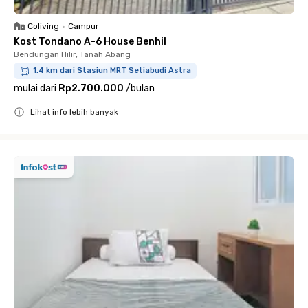
Coliving
•
Campur
Kost Tondano A-6 House Benhil
Bendungan Hilir, Tanah Abang
1.4 km dari Stasiun MRT Setiabudi Astra
mulai dari
Rp2.700.000
/
bulan
Lihat info lebih banyak
Close