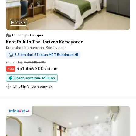
Video
Coliving
•
Campur
Kost Rukita The Horizon Kemayoran
Kelurahan Kemayoran, Kemayoran
3.9 km dari Stasiun MRT Bundaran HI
mulai dari
Rp1.618.000
Rp1.456.200
/
bulan
-
10
%
Diskon sewa min. 12 Bulan
Lihat info lebih banyak
Close