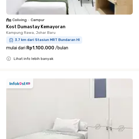
Coliving
•
Campur
Kost Dumastay Kemayoran
Kampung Rawa, Johar Baru
3.7 km dari Stasiun MRT Bundaran HI
mulai dari
Rp1.100.000
/
bulan
Lihat info lebih banyak
Close