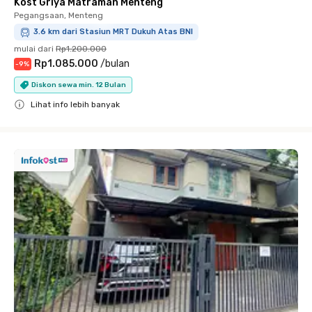
Kost Griya Matraman Menteng
Pegangsaan, Menteng
3.6 km dari Stasiun MRT Dukuh Atas BNI
mulai dari
Rp1.200.000
Rp1.085.000
/
bulan
-
9
%
Diskon sewa min. 12 Bulan
Lihat info lebih banyak
Close