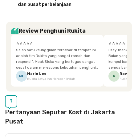
dan pusat perbelanjaan
Review Penghuni Rukita
⭐⭐⭐⭐⭐
⭐⭐⭐⭐⭐
Salah satu keunggulan terbesar di tempat ini
I say thankyou s
adalah tim Rukita yang sangat ramah dan
Bulan yang super happy! banyak tem
responsif. Mbak Siska yang bertugas sangat
kumpul bareng mak
cepat dalam merespons kebutuhan penghuni.
semua bahagia ad
Ketika saya meminta keset karena sempat
mgkn saran dari air aja & kebersihan lebih di
Mario Lee
Ravena
ML
R
Rukita Satya Inn Harapan Indah
Rukita Dimi
terpeleset, permintaan tersebut langsung
tingkatka
dipenuhi dengan cepat. Terima kasih Mbak
Siska.
?
Pertanyaan Seputar Kost di Jakarta
Pusat