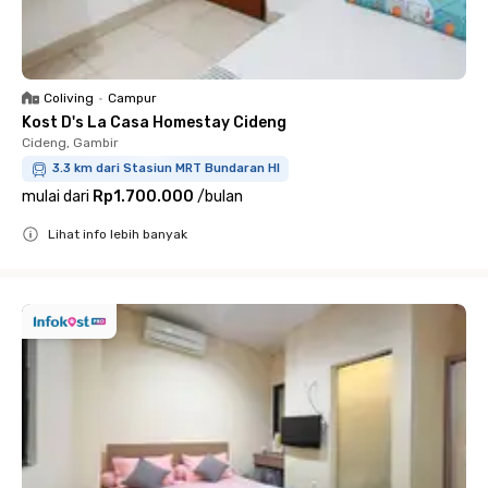
Coliving
•
Campur
Kost D's La Casa Homestay Cideng
Cideng, Gambir
3.3 km dari Stasiun MRT Bundaran HI
mulai dari
Rp1.700.000
/
bulan
Lihat info lebih banyak
Close