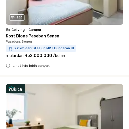
360
Coliving
•
Campur
Kost Bione Paseban Senen
Paseban, Senen
3.2 km dari Stasiun MRT Bundaran HI
mulai dari
Rp2.000.000
/
bulan
Lihat info lebih banyak
Close