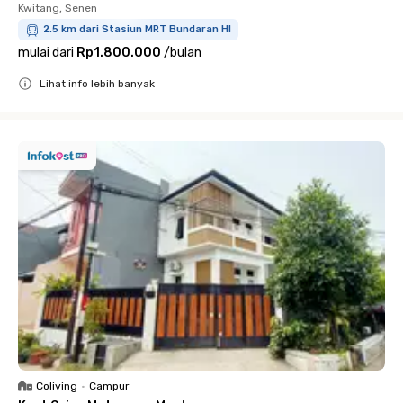
Kwitang, Senen
2.5 km dari Stasiun MRT Bundaran HI
mulai dari
Rp1.800.000
/
bulan
Lihat info lebih banyak
Close
Coliving
•
Campur