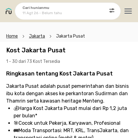
Cari hunianmu
11 Agt 26 - Belum tahu
Ope
Home
Jakarta
Jakarta Pusat
Kost Jakarta Pusat
1 - 30 dari 73 Kost
Tersedia
Ringkasan tentang Kost Jakarta Pusat
Jakarta Pusat adalah pusat pemerintahan dan bisnis
ibu kota dengan akses ke perkantoran Sudirman dan
Thamrin serta kawasan heritage Menteng.
💰
Harga Kost Jakarta Pusat
mulai dari Rp 1,2 juta
per bulan*
🎯
Cocok untuk
Pekerja, Karyawan, Profesional
🚌
Moda Transportasi:
MRT, KRL, TransJakarta, dan
transportasi online (mobil & motor)