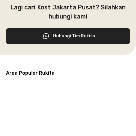
Lagi cari Kost Jakarta Pusat? Silahkan
hubungi kami
Hubungi Tim Rukita
Area Populer Rukita
Grogol
Kebon
Kuningan
Petamburan
Menteng
Jeruk
Bandung
Surabaya
Malang
Solo
Karawaci
Jakarta
Jakarta
Jakarta
Jakarta
Jawa
Jawa
Jawa
Jawa
Selatan
Barat
Tangerang
Pusat
Barat
Barat
Timur
Timur
Tengah