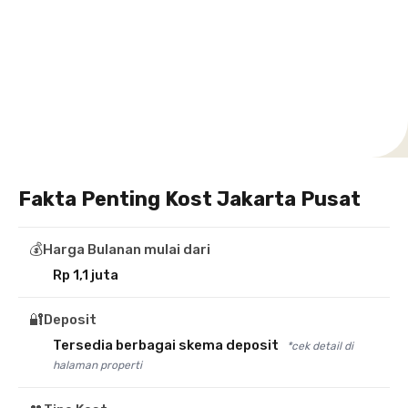
Setiabudi
Cilandak
Depok
Kemanggisan
Semarang
Medan
Tangerang
Bali
Yogyakarta
Jakarta
Jakarta
Jawa
Jakarta
Jawa
Sumatera
Selatan
Banten
Selatan
Barat
Barat
Bali
Yogyakarta
Tengah
Utara
Fakta Penting Kost Jakarta Pusat
💰
Harga Bulanan mulai dari
Rp 1,1 juta
🔐
Deposit
Tersedia berbagai skema deposit
*cek detail di
halaman properti