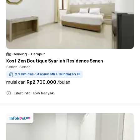
Coliving
•
Campur
Kost Zen Boutique Syariah Residence Senen
Senen, Senen
2.2 km dari Stasiun MRT Bundaran HI
mulai dari
Rp2.700.000
/
bulan
Lihat info lebih banyak
Close