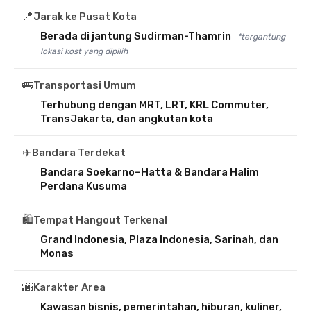
📍
Jarak ke Pusat Kota
Berada di jantung Sudirman-Thamrin
*tergantung
lokasi kost yang dipilih
🚌
Transportasi Umum
Terhubung dengan MRT, LRT, KRL Commuter,
TransJakarta, dan angkutan kota
✈️
Bandara Terdekat
Bandara Soekarno–Hatta & Bandara Halim
Perdana Kusuma
🛍️
Tempat Hangout Terkenal
Grand Indonesia, Plaza Indonesia, Sarinah, dan
Monas
🌆
Karakter Area
Kawasan bisnis, pemerintahan, hiburan, kuliner,