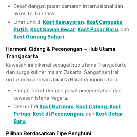
Dekat dengan pusat pameran internasional dan
akses tol bandara.
Lihat unit di
Kost Kemayoran
,
Kost Cempaka
Putih
,
Kost Sawah Besar
,
Kost Pasar Baru
, dan
Kost Gunung Sahari
.
Harmoni, Cideng & Pecenongan — Hub Utama
Transjakarta
Kawasan ini dikenal sebagai hub utama Transjakarta
dan surga kuliner malam Jakarta. Sangat sentral
untuk menjangkau Jakarta Barat maupun Utara.
Sangat dekat dengan pusat pemerintahan dan
kawasan Istana Negara.
Cek unit di
Kost Harmoni
,
Kost Cideng
,
Kost
Petojo
,
Kost di Pecenongan
, dan
Kost Johar
Baru
.
Pilihan Berdasarkan Tipe Penghuni