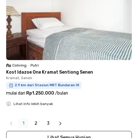
Coliving
•
Putri
Kost Idazoe One Kramat Sentiong Senen
Kramat, Senen
2.9 km dari Stasiun MRT Bundaran HI
mulai dari
Rp1.250.000
/
bulan
Lihat info lebih banyak
Close
1
2
3
Lihat Semua Hunian