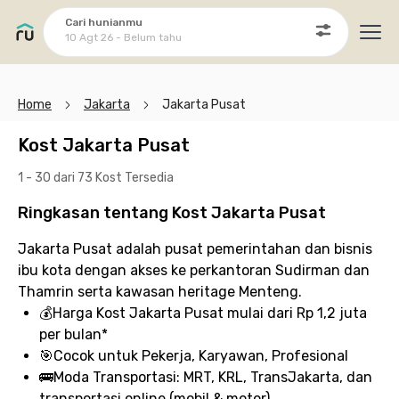
Cari hunianmu
10 Agt 26 - Belum tahu
Ope
Home
Jakarta
Jakarta Pusat
Kost Jakarta Pusat
1 - 30 dari 73 Kost
Tersedia
Ringkasan tentang Kost Jakarta Pusat
Jakarta Pusat adalah pusat pemerintahan dan bisnis
ibu kota dengan akses ke perkantoran Sudirman dan
Thamrin serta kawasan heritage Menteng.
💰
Harga Kost Jakarta Pusat
mulai dari Rp 1,2 juta
per bulan*
🎯
Cocok untuk
Pekerja, Karyawan, Profesional
🚌
Moda Transportasi:
MRT, KRL, TransJakarta, dan
transportasi online (mobil & motor)