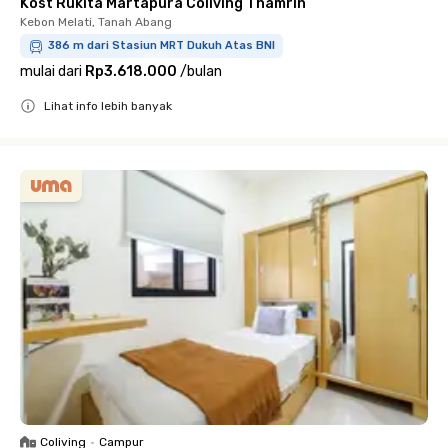
Kost Rukita Martapura Coliving Thamrin
Kebon Melati, Tanah Abang
386 m dari Stasiun MRT Dukuh Atas BNI
mulai dari
Rp3.618.000
/
bulan
Lihat info lebih banyak
Close
Coliving
•
Campur