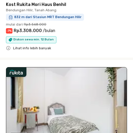
Kost Rukita Mori Haus Benhil
Bendungan Hilir, Tanah Abang
832 m dari Stasiun MRT Bendungan Hilir
mulai dari
Rp3.568.000
Rp3.308.000
/
bulan
-
7
%
Diskon sewa min. 12 Bulan
Lihat info lebih banyak
Close