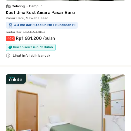
Coliving
•
Campur
Kost Uma Kost Amara Pasar Baru
Pasar Baru, Sawah Besar
3.4 km dari Stasiun MRT Bundaran HI
mulai dari
Rp1.868.000
Rp1.681.200
/
bulan
-
10
%
Diskon sewa min. 12 Bulan
Lihat info lebih banyak
Close