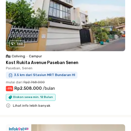
360
Coliving
•
Campur
Kost Rukita Avenue Paseban Senen
Paseban, Senen
3.5 km dari Stasiun MRT Bundaran HI
mulai dari
Rp2.768.000
Rp2.508.000
/
bulan
-
9
%
Diskon sewa min. 12 Bulan
Lihat info lebih banyak
Close