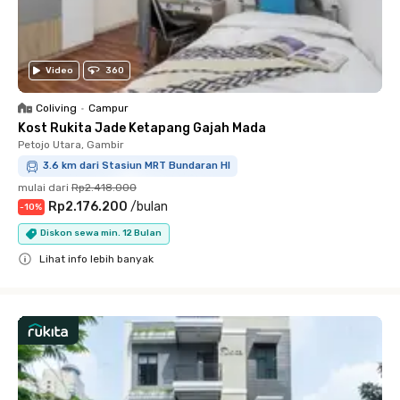
Video
360
Coliving
•
Campur
Kost Rukita Jade Ketapang Gajah Mada
Petojo Utara, Gambir
3.6 km dari Stasiun MRT Bundaran HI
mulai dari
Rp2.418.000
Rp2.176.200
/
bulan
-
10
%
Diskon sewa min. 12 Bulan
Lihat info lebih banyak
Close