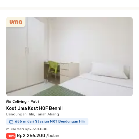
Close
Coliving
•
Putri
Kost Uma Kost HOF Benhil
Bendungan Hilir, Tanah Abang
656 m dari Stasiun MRT Bendungan Hilir
mulai dari
Rp2.518.000
Rp2.266.200
/
bulan
-
10
%