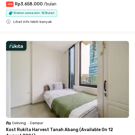
Rp3.658.000
/
bulan
-
6
%
Diskon sewa min. 12 Bulan
Lihat info lebih banyak
Close
Coliving
•
Campur
Kost Rukita Harvest Tanah Abang (Available On 12