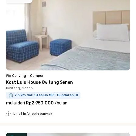
Coliving
•
Campur
Kost Lulu House Kwitang Senen
Kwitang, Senen
2.3 km dari Stasiun MRT Bundaran HI
mulai dari
Rp2.950.000
/
bulan
Lihat info lebih banyak
Close