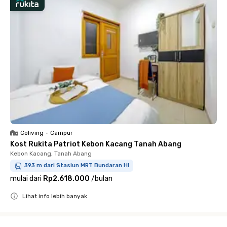
Coliving
•
Campur
Kost Rukita Patriot Kebon Kacang Tanah Abang
Kebon Kacang, Tanah Abang
393 m dari Stasiun MRT Bundaran HI
mulai dari
Rp2.618.000
/
bulan
Lihat info lebih banyak
Close