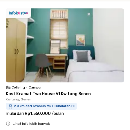
Coliving
•
Campur
Kost Kramat Two House 61 Kwitang Senen
Kwitang, Senen
2.0 km dari Stasiun MRT Bundaran HI
mulai dari
Rp1.550.000
/
bulan
Lihat info lebih banyak