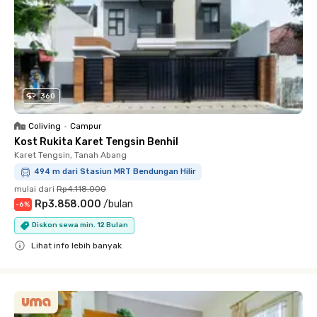
360
Coliving
•
Campur
Kost Rukita Karet Tengsin Benhil
Karet Tengsin, Tanah Abang
494 m dari Stasiun MRT Bendungan Hilir
mulai dari
Rp4.118.000
Rp3.858.000
/
bulan
-
6
%
Diskon sewa min. 12 Bulan
Lihat info lebih banyak
Close