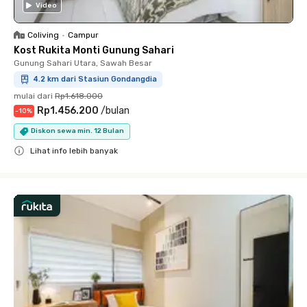
Video
Coliving
•
Campur
Kost Rukita Monti Gunung Sahari
Gunung Sahari Utara, Sawah Besar
4.2 km dari Stasiun Gondangdia
mulai dari
Rp1.618.000
Rp1.456.200
/
bulan
-
10
%
Diskon sewa min. 12 Bulan
Lihat info lebih banyak
Close