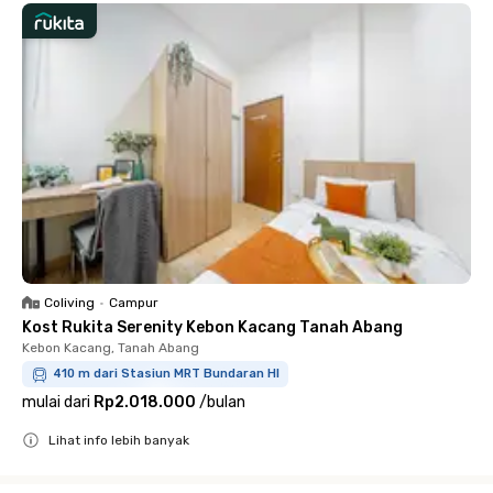
Coliving
•
Campur
Kost Rukita Serenity Kebon Kacang Tanah Abang
Kebon Kacang, Tanah Abang
410 m dari Stasiun MRT Bundaran HI
mulai dari
Rp2.018.000
/
bulan
Lihat info lebih banyak
Close