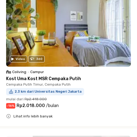
Video
360
Coliving
•
Campur
Kost Uma Kost MSR Cempaka Putih
Cempaka Putih Timur, Cempaka Putih
2.3 km dari Universitas Negeri Jakarta
mulai dari
Rp2.418.000
Rp2.018.000
/
bulan
-
16
%
Lihat info lebih banyak
Close