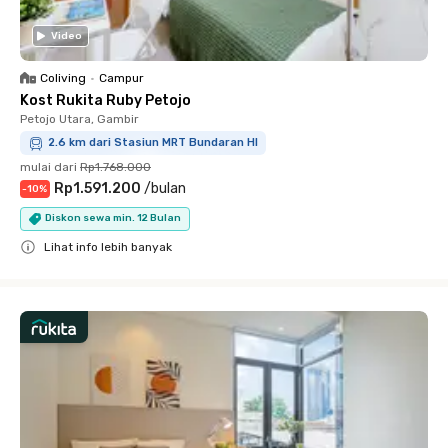
Video
Coliving
•
Campur
Kost Rukita Ruby Petojo
Petojo Utara, Gambir
2.6 km dari Stasiun MRT Bundaran HI
mulai dari
Rp1.768.000
Rp1.591.200
/
bulan
-
10
%
Diskon sewa min. 12 Bulan
Lihat info lebih banyak
Close