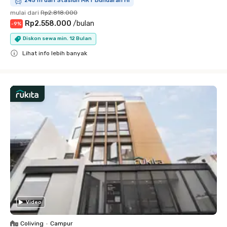
245 m dari Stasiun MRT Bundaran HI
mulai dari
Rp2.818.000
Rp2.558.000
/
bulan
-
9
%
Diskon sewa min. 12 Bulan
Lihat info lebih banyak
Close
Video
Coliving
•
Campur