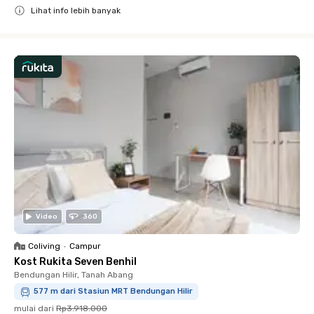
Lihat info lebih banyak
Close
Video
360
Coliving
•
Campur
Kost Rukita Seven Benhil
Bendungan Hilir, Tanah Abang
577 m dari Stasiun MRT Bendungan Hilir
mulai dari
Rp3.918.000