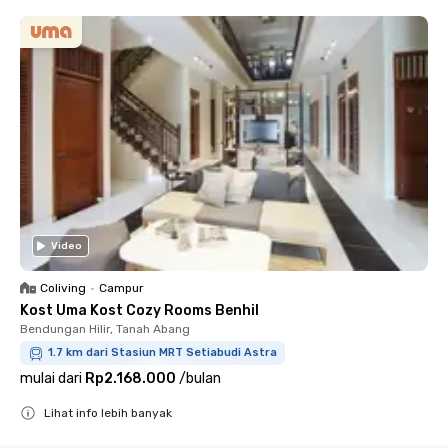
Video
Coliving
•
Campur
Kost Uma Kost Cozy Rooms Benhil
Bendungan Hilir, Tanah Abang
1.7 km dari Stasiun MRT Setiabudi Astra
mulai dari
Rp2.168.000
/
bulan
Lihat info lebih banyak
Close