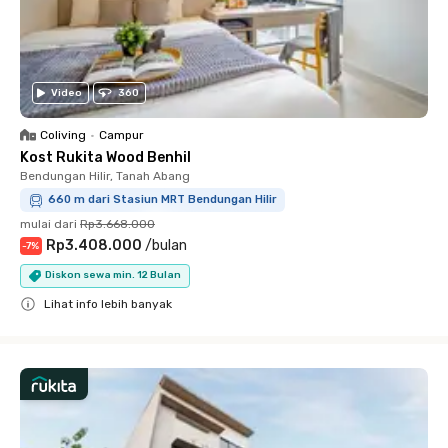
Video
360
Coliving
•
Campur
Kost Rukita Wood Benhil
Bendungan Hilir, Tanah Abang
660 m dari Stasiun MRT Bendungan Hilir
mulai dari
Rp3.668.000
Rp3.408.000
/
bulan
-
7
%
Diskon sewa min. 12 Bulan
Lihat info lebih banyak
Close