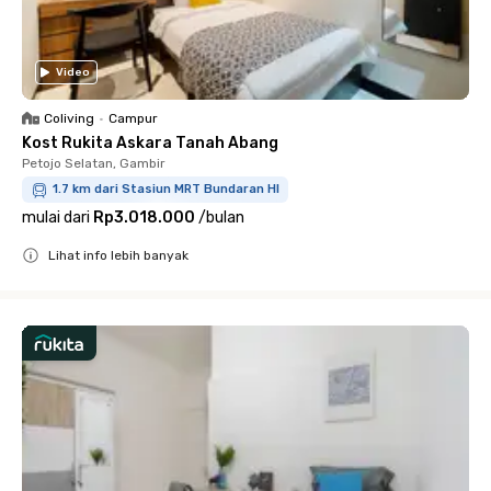
Video
Coliving
•
Campur
Kost Rukita Askara Tanah Abang
Petojo Selatan, Gambir
1.7 km dari Stasiun MRT Bundaran HI
mulai dari
Rp3.018.000
/
bulan
Lihat info lebih banyak
Close