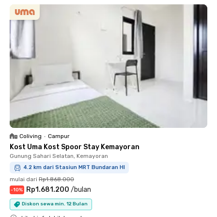
Coliving
•
Campur
Kost Uma Kost Spoor Stay Kemayoran
Gunung Sahari Selatan, Kemayoran
4.2 km dari Stasiun MRT Bundaran HI
mulai dari
Rp1.868.000
Rp1.681.200
/
bulan
-
10
%
Diskon sewa min. 12 Bulan