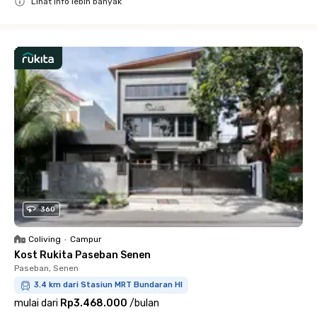
Lihat info lebih banyak
Close
360
Coliving
•
Campur
Kost Rukita Paseban Senen
Paseban, Senen
3.4 km dari Stasiun MRT Bundaran HI
mulai dari
Rp3.468.000
/
bulan