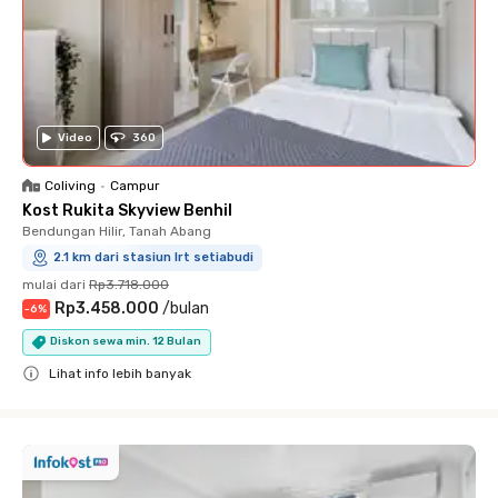
Video
360
Coliving
•
Campur
Kost Rukita Skyview Benhil
Bendungan Hilir, Tanah Abang
2.1 km dari stasiun lrt setiabudi
mulai dari
Rp3.718.000
Rp3.458.000
/
bulan
-
6
%
Diskon sewa min. 12 Bulan
Lihat info lebih banyak
Close