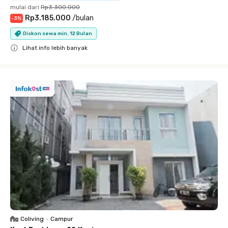
mulai dari
Rp3.300.000
Rp3.185.000
/
bulan
-
3
%
Diskon sewa min. 12 Bulan
Lihat info lebih banyak
Close
Coliving
•
Campur