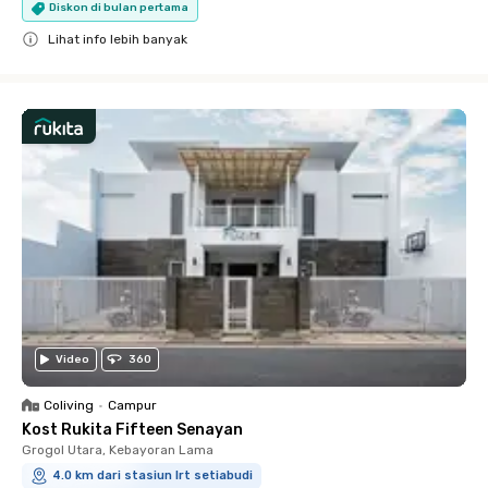
Diskon di bulan pertama
Lihat info lebih banyak
Close
Video
360
Coliving
•
Campur
Kost Rukita Fifteen Senayan
Grogol Utara, Kebayoran Lama
4.0 km dari stasiun lrt setiabudi