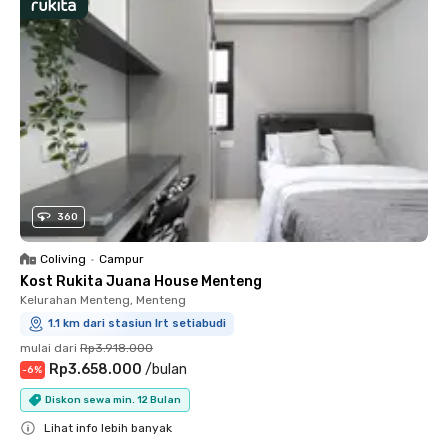
360
Coliving
•
Campur
Kost Rukita Juana House Menteng
Kelurahan Menteng, Menteng
1.1 km dari stasiun lrt setiabudi
mulai dari
Rp3.918.000
Rp3.658.000
/
bulan
-
6
%
Diskon sewa min. 12 Bulan
Lihat info lebih banyak