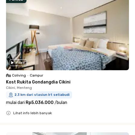
Video
Coliving
•
Campur
Kost Rukita Gondangdia Cikini
Cikini, Menteng
2.3 km dari stasiun lrt setiabudi
mulai dari
Rp5.036.000
/
bulan
Lihat info lebih banyak
Close