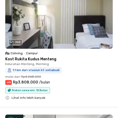
360
Coliving
•
Campur
Kost Rukita Kudus Menteng
Kelurahan Menteng, Menteng
1.1 km dari stasiun lrt setiabudi
mulai dari
Rp4.068.000
Rp3.808.000
/
bulan
-
6
%
Diskon sewa min. 12 Bulan
Lihat info lebih banyak
Close