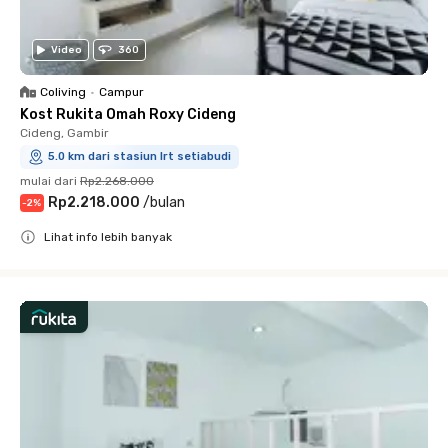
Video
360
Coliving
•
Campur
Kost Rukita Omah Roxy Cideng
Cideng, Gambir
5.0 km dari stasiun lrt setiabudi
mulai dari
Rp2.268.000
Rp2.218.000
/
bulan
-
2
%
Lihat info lebih banyak
Close