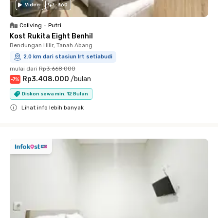
Video
360
Coliving
•
Putri
Kost Rukita Eight Benhil
Bendungan Hilir, Tanah Abang
2.0 km dari stasiun lrt setiabudi
mulai dari
Rp3.668.000
Rp3.408.000
/
bulan
-
7
%
Diskon sewa min. 12 Bulan
Lihat info lebih banyak
Close