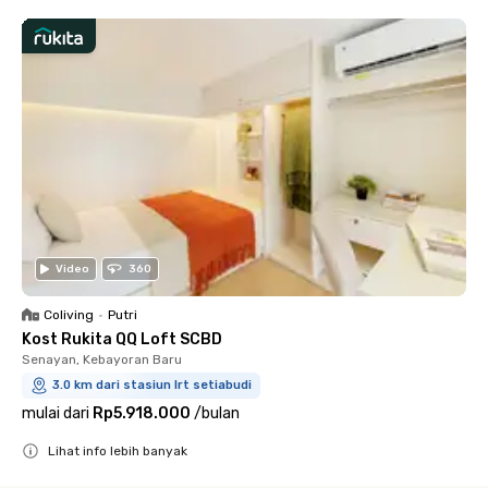
Video
360
Coliving
•
Putri
Kost Rukita QQ Loft SCBD
Senayan, Kebayoran Baru
3.0 km dari stasiun lrt setiabudi
mulai dari
Rp5.918.000
/
bulan
Lihat info lebih banyak
Close