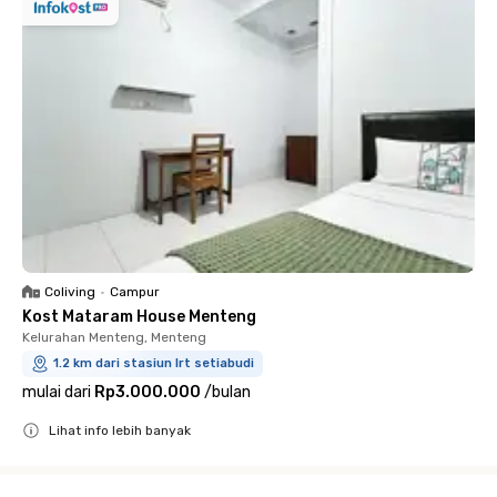
Coliving
•
Campur
Kost Mataram House Menteng
Kelurahan Menteng, Menteng
1.2 km dari stasiun lrt setiabudi
mulai dari
Rp3.000.000
/
bulan
Lihat info lebih banyak
Close