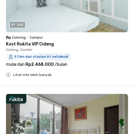
360
Coliving
•
Campur
Kost Rukita VIP Cideng
Cideng, Gambir
5.1 km dari stasiun lrt setiabudi
mulai dari
Rp2.468.000
/
bulan
Lihat info lebih banyak
Close