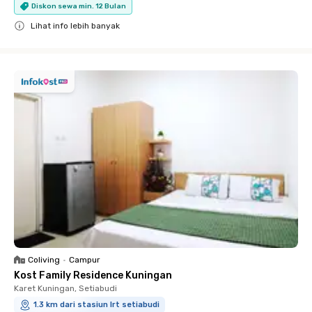
Diskon sewa min. 12 Bulan
Lihat info lebih banyak
Close
Coliving
•
Campur
Kost Family Residence Kuningan
Karet Kuningan, Setiabudi
1.3 km dari stasiun lrt setiabudi