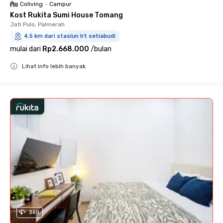
Coliving
•
Campur
Kost Rukita Sumi House Tomang
Jati Pulo, Palmerah
4.5 km dari stasiun lrt setiabudi
mulai dari
Rp2.668.000
/
bulan
Lihat info lebih banyak
Close
360