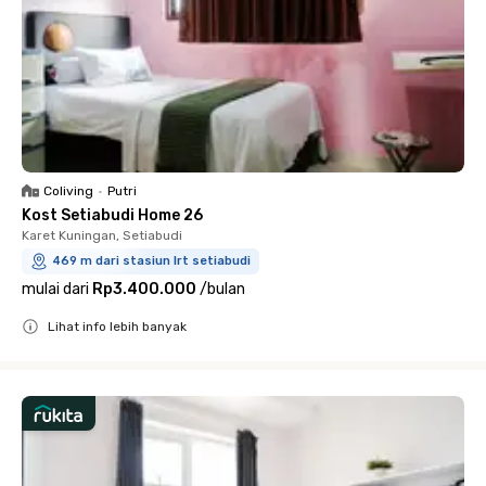
Coliving
•
Putri
Kost Setiabudi Home 26
Karet Kuningan, Setiabudi
469 m dari stasiun lrt setiabudi
mulai dari
Rp3.400.000
/
bulan
Lihat info lebih banyak
Close