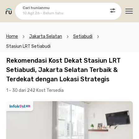
Cari hunianmu
10 Agt 26 - Belum tahu
Ope
Home
Jakarta Selatan
Setiabudi
Stasiun LRT Setiabudi
Rekomendasi Kost Dekat Stasiun LRT
Setiabudi, Jakarta Selatan Terbaik &
Terdekat dengan Lokasi Strategis
1 - 30 dari 242 Kost
Tersedia