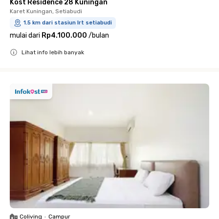
Kost Residence 28 Kuningan
Karet Kuningan, Setiabudi
1.5 km dari stasiun lrt setiabudi
mulai dari
Rp4.100.000
/
bulan
Lihat info lebih banyak
Close
Coliving
•
Campur