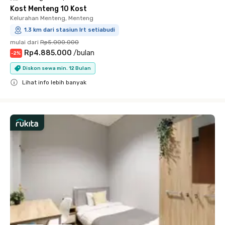
Kost Menteng 10 Kost
Kelurahan Menteng, Menteng
1.3 km dari stasiun lrt setiabudi
mulai dari
Rp5.000.000
Rp4.885.000
/
bulan
-
2
%
Diskon sewa min. 12 Bulan
Lihat info lebih banyak
Close