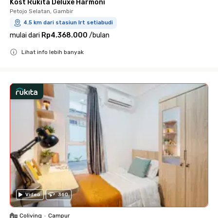
Kost Rukita Deluxe Harmoni
Petojo Selatan, Gambir
4.5 km dari stasiun lrt setiabudi
mulai dari
Rp4.368.000
/
bulan
Lihat info lebih banyak
Close
Video
360
Coliving
•
Campur