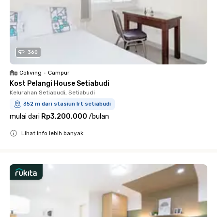
360
Coliving
•
Campur
Kost Pelangi House Setiabudi
Kelurahan Setiabudi, Setiabudi
352 m dari stasiun lrt setiabudi
mulai dari
Rp3.200.000
/
bulan
Lihat info lebih banyak
Close