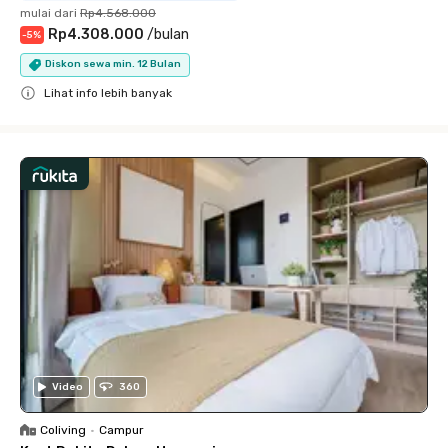
mulai dari
Rp4.568.000
Rp4.308.000
/
bulan
-
5
%
Diskon sewa min. 12 Bulan
Lihat info lebih banyak
Close
Video
360
Coliving
•
Campur