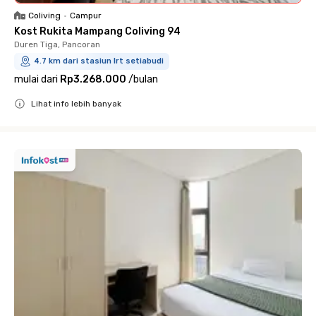
Coliving
•
Campur
Kost Rukita Mampang Coliving 94
Duren Tiga, Pancoran
4.7 km dari stasiun lrt setiabudi
mulai dari
Rp3.268.000
/
bulan
Lihat info lebih banyak
Close