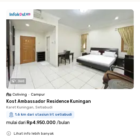
360
Coliving
•
Campur
Kost Ambassador Residence Kuningan
Karet Kuningan, Setiabudi
1.6 km dari stasiun lrt setiabudi
mulai dari
Rp4.950.000
/
bulan
Lihat info lebih banyak