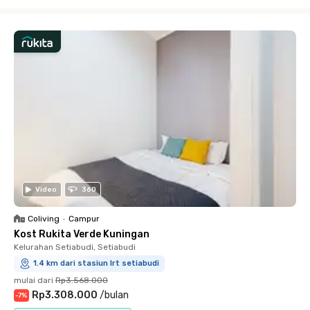
Close
Video
360
Coliving
•
Campur
Kost Rukita Verde Kuningan
Kelurahan Setiabudi, Setiabudi
1.4 km dari stasiun lrt setiabudi
mulai dari
Rp3.568.000
Rp3.308.000
/
bulan
-
7
%