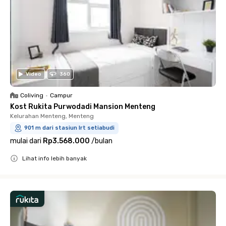
Video
360
Coliving
•
Campur
Kost Rukita Purwodadi Mansion Menteng
Kelurahan Menteng, Menteng
901 m dari stasiun lrt setiabudi
mulai dari
Rp3.568.000
/
bulan
Lihat info lebih banyak
Close