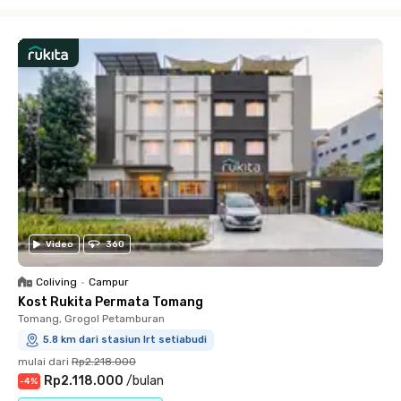
Close
Video
360
Coliving
•
Campur
Kost Rukita Permata Tomang
Tomang, Grogol Petamburan
5.8 km dari stasiun lrt setiabudi
mulai dari
Rp2.218.000
Rp2.118.000
/
bulan
-
4
%