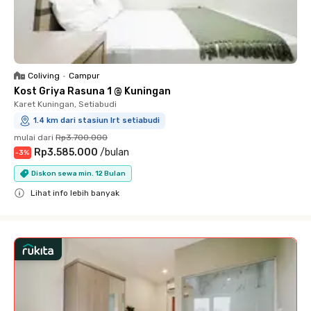
Coliving
•
Campur
Kost Griya Rasuna 1 @ Kuningan
Karet Kuningan, Setiabudi
1.4 km dari stasiun lrt setiabudi
mulai dari
Rp3.700.000
Rp3.585.000
/
bulan
-
3
%
Diskon sewa min. 12 Bulan
Lihat info lebih banyak
Close