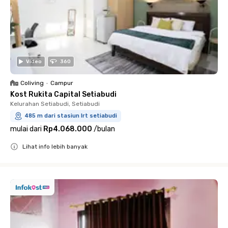
Video
360
Coliving
•
Campur
Kost Rukita Capital Setiabudi
Kelurahan Setiabudi, Setiabudi
485 m dari stasiun lrt setiabudi
mulai dari
Rp4.068.000
/
bulan
Lihat info lebih banyak
Close