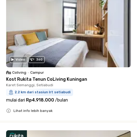
Video
360
Coliving
•
Campur
Kost Rukita Tenun CoLiving Kuningan
Karet Semanggi, Setiabudi
2.2 km dari stasiun lrt setiabudi
mulai dari
Rp4.918.000
/
bulan
Lihat info lebih banyak
Close