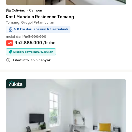
Coliving
•
Campur
Kost Mandala Residence Tomang
Tomang, Grogol Petamburan
5.0 km dari stasiun lrt setiabudi
mulai dari
Rp3.000.000
Rp2.885.000
/
bulan
-
3
%
Diskon sewa min. 12 Bulan
Lihat info lebih banyak
Close