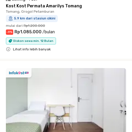
Kost Kost Permata Amarilys Tomang
Tomang, Grogol Petamburan
5.9 km dari stasiun cikini
mulai dari
Rp1.200.000
Rp1.085.000
/
bulan
-
9
%
Diskon sewa min. 12 Bulan
Lihat info lebih banyak
Close