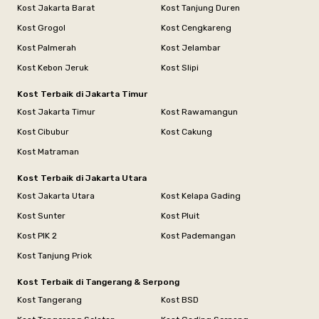
Kost Jakarta Barat
Kost Tanjung Duren
Kost Grogol
Kost Cengkareng
Kost Palmerah
Kost Jelambar
Kost Kebon Jeruk
Kost Slipi
Kost Terbaik di Jakarta Timur
Kost Jakarta Timur
Kost Rawamangun
Kost Cibubur
Kost Cakung
Kost Matraman
Kost Terbaik di Jakarta Utara
Kost Jakarta Utara
Kost Kelapa Gading
Kost Sunter
Kost Pluit
Kost PIK 2
Kost Pademangan
Kost Tanjung Priok
Kost Terbaik di Tangerang & Serpong
Kost Tangerang
Kost BSD