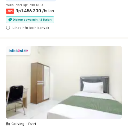
mulai dari
Rp1.618.000
Rp1.456.200
/
bulan
-
10
%
Diskon sewa min. 12 Bulan
Lihat info lebih banyak
Close
Coliving
•
Putri