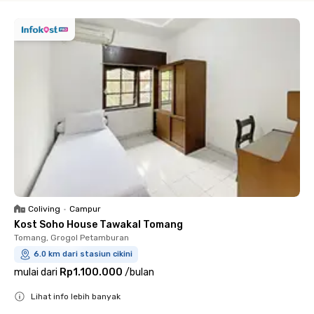
Coliving
•
Campur
Kost Soho House Tawakal Tomang
Tomang, Grogol Petamburan
6.0 km dari stasiun cikini
mulai dari
Rp1.100.000
/
bulan
Lihat info lebih banyak
Close