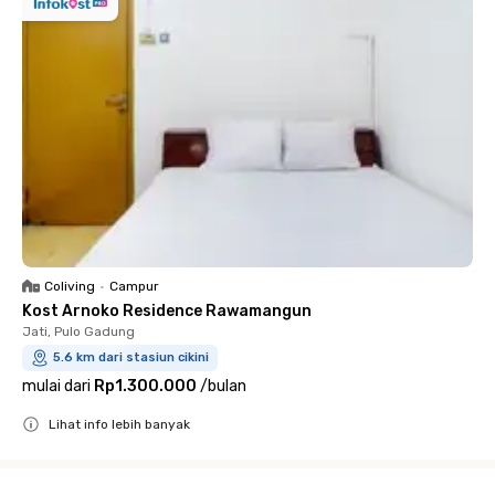
Coliving
•
Campur
Kost Arnoko Residence Rawamangun
Jati, Pulo Gadung
5.6 km dari stasiun cikini
mulai dari
Rp1.300.000
/
bulan
Lihat info lebih banyak
Close