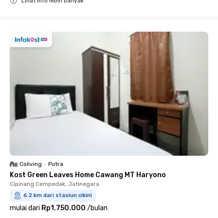
Lihat info lebih banyak
Close
Coliving
•
Putra
Kost Green Leaves Home Cawang MT Haryono
Cipinang Cempedak, Jatinegara
6.2 km dari stasiun cikini
mulai dari
Rp1.750.000
/
bulan