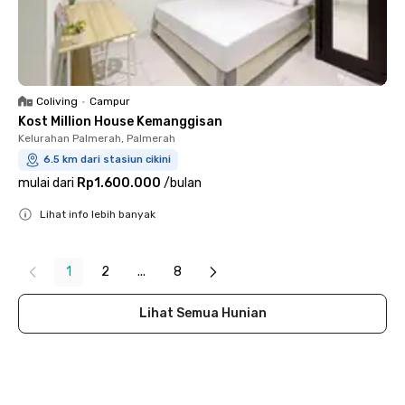
Coliving
•
Campur
Kost Million House Kemanggisan
Kelurahan Palmerah, Palmerah
6.5 km dari stasiun cikini
mulai dari
Rp1.600.000
/
bulan
Lihat info lebih banyak
Close
1
2
...
8
Lihat Semua Hunian