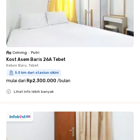
Coliving
•
Putri
Kost Asem Baris 26A Tebet
Kebon Baru, Tebet
5.0 km dari stasiun cikini
mulai dari
Rp2.300.000
/
bulan
Lihat info lebih banyak
Close