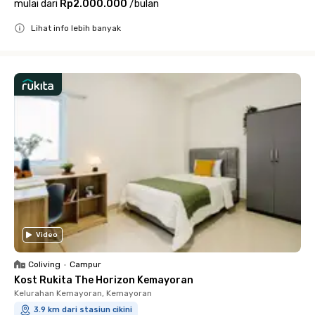
mulai dari
Rp2.000.000
/
bulan
Lihat info lebih banyak
Close
Video
Coliving
•
Campur
Kost Rukita The Horizon Kemayoran
Kelurahan Kemayoran, Kemayoran
3.9 km dari stasiun cikini