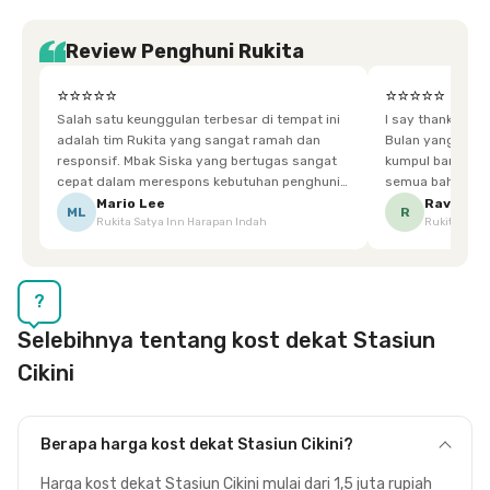
Review Penghuni Rukita
⭐⭐⭐⭐⭐
⭐⭐⭐⭐⭐
Salah satu keunggulan terbesar di tempat ini
I say thankyou s
adalah tim Rukita yang sangat ramah dan
Bulan yang super happy! banyak tem
responsif. Mbak Siska yang bertugas sangat
kumpul bareng mak
cepat dalam merespons kebutuhan penghuni.
semua bahagia ad
Ketika saya meminta keset karena sempat
mgkn saran dari air aja & kebersihan lebih di
Mario Lee
Ravena
ML
R
Rukita Satya Inn Harapan Indah
Rukita Dimi
terpeleset, permintaan tersebut langsung
tingkatka
dipenuhi dengan cepat. Terima kasih Mbak
Siska.
?
Selebihnya tentang kost dekat Stasiun
Cikini
Berapa harga kost dekat Stasiun Cikini?
Harga kost dekat Stasiun Cikini mulai dari 1,5 juta rupiah