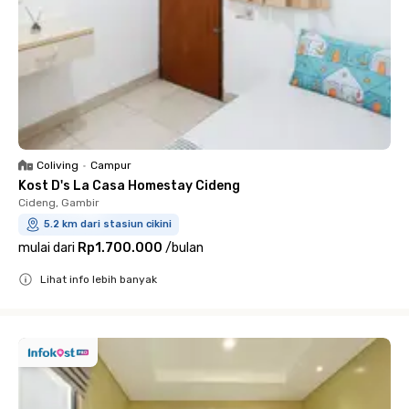
Coliving
•
Campur
Kost D's La Casa Homestay Cideng
Cideng, Gambir
5.2 km dari stasiun cikini
mulai dari
Rp1.700.000
/
bulan
Lihat info lebih banyak
Close