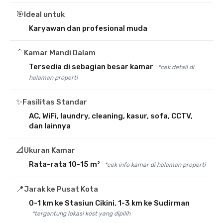
🎯
Ideal untuk
Karyawan dan profesional muda
🚿
Kamar Mandi Dalam
Tersedia di sebagian besar kamar
*cek detail di
halaman properti
✨
Fasilitas Standar
AC, WiFi, laundry, cleaning, kasur, sofa, CCTV,
dan lainnya
📐
Ukuran Kamar
Rata-rata 10-15 m²
*cek info kamar di halaman properti
📍
Jarak ke Pusat Kota
0-1 km ke Stasiun Cikini, 1-3 km ke Sudirman
*tergantung lokasi kost yang dipilih