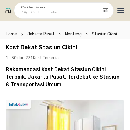
Cari hunianmu
7 Agt 26 - Belum tahu
Ope
Home
Jakarta Pusat
Menteng
Stasiun Cikini
Kost Dekat Stasiun Cikini
1 - 30 dari 231 Kost
Tersedia
Rekomendasi Kost Dekat Stasiun Cikini
Terbaik, Jakarta Pusat, Terdekat ke Stasiun
& Transportasi Umum