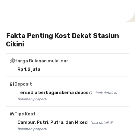
Fakta Penting Kost Dekat Stasiun
Cikini
💰
Harga Bulanan mulai dari
Rp 1,2 juta
🔐
Deposit
Tersedia berbagai skema deposit
*cek detail di
halaman properti
👥
Tipe Kost
Campur, Putri, Putra, dan Mixed
*cek detail di
halaman properti