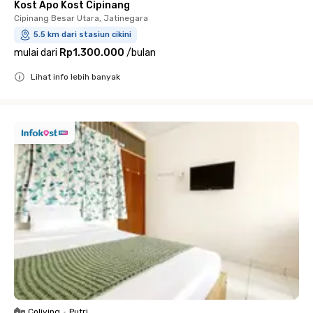
Kost Apo Kost Cipinang
Cipinang Besar Utara, Jatinegara
5.5 km dari stasiun cikini
mulai dari
Rp1.300.000
/
bulan
Lihat info lebih banyak
Close
Coliving
•
Putri