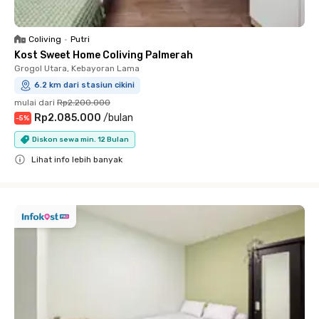
Coliving
•
Putri
Kost Sweet Home Coliving Palmerah
Grogol Utara, Kebayoran Lama
6.2 km dari stasiun cikini
mulai dari
Rp2.200.000
Rp2.085.000
/
bulan
-
5
%
Diskon sewa min. 12 Bulan
Lihat info lebih banyak
Close