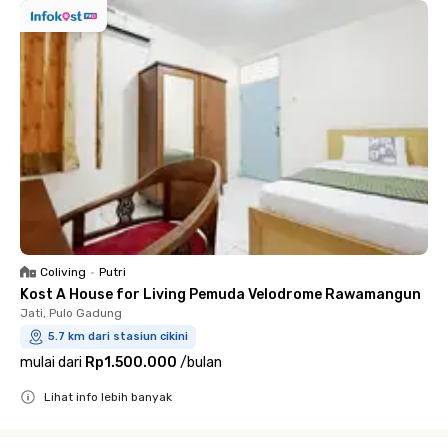
Coliving
•
Putri
Kost A House for Living Pemuda Velodrome Rawamangun
Jati, Pulo Gadung
5.7 km dari stasiun cikini
mulai dari
Rp1.500.000
/
bulan
Lihat info lebih banyak
Close