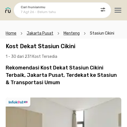
Cari hunianmu
7 Agt 26 - Belum tahu
Ope
Home
Jakarta Pusat
Menteng
Stasiun Cikini
Kost Dekat Stasiun Cikini
1 - 30 dari 231 Kost
Tersedia
Rekomendasi Kost Dekat Stasiun Cikini
Terbaik, Jakarta Pusat, Terdekat ke Stasiun
& Transportasi Umum