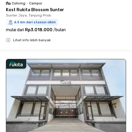
Coliving
•
Campur
Kost Rukita Blossom Sunter
Sunter Jaya, Tanjung Priok
6.5 km dari stasiun cikini
mulai dari
Rp3.018.000
/
bulan
Lihat info lebih banyak
Close