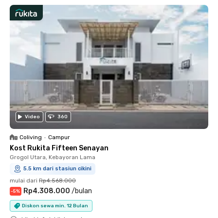
Video
360
Coliving
•
Campur
Kost Rukita Fifteen Senayan
Grogol Utara, Kebayoran Lama
5.5 km dari stasiun cikini
mulai dari
Rp4.568.000
Rp4.308.000
/
bulan
-
5
%
Diskon sewa min. 12 Bulan