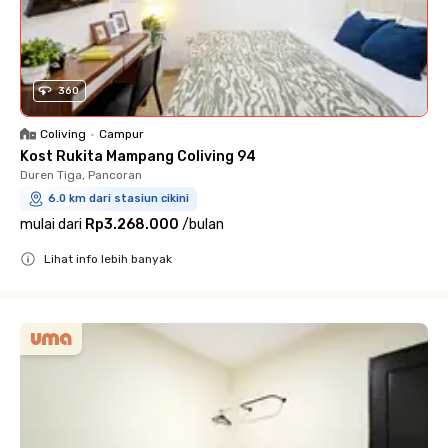
360
Coliving
•
Campur
Kost Rukita Mampang Coliving 94
Duren Tiga, Pancoran
6.0 km dari stasiun cikini
mulai dari
Rp3.268.000
/
bulan
Lihat info lebih banyak
Close