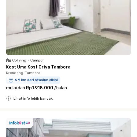
Coliving
•
Campur
Kost Uma Kost Griya Tambora
Krendang, Tambora
6.9 km dari stasiun cikini
mulai dari
Rp1.918.000
/
bulan
Lihat info lebih banyak
Close