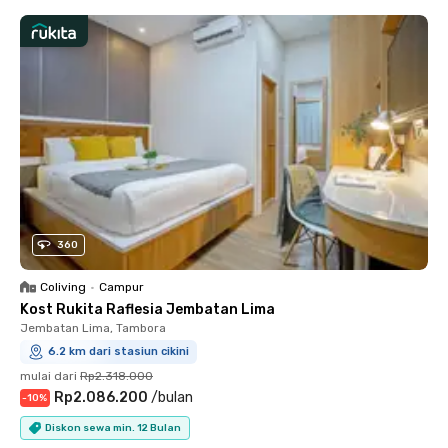
360
Coliving
•
Campur
Kost Rukita Raflesia Jembatan Lima
Jembatan Lima, Tambora
6.2 km dari stasiun cikini
mulai dari
Rp2.318.000
Rp2.086.200
/
bulan
-
10
%
Diskon sewa min. 12 Bulan