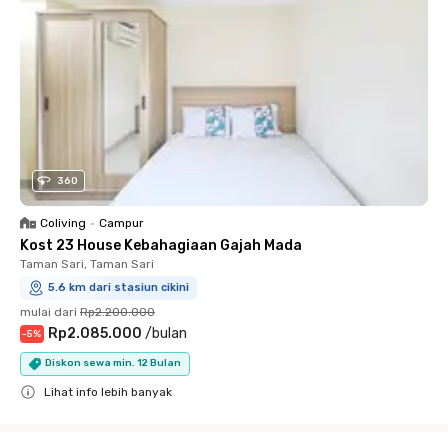
360
Coliving
•
Campur
Kost 23 House Kebahagiaan Gajah Mada
Taman Sari, Taman Sari
5.6 km dari stasiun cikini
mulai dari
Rp2.200.000
Rp2.085.000
/
bulan
-
5
%
Diskon sewa min. 12 Bulan
Lihat info lebih banyak
Close