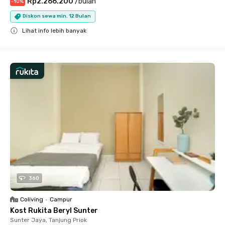
Rp2.266.200
/
bulan
-
10
%
Diskon sewa min. 12 Bulan
Lihat info lebih banyak
Close
360
Coliving
•
Campur
Kost Rukita Beryl Sunter
Sunter Jaya, Tanjung Priok