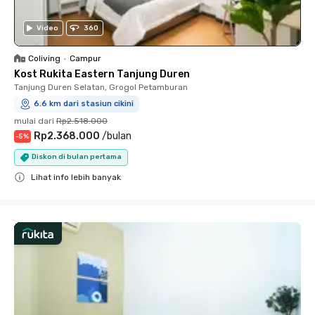
Video
360
Coliving
•
Campur
Kost Rukita Eastern Tanjung Duren
Tanjung Duren Selatan, Grogol Petamburan
6.6 km dari stasiun cikini
mulai dari
Rp2.518.000
Rp2.368.000
/
bulan
-
5
%
Diskon di bulan pertama
Lihat info lebih banyak
Close