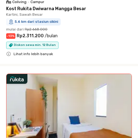
Coliving
•
Campur
Kost Rukita Dwiwarna Mangga Besar
Kartini, Sawah Besar
5.6 km dari stasiun cikini
mulai dari
Rp2.668.000
Rp2.311.200
/
bulan
-
13
%
Diskon sewa min. 12 Bulan
Lihat info lebih banyak
Close