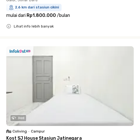
2.6 km dari stasiun cikini
mulai dari
Rp1.800.000
/
bulan
Lihat info lebih banyak
Close
360
Coliving
•
Campur
Kost SJ House Stasiun Jatinegara