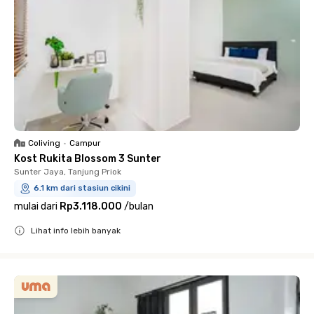
Coliving
•
Campur
Kost Rukita Blossom 3 Sunter
Sunter Jaya, Tanjung Priok
6.1 km dari stasiun cikini
mulai dari
Rp3.118.000
/
bulan
Lihat info lebih banyak
Close