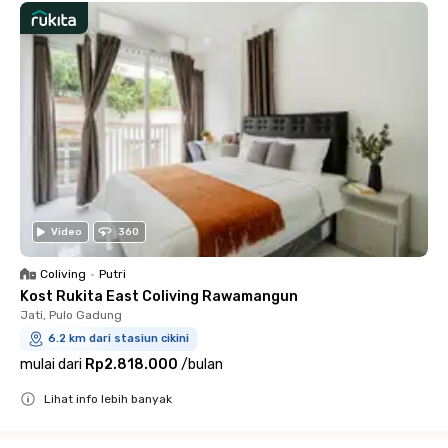
Video
360
Coliving
•
Putri
Kost Rukita East Coliving Rawamangun
Jati, Pulo Gadung
6.2 km dari stasiun cikini
mulai dari
Rp2.818.000
/
bulan
Lihat info lebih banyak
Close