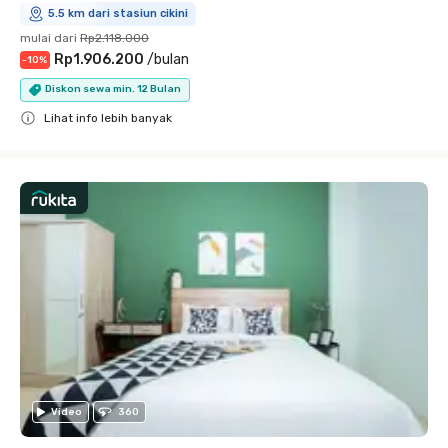
5.5 km dari stasiun cikini
mulai dari
Rp2.118.000
Rp1.906.200
/
bulan
-
10
%
Diskon sewa min. 12 Bulan
Lihat info lebih banyak
Close
Video
360