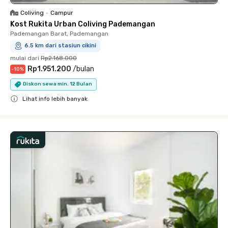
Coliving
•
Campur
Kost Rukita Urban Coliving Pademangan
Pademangan Barat, Pademangan
6.5 km dari stasiun cikini
mulai dari
Rp2.168.000
Rp1.951.200
/
bulan
-
10
%
Diskon sewa min. 12 Bulan
Lihat info lebih banyak
Close