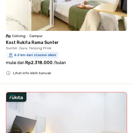
Coliving
•
Campur
Kost Rukita Rama Sunter
Sunter Jaya, Tanjung Priok
6.0 km dari stasiun cikini
mulai dari
Rp2.318.000
/
bulan
Lihat info lebih banyak
Close