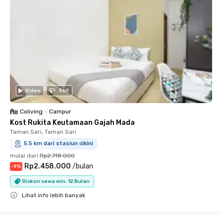
Video
360
Coliving
•
Campur
Kost Rukita Keutamaan Gajah Mada
Taman Sari, Taman Sari
5.5 km dari stasiun cikini
mulai dari
Rp2.718.000
Rp2.458.000
/
bulan
-
9
%
Diskon sewa min. 12 Bulan
Lihat info lebih banyak
Close