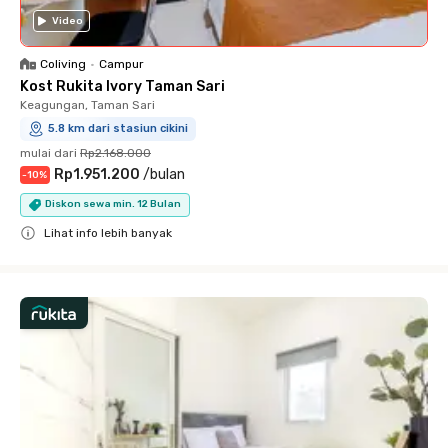
Video
Coliving
•
Campur
Kost Rukita Ivory Taman Sari
Keagungan, Taman Sari
5.8 km dari stasiun cikini
mulai dari
Rp2.168.000
Rp1.951.200
/
bulan
-
10
%
Diskon sewa min. 12 Bulan
Lihat info lebih banyak
Close