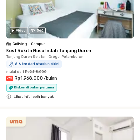
Video
360
Coliving
•
Campur
Kost Rukita Nusa Indah Tanjung Duren
Tanjung Duren Selatan, Grogol Petamburan
6.6 km dari stasiun cikini
mulai dari
Rp2.118.000
Rp1.968.000
/
bulan
-
7
%
Diskon di bulan pertama
Lihat info lebih banyak
Close