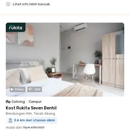
Lihat info lebih banyak
Close
Video
360
Coliving
•
Campur
Kost Rukita Seven Benhil
Bendungan Hilir, Tanah Abang
3.6 km dari stasiun cikini
mulai dari
Rp4.618.000