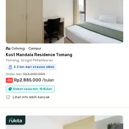
Coliving
•
Campur
Kost Mandala Residence Tomang
Tomang, Grogol Petamburan
5.3 km dari stasiun cikini
mulai dari
Rp3.000.000
Rp2.885.000
/
bulan
-
3
%
Diskon sewa min. 12 Bulan
Lihat info lebih banyak
Close