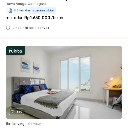
Rawa Bunga, Jatinegara
3.8 km dari stasiun cikini
mulai dari
Rp1.650.000
/
bulan
Lihat info lebih banyak
Close
360
Coliving
•
Campur