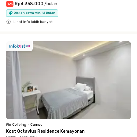
Rp4.358.000
/
bulan
-
5
%
Diskon sewa min. 12 Bulan
Lihat info lebih banyak
Close
Coliving
•
Campur
Kost Octavius Residence Kemayoran
Galur, Johar Baru