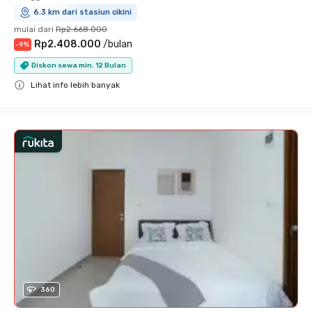
6.3 km dari stasiun cikini
mulai dari
Rp2.668.000
Rp2.408.000
/
bulan
-
9
%
Diskon sewa min. 12 Bulan
Lihat info lebih banyak
Close
360