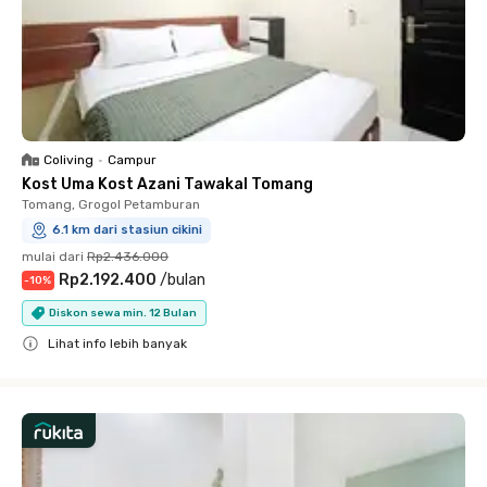
Coliving
•
Campur
Kost Uma Kost Azani Tawakal Tomang
Tomang, Grogol Petamburan
6.1 km dari stasiun cikini
mulai dari
Rp2.436.000
Rp2.192.400
/
bulan
-
10
%
Diskon sewa min. 12 Bulan
Lihat info lebih banyak
Close