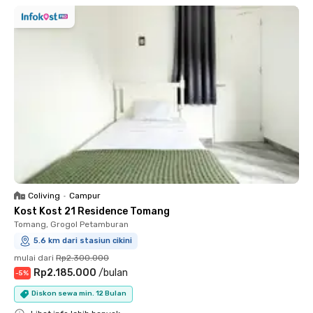
Coliving
•
Campur
Kost Kost 21 Residence Tomang
Tomang, Grogol Petamburan
5.6 km dari stasiun cikini
mulai dari
Rp2.300.000
Rp2.185.000
/
bulan
-
5
%
Diskon sewa min. 12 Bulan