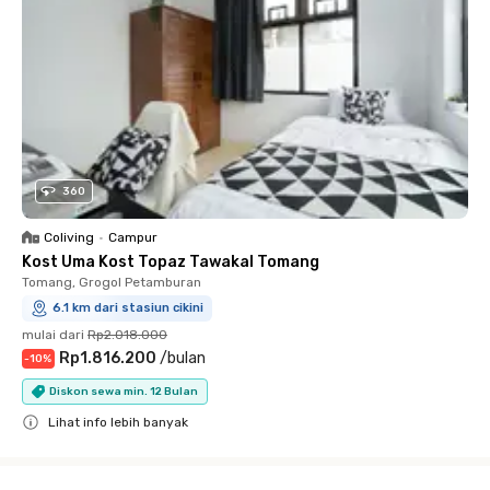
360
Coliving
•
Campur
Kost Uma Kost Topaz Tawakal Tomang
Tomang, Grogol Petamburan
6.1 km dari stasiun cikini
mulai dari
Rp2.018.000
Rp1.816.200
/
bulan
-
10
%
Diskon sewa min. 12 Bulan
Lihat info lebih banyak
Close