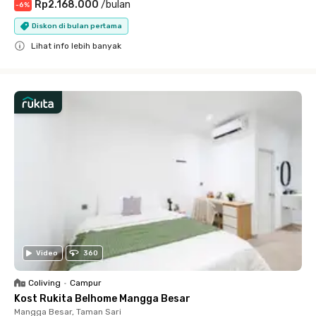
Rp2.168.000
/
bulan
-
6
%
Diskon di bulan pertama
Lihat info lebih banyak
Close
Video
360
Coliving
•
Campur
Kost Rukita Belhome Mangga Besar
Mangga Besar, Taman Sari