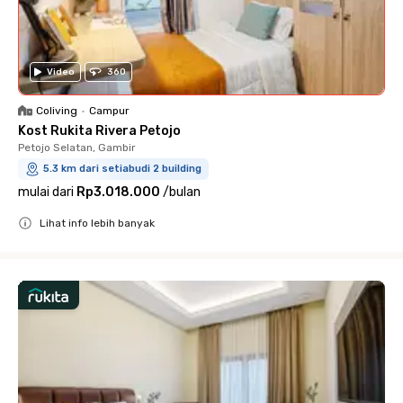
Video
360
Coliving
•
Campur
Kost Rukita Rivera Petojo
Petojo Selatan, Gambir
5.3 km dari setiabudi 2 building
mulai dari
Rp3.018.000
/
bulan
Lihat info lebih banyak
Close