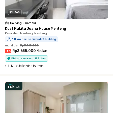
360
Coliving
•
Campur
Kost Rukita Juana House Menteng
Kelurahan Menteng, Menteng
1.8 km dari setiabudi 2 building
mulai dari
Rp3.918.000
Rp3.658.000
/
bulan
-
6
%
Diskon sewa min. 12 Bulan
Lihat info lebih banyak
Close