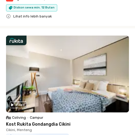
Diskon sewa min. 12 Bulan
Lihat info lebih banyak
Close
Video
Coliving
•
Campur
Kost Rukita Gondangdia Cikini
Cikini, Menteng