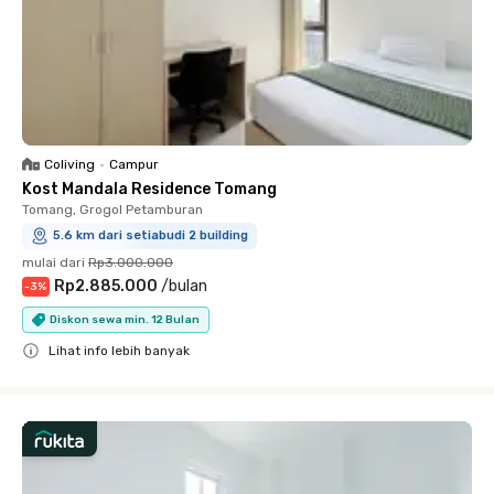
Coliving
•
Campur
Kost Mandala Residence Tomang
Tomang, Grogol Petamburan
5.6 km dari setiabudi 2 building
mulai dari
Rp3.000.000
Rp2.885.000
/
bulan
-
3
%
Diskon sewa min. 12 Bulan
Lihat info lebih banyak
Close