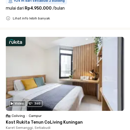
924 m dari setiabudi 2 building
mulai dari
Rp4.950.000
/
bulan
Lihat info lebih banyak
Close
Video
360
Coliving
•
Campur
Kost Rukita Tenun CoLiving Kuningan
Karet Semanggi, Setiabudi