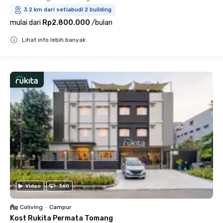
3.2 km dari setiabudi 2 building
mulai dari
Rp2.800.000
/
bulan
Lihat info lebih banyak
Close
Video
360
Coliving
•
Campur
Kost Rukita Permata Tomang