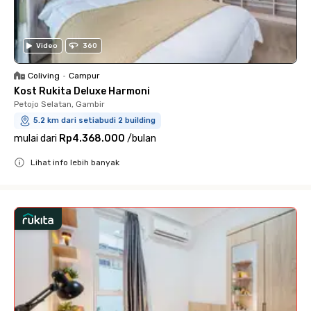
Video
360
Coliving
•
Campur
Kost Rukita Deluxe Harmoni
Petojo Selatan, Gambir
5.2 km dari setiabudi 2 building
mulai dari
Rp4.368.000
/
bulan
Lihat info lebih banyak
Close