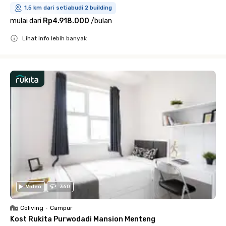
1.5 km dari setiabudi 2 building
mulai dari
Rp4.918.000
/
bulan
Lihat info lebih banyak
Close
Video
360
Coliving
•
Campur
Kost Rukita Purwodadi Mansion Menteng