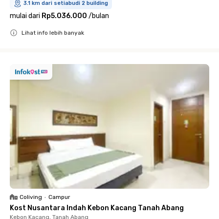
3.1 km dari setiabudi 2 building
mulai dari
Rp5.036.000
/
bulan
Lihat info lebih banyak
Close
Coliving
•
Campur
Kost Nusantara Indah Kebon Kacang Tanah Abang
Kebon Kacang, Tanah Abang