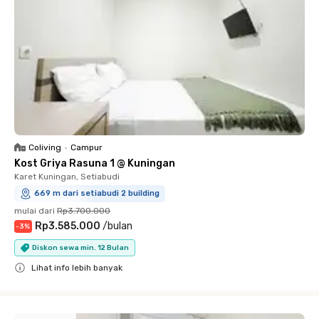
Coliving
•
Campur
Kost Griya Rasuna 1 @ Kuningan
Karet Kuningan, Setiabudi
669 m dari setiabudi 2 building
mulai dari
Rp3.700.000
Rp3.585.000
/
bulan
-
3
%
Diskon sewa min. 12 Bulan
Lihat info lebih banyak
Close