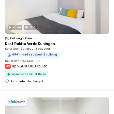
Video
360
Coliving
•
Campur
Kost Rukita Verde Kuningan
Kelurahan Setiabudi, Setiabudi
654 m dari setiabudi 2 building
mulai dari
Rp3.568.000
Rp3.308.000
/
bulan
-
7
%
Diskon sewa min. 12 Bulan
Lihat info lebih banyak
Close