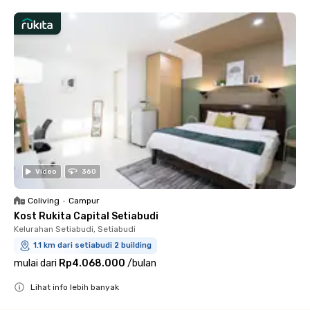
Video
360
Coliving
•
Campur
Kost Rukita Capital Setiabudi
Kelurahan Setiabudi, Setiabudi
1.1 km dari setiabudi 2 building
mulai dari
Rp4.068.000
/
bulan
Lihat info lebih banyak
Close