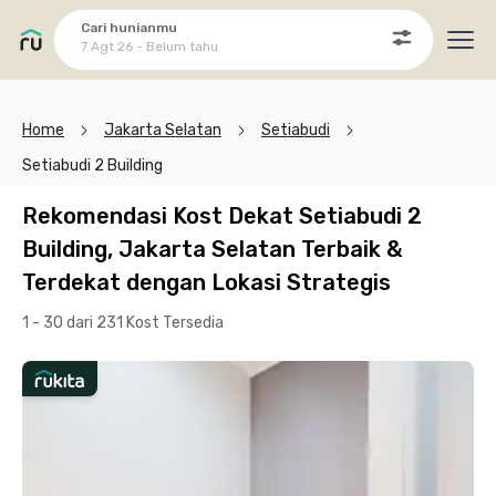
Cari hunianmu
7 Agt 26 - Belum tahu
Ope
Home
Jakarta Selatan
Setiabudi
Setiabudi 2 Building
Rekomendasi Kost Dekat Setiabudi 2
Building, Jakarta Selatan Terbaik &
Terdekat dengan Lokasi Strategis
1 - 30 dari 231 Kost
Tersedia