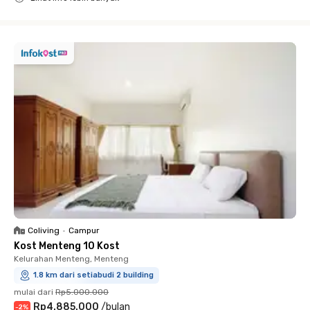
Close
Coliving
•
Campur
Kost Menteng 10 Kost
Kelurahan Menteng, Menteng
1.8 km dari setiabudi 2 building
mulai dari
Rp5.000.000
Rp4.885.000
/
bulan
-
2
%