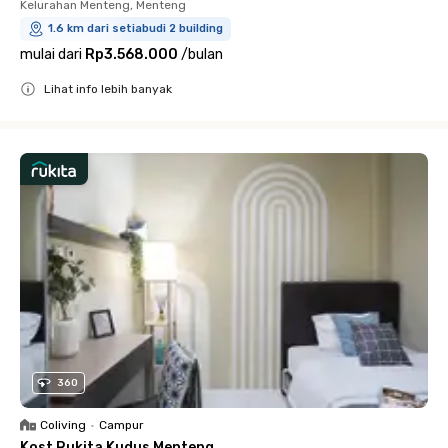
Kelurahan Menteng, Menteng
1.6 km dari setiabudi 2 building
mulai dari
Rp3.568.000
/
bulan
Lihat info lebih banyak
Close
360
Coliving
•
Campur
Kost Rukita Kudus Menteng