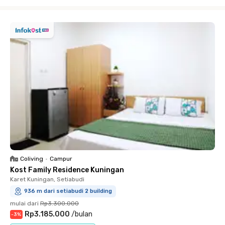
Close
Coliving
•
Campur
Kost Family Residence Kuningan
Karet Kuningan, Setiabudi
936 m dari setiabudi 2 building
mulai dari
Rp3.300.000
Rp3.185.000
/
bulan
-
3
%