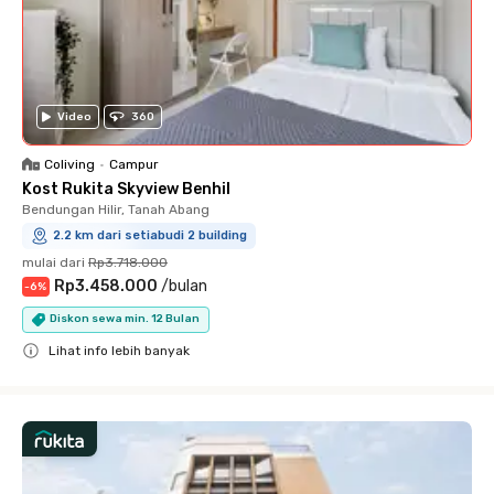
Video
360
Coliving
•
Campur
Kost Rukita Skyview Benhil
Bendungan Hilir, Tanah Abang
2.2 km dari setiabudi 2 building
mulai dari
Rp3.718.000
Rp3.458.000
/
bulan
-
6
%
Diskon sewa min. 12 Bulan
Lihat info lebih banyak
Close