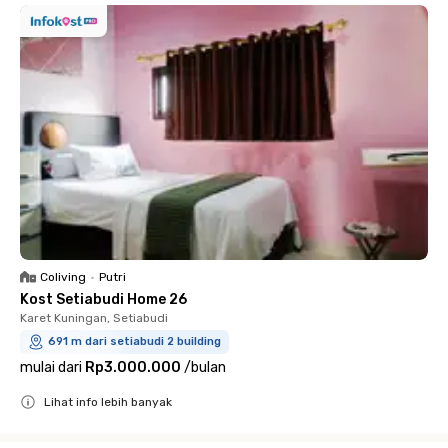
Coliving
•
Putri
Kost Setiabudi Home 26
Karet Kuningan, Setiabudi
691 m dari setiabudi 2 building
mulai dari
Rp3.000.000
/
bulan
Lihat info lebih banyak
Close