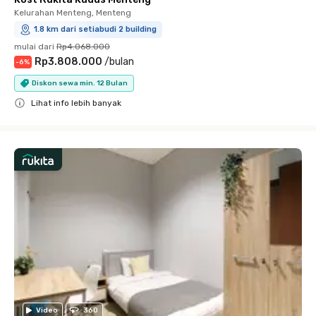
Kelurahan Menteng, Menteng
1.8 km dari setiabudi 2 building
mulai dari
Rp4.068.000
Rp3.808.000
/
bulan
-
6
%
Diskon sewa min. 12 Bulan
Lihat info lebih banyak
Close
Video
360