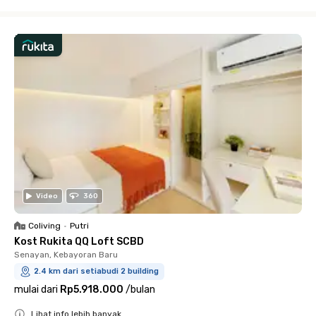
Close
Video
360
Coliving
•
Putri
Kost Rukita QQ Loft SCBD
Senayan, Kebayoran Baru
2.4 km dari setiabudi 2 building
mulai dari
Rp5.918.000
/
bulan
Lihat info lebih banyak