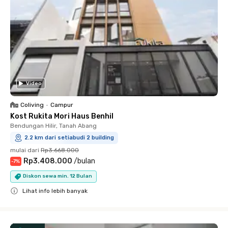
Video
Coliving
•
Campur
Kost Rukita Mori Haus Benhil
Bendungan Hilir, Tanah Abang
2.2 km dari setiabudi 2 building
mulai dari
Rp3.668.000
Rp3.408.000
/
bulan
-
7
%
Diskon sewa min. 12 Bulan
Lihat info lebih banyak
Close