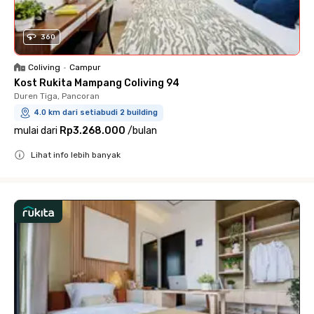
360
Coliving
•
Campur
Kost Rukita Mampang Coliving 94
Duren Tiga, Pancoran
4.0 km dari setiabudi 2 building
mulai dari
Rp3.268.000
/
bulan
Lihat info lebih banyak
Close