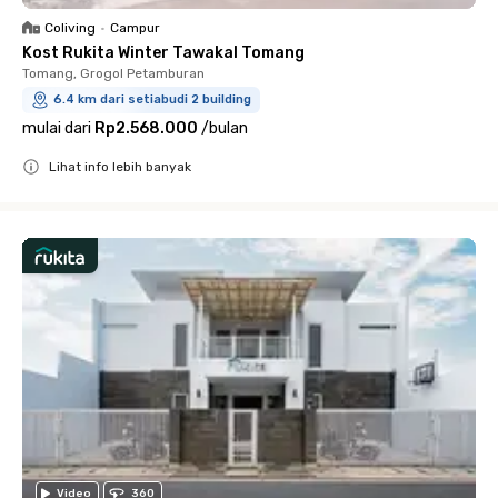
Coliving
•
Campur
Kost Rukita Winter Tawakal Tomang
Tomang, Grogol Petamburan
6.4 km dari setiabudi 2 building
mulai dari
Rp2.568.000
/
bulan
Lihat info lebih banyak
Close
Video
360