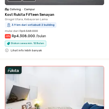
Coliving
•
Campur
Kost Rukita Fifteen Senayan
Grogol Utara, Kebayoran Lama
3.9 km dari setiabudi 2 building
mulai dari
Rp4.568.000
Rp4.308.000
/
bulan
-
5
%
Diskon sewa min. 12 Bulan
Lihat info lebih banyak
Close