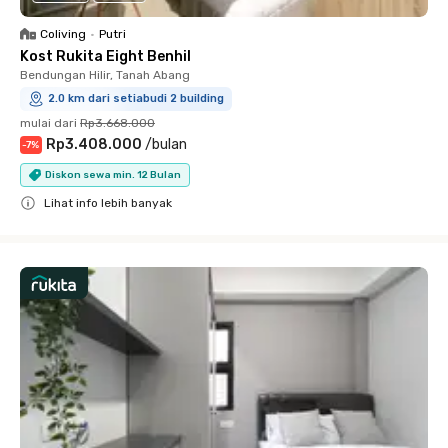
Coliving
•
Putri
Kost Rukita Eight Benhil
Bendungan Hilir, Tanah Abang
2.0 km dari setiabudi 2 building
mulai dari
Rp3.668.000
Rp3.408.000
/
bulan
-
7
%
Diskon sewa min. 12 Bulan
Lihat info lebih banyak
Close