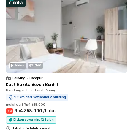
Video
360
Coliving
•
Campur
Kost Rukita Seven Benhil
Bendungan Hilir, Tanah Abang
1.9 km dari setiabudi 2 building
mulai dari
Rp4.618.000
Rp4.358.000
/
bulan
-
5
%
Diskon sewa min. 12 Bulan
Lihat info lebih banyak