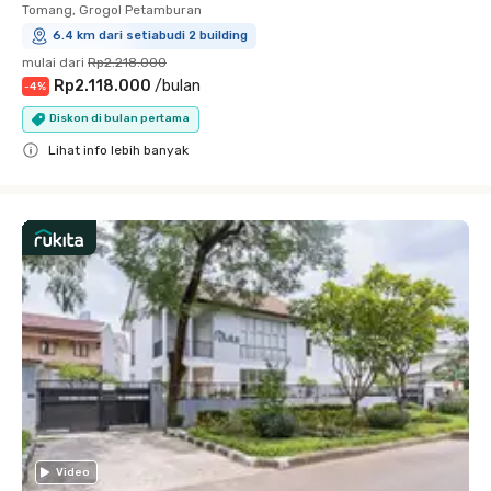
Tomang, Grogol Petamburan
6.4 km dari setiabudi 2 building
mulai dari
Rp2.218.000
Rp2.118.000
/
bulan
-
4
%
Diskon di bulan pertama
Lihat info lebih banyak
Close
Video