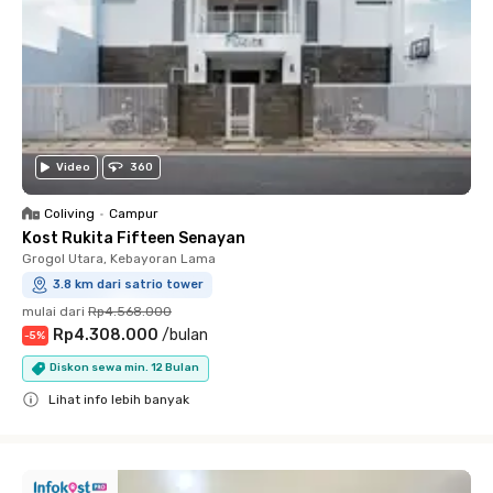
Video
360
Coliving
•
Campur
Kost Rukita Fifteen Senayan
Grogol Utara, Kebayoran Lama
3.8 km dari satrio tower
mulai dari
Rp4.568.000
Rp4.308.000
/
bulan
-
5
%
Diskon sewa min. 12 Bulan
Lihat info lebih banyak
Close