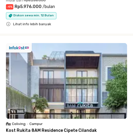
mulai dari
Rp6.236.000
Rp5.976.000
/
bulan
-
4
%
Diskon sewa min. 12 Bulan
Lihat info lebih banyak
Close
360
Coliving
•
Campur
Kost Rukita 8AM Residence Cipete Cilandak