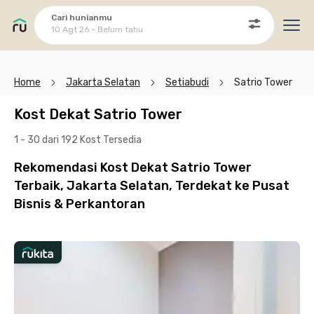
Cari hunianmu
10 Agt 26 - Belum tahu
Ope
Home
Jakarta Selatan
Setiabudi
Satrio Tower
Kost Dekat Satrio Tower
1 - 30 dari 192 Kost
Tersedia
Rekomendasi Kost Dekat Satrio Tower
Terbaik, Jakarta Selatan, Terdekat ke Pusat
Bisnis & Perkantoran