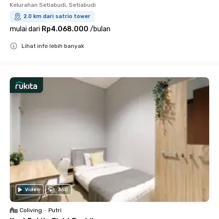
Kelurahan Setiabudi, Setiabudi
2.0 km dari satrio tower
mulai dari
Rp4.068.000
/
bulan
Lihat info lebih banyak
Close
Video
360
Coliving
•
Putri