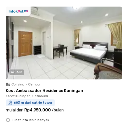
360
Coliving
•
Campur
Kost Ambassador Residence Kuningan
Karet Kuningan, Setiabudi
603 m dari satrio tower
mulai dari
Rp4.950.000
/
bulan
Lihat info lebih banyak
Close