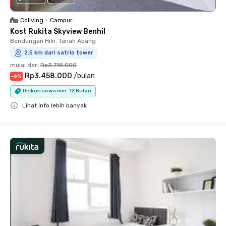
Coliving
•
Campur
Kost Rukita Skyview Benhil
Bendungan Hilir, Tanah Abang
2.5 km dari satrio tower
mulai dari
Rp3.718.000
Rp3.458.000
/
bulan
-
6
%
Diskon sewa min. 12 Bulan
Lihat info lebih banyak
Close