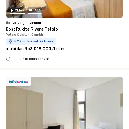
Video
360
Coliving
•
Campur
Kost Rukita Rivera Petojo
Petojo Selatan, Gambir
6.2 km dari satrio tower
mulai dari
Rp3.018.000
/
bulan
Lihat info lebih banyak
Close