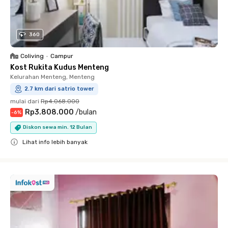
360
Coliving
•
Campur
Kost Rukita Kudus Menteng
Kelurahan Menteng, Menteng
2.7 km dari satrio tower
mulai dari
Rp4.068.000
Rp3.808.000
/
bulan
-
6
%
Diskon sewa min. 12 Bulan
Lihat info lebih banyak
Close