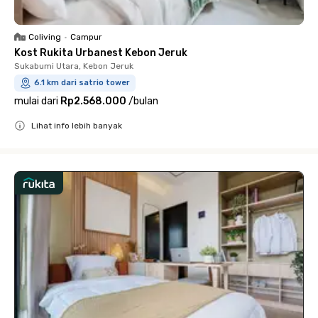
Coliving
•
Campur
Kost Rukita Urbanest Kebon Jeruk
Sukabumi Utara, Kebon Jeruk
6.1 km dari satrio tower
mulai dari
Rp2.568.000
/
bulan
Lihat info lebih banyak
Close