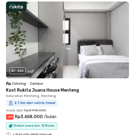
360
Coliving
•
Campur
Kost Rukita Juana House Menteng
Kelurahan Menteng, Menteng
2.7 km dari satrio tower
mulai dari
Rp3.918.000
Rp3.658.000
/
bulan
-
6
%
Diskon sewa min. 12 Bulan
Lihat info lebih banyak