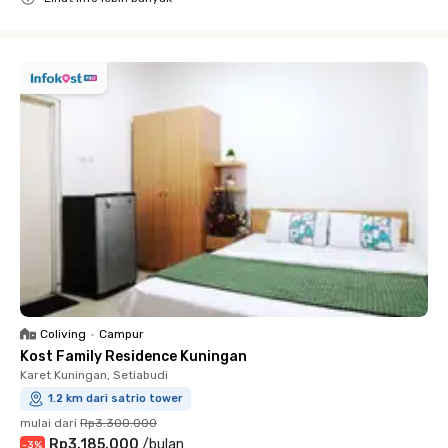
Close
Coliving
•
Campur
Kost Family Residence Kuningan
Karet Kuningan, Setiabudi
1.2 km dari satrio tower
mulai dari
Rp3.300.000
Rp3.185.000
/
bulan
-
3
%