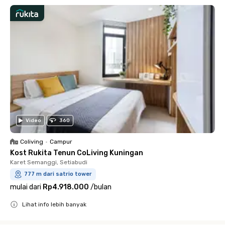
Video
360
Coliving
•
Campur
Kost Rukita Tenun CoLiving Kuningan
Karet Semanggi, Setiabudi
777 m dari satrio tower
mulai dari
Rp4.918.000
/
bulan
Lihat info lebih banyak
Close