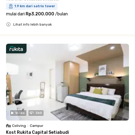
1.9 km dari satrio tower
mulai dari
Rp3.200.000
/
bulan
Lihat info lebih banyak
Close
Video
360
Coliving
•
Campur
Kost Rukita Capital Setiabudi