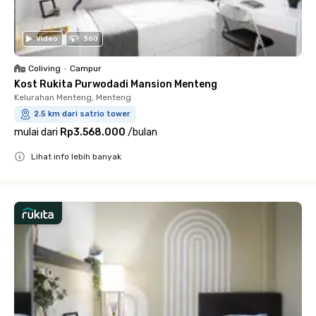
Video
360
Coliving
•
Campur
Kost Rukita Purwodadi Mansion Menteng
Kelurahan Menteng, Menteng
2.5 km dari satrio tower
mulai dari
Rp3.568.000
/
bulan
Lihat info lebih banyak
Close