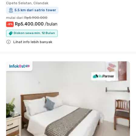
Cipete Selatan, Cilandak
5.5 km dari satrio tower
mulai dari
Rp5.900.000
Rp5.400.000
/
bulan
-
8
%
Diskon sewa min. 12 Bulan
Lihat info lebih banyak
Close