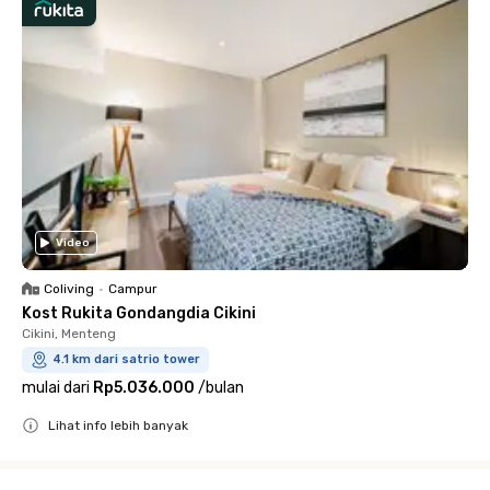
Video
Coliving
•
Campur
Kost Rukita Gondangdia Cikini
Cikini, Menteng
4.1 km dari satrio tower
mulai dari
Rp5.036.000
/
bulan
Lihat info lebih banyak
Close