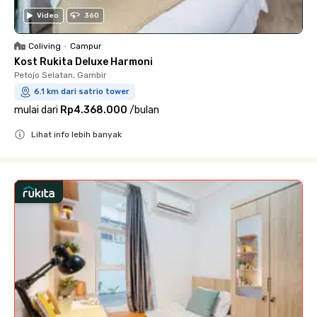
Video
360
Coliving
•
Campur
Kost Rukita Deluxe Harmoni
Petojo Selatan, Gambir
6.1 km dari satrio tower
mulai dari
Rp4.368.000
/
bulan
Lihat info lebih banyak
Close