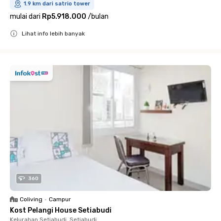
1.9 km dari satrio tower
mulai dari
Rp5.918.000
/
bulan
Lihat info lebih banyak
Close
360
Coliving
•
Campur
Kost Pelangi House Setiabudi
Kelurahan Setiabudi, Setiabudi