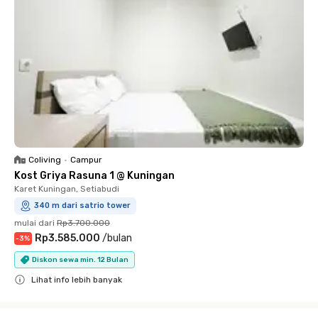
Coliving
•
Campur
Kost Griya Rasuna 1 @ Kuningan
Karet Kuningan, Setiabudi
340 m dari satrio tower
mulai dari
Rp3.700.000
Rp3.585.000
/
bulan
-
3
%
Diskon sewa min. 12 Bulan
Lihat info lebih banyak
Close