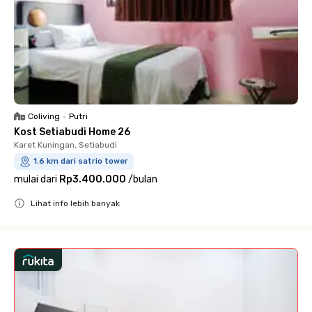
Coliving
•
Putri
Kost Setiabudi Home 26
Karet Kuningan, Setiabudi
1.6 km dari satrio tower
mulai dari
Rp3.400.000
/
bulan
Lihat info lebih banyak
Close