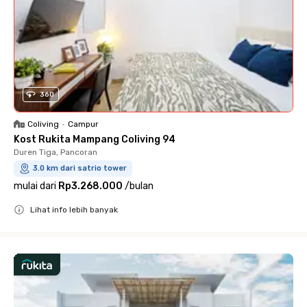
360
Coliving
•
Campur
Kost Rukita Mampang Coliving 94
Duren Tiga, Pancoran
3.0 km dari satrio tower
mulai dari
Rp3.268.000
/
bulan
Lihat info lebih banyak
Close