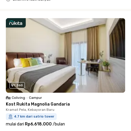
Close
360
Coliving
•
Campur
Kost Rukita Magnolia Gandaria
Kramat Pela, Kebayoran Baru
4.7 km dari satrio tower
mulai dari
Rp6.618.000
/
bulan