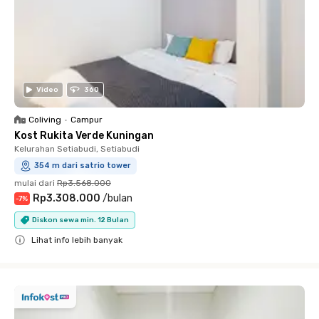
Video
360
Coliving
•
Campur
Kost Rukita Verde Kuningan
Kelurahan Setiabudi, Setiabudi
354 m dari satrio tower
mulai dari
Rp3.568.000
Rp3.308.000
/
bulan
-
7
%
Diskon sewa min. 12 Bulan
Lihat info lebih banyak
Close