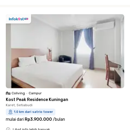
Close
Coliving
•
Campur
Kost Peak Residence Kuningan
Karet, Setiabudi
1.0 km dari satrio tower
mulai dari
Rp3.900.000
/
bulan
Lihat info lebih banyak