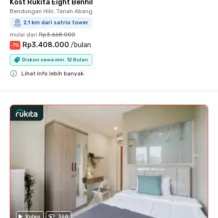
Kost Rukita Eight Benhil
Bendungan Hilir, Tanah Abang
2.1 km dari satrio tower
mulai dari
Rp3.668.000
Rp3.408.000
/
bulan
-
7
%
Diskon sewa min. 12 Bulan
Lihat info lebih banyak
Close
Video
360