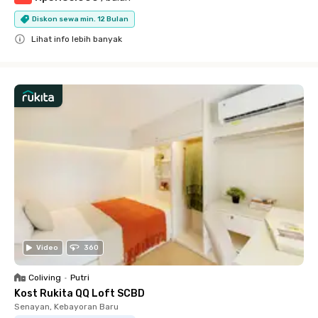
Diskon sewa min. 12 Bulan
Lihat info lebih banyak
Close
Video
360
Coliving
•
Putri
Kost Rukita QQ Loft SCBD
Senayan, Kebayoran Baru